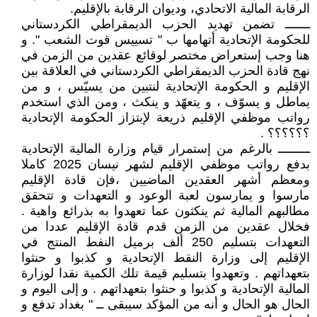
الرقابة المالية الاتحادي، وديوان الرقابة بالإقليم.
ـــــــ تضمن تهديد الحزب الديمقراطي الكردستاني
للحكومة الإتحادية أتهامها ب " تسييس قوت الشعب ". و
هنا وجب إستعراض مختصر لوقائع عقدين من الزمن في
نهج قادة الحزب الديمقراطي الكردستاني في العلاقة بين
الإقليم و الحكومة الإتحادية لنتبين من يسيّس ، و من
يماطل و يسوّف ، و يتعهّد و ينكث ، ومن الذي استخدم
رواتب موظفي الإقليم ذريعة لإبتزاز الحكومة الإتحادية
؟؟؟؟؟؟ .
ـــــــــ بالرغم من إستمرار قيام وزارة المالية الإتحادية
بدفع رواتب موظفي الإقليم لشهر نيسان 2025 كاملا
ومعظم أشهر العقدين الماضيين ،فإن قادة الإقليم
مارسوا و يمارسون لعبة الوعود و التعهدات و تتحقق
مطالبهم المالية ثم ينكثون عما تعهدوا به بذرائع واهية .
فخلال عقدين من الزمن قدم قادة الإقليم عددا من
التعهدات بتسليم 250 ألف برميل النفط المنتج في
الإقليم إلى وزارة النقط الإتحادية و كذبوا و حنثوا
بتعهداتهم . وتعهدوا بتسليم قيمة تلك الكمية نقدا لوزارة
المالية الإتحادية و كذبوا و حنثوا بتعهداتهم . و إلى اليوم و
الحال هو الحال و أنه من المؤكد سيبقى ــ " بغداد تدفع و