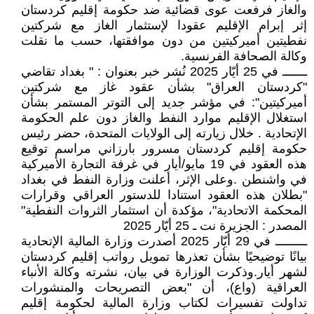
والغاز فرفعت عوى قضائية ضد حكومة إقليم كردستان
إثر إبرام الإقليم عقودا لإستثمار الغاز مع شركتين
نفطيتين أميركيتين من دون موافقتها، حسب ما نقلت
وكالة الصحافة الفرنسية.
ـــــــ في 25 أيّار 2025 نُشر خبر بعنوان : " بغداد تقاضي
"كردستان العراق" بشأن عقود غاز مع شركتين
أميركيتين": في مؤشر جديد إلى التوتر المستمر بشأن
استغلال الإقليم موارد النفط والغاز دون علم الحكومة
الإتحادية . خلال زيارته إلى الولايات المتحدة، حضر رئيس
حكومة إقليم كردستان مسرور بارزاني مراسم توقيع
هذه العقود في 19 مايو/أيار في غرفة التجارة الأميركية
في واشنطن .وعلى الإثر، أعلنت وزارة النفط في بغداد
"بطلان هذه العقود استنادا للدستور العراقي وقرارات
المحكمة الاتحادية"، مؤكدة أن استثمار الثروات النفطية"
المصدر : الجزيرة نت ـ 25 أيّار 2025
ـــــــــ في 29 أيّار 2025 أصدرت وزارة المالية الإتحادية
بيانًا توضيحيًا بشأن تعذرها تمويل رواتب إقليم كردستان
لشهر أيار.وذكرت الوزارة في بيان، نشرته وكالة الأنباء
العراقية (واع)، أن "بعض التصريحات والمنشورات
تداولت تفسيرات لكتاب وزارة المالية لحكومة إقليم