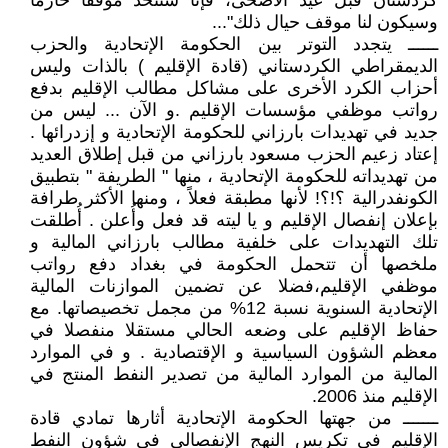
كردستان قبل عيد الأضحى، فإنا سنتخذ موقفا حازما
وسيكون لنا موقف حيال ذلك"...
ــــــ يتجدد التوتر بين الحكومة الإتحادية والحزب
الديمقراطي الكردستاني (قادة الإقليم ) بالذات وليس
أحزاب الكرد الأخرى على مشاكل مطالب الإقليم بدفع
رواتب موظفي مؤسسات الإقليم .و الآن ... ليس من
جديد في تهديدات بارزاني للحكومة الإتحادية و إزدرائها .
إعتاد زعيم الحزب مسعود بارزاني من قبل إطلاق العديد
من تهديداته للحكومة الإتحادية ، منها " الطريفة " بتطبيق
الكونفدرالية ؟!؟! لأنها مطبقة فعلاً ، ومنها الأكثر طرافة
بإعلان إنفصال الإقليم و يا ليته قد فعل وأُعلن . أُطلقت
تلك التهديدات على خلفية مطالب بارزاني المالية و
ملخصها أن تتحمل الحكومة في بغداد دفع رواتب
موظفي الإقليم،فضلا عن تضمين الموازنات المالية
الإتحادية السنوية نسبة 12% من مجمل تخصيصاتها. مع
حفاظ الإقليم على وضعه الحالي مستقلا منفصلا في
معظم الشؤون السياسية و الإقتصادية . و في الموارد
المالية من الموارد المالية من تصدير النفط المنتج في
الإقليم منذ 2006.
ـــــــ من جهتها الحكومة الإتحادية أثارها تمادي قادة
الإقليم في تكريس النهج الإنفصالي في شؤون النفط