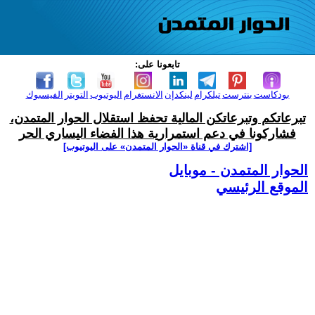
تابعونا على:
بودكاست
بنترست
تيلكرام
لينكدإن
الانستغرام
اليوتيوب
التويتر
الفيسبوك
تبرعاتكم وتبرعاتكن المالية تحفظ استقلال الحوار المتمدن،
فشاركونا في دعم استمرارية هذا الفضاء اليساري الحر
[اشترك في قناة ‫«الحوار المتمدن» على اليوتيوب]
الحوار المتمدن - موبايل
الموقع الرئيسي