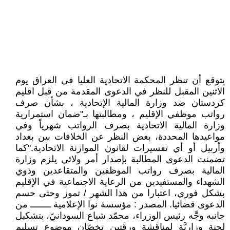
يتوقع أن تنظر المحكمة الاتحادية العليا في العراق يوم
الاثنين المقبل للنظر في الدعوى المقدمة من قبل اقليم
كردستان ضد وزارة المالية الإتحادية ، بشأن صرف
رواتب موظفي الإقليم ، ومطالبتها بـ"ضمان استمرارية
وزارة المالية الاتحادية بصرف الرواتب شهرياً وفي
مواعيدها المحددة، بغض النظر عن الخلافات بين بغداد
وأربيل أو أي تفسيرات لقانون الموازنة الاتحادية."كما
تضمنت الدعوى المطالبة بإصدار أمر ولائي يلزم وزارة
المالية بصرف رواتب الموظفين والمتقاعدين وذوي
الشهداء والمستفيدين من الرعاية الاجتماعية في الإقليم
بشكل فوري، اعتبارا من هذا الشهر / تموز وحتى حسم
الدعوى قضائيا. المصدر : مؤسسة نوا الإعلامية ــــــــ من
جانبه وجَّه رئيس الوزراء، محمّد شياع السودانيّ، بتشكيل
لجنةٍ وزاريَّةٍ لمناقشة ورقتين تخصّان موضوع تسليم