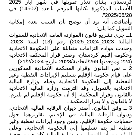
كردستان، بشأن تعذر تمويلها في شهر أيار 2025
للأسباب المذكورة بكتابها المرقم بالعدد (14502) في
2025/05/28".
وأضافت، أنه نود أن نوضح بأن السبب بعدم إمكانية
التمويل كما يلي:
1ــ جرى تشريع قانون (الموازنة العامة الاتحادية للسنوات
المالية 2023_2024_2025) رقم (13) لسنة 2023،
وحددت مواده التزامات متقابلة على الحكومة الاتحادية
وحكومة إقليم كردستان، وصدر قرار المحكمة الاتحادية
(224 وموحدتها 269/اتحادية/2023 بتاريخ 21/2/2024).
2 ــ نص القانون وقرار المحكمة الاتحادية المذكورين
على قيام حكومة الإقليم بتسليم الإيرادات النفطية وغير
النفطية إلى الحكومة الاتحادية وقيام وزارة المالية
الاتحادية بالتمويل، وقد التزمت وزارة المالية الاتحادية
بالقانون وقرار المحكمة، إلا أن حكومة الإقليم لم تلتزم.
لا بالقانون و لا بقرارالمحكمة .
3 ــ وفق القانون، أصدر ديوان الرقابة المالية الاتحادي،
وديوان الرقابة المالية في الإقليم، تقاريرهما حول
حسابات حكومة الإقليم، وتبين وجود إيرادات نفطية وغير
نفطية لم يتم تسليمها إلى الحكومة الاتحادية، وعلى
الرغم من أن التمويل من وزارة المالية كان ضمن حصة