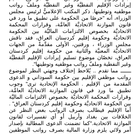
إيرادات الإقليم النفطيَّة وغير النفطيَّة وملفّ رواتب
موظفيه وتوطينها. ذكر المكتب الإعلاميُّ لرئيس مجلس
الوزراء، أنه "حرصًا من الحكومة على تطبيق ما ورد في
قانون الموازنة الاتحاديَّة العامَّة، وقرارات المحكمة
الاتحاديَّة بخصوص الالتزامات الماليَّة بين الحكومة
الاتحاديَّة وحكومة إقليم كردستان العراق، فقد ناقش
مجلس الوزراء ، ورقتين، الأولى مقدَّمةٌ من الجهات
الاتحاديَّة المعنيَّة والثانية من حكومة إقليم كردستان
العراق، تخصّان موضوع تسليم إيرادات الإقليم النفطيَّة
وغير النفطية وملفّ رواتب موظفيه وتوطينها".
ـــــــ مما تقدم .. يُلاحظ إختلاف وجهتي النظر لموضوع
رواتب موظفي الإقليم بين حكومة السوداني و الدعوى
المقدمة من الإقليم . الحكومة الإتحادية ترى" وجوب
تطبيق ما ورد في قانون الموازنة الاتحاديَّة العامَّة،
وقرارات المحكمة الاتحاديَّة بخصوص الالتزامات الماليَّة
بين الحكومة الاتحاديَّة وحكومة إقليم كردستان العراق" .
أما الإقليم فيطالب بصرف الرواتب بغض النظر عن
الخلافات بين بغداد وأربيل أو أي تفسيرات لقانون
الموازنة الاتحادية."كما تضمنت الدعوى المطالبة بإصدار
أمر ولائي يلزم وزارة المالية بصرف رواتب الموظفين