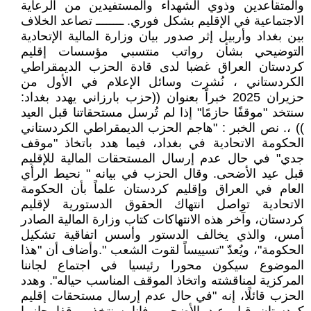
والمتقاعدين وذوي الشهداء والمستفيدين من الرعاية
الاجتماعية في الإقليم بشكل فوري. ــــــــ تصاعد الخلاف
بين بغداد وأربيل إثر صدور بيان وزارة المالية الإتحادية
التوضيحي بشأن رواتب منتسبي مؤسسات إقليم
كردستان العراق غضبا لدى قادة الحزب الديمقراطي
الكردستاني ، نُشرت وسائل الإعلام في الأول من
حزيران 2025 خبراً بعنوان ((حزب بارزاني يهدد بغداد:
سنتخد "موقفًا حازمًا" إذا لم تُرسل مستحقاتنا قبل العيد
)) ،. نص الخبر : "هاجم الحزب الديمقراطي الكردستاني
الحكومة الاتحادية في بغداد، فيما هدد باتخاذ "موقف
جدي" في حال عدم إرسال المستحقات المالية للإقليم
قبل عيد الأضحى. وقال الحزب في بيانه " نحيط الرأي
العام في العراق وإقليم كردستان علماً بأن الحكومة
الاتحادية تواصل انتهاك الحقوق الدستورية لإقليم
كردستان، وآخر هذه الانتهاكات كتاب وزارة المالية الصادر
أمس، والذي يخالف الدستور وأسس اتفاقية تشكيل
الحكومة"، ويُعدّ "تسييساً لقوت الشعب ".وأضاف أن "هذا
الموضوع سيكون محورا رئيسيا في اجتماع لجاننا
المركزية لمناقشته واتخاذ الموقف المناسب حياله". وهدد
الحزب قائلًا، إنه "في حال عدم إرسال مستحقات إقليم