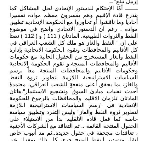
إربيل تبلع" ــ
ــــــــ أمّا الإحتكام للدستور الإتحادي لحل المشاكل كما
يتذرع قادة الإقليم وهم يفسرون معظم مواده تفسيرا
أحاديا وما ناقشوا أو تحاوروا مع الحكومة الإتحادية تطبيق
مواده . رغم ان الدستور الاتحادي واضح في موضوع
النفط والثروات الطبيعية. المادتان ( 111 ) و ( 112 ) نصتا
على ان " النفط والغاز هو ملك كل الشعب العراقي في
كل الأقاليم والمحافظات وتقوم الحكومة الاتحادية بإدارة
النفط والغاز المستخرج من الحقول الحالية مع حكومات
الأقاليم والمحافظات المنتجة.و تقوم الحكومة الاتحادية
وحكومات الأقاليم والمحافظات المنتجة معاً برسم
السياسات الاستراتيجية اللازمة لتطوير ثروة النفط
والغاز، بما يحقق أعلى منفعةٍ للشعب العراقي، معتمدةً
أحدث تقنيات مبادئ السوق وتشجيع الاسىتثمار".هاتان
المادتان تلزمان الاقليم والمحافظات بالرجوع للحكومة
الاتحادية في "رسم السياسات الاستراتيجية اللازمة
لتطوير ثروة النفط والغاز" وليس التفرد وتطبيق سياسة
خاصة كما فعل قادة الالقليم بدأً من الاستيلاء على
الحقول المنتجة القائمة .. ثم التعاقد مع الشركات الأجنبية
، تعاقدات مجحفة في حقول جديدة..ثم مد أنبوب خاص
لنقل وتصدير النفط المنتج جرى كل ذلك بمعزل عن