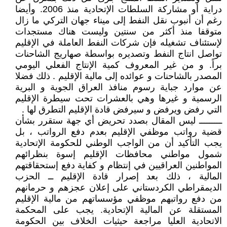
دراية أو مشاركة السلطات الإتحادية منذ 2006. وأيضا
رغم أن أنبوب نقل النفط إلى ميناء جهان التركي ما زال
متوقفا منذ أكثر من سنتين وليست هناك مستجدات
لإستئناف تشغيله فإن شركات النفط العاملة في الإقليم
تواصل انتاج النفط وتصديره بواسطة صهاريج الشاحنات
براً. و من غير المعروف كمية الإنتاج الفعلي اليومي
المصدر بالشاحنات و عوائده إلى مالية الإقليم . ذلك فضلا
عن موارد جباية رسوم منافذ العراق الجوية و البرية
الرسمية و غيرها وهي بالعشرات تحت سيطرة الإقليم
التي رفض ويرفض و سيرفض قادة الإقليم التطرق لها .
ـــــــــ ليس المقال بصدد تحريض أي جهة ستقرر بشأن
قضية رواتب موظفي الإقليم بعدم دفع الرواتب ، بل
يجب التأكيد أن من الواجب الوطني للحكومة الإتحادية
شمول مواطني محافظات الإقليم إسوة بنظرائهم
المواطنين العراقيين في إنتظام و كفاية دفع إستحقاقتهم
المالية ، ذلك بعد إصرار قادة الإقليم ــ الحزب
الديمقراطي الكردستاني على إعلان عجزهم و حرمانهم
من دفع رواتبهم موظفي مؤسساتهم من مالية الإقليم
المستقلة عن المالية الإتحادية. يجب على المحكمة
الاتحادية العليا مراجعة حيثيات الخلاف بين الحكومة