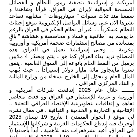
أمريكية و إسرائيلية بتصفية رموز النظام و الفصائل
المسلحة الموالية لإيران في العراق. قرأنا وشاهدنا و
سمعنا منذ ثلاث سنوات " سيناريوهات " مشابهة نصاعد
نشرها الآن على وسائل التواصل الإلكترونية تتوقع إجتثاث
النظام عسكرياً .... غير أن نظام الحكم في العراق بالرغم
ما يوصم به " طائفية و فساد و محاصصة و هشاشة " باقٍ
بمساندة من مصالح إستثمارات ضخمة أمريكية و أوروبية
وعربية ... وحتى إسرائيلية تعمل في العراق. هذه
المصالح تريد بقاء العراق كما هو .. ينتج ويصدّر 4 ملايين
برميل من النفط الخام بأنوعه إلى السوق العالمية . ينفق
سنويا مايتجاوز مائة مليار دولار إستيراداً .. حيث يُنهب
المال العام و يحوّل إلى الخارج بسخاء من وزارة المالية
و البنك المركزي العراقي .
ــــــــ خلال عام 2025 إندفعت شركات أمريكية و
أوروبية و عربية للإستثمار في العراق وو قعت محاضر
تفاهم و إتفاقيات لتطويربنية الإقتصاد العراقي التحتية ..
الإنتاجية و التجارية و الخدمية و الثقافية . في مقال نشره
لي موقع ( الحوار المتمدن ) بتأريخ 19 نيسان 2025
أوجزتُ فيه إندفاع الحكومات الغربية و شركاتها للإستثمار
في العراق. أعيد نشرفقرات منه للأهمية ، أبدأ بأحدثها ((