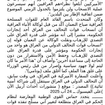
"الأميركيين أبلغوا نظراءهم العراقيين أنهم سيسرعون
عملية الانسحاب ولن يلتزموا بالجدول الزمني الموضوع
ضمن اتفاقية الإطار بين البلدين".
وكان المتحدث باسم القائد العام للقوات المسلحة
العراقية صباح النعمان أكّد من قبل لوكالة الأنباء العراقية
أن انسحاب قوات التحالف من العراق أحد إنجازات
الحكومة، مشيرا إلى أنه مؤشر على قدرة العراق على
التصدي للإرهـاب.ونقلت الوكالة عن النعمان قوله إن
"انسحاب قوات التحالف الدولي من العراق هو واحد من
إنجازات الحكومة ومؤشر على قدرة العراق على
التصدي للإرهــاب وحفظ الأمن والاستقرار من دون
الحاجة إلى مساعدة آخرين".وأضاف أن "هذا الأمر ما كان
ليتم لولا جهود سياسية وإصرار من قبل رئيس الوزراء
على غلق هذا الملف كما أغلق ملف (يونامي)".
وأعلنت السفارة الأميركية في العراق، في وقت سابق،
أن التحالف الدولي في العراق سينتقل إلى شراكة أمنية
ثنائية.)) المصدر : موقع ( منشورات أحداث أربيل الآن
)على الفيسبوك ــ 24 آب 2025
ـــــــــ يتجدد حماس القوى الوطنية المعارضة لنظام
الحكم في العراق متطلعة لتغيير آني مسلّح تنفذه قوات