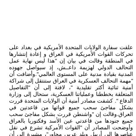
علقت سفارة الولايات المتحدة الأمريكية في بغداد على
تحركات القوات الأمريكية في العراق و إعادة إنتشارها
في المنطقة وقالت في بيان إن "هذا ليس نهاية عمل
التحالف الدولي لهزيمة داعــش، إذ سيواصل جهوده
المدنية بقيادة مدنية على المستوى العالمي".وأضافت أن
"مهمة التحالف العسكرية في العراق ستنتقل إلى شراكة
أمنية ثنائية أكثر تقليدية "، لافتة إلى أن "التفاصيل
المتعلقة بخططنا وعملياتنا العسكرية، ستحال إلى وزارة
الدفاع ". كشفت مصادر أمنية أن الولايات المتحدة قررت
بشكل مفاجئ سحب جميع قواتها من قاعدتين في
العراق.وقالت إن "واشنطن قررت بشكل مفاجئ سحب
جميع جنودها من قاعدتي عين الأسد وفكتوريا بالعراق
وأوضحت المصادر أن "القوات الأمركية تشرع في نقل
عناصرها إلى أربيل وبلد عربي مجاور"، مشيرة إلى أن