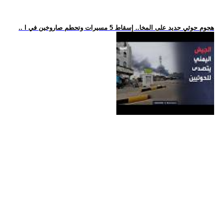
.. هجوم حوثي جديد على المخا.. إسقاط 5 مسيرات وتحطم صاروخين في ا