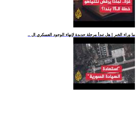
.. ما وراء الخبر | هل تبدأ مرحلة جديدة لإنهاء الوجود العسكري ال