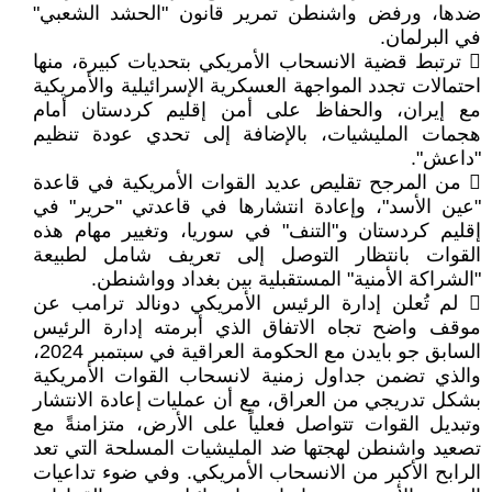
ضدها، ورفض واشنطن تمرير قانون "الحشد الشعبي"
في البرلمان.
 ترتبط قضية الانسحاب الأمريكي بتحديات كبيرة، منها
احتمالات تجدد المواجهة العسكرية الإسرائيلية والأمريكية
مع إيران، والحفاظ على أمن إقليم كردستان أمام
هجمات المليشيات، بالإضافة إلى تحدي عودة تنظيم
"داعش".
 من المرجح تقليص عديد القوات الأمريكية في قاعدة
"عين الأسد"، وإعادة انتشارها في قاعدتي "حرير" في
إقليم كردستان و"التنف" في سوريا، وتغيير مهام هذه
القوات بانتظار التوصل إلى تعريف شامل لطبيعة
"الشراكة الأمنية" المستقبلية بين بغداد وواشنطن.
 لم تُعلن إدارة الرئيس الأمريكي دونالد ترامب عن
موقف واضح تجاه الاتفاق الذي أبرمته إدارة الرئيس
السابق جو بايدن مع الحكومة العراقية في سبتمبر 2024،
والذي تضمن جداول زمنية لانسحاب القوات الأمريكية
بشكل تدريجي من العراق، مع أن عمليات إعادة الانتشار
وتبديل القوات تتواصل فعلياً على الأرض، متزامنةً مع
تصعيد واشنطن لهجتها ضد المليشيات المسلحة التي تعد
الرابح الأكبر من الانسحاب الأمريكي. وفي ضوء تداعيات