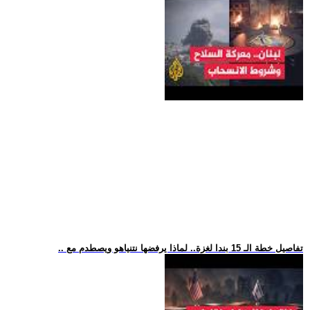
.. تفاصيل خطة الـ 15 بندا لغزة.. لماذا يرفضها نتنياهو ويصطدم مع