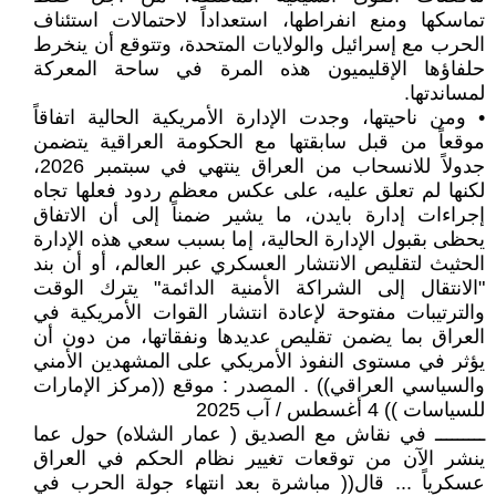
تماسكها ومنع انفراطها، استعداداً لاحتمالات استئناف
الحرب مع إسرائيل والولايات المتحدة، وتتوقع أن ينخرط
حلفاؤها الإقليميون هذه المرة في ساحة المعركة
لمساندتها.
• ومن ناحيتها، وجدت الإدارة الأمريكية الحالية اتفاقاً
موقعاً من قبل سابقتها مع الحكومة العراقية يتضمن
جدولاً للانسحاب من العراق ينتهي في سبتمبر 2026،
لكنها لم تعلق عليه، على عكس معظم ردود فعلها تجاه
إجراءات إدارة بايدن، ما يشير ضمناً إلى أن الاتفاق
يحظى بقبول الإدارة الحالية، إما بسبب سعي هذه الإدارة
الحثيث لتقليص الانتشار العسكري عبر العالم، أو أن بند
"الانتقال إلى الشراكة الأمنية الدائمة" يترك الوقت
والترتيبات مفتوحة لإعادة انتشار القوات الأمريكية في
العراق بما يضمن تقليص عديدها ونفقاتها، من دون أن
يؤثر في مستوى النفوذ الأمريكي على المشهدين الأمني
والسياسي العراقي)) . المصدر : موقع ((مركز الإمارات
للسياسات )) 4 أغسطس / آب 2025
ـــــــــ في نقاش مع الصديق ( عمار الشلاه) حول عما
ينشر الآن من توقعات تغيير نظام الحكم في العراق
عسكرياً ... قال(( مباشرة بعد انتهاء جولة الحرب في