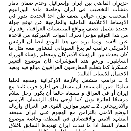
حزيران الماضي بين ايران وإسرائيل وعدم ضمان دمار
منشآت التخصيب في ايران وخاصة مادة اليورانيوم
المخصب بوزن حوالي نصف طن اخذ الحديث يدور في
الاوساط الاعلامية الداخلية والخارجية عن توقع جولة
جديدة تشمل قصف مواقع الميليشيات العراقية، وقد زاد
من هذا التوقع مؤخراً تحرك القوات الاميركية من قاعدة
عين الاسد. ومما يزيد في هذا التوقع ايضا ان الرئيس
الأمريكي ترامب لم يدعُ السوداني للتشاور معه مثل ما
كان يحدث بين الرؤساء الاميركان ومعطم رؤساء الوزراء
السابقين.. ورغم هذه المؤشرات فان موضوع التغيير
عسكريا كما يتطلّع المعارضون العراقيون مبالغ فيه وبعيد
الاحتمال للاسباب التالية:
1 ــ ترامب منشغل بالأزمة الاوكرانية وسعيه لحلها
سلميًا. فمن المستبعد ان ينشغل في ادارة حرب ثانية مع
إيران أو في العراق و مسعاه حالما أن يكون رجل سلام
مرشحًا لجائزة نوبل كما أوحى بذلك الرئيسان الارمني
والاذربيجاني. 2 ــ ⁠تغيير موازين القوى في العراق وارباك
الوضع الامني بالتزامن مع الهجوم على ايران سيعقد
المشهد الامني والاقتصادي في المنطقة وخاصة موضوع
اسعار النفط اذا ما نفدت ايران تهديدها السابق باغلاق