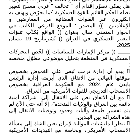
هل يمكن تصوّر إقدام أي " تحالف " غربي مسلّح لتغيير
نظام الحكم القائم بالقوة العسكرية كما يحرّض ويهتف به
الكثيرون عبر القنوات الفضائية من المعارضين و
الإعلاميين ..)) المصدر : الموقع الفرعي للكاتب في
الحوار المتمدن مقال بعنوان (( الواقع يُكذّب تنبؤات
التغيير العسكري في العراق )) نُشربتأريخ 19 نيسان
2025.
ــــــــ (( مركز الإمارات للسياسات )) لخّص التحركات
العسكرية في المنطقة بتحليل موضوعي مطوّل ملخصه
:
 يبدو أن إدارة ترمب تُبقي على الغموض بخصوص
موقفها النهائي من الاتفاق الذي أبرمته إدارة الرئيس
بايدن عام 2024 مع الحكومة العراقية بخصوص
الانسحاب التدريجي للقوات الأمريكية من العراق.
 مع أن الاتفاق نص على الانتقال إلى "شراكة أمنية
دائمة بين العراق والولايات المتحدة"، إلا أنه حتى الآن لم
يتم تفسير طبيعة وآليات وحدود وتوقيتات الانتقال إلى
هذه الشراكة بين البلدين.
 تنظر المليشيات الموالية لإيران بعين الشك إلى مسألة
الانسحاب الأمريكي، وبخاصة مع التهديدات الأمريكية