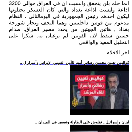
انما حلم بلن يتحقق والسبب ان في العراق حوالي 3200
اذاعة وليست اذاعة يغداد والتي كان العسكر يحتلونها
ليكون احدهم رئيس الجمهورية في اليومالتالي . النظام
مدعوم من قوتين داخلتيتين وهما النجف وتجار شورجة
بغداد , هاتين الجهتين من يحدد مصير العراق. صدام
حسين سقط لان القوتين لم ترغبان به. شكرا على
التحليل المفيد والواقعي
اخر الافلام
.. كواليس تعيين محسن رضائي أمينا للأمن القومي الإيراني وأسرار ل
.. لبنان وإسرائيل.. تفاوض على الطاولة وتصعيد في الميدان