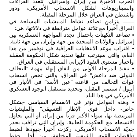
الحرب الأخيرة بين إيران وإسرائيل، تتعدد القراءات
والسيناريوهات لشكل الانسحاب الأمريكي، ودور
واشنطن في العراق خلال المرحلة المقبلة.
ـــــــ يتزامن تصاعد نشاط المليشيات المسلحة في
العراق أخيراً مع ثلاثة عوامل مترابطة في دلالاتها، هي:
• تصاعد التكهنات باحتمال تجدد المواجهة العسكرية بين
إسرائيل والولايات المتحدة من جهة وإيران من جهة ثانية.
• اقتراب موعد الانتخابات العراقية في نوفمبر من هذا
العام، والتي سيترتب عليها تحديد شكل الحكومة المقبلة
واختبار مستوى النفوذ الإيراني المستقبلي في العراق.
• تنفيذ المرحلة الأولى من اتفاق إنهاء مهمة "التحالف
الدولي ضد داعش" في العراق، والتي تخص انسحاب
قوات التحالف من قاعدة "عين الأسد" في الأنبار في
أيلول / سبتمبر المقبل، وتحديد مستقبل الوجود العسكري
الأمريكي في هذا البلد.
• وهذه العوامل تؤثر في الانقسام السياسي -بشكل
خاص- داخل قوى "الإطار التنسيقي" والمليشيات
المرتبطة بها، سواء الأكثر قرباً من إيران أو التي تحاول
الانسجام مع الحكومة الحالية. وإيران التي تراقب بحذر
جديّة الانسحاب الأمريكي، ركزت أخيراً جهودها لضبط
تناقضات القوى الشيعية المختلفة، من أجل حفظ