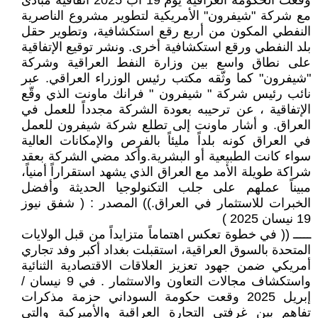
وقعت الحكومة العراقية يوم 19 آب 2025 اتفاقية مبادئ
مع شركة "شيفرون" الأمريكية لتطوير مشروع الناصرية
النفطي المكون من أربع رقع استكشافية، وتطوير حقل
بلد النفطي ورقع استكشافية أخرى. ونشر توقيع الإتفاقية
على نطاق واسع بين وزارة النفط العراقية وشركة
"شيفرون" كما وثّقه مكتب رئيس الوزراء العراقي. عبر
نائب رئيس شركة " شيفرون " فرانك ماونت الذي وقّع
الإتفاقية ، عن ترحيبه بعودة الشركة مجدداً للعمل في
العراق. و أشار ماونت إلى تطلع شركة شيفرون للعمل
في العراق كونه بلداً مليئاً بالفرص والإمكانات العالية
سواء كانت الطبيعية أو البشرية.وأكد مضي الشركة بعقد
شراكة طويلة الأمد مع العراق الذي يشهد استقراراً أمنياً،
مبيناً عملهم على جلب التكنولوجيا الحديثة وأفضل
الخبرات للاستثمار في العراق.)) المصدر : ( شفق نيوز
19 نيسان 2025 )
ـــــ (( في خطوة تعكس اهتماماً متزايداً من قبل الولايات
المتحدة بالسوق العراقية، استقبلت بغداد أكبر وفد تجاري
أمريكي ضمن جهود تعزيز العلاقات الاقتصادية الثنائية
واستكشاف مجالات التعاون والاستثمار . في 9 نيسان /
إبريل 2025 وقعت حكومة السوداني حزمة مذكرات
تفاهم بين غرفتي التجارة العراقية والأميركية والتي