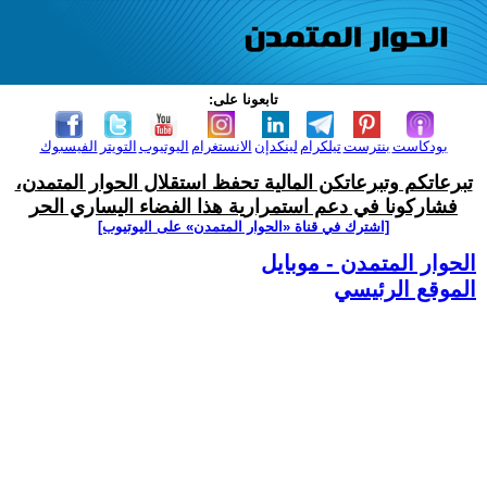
تابعونا على:
بودكاست
بنترست
تيلكرام
لينكدإن
الانستغرام
اليوتيوب
التويتر
الفيسبوك
تبرعاتكم وتبرعاتكن المالية تحفظ استقلال الحوار المتمدن،
فشاركونا في دعم استمرارية هذا الفضاء اليساري الحر
[اشترك في قناة ‫«الحوار المتمدن» على اليوتيوب]
الحوار المتمدن - موبايل
الموقع الرئيسي