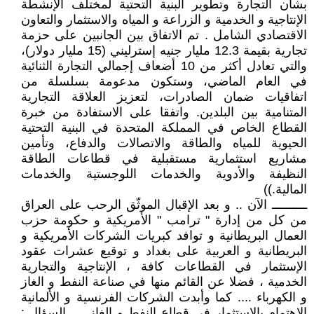
بشأن التجارة وتطوير البنية التحتية لمختلف الإنشطة
الإنتاجية و الخدمية و الزراعة و المياه والاستثمار والتعاون
الاقتصادي الشامل . تم الاتفاق بين الجانبين على حزمة
تجارية بقيمة 12.3 مليار جنيه إسترليني (15 مليار دولار)،
والتي تعادل أكثر من 10 أضعاف إجمالي التجارة الثنائية
في العام الماضي، وستكون مدعومة بسلسلة من
اتفاقيات ضمان الصادرات، لتعزيز العلاقة التجارية
المتنامية بين البلدين. واتفقا على الاستفادة من خبرة
القطاع الخاص في المملكة المتحدة في البنية التحتية
الحيوية للمياه والطاقة والاتصالات والدفاع، وتأمين
مشاريع استثمارية مستقبلية في قطاعات الطاقة
النظيفة والأدوية والخدمات اللوجستية والخدمات
المالية.))
ــــــــــ الآن .. و بعد الإقبال الموثّق الرحب على العراق
من كل من إدارة " ترامب " الأمريكية و حكومة حزب
العمال البريطانية و توافد كبريات الشركات الأمريكية و
البريطانية و العربية على بغداد و توقيع عشرات عقود
الإستثمار في القطاعات كافة ، الإنتاجية والتجارية
الخدمية ، فضلا عن القائم منها في صناعة النفط و الغاز
و الكهرباء .... كما وأبدت الشركات الفرنسية و الألمانية
الإهتمام بالإستثمار في قطاع النفط و الغاز .... السؤال :