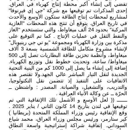
تفضي إلى إنشاء أكبر محطة إنتاج كهرباء في العراق.
إحدى المذكرات تم توقيعها مع شركة "جي إي فيرنوفا"
لمشاريع لمحطات إنتاج الطاقة ستكون الأوسع والأحدث
في تاريخ العراق. يتوقع أن تنتج هذه المحطات "الغازية
المركبة" بحدود 24 ألف ميغاواط، والتي ستستخدم "الغاز
والنفط الثقل في عمليات الإنتاج . كما تم التوقيع على
مذكرة بين وزارة الكهرباء ومجموعة "يو تي جي رينيوبال"
لإنشاء مشروع متكامل للطاقة الشمسية بسعة 3 آلاف
ميغاواط، وأنظمة تخزين طاقة البطاريات تصل إلى 500
ميغاواط/ ساعة، وتحديث خطوط نقل وتوزيع الكهرباء.
إضافة إلى إنشاء ما يصل إلى 1000 كم من البنية التحتية
الجديدة لنقل التيار المباشر عالي الجهد.ولا تقتصر هذه
الاتفاقيات على التنفيذ إذ تتضمن نقل التكنولوجيا،
والتدريب، والتشغيل، والصيانة. المصدر : واشنظن ــ
الحرّة ــ عن وكالة الأنباء العراقية .
ـــــــ (( لعل الأوسع و الأشمل تلك االإتفاقية التي تم
توقيعها في لندن بتأريخ 14 كانون الثاني / يناير 2025 .
وقع الإتفاقية رئيس وزراء المملكة االمتحدة (بريطانيا )
كير ستارمر، ورئيس مجلس وزراء العراق، محمد شياع
السوداني. إتفاقية شراكة إستراتيجية واسعة النطاق