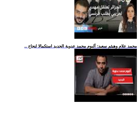
.. محمد علام وهيثم سعيد: ألبوم محمد عدوية الجديد استكمالا لنجاح