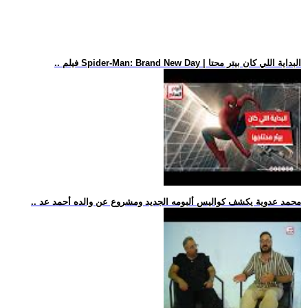
.. فيلم Spider-Man: Brand New Day | البداية اللي كان بيتر محتا
.. محمد عدوية يكشف كواليس ألبومه الجديد ومشروع عن والده أحمد عد