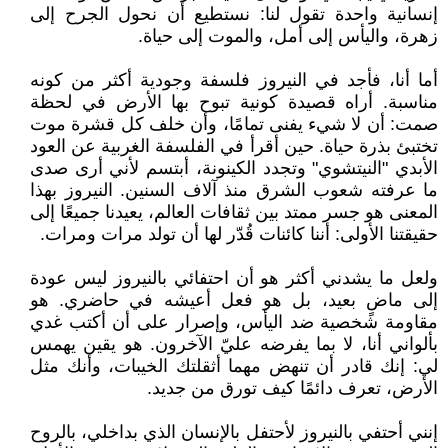
إنسانية واحدة تقول لنا: نستطيع أن نحول الجرح إلى
زهرة، واليأس إلى أمل، والموت إلى حياة.
أما أنا، فأجد في النيروز فلسفة وجودية أكثر من كونه
مناسبة. أراه قصيدة كونية تبوح بها الأرض في لحظة
صمت: أن لا شيء يفنى تمامًا، وأن خلف كل قشرة موت
تختبئ بذرة حياة. حين أقرأ في الفلسفة الغربية عن العود
الأبدي "النيتشوي" وتجدد الكينونة، أبتسم لأني أرى صدى
ما عرفته شعوب الشرق منذ آلاف السنين. النيروز بهذا
المعنى هو جسر ممتد بين ثقافات العالم، يعيدنا جميعًا إلى
حقيقتنا الأولى: أننا كائنات قُدّر لها أن تولد مرات ومرات.
ولعل ما يشدني أكثر هو أن احتفائي بالنيروز ليس عودة
إلى ماضٍ بعيد، بل هو فعل أعيشه في حاضري. هو
مقاومة شخصية ضد اليأس، وإصرار على أن أكتب غدي
بألواني أنا، لا بما يفرضه عليّ الآخرون. هو يقين يهمس
لي: إنك قادر أن تنهض مهما أثقلتك الخيبات، وأنك مثل
الأرض، تعرف دائمًا كيف تورق من جديد.
إنني أحتفي بالنيروز لأحتفل بالإنسان الذي بداخلي، بالروح