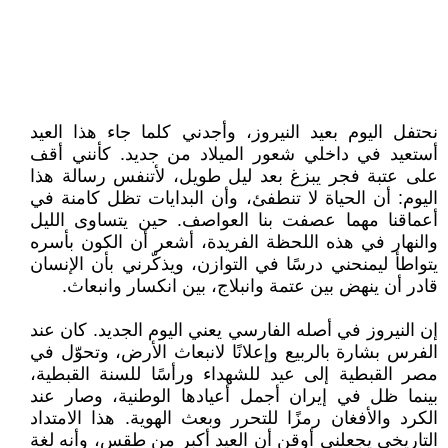
نحتفل اليوم بعيد النيروز، وأجدني كلما جاء هذا العيد
أستعيد في داخلي شعور الميلاد من جديد. كأنني أقف
على عتبة فجر يبزغ بعد ليل طويل، لأتنفس رسالة هذا
اليوم: أن الحياة لا تنطفئ، وأن البدايات تظل كامنة في
أعماقنا مهما عصفت بنا العواصف. حين يتساوى الليل
والنهار في هذه اللحظة الفريدة، أشعر أن الكون بأسره
يتواطأ ليمنحني درسًا في التوازن، ويذكّرني بأن الإنسان
قادر أن ينهض بين عتمة وانبلاج، بين انكسار وانبعاث.
إن النيروز في أصله الفارسي يعني اليوم الجديد. كان عند
الفرس بشارة بالربيع وإعلانًا لانبعاث الأرض، وتحوّل في
مصر القبطية إلى عيد للشهداء ورأسًا للسنة القبطية،
بينما ظل في إيران أجمل أعيادها الوطنية، وصار عند
الكرد والأفغان رمزًا للتحرر وبعث الهوية. هذا الامتداد
التاريخي يجعلني أوقن أن العيد أكبر من طقس، وأنه لغة