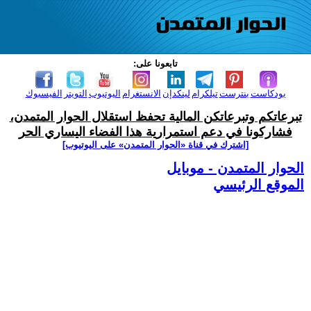
تابعونا على:
بودكاست
بنترست
تيلكرام
لينكدإن
الانستغرام
اليوتيوب
التويتر
الفيسبوك
تبرعاتكم وتبرعاتكن المالية تحفظ استقلال الحوار المتمدن،
فشاركونا في دعم استمرارية هذا الفضاء اليساري الحر
[اشترك في قناة ‫«الحوار المتمدن» على اليوتيوب]
الحوار المتمدن - موبايل
الموقع الرئيسي