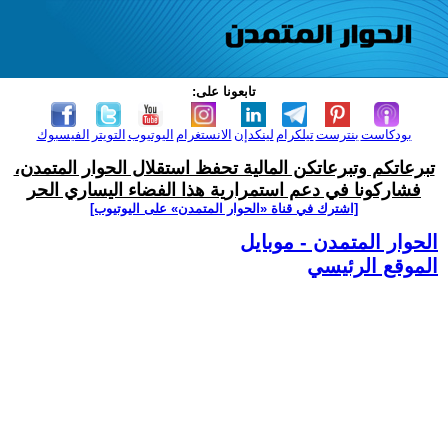
تابعونا على:
بودكاست
بنترست
تيلكرام
لينكدإن
الانستغرام
اليوتيوب
التويتر
الفيسبوك
تبرعاتكم وتبرعاتكن المالية تحفظ استقلال الحوار المتمدن،
فشاركونا في دعم استمرارية هذا الفضاء اليساري الحر
[اشترك في قناة ‫«الحوار المتمدن» على اليوتيوب]
الحوار المتمدن - موبايل
الموقع الرئيسي