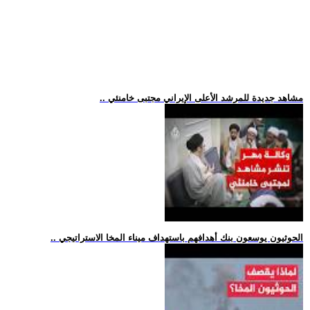
.. مشاهد جديدة للمرشد الأعلى الإيراني مجتبى خامنئي
.. الحوثيون يوسعون بنك أهدافهم باستهداف ميناء المخا الاستراتيجي