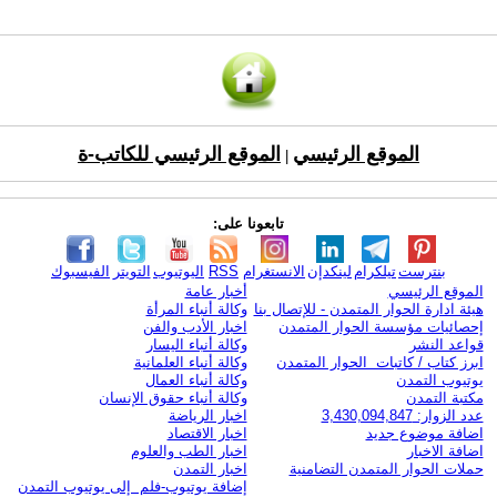
الموقع الرئيسي
الموقع الرئيسي للكاتب-ة
|
تابعونا على:
بنترست
تيلكرام
لينكدإن
الانستغرام
RSS
اليوتيوب
التويتر
الفيسبوك
الموقع الرئيسي
أخبار عامة
هيئة ادارة الحوار المتمدن - للإتصال بنا
وكالة أنباء المرأة
إحصائيات مؤسسة الحوار المتمدن
اخبار الأدب والفن
قواعد النشر
وكالة أنباء اليسار
ابرز كتاب / كاتبات الحوار المتمدن
وكالة أنباء العلمانية
يوتيوب التمدن
وكالة أنباء العمال
مكتبة التمدن
وكالة أنباء حقوق الإنسان
عدد الزوار: 3,430,094,847
اخبار الرياضة
اضافة موضوع جديد
اخبار الاقتصاد
اضافة الاخبار
اخبار الطب والعلوم
حملات الحوار المتمدن التضامنية
اخبار التمدن
إضافة يوتيوب-فلم إلى يوتيوب التمدن