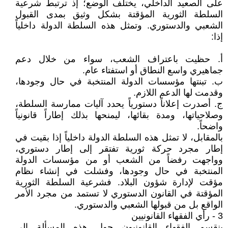
على الصعيد الداخلي، يختلف الوضع؛ إذ ترتبط شرعية
السلطة الثورية المؤقتة بشكل وثيق بمدى القبول
الشعبي والدستوري. وتمثل هذه السلطة الدولة داخلياً
إذا:
أ. حظيت باعتراف الشعب، سواء من خلال دعم
جماهيري واسع النطاق أو استفتاء عام.
ب. تبنتها مؤسسات الدولة المنتخبة في حال وجودها،
وقدمت لها الدعم اللازم.
ج. أصدرت إعلاناً دستورياً يحدد آليات ممارسة السلطة،
وصلاحياتها، ومدة بقائها، ليمنحها بذلك إطاراً قانونياً
واضحاً.
بالمقابل، لا تمثل هذه السلطة الدولة داخلياً إذا بقيت في
إطار مجرد حركة ثورية تفتقر إلى إطار دستوري،
وواجهت رفضاً من الشعب أو من مؤسسات الدولة
المنتخبة في حال وجودها، وفشلت في إنشاء نظام
مؤقت لإدارة شؤون البلاد. فشرعية السلطة الثورية
المؤقتة في القانون الدستوري لا تستمد من مجرد الأمر
الواقع بل من قبولها الشعبي والدستوري.
3 - رأي الفقهاء القانونيين
ينقسم الفقهاء القانونيون حول هذه المسألة إلى