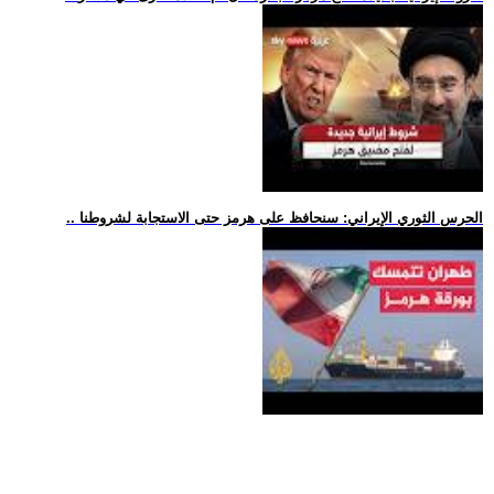
.. الحرس الثوري الإيراني: سنحافظ على هرمز حتى الاستجابة لشروطنا