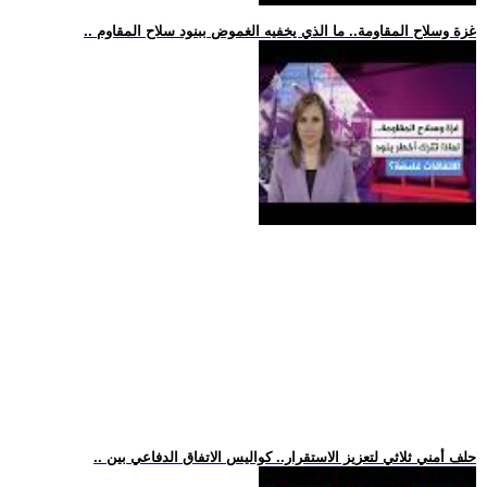
.. غزة وسلاح المقاومة.. ما الذي يخفيه الغموض ببنود سلاح المقاوم
.. حلف أمني ثلاثي لتعزيز الاستقرار.. كواليس الاتفاق الدفاعي بين