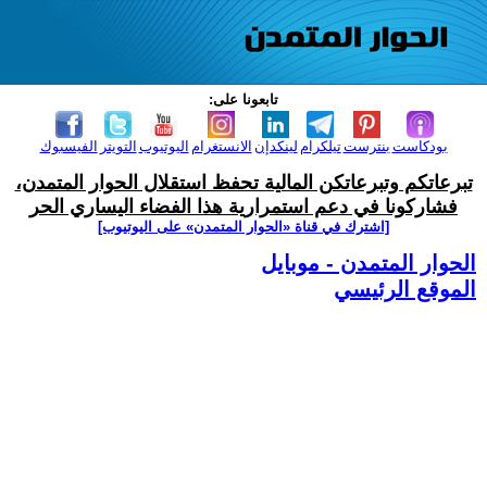
تابعونا على:
بودكاست
بنترست
تيلكرام
لينكدإن
الانستغرام
اليوتيوب
التويتر
الفيسبوك
تبرعاتكم وتبرعاتكن المالية تحفظ استقلال الحوار المتمدن،
فشاركونا في دعم استمرارية هذا الفضاء اليساري الحر
[اشترك في قناة ‫«الحوار المتمدن» على اليوتيوب]
الحوار المتمدن - موبايل
الموقع الرئيسي