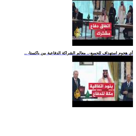
.. -أي هجوم استهداف للجميع-.. معالم الشراكة الدفاعية بين باكستا