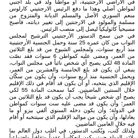
في الأراضي الأرجنتينية، أو مواطناً ولد في بلد أجنبي
لمواطن أصلي وهذا ما دفع الرئيس الارجنتيني كارلوس
منعم السوري الأصل والمسلم الديانة والمتزوج من
مسلمة والمولود في الارجنتين إلى تغيير ديانته، فأصبح
مسيحياً كاثوليكياً ليصل إلى منصب الرئيس.
في حين سمح الدستور الأرجنتيني الترشيح لمجلس
النواب من كان عمره 25 سنة وحمل الجنسية الأرجنتينية
منذ أربع سنوات، ولمجلس الشيوخ من قد بلغ الثلاثين
من العمر، ومضى عليه كمواطن 6 سنوات فقد نصّت
المادة 48 لكي يصبح أي شخص نائباً في مجلس النواب،
ينبغي أن يكون قد بلغ الخامسة والعشرين من العمر،
ويحمل الجنسية منذ أربع سنوات، وأن يكون من سكّان
الإقليم الذي ينتخبه، أو أن يكون قد أقام في ذلك الإقليم
خلال السنتين الماضيتين. كما سمحت المادة 55 لكي
يصبح أي شخص شيخاً يجب أن يكون قد بلغ الثلاثين من
العمر؛ وأن يكون قد مضى عليه ست سنوات كمواطن
في الدولة؛ وأن يكون دخله السنوي ألفي بيزو أو ما
يعادلها، وأن يكون من مواليد الإقليم الذي سينتخبه أو أقام
فيه خلال العامين الماضيين.
ولذلك كُتب، ويُكتب الدستور، في أغلب دول العالم بما
يلائم الدولة حيث يكون انعكاساً عقدياً وثقافياً واجتماعياً