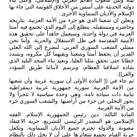
بينه وبين شعوب العالم العربي والإسلامي، وعلى بناء
دولته الحديثة على أسس من الأخلاق القويمة التي جاء بها
الإسلام والأديان السماوية الأخرى.
ونعلن ان شعبنا الذي هو جزء من الأمة العربية، بتاريخه
وحاضره ومستقبله. يتطلع إلى اليوم الذي تجتمع فيه أمتنا
العربية في دولة واحدة، وسيعمل جاهداً على تحقيق هذه
الأمنية المقدسة في ظل الاستقلال والحرية. وأننا نحن
ممثلي الشعب السوري العربي، لنضرع إلى الله العلي
القدير أن يحفظ أمتنا وشعبنا ويقيهما كل مكروه، ويسدد
خطانا حتى نحقق مثلنا العليا، ونعيد بناء المجد التليد الذي
شاده اسلافنا العظام، ونرسم لأبنائنا طريق السؤدد
والعز)).
ثم جاء في (( المادة الأولى أن سورية عربية وأن شعبها
من الامة العربية: سورية جمهورية عربية ديمقراطية
نيابية ذات سيادة تامة. وهي وحدة سياسية لا تتجزأ ولا
يجوز التخلي عن جزء من أراضيها. والشعب السوري جزء
من الأمة العربية.
المادة الثالثة: دين رئيس الجمهورية الإسلام. الفقه
الإسلامي هو المصدر الرئيسي للتشريع. حرية الاعتقاد
مصونة. والدولة تحترم جميع الأديان السماوية. وتكفل
حرية القيام بجميع شعائرها على أن لا يخل ذلك بالنظام