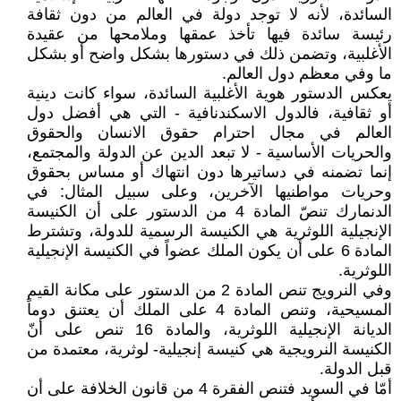
السائدة، لأنه لا توجد دولة في العالم من دون ثقافة
رئيسة سائدة فيها تأخذ عمقها وملامحها من عقيدة
الأغلبية، وتضمن ذلك في دستورها بشكل واضح أو بشكل
ما وفي معظم دول العالم.
يعكس الدستور هوية الأغلبية السائدة، سواء كانت دينية
أو ثقافية، فالدول الاسكندنافية - التي هي أفضل دول
العالم في مجال احترام حقوق الانسان والحقوق
والحريات الأساسية - لا تبعد الدين عن الدولة والمجتمع،
إنما تضمنه في دساتيرها دون انتهاك أو مساس بحقوق
وحريات مواطنيها الآخرين، وعلى سبيل المثال: في
الدنمارك تنصّ المادة 4 من الدستور على أن الكنيسة
الإنجيلية اللوثرية هي الكنيسة الرسمية للدولة، وتشترط
المادة 6 على أن يكون الملك عضواً في الكنيسة الإنجيلية
اللوثرية.
وفي النرويج تنص المادة 2 من الدستور على مكانة القيم
المسيحية، وتنص المادة 4 على الملك أن يعتنق دوماً
الديانة الإنجيلية اللوثرية، والمادة 16 تنص على أنّ
الكنيسة النرويجية هي كنيسة إنجيلية- لوثرية، معتمدة من
قبل الدولة.
أمّا في السويد فتنص الفقرة 4 من قانون الخلافة على أن