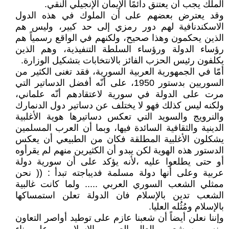
الملك يجب أن يعتنق دائمًا الإيمان الإنجيلي النقي.
وقد يعترض بعضهم على أن الملوك في هذه الدول
الاسكندنافية لهم دور رمزي إلى حد كبير، وليس هم
الذين يحكمون وهذا صحيح، ولكنهم في الواقع رسمياً هم
رؤساء الدولة ورؤساء السلطة التنفيذية، وهم الذين
يكلفون رئيس الحزب الفائز بالانتخابات بتشكيل الوزارة.
أمّا في الجمهورية العربية السورية، فقد تغنى الكثير من
السوريين بدستور 1950، على أنّه أفضل الدساتير التي
مرت على الدولة في سورية لاعتقادهم أنّه علماني،
ولكنه ليس كذلك فهو لا يختلف عن دساتير دول الدنمارك
والنرويج والسويد التي تعكس دساتيرها هوية الأغلبية
الدينية والثقافية السائدة فيها، وبما أن العرب المسلمين
يشكلون الأغلبية المطلقة فكان من الطبيعي أن يعكس
الدستور هذه الهوية لكن يبدو أن الكثيرين منهم لم يقرأوه
أو حتى يطلعوا عليه ،لأنه يؤكد على أن سورية دولة
عربية وعلى أنها دولة مسلمة فديباجته تبدأ : (( نحن
ممثلي الشعب السوري العربي ..... ولما كانت غالبية
الشعب تدين بالإسلام فان الدولة تعلن استمساكها
بالإسلام ومُثُله العليا.
وإننا نعلن أيضاً أن شعبنا عازم على توطيد أواصر التعاون