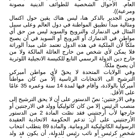
العام. الأحوال الشخصية للطوائف الدينية مصونة
ومرعية)).
ومن الجدير بالذكر هنا، ليس هناك يقين حول اكتمال
ومثالية مبدأ تطبيق المواطنة في دول العالم وعلى سبيل
المثال في الدنمارك والنرويج والسويد ليس من حق أي
مواطن في الدنمارك أو النرويج أو السويد في أن يصبح
ملكاً لأن الملكية في هذه الدول تعتمد على مبدأ الوراثة
فلا يمكن لأي شخص من خارج العائلة المالكة ولا من
خارج دين الدولة الرسمي التابع للكنيسة الانجيلية اللوثرية
أن يصبح ملكاً.
وفي الولايات المتحدة لا يحقّ لأي مواطن أميركي
الترشيح الى الانتخابات الرئاسية إلّا من كان مواطناً
أميركياً بالولادة، وأقام فيها لمدة 14 سنة وعمره 35 عامًا
على الأقل.
وفي الارجنتين؛ نصّ الدستور على أن لا يحق الترشيح إلى
منصب الرئيس إلا من كان كاثوليكياً وولد في الارجنتين أو
خارجها لأب أرجنتيني فقد نصّت المادة 2 من الدستور
الأرجنتيني على أن: تدعم الحكومة الاتحادية العقيدة
الرسولية الكاثوليكية الرومانية. والمادة 89 يتطلب انتخاب
شخص كرئيس أو نائب رئيس للدولة، أن يكون قد ولد