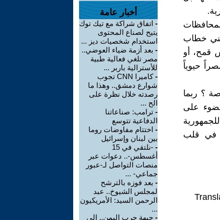
ية.
أخبار عامة
-
اتفاق شراكة مع تيك توك
المحافظات
يتيح لصناع المحتوى
 تبني خطاب
استخدام شخصيات ديز ...
-
بعد أزمة ضياء العوضي..
 قمح، أو
مصر تلغي فعالية طبية
اً حيوياً
للأسترالية باربر ...
-
كاميرا CNN تجوب
شوارع دمشق.. وهذا ما
صة ؟ ربما
رصدته خلال نظرة على
الح ...
لضوء على
-
ترامب: صناعاتنا
للجمهورية
الدفاعية تتوسع
-
اختتام مفاوضات روما
هم في قلب
بين لبنان وإسرائيل
-
-نلتقي في 15
أغسطس-.. دعوات عبر
منصات التواصل لـ-عبور
جماعي- ...
-
بعد فوزه بالترشح
لمجلس الشيوخ.. عبد
Transl
الرحمن السيد: الأمريكيون
...
-
جبهة حرب اليمن.. إلى