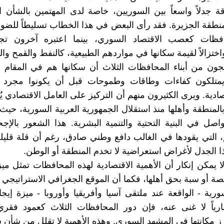
قة جدلاً واسعاً بين السوريين، خاصة لدى المهتمين بالشأن ا
ء منطقة الجزيرة. فقد رأى البعض في هذا الخطاب تسليطاً للضو
فظات كعصب الاقتصاد السوري، بينما اعتبره آخرون تجاهل
واختزالاً لقيمة سكانها في مواردهم الطبيعية، كالنفط والقمح وا
تجون من أبناء المحافظات الثلاث أن سكانها هم في المقام ا
متلكون كفاءات وطاقات وطموحات قبل أن يكونوا مجرد ا
ادية. ويرى الكثيرون منهم أن التركيز على العامل الاقتصادي ي
المنطقة وأهلها منذ استقلال الجمهورية العربية السورية، حي
صل في البنية التحتية والتنمية البشرية. هذا الشعور بالإ
، التي يقودها في الغالب دافع وطني صادق، رغم أن قلة قليل
 الجدل لأغراض استعراضية لا تخدم المنطقة أو الوطن.
 يمكن إنكار أن الأهمية الاقتصادية لهذه المحافظات تمثل ميزة
 أو سبة بحق أهلها، فكما أن الموقع الجغرافي الاستراتيجي 
ورية - الواقعة عند ملتقى آسيا وأفريقيا وأوروبا - ميزة إيجا
ياً لا غنى عنه، فإن دور المحافظات الثلاث كعمود فقري 
 مكانتها في المشهد السوري. وهذه الأهمية لا تقلل من شأن س