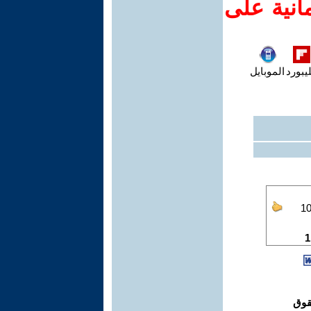
انية على
يبورد
الموبايل