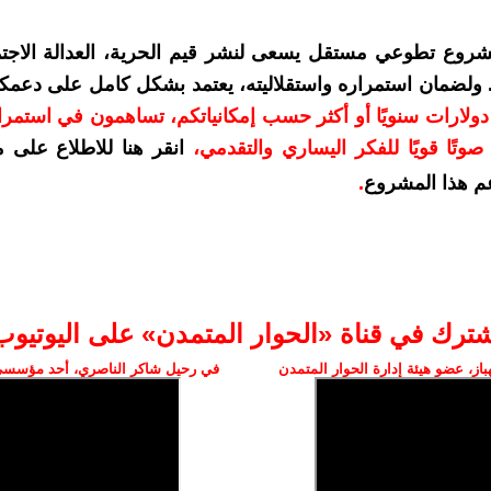
شروع تطوعي مستقل يسعى لنشر قيم الحرية، العدالة الاجتم
. ولضمان استمراره واستقلاليته، يعتمد بشكل كامل على دعمك
دعمكم بمبلغ 10 دولارات سنويًا أو أكثر حسب إمكانياتكم، تساهمون في استم
وتًا قويًا للفكر اليساري والتقدمي
،
انقر هنا للاطلاع على 
م هذا المشروع
.
شترك في قناة «الحوار المتمدن» على اليوتيوب
ز، عضو هيئة إدارة الحوار المتمدن
في رحيل شاكر الناصري، أحد مؤسسي 