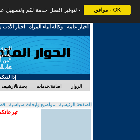
موافق - OK
لتوفير افضل خدمة لكم ولتسهيل عملي
أخبار عامة
-
وكالة أنباء المرأة
-
اخبار الأدب و
الموقع
يسارية
"من أج
حاز ال
إذا لديك
الزوار
اضافة/خدمات
بحث/الارشيف
الصفحة الرئيسية
-
مواضيع وابحاث سياسية
-
قص
تبرعاتكم