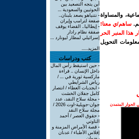
أين يتجه التصعيد بين
الحوثيين والسعودية ...
اعية، والمساواة
-
نتنياهو يصعد بلبنان..
صفعة لترامب وإيران
م.
ساهم/ي معنا!
-
إيطاليا.. القضاء يوقف
صفقة نظام رادار
رار هذا المنبر الحر
إسرائيلي لمطار ليونارد ...
معلومات التحويل
المزيد.....
كتب ودراسات
-
حين استيقظ رأس المال
داخل الإنسان .. قراءة
ماركسية ثورية في ... /
رياض الشرايطي
-
ابجديات العطاء / انتصار
كامل جفلان الخشت
-
مجلة سلاح النقد، عدد
جوان-جويلية-اوت 2026 /
الحوار المتمدن
مجلة سلاح النقد
-
حقوق العصر / أحمد
التاوتي
-
قصة الأمراض المزمنة و
إفلاس الأطباء / عدنان
رضوان