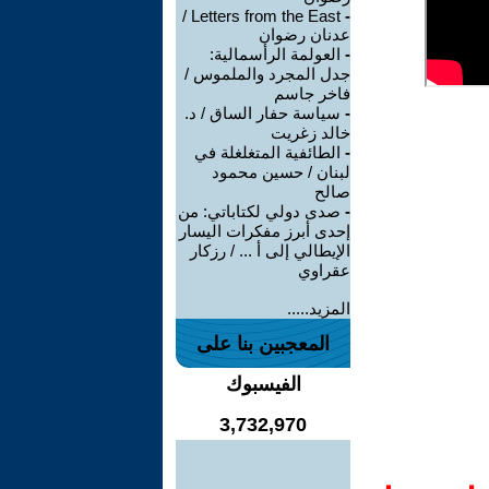
Letters from the East /
-
عدنان رضوان
-
العولمة الرأسمالية:
جدل المجرد والملموس /
فاخر جاسم
-
سياسة حفار الساق / د.
خالد زغريت
-
الطائفية المتغلغلة في
لبنان / حسين محمود
صالح
-
صدى دولي لكتاباتي: من
إحدى أبرز مفكرات اليسار
الإيطالي إلى أ ... / رزكار
عقراوي
المزيد.....
المعجبين بنا على
الفيسبوك
3,732,970