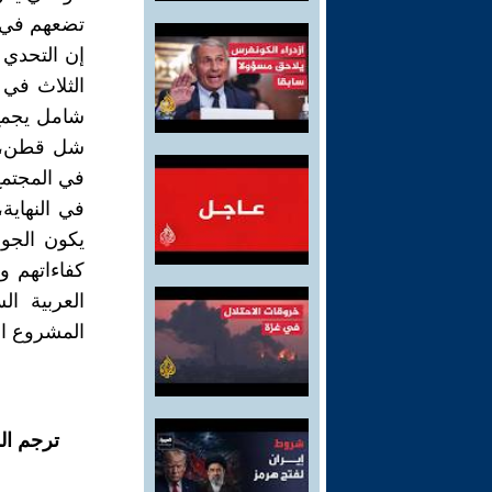
تضعهم في ق
إن التحدي
الثلاث في ا
شامل يجمع 
شل قطن، بل
في المجتم
في النهاية
يكون الجو
كفاءاتهم و
العربية ال
المشروع ال
ترجم ال