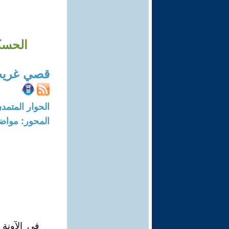
الحسكة
قصي غري
الحوار المتمدن-العدد: 8267 - 25
المحور: مواض
في الآونة