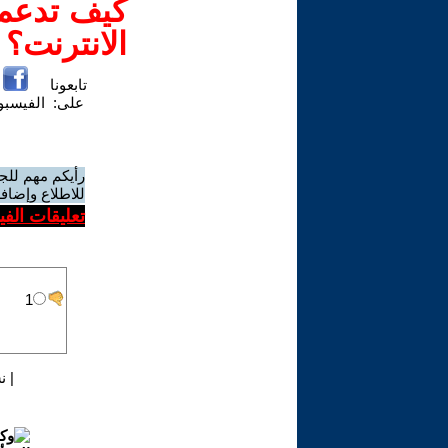
كيف تدعم-
الانترنت؟
تابعونا
على:
الفيسب
رأيكم مهم للج
للاطلاع وإضافة
تعليقات الف
|
ن