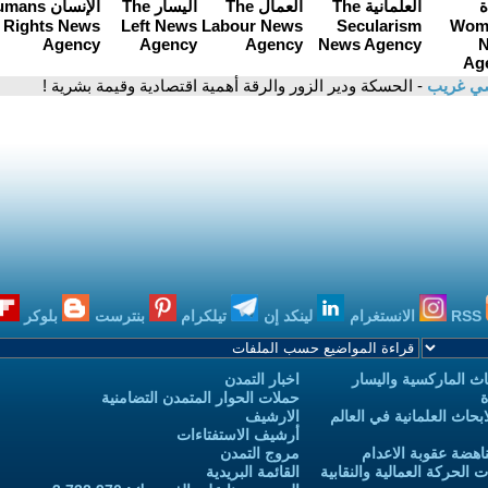
ي غريب
- الحسكة ودير الزور والرقة أهمية اقتصادية وقيمة بشرية !
RSS
الانستغرام
لينكد إن
تيلكرام
بنترست
بلوكر
ث الماركسية واليسار
اخبار التمدن
ة
حملات الحوار المتمدن التضامنية
حاث العلمانية في العالم
الارشيف
أرشيف الاستفتاءات
اهضة عقوبة الاعدام
مروج التمدن
الحركة العمالية والنقابية
القائمة البريدية