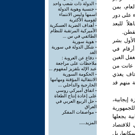
-
الدولة ذات شعب واحد
لعام، بمن
-
جنسية وهوية الدولة
اسمها وليس الانتماء
ء على دور
لقومية الأكثرية
اً للبعد
-
أهداف الضربة العسكرية
الأميركية المرتقبة للنظام
لقطن.
الطائفي في س ...
لأول بشر
-
هوية سورية
-
شكل الدولة في سورية
ٔرقام في
الغد
ُغفل الغبن
-
دفاع عن العروبة :
ملاحظات على مراجعة
ث عانت من
عبد الإله بلقزيز لمفهوم ...
جحاف يغذي
-
الحكومة السورية
الانتقالية المؤقتة ومهامها
ة منهم قد
الخارجية والداخلي ...
-
اتفاق أميركي روسي
على إعادة إنتاج الطغاة
 إيجابية،
-
حل الربيع العربي في
العراق
للجمهورية
-
مواصفات المفكر
بية يجعلها
المزيد.....
للاقتصاد
كانها، بل