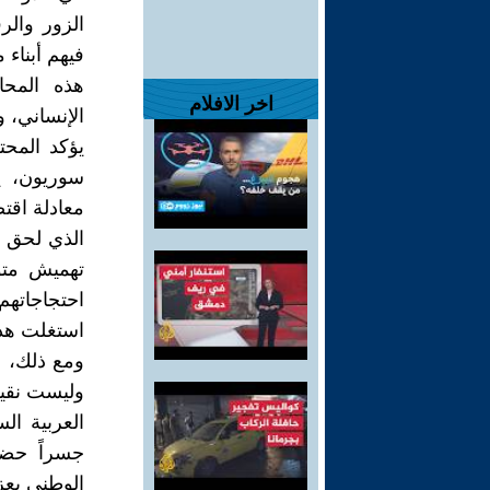
الزور والر
فيهم أبنا
هذه المحا
اخر الافلام
الإنساني، 
يؤكد المح
سوريون، ي
معادلة اقتص
الذي لحق ب
تهميش متوا
احتجاجاتهم
استغلت هذا
ومع ذلك، لا
وليست نقيصة
العربية الس
جسراً حضار
الوطني يعزز