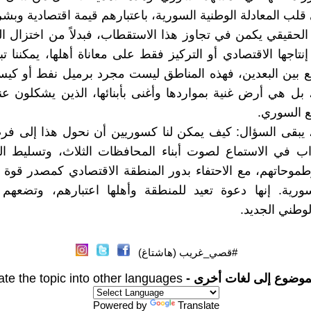
لب المعادلة الوطنية السورية، باعتبارهم قيمة اقتصادية وبشر
 الحقيقي يكمن في تجاوز هذا الاستقطاب، فبدلاً من اختزال 
ٕنتاجها الاقتصادي أو التركيز فقط على معاناة أهلها، يمكننا
بين البعدين، فهذه المناطق ليست مجرد برميل نفط أو كيس
 هي أرض غنية بمواردها وأغنى بأبنائها، الذين يشكلون عنصر
ع السوري.
، يبقى السؤال: كيف يمكن لنا كسوريين أن نحول هذا إلى فر
اب في الاستماع لصوت أبناء المحافظات الثلاث، وتسليط ا
طموحاتهم، مع الاحتفاء بدور المنطقة الاقتصادي كمصدر قوة 
سورية. إنها دعوة تعيد للمنطقة وأهلها اعتبارهم، وتضع
وطني الجديد.
#قصي_غريب (هاشتاغ)
موضوع إلى لغات أخرى -
ate the topic into other languages
Powered by
Translate