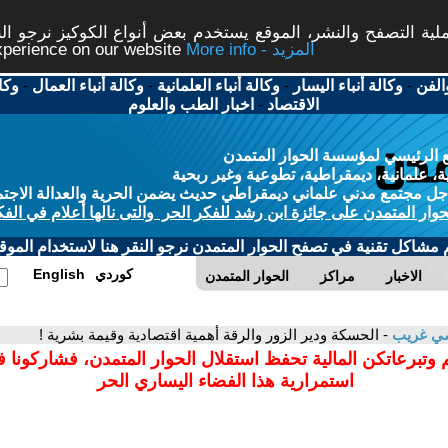
ة التصفح والنشر، الموقع يستخدم بعض أنواع الكوكيز نرجو النق
More info - المزيد
experience on our website
الفن
-
وكالة أنباء اليسار
-
وكالة أنباء العلمانية
-
وكالة أنباء العمال
-
وكا
الاقتصاد
-
اخبار الطب والعلوم
 الرئيسي لمؤسسة الحوار المتمدن
، علمانية، ديمقراطية، تطوعية وغير ربحية
ل مجتمع مدني علماني ديمقراطي حديث يضمن الحرية والعدالة الاجتم
حوار المتمدن على جائزة ابن رشد للفكر الحر والتى نالها أعلام في الفك
م مشاكل تقنية في تصفح الحوار المتمدن نرجو النقر هنا لاستخدام الموقع
كوردي
English
الاخبار
مراكز
الحوار المتمدن
ي غريب
- الحسكة ودير الزور والرقة أهمية اقتصادية وقيمة بشرية !
 وتبرعاتكن المالية تحفظ استقلال الحوار المتمدن، فشاركونا 
استمرارية هذا الفضاء اليساري الحر