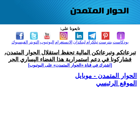
تابعونا على:
بودكاست
بنترست
تيلكرام
لينكدإن
الانستغرام
اليوتيوب
التويتر
الفيسبوك
تبرعاتكم وتبرعاتكن المالية تحفظ استقلال الحوار المتمدن،
فشاركونا في دعم استمرارية هذا الفضاء اليساري الحر
[اشترك في قناة ‫«الحوار المتمدن» على اليوتيوب]
الحوار المتمدن - موبايل
الموقع الرئيسي