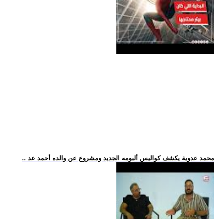
.. محمد عدوية يكشف كواليس ألبومه الجديد ومشروع عن والده أحمد عد