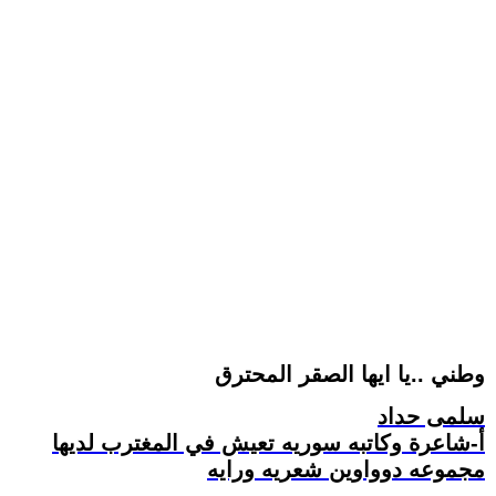
وطني ..يا ايها الصقر المحترق
سلمى حداد
أ-شاعرة وكاتبه سوريه تعيش في المغترب لديها
مجموعه دوواوين شعريه ورايه