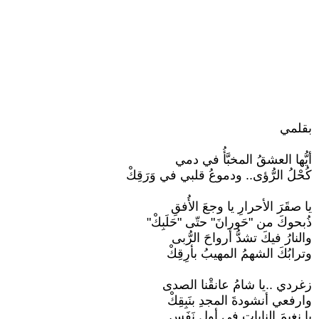
بقلمي
أيُّها العشقُ المخبَّأُ في دمي
كُحْلُ الرُّؤى.. ودموعُ قلبي في وَرَقِكْ
يا صقَرَ الأحرارِ يا وجعَ الأُفقِ
ذُبحوكَ من "حَورانَ" حتّى "حَلَبِكْ"
والنارُ فيكَ تشدُّ أرواحَ الرُّبى
وترابُكَ الشهمُ المهيبُ بأرِقِكْ
زغردي ..يا شامُ عانقْنا الصدى
وارفعي أنشودةَ المجدِ بنَبِقِكْ
يا نغيمَ الناياتِ في أولِ نَفَسٍ