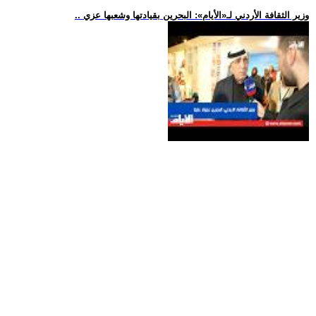
.. وزير الثقافة الأردني لـ«الأيام»: البحرين بقيادتها وشعبها عزي