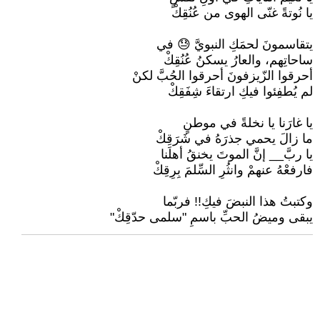
يا نُوتةً غنّى الهوى من عُنُقِكْ
يتقاسمونَ لحمَكِ النبويَّ 😓 في
ساحاتِهم، والعارُ يسكنُ عُنُقِكْ
أحرقوا الزّيزفونَ أحرقوا الحُبَّ لكنْ
لم يُطفِئوا فيكِ ارتقاءَ شِفَقِكْ
يا غارَنا يا نخلةً في موطنٍ
ما زالَ يحمي جذرَهُ في شَرَقِكْ
يا ربَّ__ إنَّ الموتَ يخنقُ أهلَنا
فارفعْهُ عنهمْ وانثُرِ السِّلمَ بِرِقِكْ
وكتبتُ هذا النبضَ فيكِ!! فربّما
يبقى وميضُ الحبِّ باسمِ "سلمى حدّقِكْ"