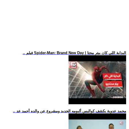
.. فيلم Spider-Man: Brand New Day | البداية اللي كان بيتر محتا
.. محمد عدوية يكشف كواليس ألبومه الجديد ومشروع عن والده أحمد عد