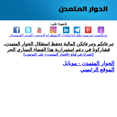
تابعونا على:
بودكاست
بنترست
تيلكرام
لينكدإن
الانستغرام
اليوتيوب
التويتر
الفيسبوك
تبرعاتكم وتبرعاتكن المالية تحفظ استقلال الحوار المتمدن،
فشاركونا في دعم استمرارية هذا الفضاء اليساري الحر
[اشترك في قناة ‫«الحوار المتمدن» على اليوتيوب]
الحوار المتمدن - موبايل
الموقع الرئيسي