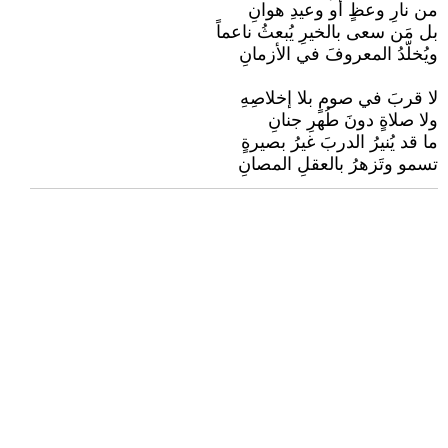
من نارِ وعظٍ أو وعيدِ هوانِ
بل مَن سعى بالخيرِ يُبعثُ ناعماً
ويُخلّدُ المعروفَ في الأزمانِ
لا قربَ في صومٍ بلا إخلاصِهِ
ولا صلاةٍ دونَ طُهرِ جنانِ
ما قد يُنيرُ الدربَ غيرُ بصيرةٍ
تسمو وتَزهرُ بالعقلِ المصانِ