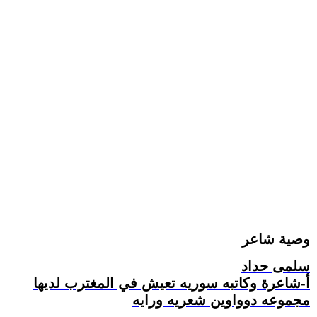
وصية شاعر
سلمى حداد
أ-شاعرة وكاتبه سوريه تعيش في المغترب لديها
مجموعه دوواوين شعريه ورايه