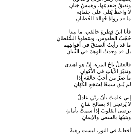
ونقيقُ ضفدعِها، وهمسُ جَنانِ
لا واعظٌ يُتلى على جثمانِه
ما قد رواهُ جُهالةَ الخُطبانِ
فأنا ابنُ فِطرةِ خالقي، ما بيننا
حُجُبُ الطُّقوسِ، وسَطوةُ السُّلطانِ
ما قد رأيتُ الصدقَ في أفواهِهم
بل قد وجدتُ الوهمَ في التَّبيانِ
فالعقلُ تاجُ المرءِ، إنْ هو اهتدى
وتدبّرَ الآياتِ في الأكوانِ
ما ضرّ من أحبَّ خالقَه إذا
لم يُلقِ سمعًا لِسَجَعِ الكُهّانِ
إني علمتُ بأنّ ربّيَ عادلٌ
لا يُرتجى إلا بصالحِ شانِ
يرضى القلوبَ إذا سمتْ بأمانةٍ
ويثيبُها بالسعيِ والإيمانِ
أفعالهُ في النورِ، ليست رهبةً