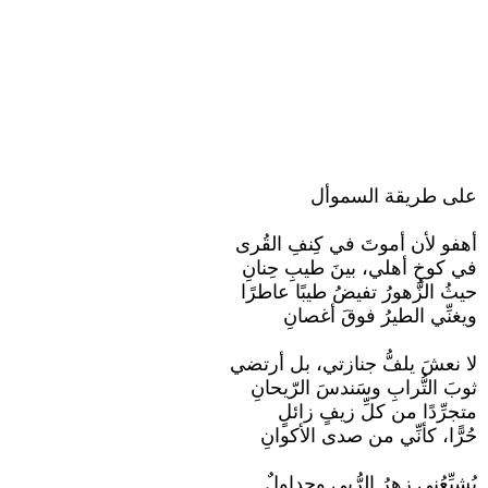
على طريقة السموأل
أهفو لأن أموتَ في كِنفِ القُرى
في كوخِ أهلي، بينَ طيبِ حِنانِ
حيثُ الزُّهورُ تفيضُ طيبًا عاطرًا
ويغنِّي الطيرُ فوقَ أغصانِ
لا نعشَ يلفُّ جنازتي، بل أرتضي
ثوبَ التُّرابِ وسَندسَ الرّيحانِ
متجرِّدًا من كلِّ زيفٍ زائلٍ
حُرًّا، كأنِّي من صدى الأكوانِ
يُشيِّعُني زهرُ الرُّبى وجداولٌ