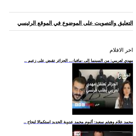
التعليق والتصويت على الموضوع في الموقع الرئيسي
اخر الافلام
.. مهدي لعريبي: من السينما إلى -مافيا-... الجزائر تقبض على زعيم
.. محمد علام وهيثم سعيد: ألبوم محمد عدوية الجديد استكمالا لنجاح