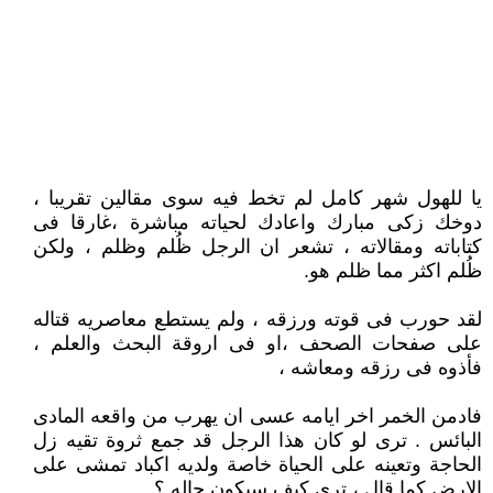
يا للهول شهر كامل لم تخط فيه سوى مقالين تقريبا ،
دوخك زكى مبارك واعادك لحياته مباشرة ،غارقا فى
كتاباته ومقالاته ، تشعر ان الرجل ظُلم وظلم ، ولكن
ظُلم اكثر مما ظلم هو.
لقد حورب فى قوته ورزقه ، ولم يستطع معاصريه قتاله
على صفحات الصحف ،او فى اروقة البحث والعلم ،
فأذوه فى رزقه ومعاشه ،
فادمن الخمر اخر ايامه عسى ان يهرب من واقعه المادى
البائس . ترى لو كان هذا الرجل قد جمع ثروة تقيه زل
الحاجة وتعينه على الحياة خاصة ولديه اكباد تمشى على
الارض كما قال ، ترى كيف سيكون حاله ؟