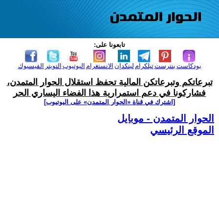
تابعونا على:
بودكاست
بنترست
تيلكرام
لينكدإن
الانستغرام
اليوتيوب
التويتر
الفيسبوك
تبرعاتكم وتبرعاتكن المالية تحفظ استقلال الحوار المتمدن،
فشاركونا في دعم استمرارية هذا الفضاء اليساري الحر
[اشترك في قناة ‫«الحوار المتمدن» على اليوتيوب]
الحوار المتمدن - موبايل
الموقع الرئيسي