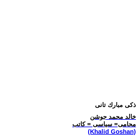
ذكى مبارك تانى
خالد محمد جوشن
محامى= سياسى = كاتب
(Khalid Goshan)