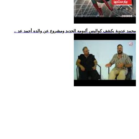
.. محمد عدوية يكشف كواليس ألبومه الجديد ومشروع عن والده أحمد عد