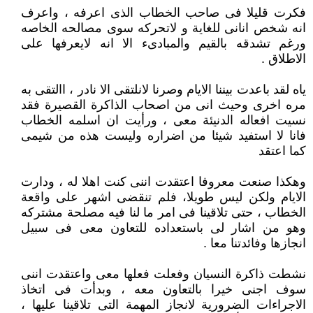
فكرت قليلا فى صاحب الخطاب الذى اعرفه ، واعرف
انه شخص انانى للغاية و لاتحركه سوى مصالحه الخاصه
ورغم تشدقه بالقيم والمبادىء الا انه لايعرفها على
الاطلاق .
ياه لقد باعدت بيننا الايام وصرنا لانلتقى الا نادر ، االتقى به
مره اخرى وحيث انى من اصحاب الذاكرة القصيرة فقد
نسيت افعاله الدنيئة معى ، ورأيت ان اسلمه الخطاب
فانا لا استفيد شيئا من اضراره وليست هذه من شيمى
كما اعتقد
وهكذا صنعت معروفا اعتقدت اننى كنت اهلا له ، ودارت
الايام ولكن ليس طويلا، فلم تنقضى اشهر على واقعة
الخطاب ، حتى تلاقينا فى امر ما لنا فيه مصلحة مشتركه
وهو من اشار لى باستعداده للتعاون معى فى سبيل
انجازها وفائدتنا معا .
نشطت ذاكرة النسيان وفعلت فعلها معى واعتقدت اننى
سوف اجنى خيرا بالتعاون معه ، وبدأت فى اتخاذ
الاجراءات الضرورية لانجاز المهمة التى تلاقينا عليها ،