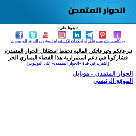
تابعونا على:
بودكاست
بنترست
تيلكرام
لينكدإن
الانستغرام
اليوتيوب
التويتر
الفيسبوك
تبرعاتكم وتبرعاتكن المالية تحفظ استقلال الحوار المتمدن،
فشاركونا في دعم استمرارية هذا الفضاء اليساري الحر
[اشترك في قناة ‫«الحوار المتمدن» على اليوتيوب]
الحوار المتمدن - موبايل
الموقع الرئيسي