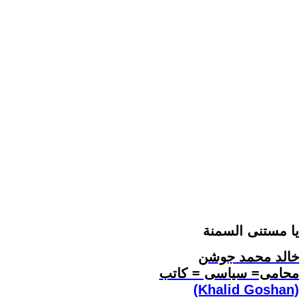
يا مستنى السمنة
خالد محمد جوشن
محامى= سياسى = كاتب
(Khalid Goshan)