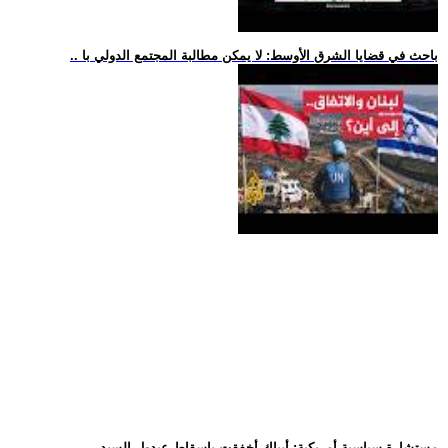
.. باحث في قضايا الشرق الأوسط: لا يمكن مطالبة المجتمع الدولي با
.. مستشارة سياسية أمريكية: أيباك أخفقت بإسقاط عبدول السيد