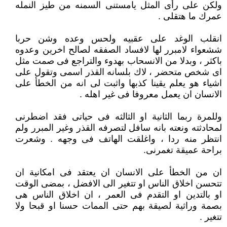
ولكن على رأى المثل يامستنى السمنه من طيز النمله
عمرك ما هتقلى .
انقلب الوغد على عقبيه ولحس وعده وشن حربا
ششعواء لامبرر لها لافساد الصفقه لصالح اخرين وعدوه
باكثر ، وبدلا من الانسحاب بهدوء والتراجع فى صمت مثل
اى شخص متحضر ، لاك بلسانه القذر اسمى وتقول على
اشياء هو يعلم يقينا كذبها واثبت لى انه من الخطأ على
الانسان ان يعمل معروفا فى غير اهله .
وللمرة ربما الثانية او الثالثه فى حياتى فقد اضطرنى
لمحادثته ونعته بانه سافل لتصرفه القذر وغير المبرر ولم
انتظر منه ردا ، واغلقت الهاتف فى وجهه . وشعرت
براحة عميقة تغمرنى.
ان من الخطأ على الانسان ان يعتقد فى امكانية ان
تتحسن اخلاق الناس او تتغير الى الافضل ، بمضى الوقت
او بالتدين او التقدم فى العمر ، ان اخلاق الناس هى
بصمة وراثية لصيقة بهم حتى الممات حسنا او قبحا ولا
تتغير .