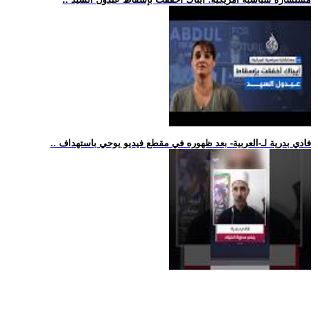
.. فادي بدرية لـ-العربية- بعد ظهوره في مقطع فيديو يوحي باستهداف