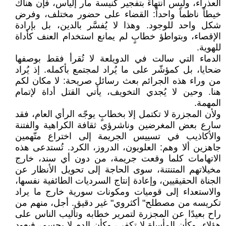
العذراء، وليس انتهاءً بتفجير كنيسة مار إلياس، فإن هناك
خيطاً ناظماً واحداً: القضاء على حضور مختلف، وفرض
شكل واحد للوجود. وهذا لا يُفسَّر بالدين، بل بإرادة
الإقصاء، وبتواطؤ خطابٍ لم يمانع استخدام العنف كأداة
للهوية.
الدماء التي سالت في الدويلعة لا تُقرأ فقط بوصفها
ضحايا، بل كمؤشّر على ما يُراد لمجتمع بأكمله. إذ يُراد
من وراء هذه الجرائم بعث رسائل صريحة: لا مكان لكم
هنا. وحين لا يُجدي التخويف، يأتي القتل أداة لإتمام
المهمة.
ولأن المجزرة لا تكتمل إلا بخطابٍ يوجّه الرأي العام، فقد
سارع بعض المغرضين وناشرؤي ثقافة الكراهية والفتنة
والأكاذيب في تسييس الجريمة إلى اختراع متّهمين
جاهزين ألا وهم: العلويون، الدروز، الكرد. تُستدعى هذه
الاتهامات كلما وقعت جريمة، من دون أي سند، خارج
مخيلاتهم المتنتنة، سوى الحاجة إلى تحويل الأنظار عن
الجناة الحقيقيين، وإعادة إنتاج السرديات الطائفية نفسها،
والاستعداء إلى قوميات ومكونات سورية خارج ما يراد
تكريسه من مصطلح" أكثروي" غير دقيق. أجل، منهم من
راح بعيدًا عن المجزرة لتمرير خطابه وتأليب الناس على
هؤلاء، وكأن المأساة لا تكفي، وكأن الدم لا يحسم، فيعود