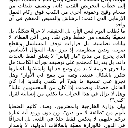
إلى خطاب التحريض القديم ذاته، ويضيف طبقات من
سخام وقيح وعفونة أخرى من الكذب فوق ركام العمل
الإرهابي الذي اعتمد: الرشاش والقميص المفخخ في آن
واحد.
ما يُطلب اليوم ليس الثأر، بل الحقيقة. لا عزاءً شكليًّا، بل
تحقيقًا يكشف من خطّط ومَن نفّذ، ومن أمّن الغطاء. لا
بيانات تضامنية، بل قرارات توقف المسلسل وتقطع
تمويله وتدين منظومته. إذ يبرز -هنا- السؤال الأساسي
الذي يخرج من مذبح "مار إلياس" لا يتعلق فقط بالحدث
ذاته، بل بقدرتنا كمجتمع على توصيفه بجرأته الكاملة: هل
ما جرى جريمة لا بد من وضع حد لها ولمثيلاتها باعتبارها
تتكرر بأشكال عديدة، وثمة من ينفخ في الأوار؟ وهل
نجرؤ على تسمية ما يتم؟ أم نكتفي بالتنديد إذا كان
الفاعل خصمًا، ونصمت إذا كان من المحسوبين علينا؟
وهل لا يزال في هذا الخراب ما يكفي من إنسانية لقول
"كفى"؟
بيان وزارة الخارجية والمغتربين، وصف كاتبه الضحايا
بأنهم من "طائفة لا من دين"، من دون ورود أية عبارة
ترحّم عليهم، لا يعكس فقط خللًا في اللغة، بل انحرافًا
في الدور. فالوزارة معنيّة بالعلاقات الدولية، لا بإصدار