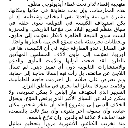
منهجية إقصاء تُدار تحت غطاء أيديولوجي مغلَق.
هذه الممارسات، وإن بدت متفاوتة في حدّتها ومكانها،
تشترك في بنية واحدة: نفي المختلف وشيطنته. إذ لم
يكن استهداف الكنيسة في الدويلعة سوى حلقة في
سياق منظّم لتفريغ البلاد من تنوّعها التاريخي. والمجزرة
ليست سوى النتيجة الظاهرة لأفكار تحوّلت إلى فتاوى،
ولخطابات تحريضيّة باتت تسوّغ الجريمة باعتبارها واجبًا.
في المقابل، تبدو المفارقة جلية في أن الكنيسة، هنا في
أوروبا، تحوّلت إلى مأوى لآلاف المسلمين المهدَّدين
بالطرد. لقد فتحت أبوابها وقدّمت المأوى والدعم
والاستشارات القانونية دون أي تمييز ديني. لم تسأل
اللاجئ عن طائفته، بل رأت فيه إنسانًا بحاجة إلى حماية.
ولم تعترض على صلاته، بل احترمت حاجته للطمأنينة،
وقدّمت نموذجًا مغايرًا لما يجري في مناطق النزاع.
التفجير الذي استهدف مار إلياس لا يمكن تسويغه، ولا
يمكن عزله عن السياق الأكبر الذي يرفض التنوّع، ويحوّل
الخلاف الديني إلى مشروع إلغاء. أن يفجّر شخص مكان
عبادة، وأن يسوغه آخر بفتوى، وأن يمرّ ثالث بالصمت،
فهذا تحالف لا علاقة له بالدين، وإن تذرّع باسمه.
منذ تخريب الكنائس الأشورية مروراً بتحطيم تماثيل