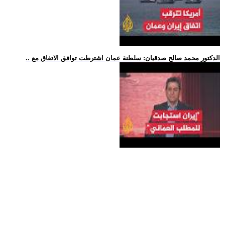
.. الدكتور محمد صالح صدقيان: سلطنة عمان اشترطت توافق الاتفاق مع