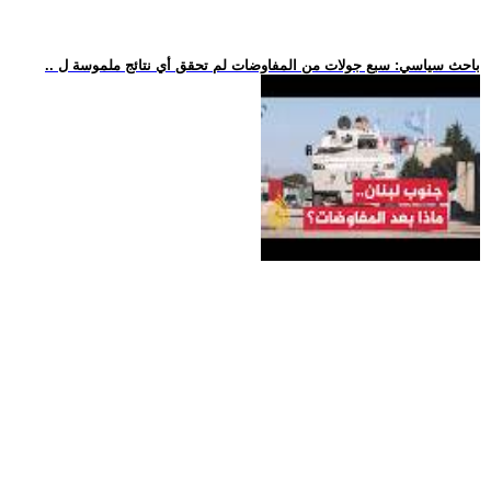
.. باحث سياسي: سبع جولات من المفاوضات لم تحقق أي نتائج ملموسة ل