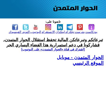
تابعونا على:
بودكاست
بنترست
تيلكرام
لينكدإن
الانستغرام
اليوتيوب
التويتر
الفيسبوك
تبرعاتكم وتبرعاتكن المالية تحفظ استقلال الحوار المتمدن،
فشاركونا في دعم استمرارية هذا الفضاء اليساري الحر
[اشترك في قناة ‫«الحوار المتمدن» على اليوتيوب]
الحوار المتمدن - موبايل
الموقع الرئيسي