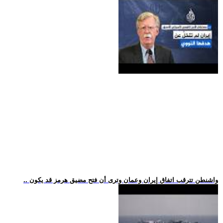
.. واشنطن تترقب اتفاق إيران وعمان وترى أن فتح مضيق هرمز قد يكون