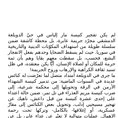
لم يكن تفجير كنيسة مار إلياس في حيّ الدويلعة
الدمشقي مجرّد جريمة عابرة، بل محطة كاشفة ضمن
سلسلة طويلة من استهداف المكوّنات الدينية والتاريخية
في سوريا. حيث لم يسقط الضحايا وحدهم بفعل الانفجار
البشع، فحسب، بل سقطت معهم بقايا وهم بأن ثمة
حرمة للمكان أو لصلاة الإنسان، أيًّا يكن معتقده، في ظل
تسيد ثقافة الكراهية والإرهاب وروح الجريمة!
ما جرى في الدويلعة امتداد متصل لما تعرّضت له كنائس
عديدة في السنوات الماضية: من تدمير كنيسة الشهداء
الأرمن في الرقة وتحويلها إلى محكمة شرعية، إلى
ضرب كنيسة مريم العذراء في تل تمر، ضمن حالة اعتداء
على إحدى عشرة كنيسة من قبل داعش، ناهيك عن
تهجير مسيحيي إدلب، وتحويل بعض الكنائس إلى مقارّ
عسكرية، أو إغلاقها- بالكامل- وتركها تحت رحمة
الإهمال. عمليات متوالية لا تعبّر عن عداء عابر، بل عن