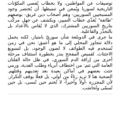
توصيفات عن المواطنين، ولا بخطاب يُقصي المكوّنات
التاريخية لسوريا ويُمعن في تنميطها. أن يُختصر وجود
المسيحيين السوريين- وهم أصحاب دين عريق- بوصفهم
"طائفة" يُغذّي خطاب التمييز، ويكشف عن جهل مركّب
بتاريخ السوريين المشترك، الذي لا يُقاس بالأعداد بل
بالتجذّر والفاعلية.
ما جرى في الدويلعة شأن سوريّ بامتياز، لكنه يحمل
دلالة تتجاوز المحلي إلى ما هو أعمق: نحن في زمن
تُستخدم فيه الطوائف لا لصون الوجود، بل لتسويغ
الاجتثاث. لقميص المفخخ ينذر بخطورة استئناف مرحلة
أخرى من إراقة الدم السوري، في ظل حالة الفلتان
العامة التي تتم: من اختطاف أبرياء وطلب الفدية، ورمي
جثث بعضهم في أماكن بعيدة بعد تعذيبهم وقتلهم.
الضحية هنا لا تريد رثاءً من أولي، بل فعلًا يوقف التكرار.
لأن المجزرة -أولاً وأخيراً- لا تُختم حين تُنسى، بل حين
تُسمّى وتُحاسَب.