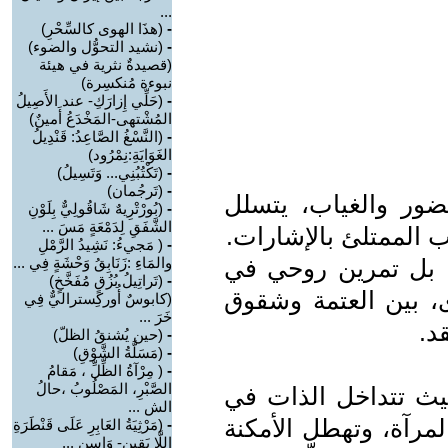
...
-
(هذَا الهوى كالسِّحْرِ)
-
(نشيد التحوُّل والضوء)
(قصيدةٌ نثرية في هيئة
نبوءة مُنكسِرة)
-
(حَلِّي إِزارَكِ- عند الأَصِيلُ
المُشْتهى-المَخْدَعُ أَمينٌ)
-
(النَّسْغُ الصَّاعِدُ: قَنْدِيلُ
الغَوَايَةِ:نِمْرُود)
-
(تَكْتُبُنِي... وَتَسِيلُ)
-
(تَرجُمان)
ور والغياب، يتسلل
-
(بُورْتْرِيهٌ شَاقُولِيٌّ بِلَوْنِ
الشَّفَقِ لِدَمْعَةٍ مَسَ ...
ب الممتلئ بالإشارات.
-
( مَجيءُ: نَشِيدُ الرَّمْلِ
 بل تمرين روحي في
والمَاءِ :زَنَابِقُ وَحْشَةٍ فِي ...
-
(تَراتِيلُ بُزُقٍ مُفَخَّخٍ)
، بين العتمة وشقوق
(كابوسٌ أُوركِستراليٌّ فِي
خَرَ ...
د.
-
(حين يُشنقُ الظلّ)
-
(مَسَلَّةُ الشَّوْقِ)
-
( مِرْآةُ الظِّلِّ ، مَقامُ
الصَّبْرِ، المَصْلُوبُ ،حالُ
يث تتداخل الذات في
الش ...
مرآة، وتهطل الأمكنة
-
(مَرْثِيَةُ العَابِرِ عَلَى قَنْطَرَةِ
اللَّا يَقِين- وَاسِن ...