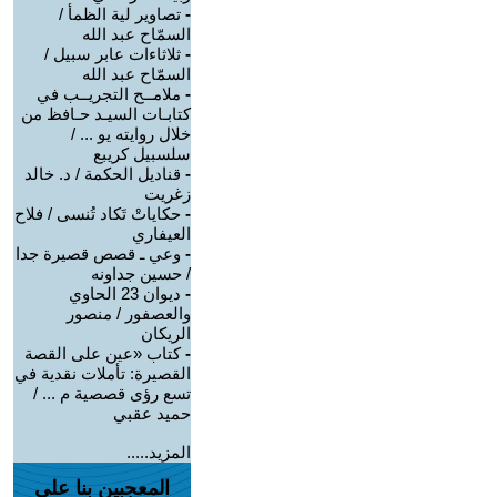
-
تصاوير لية الظمأ /
السمّاح عبد الله
-
ثلاثاءات عابر سبيل /
السمّاح عبد الله
-
ملامــح التجريــب في
كتابـات السيـد حـافظ من
خلال روايته يو ... /
سلسبيل كريبع
-
قناديل الحكمة / د. خالد
زغريت
-
حكاياتْ تَكاد تُنسى / فلاح
العيفاري
-
وعي ـ قصص قصيرة جدا
/ حسين جداونه
-
ديوان 23 الحاوي
والعصفور / منصور
الريكان
-
كتاب «عين على القصة
القصيرة: تأملات نقدية في
تسع رؤى قصصية م ... /
حميد عقبي
المزيد.....
المعجبين بنا على