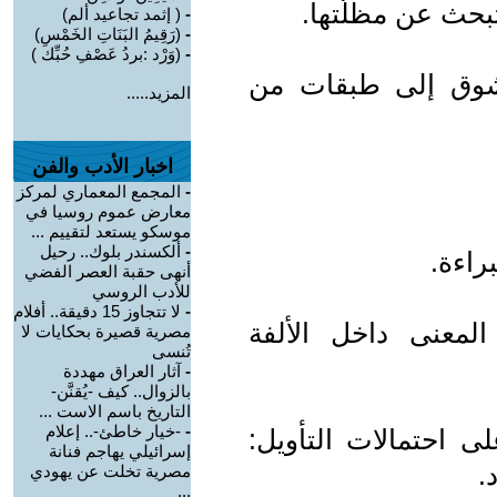
بحث عن مظلّتها.
-
( إثمد تجاعيد ألم)
-
(رَقِيمُ البَنَاتِ الخَمْسِ)
-
(وَرْد :بردُ عَصْفِ حُبِّك )
عشوق إلى طبقات من
المزيد.....
اخبار الأدب والفن
-
المجمع المعماري لمركز
معارض عموم روسيا في
موسكو يستعد لتقييم ...
-
ألكسندر بلوك.. رحيل
راءة.
أنهى حقبة العصر الفضي
للأدب الروسي
-
لا تتجاوز 15 دقيقة.. أفلام
لمعنى داخل الألفة
مصرية قصيرة بحكايات لا
تُنسى
-
آثار العراق مهددة
بالزوال.. كيف -يُقنَّن-
التاريخ باسم الاست ...
-
-خيار خاطئ-.. إعلام
ى احتمالات التأويل:
إسرائيلي يهاجم فنانة
.
مصرية تخلت عن يهودي
...