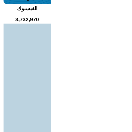
الفيسبوك
3,732,970