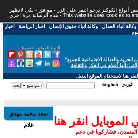
 أنواع الكوكيز نرجو النقر على الزر - موافق - لكي لاتظهر
This website uses cookies to ensure you ge
وكالة أنباء العمال
-
وكالة أنباء حقوق الإنسان
-
اخبار الرياضة
-
اخبار
لوم
التبرع للموقع - ادعمونا
حرية والعدالة الاجتماعية للجميع
"
تى نالها أعلام في الفكر والثقافة
قر هنا لاستخدام الموقع البديل
كوردي
English
سعد محمد مهدي
لموبايل انقر هنا
غلام
 المتمدن، فشاركونا في دعم