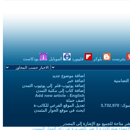
بنترست
بلوكر
فليبورد
الموبايل
بودكاست
اضافة موضوع جديد
التضامنية
اضافة خبر
إضافة يوتيوب-فلم إلى يوتيوب التمدن
إضافة كتاب إلى مكتبة التمدن
Add new article - English
أضف حملة
3,732,97
تعديل الموقع الفرعي للكاتب-ة
ابحث في موقع الحوار المتمدن
شر متاحة للجميع مع الإشارة إلى المصدر
ضاء هيئة الادارة لا تعبر بالضرورة عن رأي الحوار المتمدن