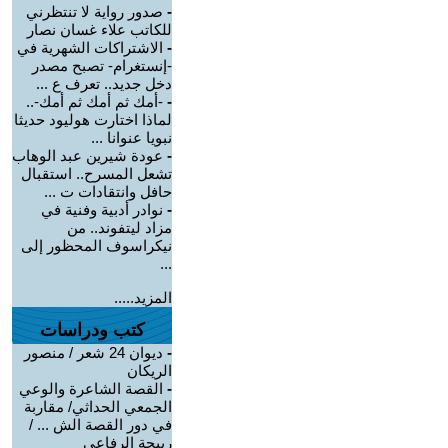
-
صدور رواية لا تنتظرني
للكاتب علاء غسان نصار
-
الاشتراكات الشهرية في
-إنستغرام- تصبح مصدر
دخل جديد.. تعرف ع ...
-
-أمك ثم أمك ثم أمك-..
لماذا اختارت هوليود حديثا
نبويا عنوانا ...
-
عودة شيرين عبد الوهاب
تشعل المسرح.. استقبال
حافل وانتقادات ت ...
-
نوادر أدبية وفنية في
مزاد ليتفوند.. من
نيكراسوف المحظور إلى
...
المزيد.....
كتب ودراسات
-
ديوان 24 شعر / منصور
الريكان
-
القصة الشاعرة والوعي
الجمعي الحداثي/ مقاربة
في دور القصة الش ... /
ربيحة الرفاعي