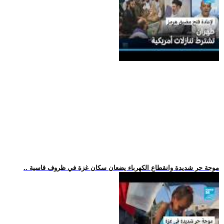
.. موجة حر شديدة وانقطاع الكهرباء يضعان سكان غزة في ظروف قاسية