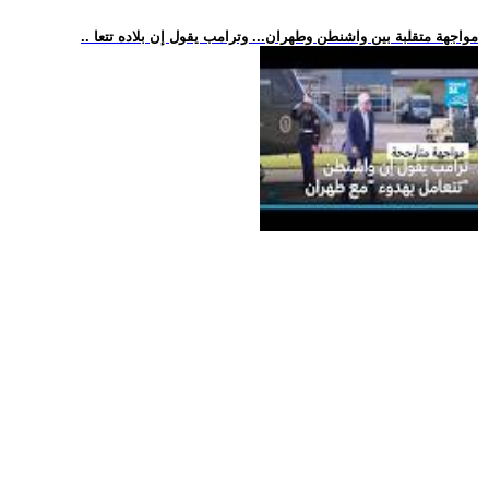
.. مواجهة متقلبة بين واشنطن وطهران... وترامب يقول إن بلاده تتعا