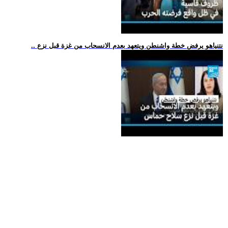
.. نتنياهو يرفض خطة واشنطن ويتعهد بعدم الانسحاب من غزة قبل نزع