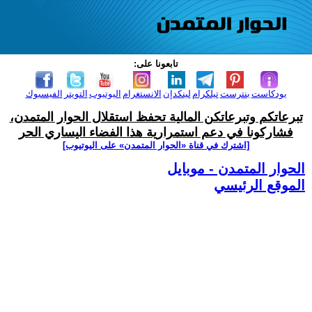
تابعونا على:
بودكاست
بنترست
تيلكرام
لينكدإن
الانستغرام
اليوتيوب
التويتر
الفيسبوك
تبرعاتكم وتبرعاتكن المالية تحفظ استقلال الحوار المتمدن،
فشاركونا في دعم استمرارية هذا الفضاء اليساري الحر
[اشترك في قناة ‫«الحوار المتمدن» على اليوتيوب]
الحوار المتمدن - موبايل
الموقع الرئيسي