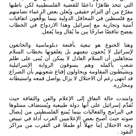
التي تتخذ ظاهرًا داعمًا للقضية الفلسطينية لكن باطنها
مفرّغ من أي التزام حقيقي ويُعلن بعض الزعماء تضامنهم
مع فلسطين في المحافل الدولية بينما يوقّعون اتفاقيات
أمنية وتجارية مع إسرائيل وهذا الازدواج في الخطاب
يفضح تناقضًا صارخًا بين ما يُقال وما يُفعل.
وهنا الخنوع هو تبعية بأقنعة دبلوماسية والخانعون
لإسرائيل لا يُخفون تبعيتهم بل يغلفونها بخطاب السلام
متجاهلين أن السلام العادل لا يمكن أن يُبنى على ظلم
شعبٍ بأكمله وهم يسوقون الرواية الإسرائيلية
ويشيطنون المقاومة ويحاولون إقناع شعوبهم بأن الصراع
قد انتهى رغم أن الاحتلال لا يزال يواصل قمعه واستيطانه
ومجازره.
وامتدت حالة النفاق إلى الإعلام والفن والثقافة حيث
تُقدَّم إسرائيل على أنها دولة طبيعية ويُستضاف ممثلوها
في البرامج والفعاليات بينما يُمنع الفلسطيني من إيصال
صوته حيث أصبح بعض الإعلاميين العرب أداة في تبييض
وجه الاحتلال إما جهلاً أو طمعًا في التقرب من مراكز
النفوذ .