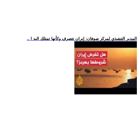
.. المدير التنفيذي لمركز صوفان: إيران تتصرف وكأنها تمتلك اليد ا