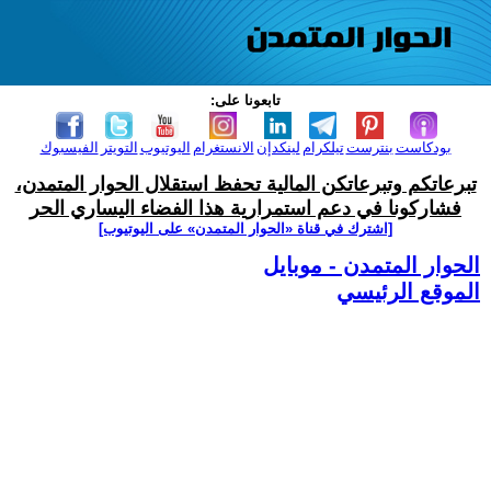
تابعونا على:
بودكاست
بنترست
تيلكرام
لينكدإن
الانستغرام
اليوتيوب
التويتر
الفيسبوك
تبرعاتكم وتبرعاتكن المالية تحفظ استقلال الحوار المتمدن،
فشاركونا في دعم استمرارية هذا الفضاء اليساري الحر
[اشترك في قناة ‫«الحوار المتمدن» على اليوتيوب]
الحوار المتمدن - موبايل
الموقع الرئيسي