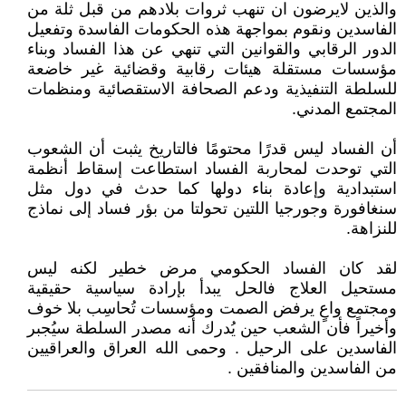
والذين لايرضون ان تنهب ثروات بلادهم من قبل ثلة من
الفاسدين ونقوم بمواجهة هذه الحكومات الفاسدة وتفعيل
الدور الرقابي والقوانين التي تنهي عن هذا الفساد وبناء
مؤسسات مستقلة هيئات رقابية وقضائية غير خاضعة
للسلطة التنفيذية ودعم الصحافة الاستقصائية ومنظمات
المجتمع المدني.
أن الفساد ليس قدرًا محتومًا فالتاريخ يثبت أن الشعوب
التي توحدت لمحاربة الفساد استطاعت إسقاط أنظمة
استبدادية وإعادة بناء دولها كما حدث في دول مثل
سنغافورة وجورجيا اللتين تحولتا من بؤر فساد إلى نماذج
للنزاهة.
لقد كان الفساد الحكومي مرض خطير لكنه ليس
مستحيل العلاج فالحل يبدأ بإرادة سياسية حقيقية
ومجتمع واعٍ يرفض الصمت ومؤسسات تُحاسِب بلا خوف
وأخيراً فأن الشعب حين يُدرك أنه مصدر السلطة سيُجبر
الفاسدين على الرحيل . وحمى الله العراق والعراقيين
من الفاسدين والمنافقين .