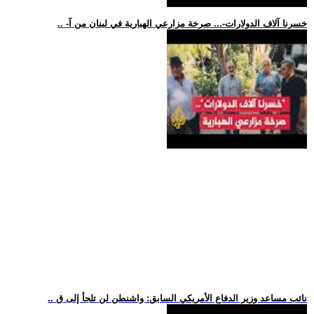
.. -خسرنا آلاف الدولارات-... صرخة مزارعي الهبارية في لبنان من آ
.. نائب مساعد وزير الدفاع الأمريكي السابق: واشنطن لن تلجأ إلى ق