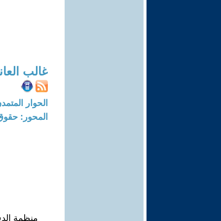
غالب العان
الحوار المتمدن-العدد: 8369 - 25
المحور: حقوق
منظمة الدف