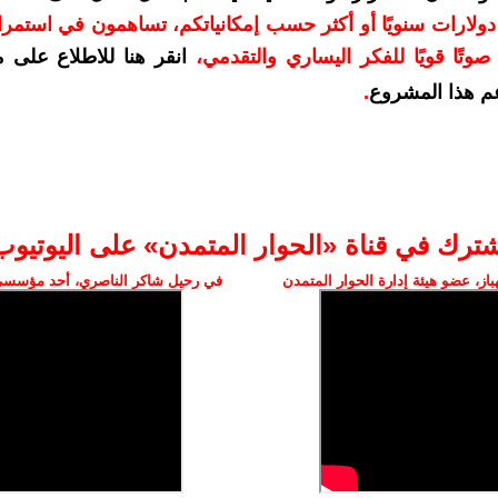
دعمكم بمبلغ 10 دولارات سنويًا أو أكثر حسب إمكانياتكم، تساهمون في استم
وتًا قويًا للفكر اليساري والتقدمي
،
انقر هنا للاطلاع على 
م هذا المشروع
.
شترك في قناة «الحوار المتمدن» على اليوتيوب
ز، عضو هيئة إدارة الحوار المتمدن
في رحيل شاكر الناصري، أحد مؤسسي 