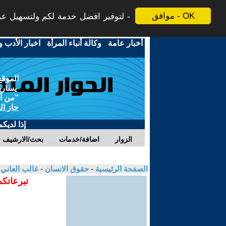
موافق - OK
لتوفير افضل خدمة لكم ولتسهيل عملي
أخبار عامة
-
وكالة أنباء المرأة
-
اخبار الأدب و
الموقع
يسارية
"من أج
حاز ال
إذا لديك
الزوار
اضافة/خدمات
بحث/الارشيف
الصفحة الرئيسية
-
حقوق الانسان
-
غالب العاني
تبرعاتكم