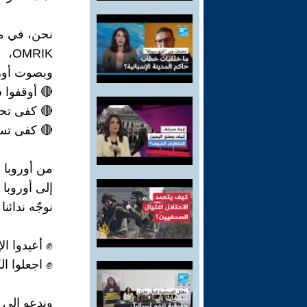
نحن، في م
OMRIK،
وبصوت أوربت
🔴 أوقفوا 
🔴 كفى تحو
🔴 كفى تسلي
من أوروبا 
إلى أوروبا 
نوجّه ندائن
✊ أعيدوا ال
✊ اجعلوا الك
وندعو إلى ا