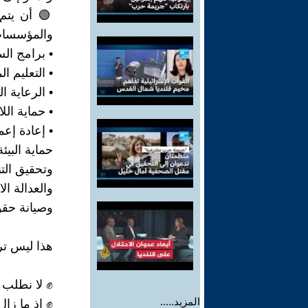
والمؤسسات 
• برامج الس
• التعليم ا
• الرعاية ا
• حماية الل
• إعادة إعم
حماية البيئة
وتحقيق الت
والعدالة ال
وصيانة حقو
هذا ليس ترف
✊ لا نطلب ش
المزيد.....
✊ اذ ما زال