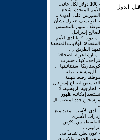
-
100 دولار لكل عائد..
من قبل الدول
الأمم المتحدة تشجع
السوريين على العودة ...
-
اليونيسف تتحرك بشأن
موظف متهم بالتجسس
لصالح إسرائيل
-
مندوب كوبا لدى الأمم
المتحدة: الولايات المتحدة
تمهد الطريق ل ...
-
منارة لحرية الصحافة
تتراجع.. كيف خسرت
كوستاريكا استثنائيتها ...
-
-اليونيسف- توقف
موظفا رفيعا بتهمة
التجسس لصالح إسرائيل
-
الخارجية الروسية: لا
نستبعد إمكانية ظهور
مرشحين جدد لمنصب ال
...
-
نادي الأسير: تمديد منع
زيارات الأسرى
الفلسطينيين يكرّس
عزلهم ...
-
عون يعلن تقدماً في
ملفي الحدود والأسرى