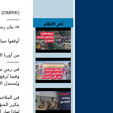
(OMRIK)
⸻
اخر الافلام
📣 بيان ر
أوقفوا سيا
من أوربا ال
⸻
في زمنٍ يتك
وفيما تُرف
ويُستبدل ال
في الملاجئ
يتكرر السؤا
لماذا صار ا