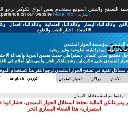
ة التصفح والنشر، الموقع يستخدم بعض أنواع الكوكيز نرجو النق
More info - المزيد
experience on our website
الفن
-
وكالة أنباء اليسار
-
وكالة أنباء العلمانية
-
وكالة أنباء العمال
-
وكا
الاقتصاد
-
اخبار الطب والعلوم
 الرئيسي لمؤسسة الحوار المتمدن
، علمانية، ديمقراطية، تطوعية وغير ربحية
ل مجتمع مدني علماني ديمقراطي حديث يضمن الحرية والعدالة الاجتم
حوار المتمدن على جائزة ابن رشد للفكر الحر والتى نالها أعلام في الفك
م مشاكل تقنية في تصفح الحوار المتمدن نرجو النقر هنا لاستخدام الموقع
كوردي
English
الاخبار
مراكز
الحوار المتمدن
- اوقفوا سياسة معاداة الانسان
 وتبرعاتكن المالية تحفظ استقلال الحوار المتمدن، فشاركونا 
استمرارية هذا الفضاء اليساري الحر