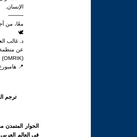
الإنسان.
⸻
معًا، من أج
🕊
د. غالب الع
عن منظمة ا
(OMRIK)
📍 هامبورغ، 9 / حزيران /5
ترجم ال
الحوار المتمدن م
في العالم العربي