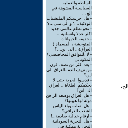
للسلطة والعملية
السياسية المشوهة في
الع ...
-
هل اخرستكم المليشيات
الولائية…؟ و الى متى…؟
-
نحو نظام عالمي جديد
اكثر عدلا وانسانية…
-
حديقة الحيوانات
المتوحشة ، المسماة (
العراق)،.. الى اين…؟
-
لا..للتوافق المحاصصي /
المكوناتي
-
بعد اكثر من نصف قرن
من نزيف الدم..العراق الى
اين؟
-
قدسوا الحرية حتى لا
يحكمكم الطغاة…العراق
لح،
الى اين؟
-
هل العراق بوضعه الراهن
دولة لها هيبتها؟
-
هل اصاب وباء الياس
الشعب العراقي؟
-
ارقام خيالية صادمة...!
-
هل التجربة السودانية
التحررية ممكنة في