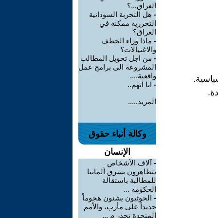
العراق...؟
-
هل التجربة السودانية
التحررية ممكنة في
العراق؟
-
ماذا وراء الخطف
والاغتيالات؟
-
من اجل تحويل المطالب
المشروعة الى برامج عمل
واقعية....
ياسية.
-
انا اتهم..
ة.
المزيد.....
وكالة أنباء حقوق
الإنسان
-
آلاف الأشخاص
يتظاهرون بشرق ألمانيا
للمطالبة باستقالة
الحكومة ...
-
الحوثيون يشنون هجوماً
جديداً على مأرب، والأمم
المتحدة تحذر م ...