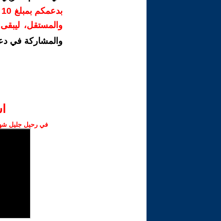
ب
والمستقل، ليبقى ص
والمشاركة في دع
ا‫
في رحيل جليل شهبا