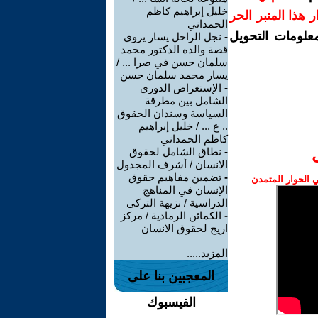
خليل إبراهيم كاظم
رار هذا المنبر الحر
الحمداني
معلومات التحويل
-
نجل الراحل يسار يروي
قصة والده الدكتور محمد
سلمان حسن في صرا ... /
يسار محمد سلمان حسن
-
الإستعراض الدوري
الشامل بين مطرقة
السياسة وسندان الحقوق
.. ع ... / خليل إبراهيم
كاظم الحمداني
-
نطاق الشامل لحقوق
الانسان / أشرف المجدول
-
تضمين مفاهيم حقوق
الحوار المتمدن
الإنسان في المناهج
الدراسية / نزيهة التركى
-
الكمائن الرمادية / مركز
اريج لحقوق الانسان
المزيد.....
المعجبين بنا على
الفيسبوك