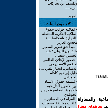
ويكشف عن تحركات
أمريك ...
المزيد.....
كتب ودراسات
-
اتفاقية جوانب حقوق
الملكية الفكرية المتصلة
بالتجارة وانعكاسا ... /
محسن العربي
-
مبدأ حق تقرير المصير
والقانون الدولي / عبد
الحسين شعبان
-
حضور الإعلان العالمي
لحقوق الانسان في
الدساتير.. انحياز للقي ... /
خليل إبراهيم كاظم
Transl
الحمداني
-
فلسفة حقوق الانسان
بين الأصول التاريخية
والأهمية المعاصرة / زهير
الخويلدي
-
المراة في الدساتير ..
اعية، والمساواة
ثقافات مختلفة وضعيات
م.
ساهم/ي معنا!
متنوعة لحالة انسا ... /