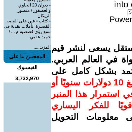
into
-
ديوان 23 الحاوي
والعصفور / منصور
الريكان
Power
-
كتاب «عين على القصة
القصيرة: تأملات نقدية في
تسع رؤى قصصية م ... /
حميد عقبي
ستقل يسعى لنشر قيم
المزيد.....
المعجبين بنا على
واة في العالم العربي.
الفيسبوك
عتمد بشكل كامل على
3,732,970
ساهم/ي معنا! بدعمكم بمبلغ 10 دولارات سنويًا أو
 استمرار هذا المنبر
ويًا للفكر اليساري
ى معلومات التحويل