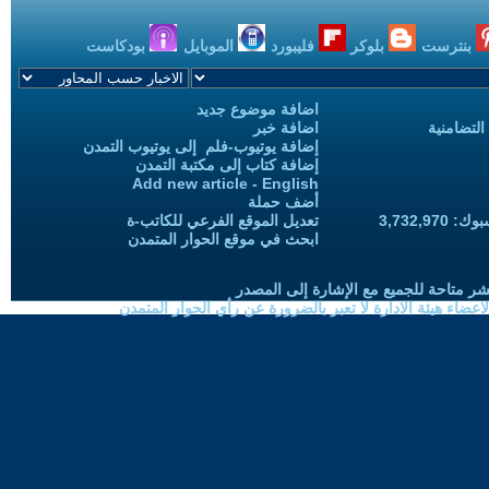
بنترست
بلوكر
فليبورد
الموبايل
بودكاست
اضافة موضوع جديد
التضامنية
اضافة خبر
إضافة يوتيوب-فلم إلى يوتيوب التمدن
إضافة كتاب إلى مكتبة التمدن
Add new article - English
أضف حملة
3,732,97
تعديل الموقع الفرعي للكاتب-ة
ابحث في موقع الحوار المتمدن
شر متاحة للجميع مع الإشارة إلى المصدر
ضاء هيئة الادارة لا تعبر بالضرورة عن رأي الحوار المتمدن