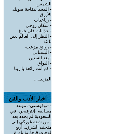
الشمس
-
المجد لتفاحة صوتك
الأزرق
-
رباعيات
-
سكان روحي
-
عذابات فان غوغ
-
النظر إلى العالم بعين
ثالثة
-
روائح مزعجة
-
البستاني
-
بعد الستين
-
البواق
-
كم أنت رائعة يا ريتا
المزيد.....
اخبار الأدب والفن
-
-نوفوستي-: موعد
مسابقة -إنترفيجن- في
السعودية لم يحدد بعد
-
من شقة غوركي إلى
متحف الشرق.. أربع
لوحات قاجارية نادرة