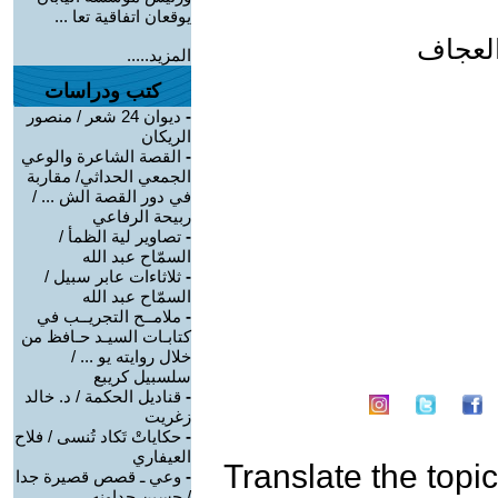
يوقعان اتفاقية تعا ...
العجاف
المزيد.....
كتب ودراسات
-
ديوان 24 شعر / منصور
الريكان
-
القصة الشاعرة والوعي
الجمعي الحداثي/ مقاربة
في دور القصة الش ... /
ربيحة الرفاعي
-
تصاوير لية الظمأ /
السمّاح عبد الله
-
ثلاثاءات عابر سبيل /
السمّاح عبد الله
-
ملامــح التجريــب في
كتابـات السيـد حـافظ من
خلال روايته يو ... /
سلسبيل كريبع
-
قناديل الحكمة / د. خالد
زغريت
-
حكاياتْ تَكاد تُنسى / فلاح
العيفاري
Translate the topic
-
وعي ـ قصص قصيرة جدا
/ حسين جداونه