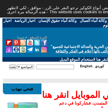
 أنواع الكوكيز نرجو النقر على الزر - موافق - لكي لاتظهر
This website uses cookies to ensure you ge
وكالة أنباء العمال
-
وكالة أنباء حقوق الإنسان
-
اخبار الرياضة
-
اخبار
لوم
التبرع للموقع - ادعمونا
حرية والعدالة الاجتماعية للجميع
"
تى نالها أعلام في الفكر والثقافة
قر هنا لاستخدام الموقع البديل
كوردي
English
فتحي مهذب
لموبايل انقر هنا
 المتمدن، فشاركونا في دعم