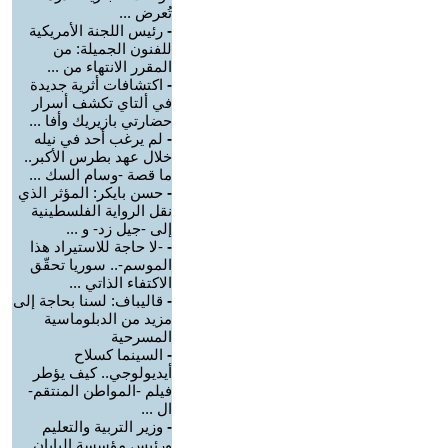
تُعرض ...
-
رئيس اللجنة الأمريكية
للفنون الجميلة: من
المقرر الانتهاء من ...
-
اكتشافات أثرية جديدة
في ألتاي تكشف أسرار
حضارتي بازيريك وأفا ...
-
لم يرغب أحد في نيله
خلال عهد بطرس الأكبر..
ما قصة -وسام السك ...
-
حسن بايكر: المؤثر الذي
نقل الرواية الفلسطينية
إلى -جيل زد- و ...
-
-لا حاجة للاستيراد هذا
الموسم-.. سوريا تحقّق
الاكتفاء الذاتي ...
-
قاليباف: لسنا بحاجة إلى
مزيد من الدبلوماسية
المسرحية
-
السينما كسلاح
أيديولوجي.. كيف يؤطر
فيلم -المواطن المنتقم-
ال ...
-
وزير التربية والتعليم
ورئيس مؤسسة اليابان