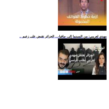
.. مهدي لعريبي: من السينما إلى -مافيا-... الجزائر تقبض على زعيم