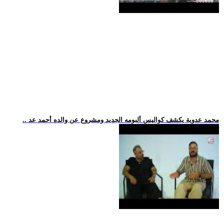
.. محمد عدوية يكشف كواليس ألبومه الجديد ومشروع عن والده أحمد عد