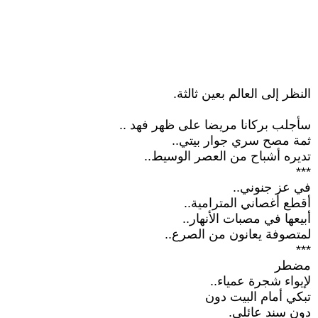
النظر إلى العالم بعين ثالثة.
سأجلب بركانا مريضا على ظهر فهد ..
ثمة مصح سري جوار بيتي..
تديره أشباح من العصر الوسيط..
***
في عز جنوني..
أقطع أغصاني المترامية..
أبيعها في مصبات الأنهار..
لمتصوفة يعانون من الصرع..
***
مضطر
لإيواء شجرة عمياء..
تبكي أمام البيت دون
دون سند عائلي.