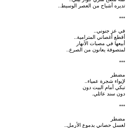
تديره أشباح من العصر الوسيط..
***
في عز جنوني..
أقطع أغصاني المترامية..
أبيعها في مصبات الأنهار
لمتصوفة يعانون من الصرع..
***
مضطر
لإيواء شجرة عمياء..
تبكي أمام البيت دون
دون سند عائلي.
***
مضطر
لغسل حصاني بدموع الأرمل..