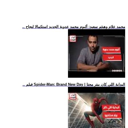
.. محمد علام وهيثم سعيد: ألبوم محمد عدوية الجديد استكمالا لنجاح
.. فيلم Spider-Man: Brand New Day | البداية اللي كان بيتر محتا