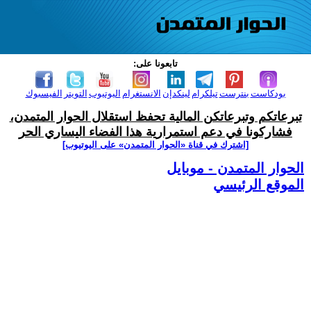
تابعونا على:
بودكاست
بنترست
تيلكرام
لينكدإن
الانستغرام
اليوتيوب
التويتر
الفيسبوك
تبرعاتكم وتبرعاتكن المالية تحفظ استقلال الحوار المتمدن،
فشاركونا في دعم استمرارية هذا الفضاء اليساري الحر
[اشترك في قناة ‫«الحوار المتمدن» على اليوتيوب]
الحوار المتمدن - موبايل
الموقع الرئيسي