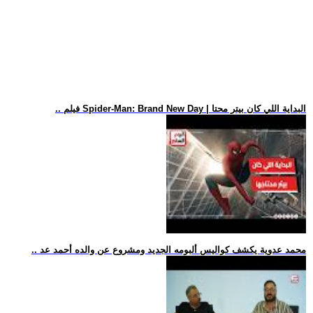
.. فيلم Spider-Man: Brand New Day | البداية اللي كان بيتر محتا
.. محمد عدوية يكشف كواليس ألبومه الجديد ومشروع عن والده أحمد عد