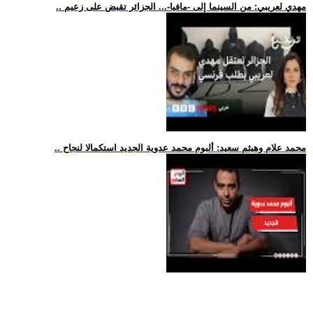
.. مهدي لعريبي: من السينما إلى -مافيا-... الجزائر تقبض على زعيم
.. محمد علام وهيثم سعيد: ألبوم محمد عدوية الجديد استكمالا لنجاح