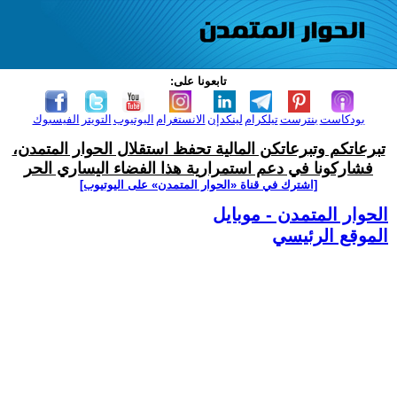
تابعونا على:
بودكاست
بنترست
تيلكرام
لينكدإن
الانستغرام
اليوتيوب
التويتر
الفيسبوك
تبرعاتكم وتبرعاتكن المالية تحفظ استقلال الحوار المتمدن،
فشاركونا في دعم استمرارية هذا الفضاء اليساري الحر
[اشترك في قناة ‫«الحوار المتمدن» على اليوتيوب]
الحوار المتمدن - موبايل
الموقع الرئيسي