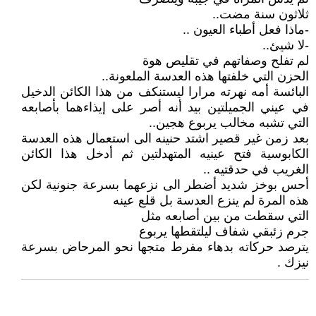
ثلاثون سنة مضت..
-ماذا فعل أطباء العيون ..
-لا شيئ..
لم تفلح وصفاتهم في تقليص هوة
الحزن التي خلفتها هذه العدسة الملعونة..
البائسة أمه نهرته مرارا ليستنكف من هذا الكائن الدخيل
في عيني الجميلتين بيد أنه أصر على إيذاءهما بأصابعه
التي تشبه مخالب يربوع هجين..
بعد زمن غير قصير اشتد حنينه الى استعمال هذه العدسة
الكابوسية فتح عينيه المتهدلتين ثم أدخل هذا الكائن
الغريب في حدقتيه ..
أحس بوخز شديد أضطر الى نزعهما بسرعة جنونية لكن
هذه المرة لم ينزع العدسة بل قلع عينه
التي سقطت من بين أصابعه مثل
جرم زئبقي شفاف ليلتقطها يربوع
يترصد حركاته بدهاء مفرط متجها نحو المرحاض بسرعة
نيزك .