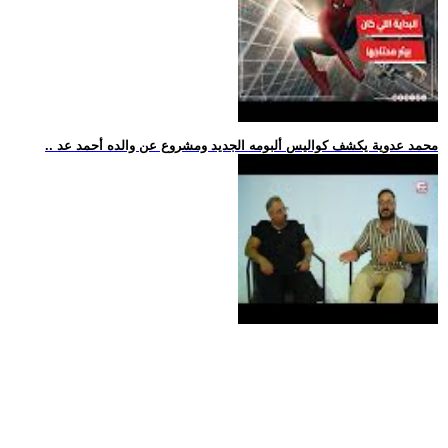
.. محمد عدوية يكشف كواليس ألبومه الجديد ومشروع عن والده أحمد عد