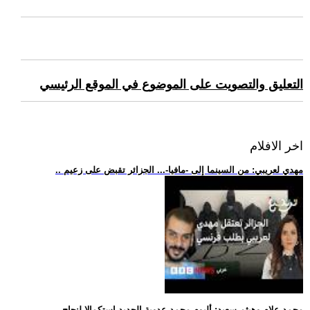
التعليق والتصويت على الموضوع في الموقع الرئيسي
اخر الافلام
.. مهدي لعريبي: من السينما إلى -مافيا-... الجزائر تقبض على زعيم
.. محمد علام وهيثم سعيد: ألبوم محمد عدوية الجديد استكمالا لنجاح