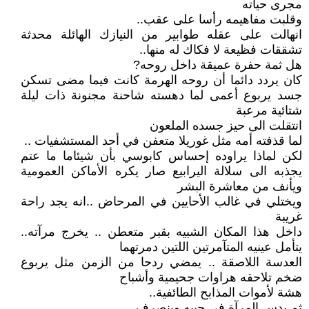
مجرى حياته
وقلبت مفاهيمه رأسا على عقب..
انهالت على عقله طوابير من النيازك الهائلة محدثة
تشققات فظيعة لا فكاك له منها..
هل ثمة حفرة عميقة داخل روحه?
كان يردد دائما أن روحه الهرمة كانت فيما مضى تسكن
جسد يربوع أعمى لما دهسته شاحنة مجنونة ذات ليلة
شتائية مرعبة
انتقلت الى حيز جسده الملعون
لما قذفته أمه مثل غوريلا متعفن في أحد المستشفيات ..
لكن لماذا يراوده إحساس كابوسي بأن شيئاما ما عتم
يجذبه الى سلالة اليرابيع صار يكره الأماكن العمومية
ويأنف من معاشرة البشر
ويختلي في غالب الأحايين في المرحاض ..انه يجد راحة
غريبة
داخل هذا المكان الشبيه بقبر متعطن .. يخرج مرآته..
يتأمل عينيه المتآمرتين اللتين دمرتهما
العدسة اللاصقة .. يمضي ردحا من الزمن مثل يربوع
ضخم تلاحقه هراوات جحيمية وأشباح
هشة لأموات المذابح الطائفية..
ثم يدس المرآة في جيبه وينصرف