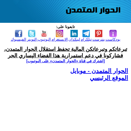
تابعونا على:
بودكاست
بنترست
تيلكرام
لينكدإن
الانستغرام
اليوتيوب
التويتر
الفيسبوك
تبرعاتكم وتبرعاتكن المالية تحفظ استقلال الحوار المتمدن،
فشاركونا في دعم استمرارية هذا الفضاء اليساري الحر
[اشترك في قناة ‫«الحوار المتمدن» على اليوتيوب]
الحوار المتمدن - موبايل
الموقع الرئيسي