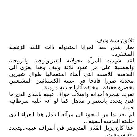
ثلاثون سنة ونيف.
صار يتقن لغة المرايا المتحولة ذات اللغة الزئبقية
المشفرة..
لقد شهدت المرآة تحولاته الفيزيولوجية والروحية
والعصبية على مر عقود ثلاثة ونيف وهذا يعزى الى
العدسة اللاصقة التي أساء استعمالها طوال شهرين
محدثة ضررا فادحا في عينيه الكستنائيتن المشبعتين
بخضرة خفيفة.. مخلفة آثارا جانبية مزمنة..
تعرت شجرة أهدابه وامتلأت حواف عينيه بالقذى الذي ما
فتئ يتجدد باستمرار مذهل كما لو أنه خلية سرطانية
خبيثة..
لم يجد بدا من اللجوء الى مرآته ليتأمل هذا العراء الذي
خلفته العدسة اللعينة ..
عبثا كان يزيل القذى المتجوهر في أطراف عينيه..ليتجدد
بعد سويعات..