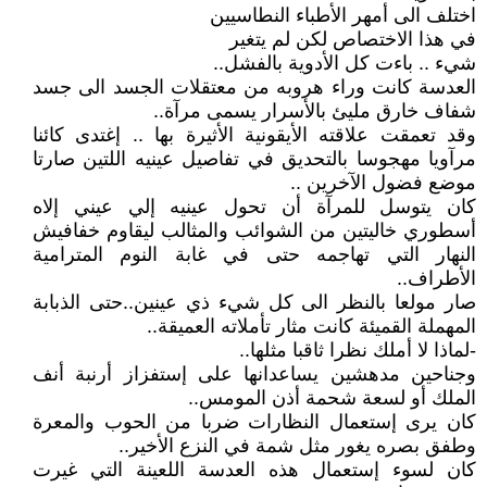
اختلف الى أمهر الأطباء النطاسيين
في هذا الاختصاص لكن لم يتغير
شيء .. باءت كل الأدوية بالفشل..
العدسة كانت وراء هروبه من معتقلات الجسد الى جسد
شفاف خارق مليئ بالأسرار يسمى مرآة..
وقد تعمقت علاقته الأيقونية الأثيرة بها .. إغتدى كائنا
مرآويا مهجوسا بالتحديق في تفاصيل عينيه اللتين صارتا
موضع فضول الآخرين ..
كان يتوسل للمرآة أن تحول عينيه إلي عيني إلاه
أسطوري خاليتين من الشوائب والمثالب ليقاوم خفافيش
النهار التي تهاجمه حتى في غابة النوم المترامية
الأطراف..
صار مولعا بالنظر الى كل شيء ذي عينين..حتى الذبابة
المهملة القميئة كانت مثار تأملاته العميقة..
-لماذا لا أملك نظرا ثاقبا مثلها..
وجناحين مدهشين يساعدانها على إستفزاز أرنبة أنف
الملك أو لسعة شحمة أذن المومس..
كان يرى إستعمال النظارات ضربا من الحوب والمعرة
وطفق بصره يغور مثل شمة في النزع الأخير..
كان لسوء إستعمال هذه العدسة اللعينة التي غيرت