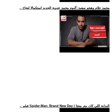
.. محمد علام وهيثم سعيد: ألبوم محمد عدوية الجديد استكمالا لنجاح
.. فيلم Spider-Man: Brand New Day | البداية اللي كان بيتر محتا