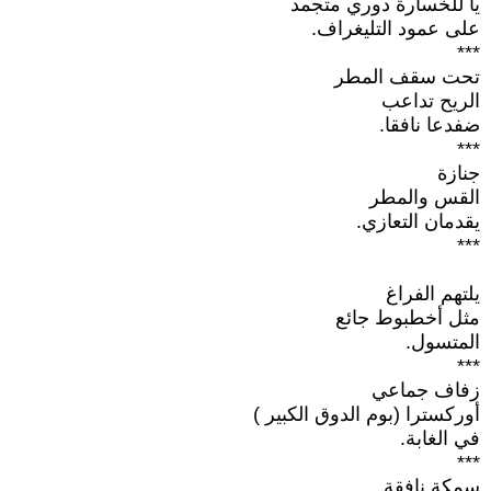
يا للخسارة دوري متجمد
على عمود التليغراف.
***
تحت سقف المطر
الريح تداعب
ضفدعا نافقا.
***
جنازة
القس والمطر
يقدمان التعازي.
***
يلتهم الفراغ
مثل أخطبوط جائع
المتسول.
***
زفاف جماعي
أوركسترا (بوم الدوق الكبير )
في الغابة.
***
سمكة نافقة