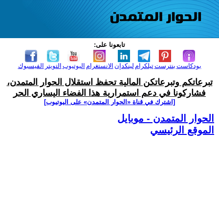
تابعونا على:
بودكاست
بنترست
تيلكرام
لينكدإن
الانستغرام
اليوتيوب
التويتر
الفيسبوك
تبرعاتكم وتبرعاتكن المالية تحفظ استقلال الحوار المتمدن،
فشاركونا في دعم استمرارية هذا الفضاء اليساري الحر
[اشترك في قناة ‫«الحوار المتمدن» على اليوتيوب]
الحوار المتمدن - موبايل
الموقع الرئيسي