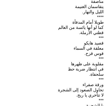
مناصفة
يتقاسمان الغنيمة
الليل والنهار.
****
طويلا أمام المدفأة
كما لو أنها يائسة من العالم
قطتي الأرملة.
***
قصيد هايكو
معلقة في السماء
قوس قزح.
***
مقلوبة على ظهرها
في انتظار ضربة حظ
سلحفاة.
***
ورقة صفراء
تحاول الصعود إلى الشجرة
لا تتأخري يا ريح.
***
يا للشجرة