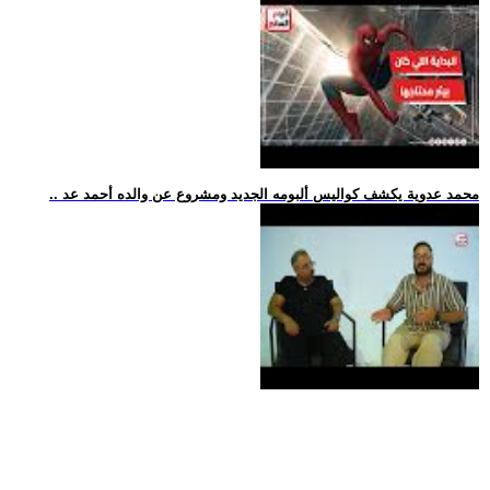
.. محمد عدوية يكشف كواليس ألبومه الجديد ومشروع عن والده أحمد عد