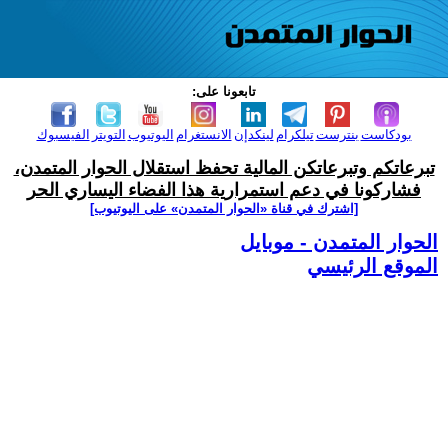
تابعونا على:
بودكاست
بنترست
تيلكرام
لينكدإن
الانستغرام
اليوتيوب
التويتر
الفيسبوك
تبرعاتكم وتبرعاتكن المالية تحفظ استقلال الحوار المتمدن،
فشاركونا في دعم استمرارية هذا الفضاء اليساري الحر
[اشترك في قناة ‫«الحوار المتمدن» على اليوتيوب]
الحوار المتمدن - موبايل
الموقع الرئيسي