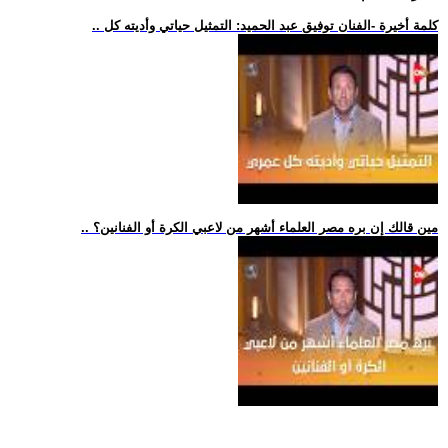
.. كلمة أخيرة -الفنان توفيق عبد الحميد: التمثيل حياتي وأديته كل
.. مين قالك إن بره مصر العلماء أشهر من لاعبي الكرة أو الفنانين؟