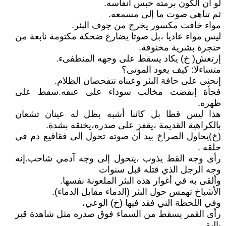
لو أن الكون برمته حبس أنفاسه.
ثم تناهى صوت ما إلى مسمعه.
مواء خافت مكسور يخرج من جوف البئر.
ليس مواء عاديا ،بل صوتا يضارع ضحكة مكتومة نابعة من
حنجرة بشرية مخنوقة.
إرتعش( خ) يكاد يسقط على وجهه المنطفىء.
متساءلا: كيف يعود الموتى؟
إنحنى على حافة البئر وعيناه تتفحصان الظلام.
فجأة إنقضت مخالب سوداء على عنقه.سقط على
ظهره.
هذا ليس قطا بل كائنا أشبه بظل له عينان تشعان
بالكراهية القديمة ،يقفز على صدره،يخنقه بشدة.
(خ)يحاول الصراخ بيد أن صوته تحول إلى فقاقيع دم في
حلقه .
رأى وجه القط يذوب ،يتحول إلى وجه آدمي شاحب.إنه
وجه الرجل الذي قتله قبل سنوات
وألقى به في أغوار هذه البئر الملعونة نفسها.
الأشباخ تهمس حول البئر (الدماء مقابل الدماء).
وفي اللحظة التي فقد فيها (خ) الوعي،
رأى القمر يسقط من السماء فوق صدره مثل شاهدة قبر
بالية.