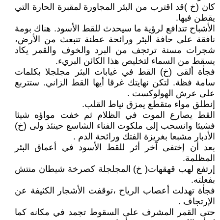
كان (خ )قد اقترب من البئر المجاورة لمقبرة الحارة التي
يقطن فيها.
الأشباح تتدافع لرؤية ما سيحدث للقط الأسود. هناك بومة
نافقة على حافة البئر ورائحة عطنة تنبعث من الأرض،
شجرات مسنة ترتجف من البرد والخوف والقمر يكاد
يسقط من السماء لتخليص هذا الكائن البريء.
فجأة ألقى (خ) القط في غيابات البئر مجلجلا بكلمات
سامة فظة. لتكن نهايتك غرقا أيها القط الزاني. ستتربع
على عرش الهولوكست .
إنطلق مواء متقطع يمزق نياط القلب.
القط يصارع الموت في الظلام ثم خفت مواؤه شيئا
فشيئا وانسحب إلى ملكوت الفناء الشاسع حينئذ ولى (خ)
الأدبار مشبعا بغريزة الفتك ورائحة الدم .
بعد أن إختفى آخر أثر للقط الأسود في أعماق البئر
المظلمة.
إرتفع لهب قهقهات( خ) المجلجلة كصرخة شيطان منتش
بفعلته.
فجأة تهدلت أعصاب الرياح ،توقفت الأشجار الكثيفة عن
الإرتجاف .
حتى القمر المشرف على السقوط تجمد في مكانه كما