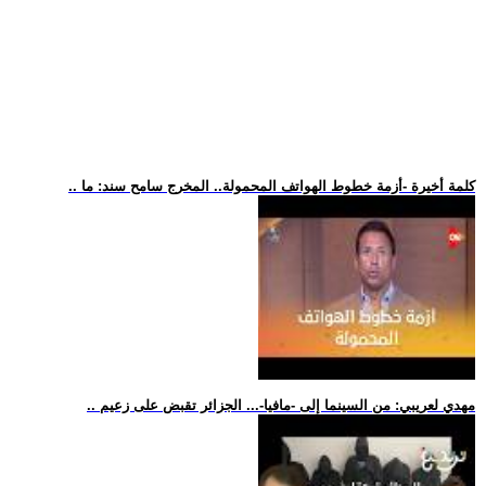
.. كلمة أخيرة -أزمة خطوط الهواتف المحمولة.. المخرج سامح سند: ما
.. مهدي لعريبي: من السينما إلى -مافيا-... الجزائر تقبض على زعيم