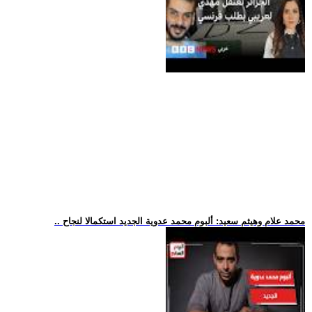
.. محمد علام وهيثم سعيد: ألبوم محمد عدوية الجديد استكمالا لنجاح