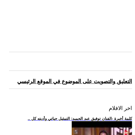
التعليق والتصويت على الموضوع في الموقع الرئيسي
اخر الافلام
.. كلمة أخيرة -الفنان توفيق عبد الحميد: التمثيل حياتي وأديته كل