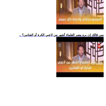
.. مين قالك إن بره مصر العلماء أشهر من لاعبي الكرة أو الفنانين؟