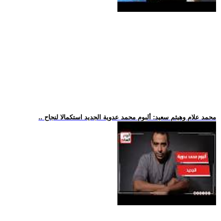
.. محمد علام وهيثم سعيد: ألبوم محمد عدوية الجديد استكمالا لنجاح