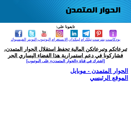
تابعونا على:
بودكاست
بنترست
تيلكرام
لينكدإن
الانستغرام
اليوتيوب
التويتر
الفيسبوك
تبرعاتكم وتبرعاتكن المالية تحفظ استقلال الحوار المتمدن،
فشاركونا في دعم استمرارية هذا الفضاء اليساري الحر
[اشترك في قناة ‫«الحوار المتمدن» على اليوتيوب]
الحوار المتمدن - موبايل
الموقع الرئيسي