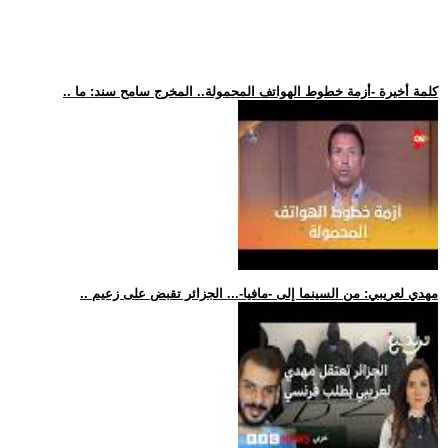
.. كلمة أخيرة -أزمة خطوط الهواتف المحمولة.. المخرج سامح سند: ما
.. مهدي لعريبي: من السينما إلى -مافيا-... الجزائر تقبض على زعيم