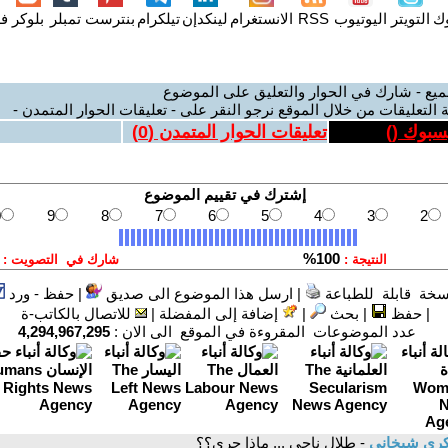
وك
التويتر
اليوتيوب
RSS
الانستغرام
لينكدإن
تيلكرام
بنترست
تمبلر
بلوكر
فل
ميع - شارك في الحوار والتعليق على الموضوع
 التعليقات من خلال الموقع نرجو النقر على - تعليقات الحوار المتمدن -
يسبوك (
)
تعليقات الحوار المتمدن (
0
)
سخة قابلة للطباعة
|
ارسل هذا الموضوع الى صديق
|
حفظ - ورد
|
حفظ
|
بحث
|
إضافة إلى المفضلة
|
للاتصال بالكاتب-ة
عدد الموضوعات المقروءة في الموقع الى الان :
4,294,967,295
ري شيخاني
- طلال ناجي ... ماذا جرى؟؟