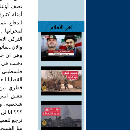
تصف أؤلئك 
أمثلة كثيرة
للدفاع بث
اخر الافلام
لمحرابها .
التركي الا
والان..سأتو
وهي ان خمس
دخلت في ق
قطري بين ا
تتعلق ايل
شخصية. وه
؟؟؟ انا لن 
نرجع للعميا
هنا الشبيح