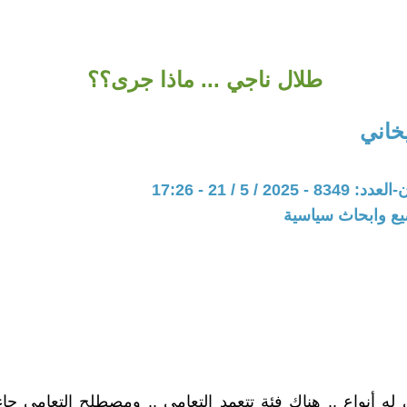
طلال ناجي ... ماذا جرى؟؟
اني
20 / 5 / 21 - 17:26
يع وابحاث سياسية
له أنواع .. هناك فئة تتعمد التعامي .. ومصطلح التعامي جا