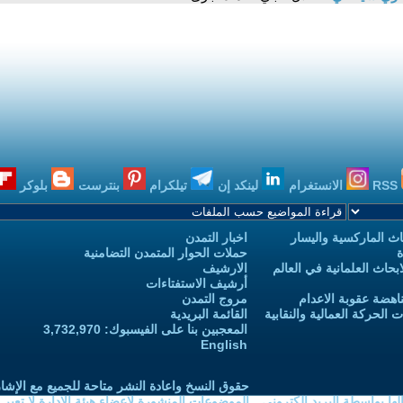
RSS
الانستغرام
لينكد إن
تيلكرام
بنترست
بلوكر
ث الماركسية واليسار
اخبار التمدن
ة
حملات الحوار المتمدن التضامنية
حاث العلمانية في العالم
الارشيف
أرشيف الاستفتاءات
اهضة عقوبة الاعدام
مروج التمدن
الحركة العمالية والنقابية
القائمة البريدية
المعجبين بنا على الفيسبوك: 3,732,970
English
حقوق النسخ واعادة النشر متاحة للجميع مع الإشا
ا بواسطة البريد الكتروني
الموضوعات المنشورة لاعضاء هيئة الادارة لا تعبر