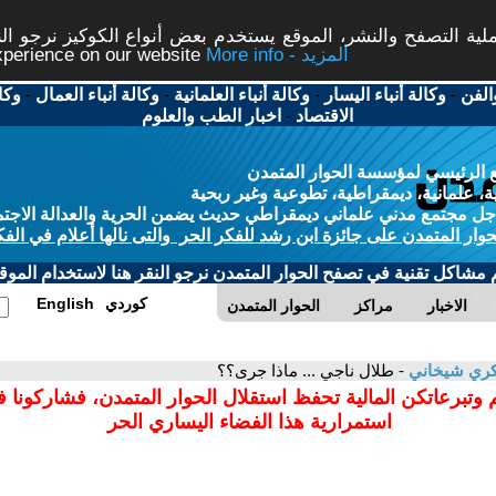
ة التصفح والنشر، الموقع يستخدم بعض أنواع الكوكيز نرجو النق
More info - المزيد
experience on our website
الفن
-
وكالة أنباء اليسار
-
وكالة أنباء العلمانية
-
وكالة أنباء العمال
-
وكا
الاقتصاد
-
اخبار الطب والعلوم
 الرئيسي لمؤسسة الحوار المتمدن
، علمانية، ديمقراطية، تطوعية وغير ربحية
ل مجتمع مدني علماني ديمقراطي حديث يضمن الحرية والعدالة الاجتم
حوار المتمدن على جائزة ابن رشد للفكر الحر والتى نالها أعلام في الفك
م مشاكل تقنية في تصفح الحوار المتمدن نرجو النقر هنا لاستخدام الموقع
كوردي
English
الاخبار
مراكز
الحوار المتمدن
ري شيخاني
- طلال ناجي ... ماذا جرى؟؟
 وتبرعاتكن المالية تحفظ استقلال الحوار المتمدن، فشاركونا 
استمرارية هذا الفضاء اليساري الحر