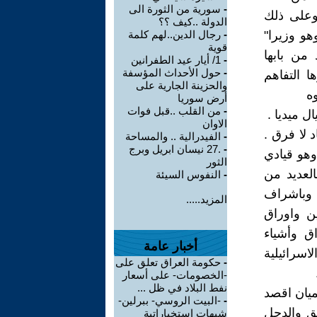
-
سورية من الثورة الى
 وعلى ذلك
الدولة ..كيف ؟؟
وهو وزيرا"
-
رجال الدين..لهم كلمة
قوية
من بابها
-
1/ أيار عيد الطفرانين
-
حول الأحداث المؤسفة
ا التفاهم
والحزينة الجارية على
ه
أرض سوريا
-
من القلب ..قبل فوات
ل ميديا .
الاوان
 لا فرق .
-
الفيدرالية .. والمساحة
-
.27 نيسان ابريل وبرج
هو قيادي
الثور
تراف بالعديد من
-
النفوس السيئة
سوري وباشراف
المزيد.....
ين واوراق
ق وأشياء
أخبار عامة
سرائيلية
-
حكومة العراق تعلق على
-الخصومات- على أسعار
نفط البلاد في ظل ...
ميان اقصد
-
-البيت الروسي- ببرلين-
فق والدجل
شبهات استخباراتية