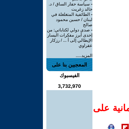
-
سياسة حفار الساق / د.
خالد زغريت
-
الطائفية المتغلغلة في
لبنان / حسين محمود
صالح
-
صدى دولي لكتاباتي: من
إحدى أبرز مفكرات اليسار
الإيطالي إلى أ ... / رزكار
عقراوي
المزيد.....
المعجبين بنا على
الفيسبوك
3,732,970
انية على