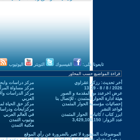
تابعونا على:
الفيسبوك
التويتر
اليوتيوب
أخر تحديث: رزكار عقراوي
مركز دراسات وابحا
2026 / 8 / 8 - 13:29
مركز مساواة المرأ
عرض اخرعدد مع المقدمة و الصور
مركز الدراسات والاب
هيئة ادارة الحوار المتمدن - للإتصال بنا
العربي
إحصائيات مؤسسة الحوار المتمدن
مركز حق الحياة لمن
قواعد النشر
مركزابحاث ودراسات 
ابرز كتاب / كاتبات الحوار المتمدن
في العالم العربي
عدد الزوار: 3,429,106,150
يوتيوب التمدن
مكتبة التمدن
الموضوعات المنشورة لا تعبر بالضرورة عن رأي الموقع
نرجو استخدام نظام إضافة المواضيع في إرسال المواضيع وعدم إرساله