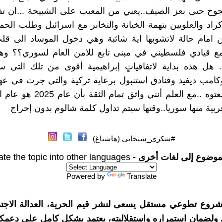
جوخ حتى بعز الصيف..يعني من المعيب على الشبيحة ...ان ت
كراد والعلويين بتهمة الخيانة والتخابر مع اسرائيل وطلب الحما
حن امام حالة لاتشوبها اية شائبة وهي دخول الموساد الى 
ع قيادي فلسطيني في مبنى تابع للامن العام لسوري؟؟ وهنا
. هل هذه بداية لاتفاقياتٍ إبراهيمية أقوى من تلك التي س
 وكامب ديفيد وفنادق استنبول برعاية تركية والتي جرت في ع
الأسدي المعتوه ..مع العلم أنني واثق ت
بية منها سوريا..وقتها سيتم تداول كلمة شالوم بدون إحراج
#شكري_شيخاني (هاشتاغ)
موضوع إلى لغات أخرى -
ate the topic into other languages
Powered by
Translate
شروع تطوعي مستقل يسعى لنشر قيم الحرية، العدالة الاجتم
. ولضمان استمراره واستقلاليته، يعتمد بشكل كامل على دعمك