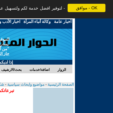
موافق - OK
لتوفير افضل خدمة لكم ولتسهيل عملي
أخبار عامة
-
وكالة أنباء المرأة
-
اخبار الأدب و
الموقع
يسارية
"من أج
حاز ال
إذا لديك
الزوار
اضافة/خدمات
بحث/الارشيف
الصفحة الرئيسية
-
مواضيع وابحاث سياسية
-
شك
تبرعاتكم