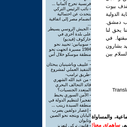
فرنسية تحرج ألمانيا ...
قذف بيوت
-
نائب الرئيس التركي
ية الدولية
يتحدث عن احتمالية
انضمام مصر إلى اتفاقية
قلب دمشق.
...
-
الجيش الروسي يسيطر
 يحق لنا
على بلدة أخرى في
بقتها. في
خاركوف (فيديو)
-
سوبيانين: تحييد نحو
هد بشارون
1984 مسيرة اتجهت نحو
مام الثقة بأن عام 2025 هو عام السلام بين
منطقة موسكو خلال أس
...
-
علييف وباشينيان يبحثان
التنفيذ العملي لمشروع
-طريق ترامب-
-
من عبد الله الشهري
قائد التحالف البحري
Transl
المتعدد الجنسيات؟
-
الأمن السوري يحبط
تفجيرا لتنظيم الدولة في
منطقة السيدة زينب ...
-
إعصار دولفين يضرب
اليابان ويتجه نحو الصين
اعية، والمساواة
وتايوان
م.
ساهم/ي معنا!
-
قانون تركي لتعزيز