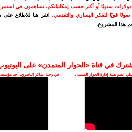
دعمكم بمبلغ 10 دولارات سنويًا أو أكثر حسب إمكانياتكم، تساهمون في استم
وتًا قويًا للفكر اليساري والتقدمي
،
انقر هنا للاطلاع على 
م هذا المشروع
.
شترك في قناة «الحوار المتمدن» على اليوتيوب
ز، عضو هيئة إدارة الحوار المتمدن
في رحيل شاكر الناصري، أحد مؤسسي 