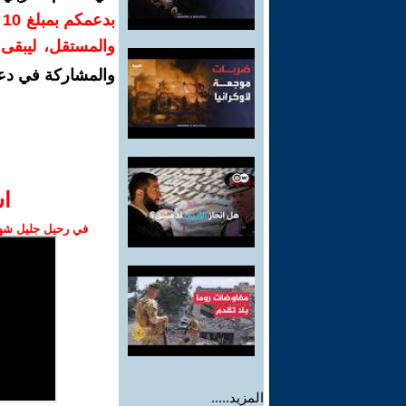
ب
والمستقل، ليبقى ص
والمشاركة في دع
ا‫
في رحيل جليل شهبا
المزيد.....