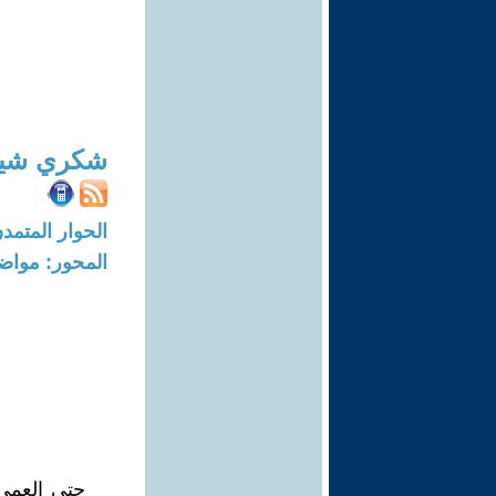
شكري شيخ
الحوار المتمدن-العدد: 8349 - 25
المحور: مواض
حتى العمى 