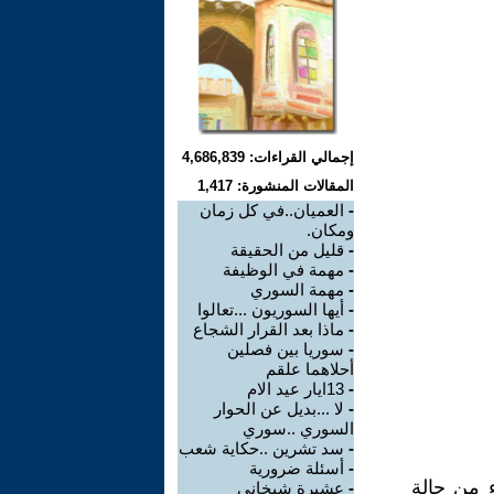
إجمالي القراءات: 4,686,839
المقالات المنشورة: 1,417
-
العميان..في كل زمان
ومكان.
-
قليل من الحقيقة
-
مهمة في الوظيفة
-
مهمة السوري
-
أيها السوريون ...تعالوا
-
ماذا بعد القرار الشجاع
-
سوريا بين فصلين
أحلاهما علقم
-
13ايار عيد الام
-
لا ...بديل عن الحوار
السوري ..سوري
-
سد تشرين ..حكاية شعب
-
أسئلة ضرورية
ء من حالة
-
عشيرة شيخاني