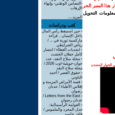
-التضامن الوطني- وإنهاء
رار هذا المنبر الحر
الإرهاب
معلومات التحويل
المزيد.....
كتب ودراسات
-
حين استيقظ رأس المال
داخل الإنسان .. قراءة
ماركسية ثورية في ... /
رياض الشرايطي
-
ابجديات العطاء / انتصار
كامل جفلان الخشت
-
مجلة سلاح النقد، عدد
جوان-جويلية-اوت 2026 /
الحوار المتمدن
مجلة سلاح النقد
-
حقوق العصر / أحمد
التاوتي
-
قصة الأمراض المزمنة و
إفلاس الأطباء / عدنان
رضوان
Letters from the East /
-
عدنان رضوان
-
العولمة الرأسمالية:
جدل المجرد والملموس /
فاخر جاسم