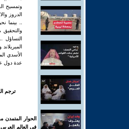
وتمسيح ال
الدروز والا
.. بينما ن
والتحقيق م
التساؤل ..
الميريلاند
عدة دول عر
ترجم ال
الحوار المتمدن م
في العالم العربي