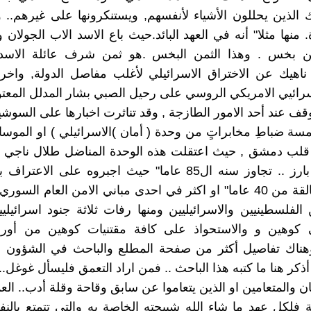
الذين يحللون الأشياء لأنفسهم, ويستنكرونها على غيرهم..
. منها مثلا" أنه في العهد البائد.حيث باع الاسد الاب الجولان 
من بخس . وهذا الثمن البخس .هو ثمن شرف عائلة الاسد 
 ناهيك عن الاختراق الاسرائيلي لأغلب مفاصل الدولة, واخره
سرائيي الامريكي الروسي على رحيل الصبي بشار المدلل المعتو
قف عند أحد الامور الطازجة , وقد تناثرت اخبارها على السوشيا
ة ضباطِ مخابراتٍ من وحدة ( أمان )الاسرائيلي ) او الموساد
لب دمشق , حيث اعتقلت هذه الوحدة المناضل طلال ناجي و
فلسطيني بارز .. تجاوز سنه ال85 عاما" حيث اجبروه على الاع
القضايا العالقة من 40 عاما" او اكثر في احدى مباني الامن العام ال
لفلسطينيين والاسرائيليين ومنها رفات ثلاثة جنود اسرائيلي
ي كوهين و والاستحواذ على كافة مقتنيات كوهين من أورا
ناك تفاصيل أكثر من صفحة المطلع والباحث في الشؤون الا
أذكر هنا ما كتبه هذا الباحث .. فمن اراد التعمق فليسأل غوغل..
ن والمتعامين او الذين يتعاموا عن سابق وقاحة وقلة أدب.. الع
ة فلكل عهد ما شاء الله شبيحته الخاصة به والتي تتمتع بالن