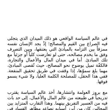
في عالم السياسة الواقعي هو ذلك الميدان الذي يتجلى
فيه الصراع بين القيم والمصالح؛ إذْ يجد الإنسان نفسه
ممزقاً بين التزامه بالمبادئ التي يعتنقها، وبين التصرف
وفق ما يخدم مصالحه، حتى لو تعارضت كلياً أو جزئياً مع
تلك المبادئ. أما في ميدان المال والأعمال والتجارة،
فالكفّة تميل بوضوح نحو المصالح، حيث تُقصى المبادئ،
مهما بلغ سموّها، إذا وقفت في طريق تحقيق المنفعة.
ففي هذا الحقل، للمصلحة الكلمة العليا، ولا شيء يسمو
فوقها.
مع بروز العولمة وانتشارها، أخذ عالم السياسة يقترب
تدريجياً في طبيعته من عالم المال والأعمال، إلى حد بات
فيه من العسير التفريق بينهما. وهذا التقارب المتزايد بين
المجالين كان من أبرز أسبابه تصاعد مظاهر الفساد في