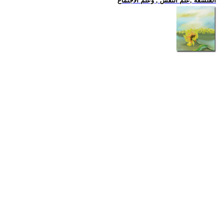
الفلسفة ,علم النفس , وعلم الاجتماع