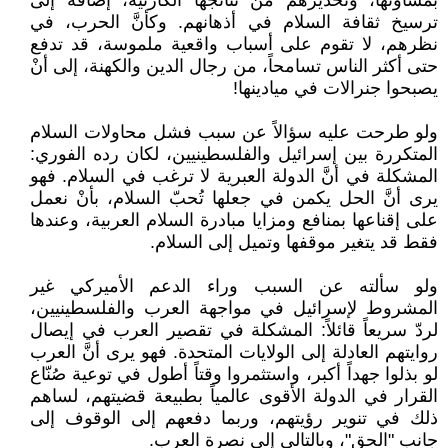
بمساوئها، وتحذيرهم من نتائجها الكارثية، إضافة إلى
ترسيخ ثقافة السلام في أذهانهم. وكأنَّ الحرب، في
نظرهم، لا تقوم على أسباب واقعية ملموسة، قد تدفع
حتى أكثر الناس تسامحاً، من رجال الدين والكهنة، إلى أنْ
يصبحوا جنرالات في ميادينها!
ولو طرحت عليه سؤالاً عن سبب فشل محاولات السلام
المتكررة بين إسرائيل والفلسطينيين، لكان رده الفوري:
المشكلة في أنَّ الدولة العبرية لا ترغب في السلام. فهو
يرى أنَّ الحل يكمن في جعلها تُحبّ السلام، بأنْ نعمل
على إقناعها بمنافع ومزايا مبادرة السلام العربية، وعندها
فقط قد يتغير موقفها وتميل إلى السلام.
ولو سألته عن السبب وراء الدعم الأميركي غير
المشروط لإسرائيل في مواجهة العرب والفلسطينيين،
لردّ سريعاً قائلاً: المشكلة في تقصير العرب في إيصال
روايتهم العادلة إلى الولايات المتحدة. فهو يرى أنَّ العرب
لو بذلوا جهداً أكبر، واستثمروا وقتاً أطول في توعية صُنّاع
القرار في الدولة الأقوى عالمياً بطبيعة قضيتهم، لساهم
ذلك في تنوير رؤيتهم، وربما دفعهم إلى الوقوف إلى
جانب "الحق"، وبالتالي إلى نصرة العرب.