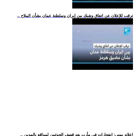
.. ترقب للإعلان عن اتفاق وشيك بين إيران وسلطنة عمان بشأن الملاح
.. إعلام يمني: انفجارات في مأرب بعد قصف الحوثيين لمواقع بالمدين