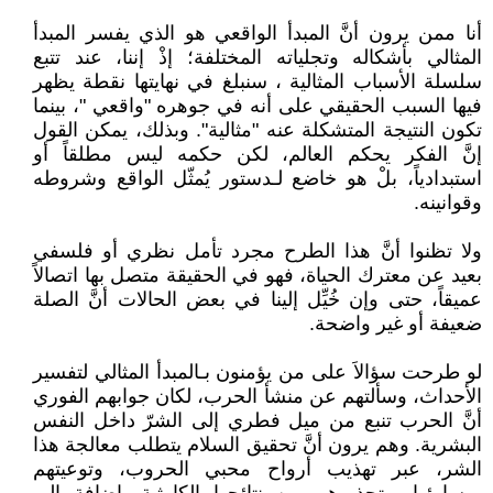
أنا ممن يرون أنَّ المبدأ الواقعي هو الذي يفسر المبدأ
المثالي بأشكاله وتجلياته المختلفة؛ إذْ إننا، عند تتبع
سلسلة الأسباب المثالية ، سنبلغ في نهايتها نقطة يظهر
فيها السبب الحقيقي على أنه في جوهره "واقعي "، بينما
تكون النتيجة المتشكلة عنه "مثالية". وبذلك، يمكن القول
إنَّ الفكر يحكم العالم، لكن حكمه ليس مطلقاً أو
استبدادياً، بلْ هو خاضع لـدستور يُمثّل الواقع وشروطه
وقوانينه.
ولا تظنوا أنَّ هذا الطرح مجرد تأمل نظري أو فلسفي
بعيد عن معترك الحياة، فهو في الحقيقة متصل بها اتصالاً
عميقاً، حتى وإن خُيِّل إلينا في بعض الحالات أنَّ الصلة
ضعيفة أو غير واضحة.
لو طرحت سؤالاَ على من يؤمنون بـالمبدأ المثالي لتفسير
الأحداث، وسألتهم عن منشأ الحرب، لكان جوابهم الفوري
أنَّ الحرب تنبع من ميل فطري إلى الشرّ داخل النفس
البشرية. وهم يرون أنَّ تحقيق السلام يتطلب معالجة هذا
الشر، عبر تهذيب أرواح محبي الحروب، وتوعيتهم