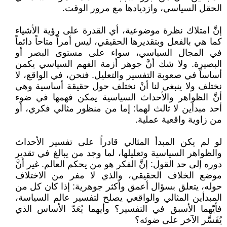
الحقل السياسي، وازديادها مع مرور الوقت.
إنَّ امتلاك نظرة موضوعية، أي القدرة على رؤية الأشياء
كما هي بالفعل وبتقديرها الحقيقي، ليس أمراً متاحاً دائماً
في المجال السياسي، سواء على مستوى البصر أو
البصيرة. ولا شك أنَّ جوهر أزمة الفهم السياسي يكمن
أساساً في صعوبة التفسير والتعليل. فنحن، في الواقع، لا
نختلف ولا ينبغي لنا أنْ نختلف حول حقيقة أساسية وهي
أنَّ الظواهر والأحداث السياسية يمكن فهمها في ضوء
أحد مبدأين لا ثالث لهما: إما من منظور مثالي فكري، أو
من زاوية واقعية عملية.
لو لم يكن المبدأ المثالي قادراً على تفسير الأحداث
والظواهر السياسية وتعليلها، لما وجد من يبالغ في تقدير
دوره إلى حد القول: إنَّ الفكر هو من يحكم العالم. غير أنَّ
موضع الخلاف الحقيقي، والذي لا مفر من الاختلاف
حوله، يتعلق بسؤال أعمق وأكثر جوهرية: إذا كان كل من
المبدأين المثالي والواقعي يصلح لتفسير عالم السياسة،
فأيّهما الأسبق في التفسير؟ وأيهما يُعَدّ الأساس الذي
يُفَسَّر الآخر على ضوئه؟