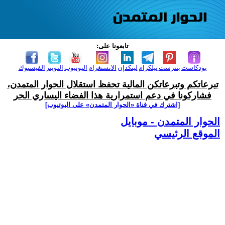
تابعونا على:
بودكاست
بنترست
تيلكرام
لينكدإن
الانستغرام
اليوتيوب
التويتر
الفيسبوك
تبرعاتكم وتبرعاتكن المالية تحفظ استقلال الحوار المتمدن،
فشاركونا في دعم استمرارية هذا الفضاء اليساري الحر
[اشترك في قناة ‫«الحوار المتمدن» على اليوتيوب]
الحوار المتمدن - موبايل
الموقع الرئيسي