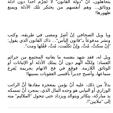
يتجاهلون، أنَّ "دولة القانون" لا تُجرِّم أحداً دون أدلة
ووثائق... وهم أنفسهم من يحتكر تلك الأدلة ويمنع
ظهورها!
ويا ويل الصحافي إنْ أصرّ ومضى في طريقه، وكتب
ونشر مدفوعاً بـ"قانون اليأس"… ذاك القانون الذي يقول:
"إنْ سكتَّ، مُتَّ، وإنْ تكلّمت، مُتَّ، فَقُلها ومت".
ويل له، فقد شهد بنفسه ما يعانيه المجتمع من جرائم
الفساد؛ ولكنَّه اتَّهم دون أنْ يملك الأدلة أو الإثباتات أو
الوثائق اللازمة. فوقع في فخ الاتهام بجريمة يُفزِع
سماعها، وأصبح جديراً بأقسى العقوبات بسببها!
بدلاً من ذلك، عليه أنْ يؤمن بمعجزة مفادها أنَّ الراتب
الوزاري أو النيابي هو وحده المال الذي، بمجرد أنْ تمسكه
يد مباركة، يتكاثر ويتوالد ويزداد حتى تتحول "الملاليم" منه
إلى "ملايين"!.