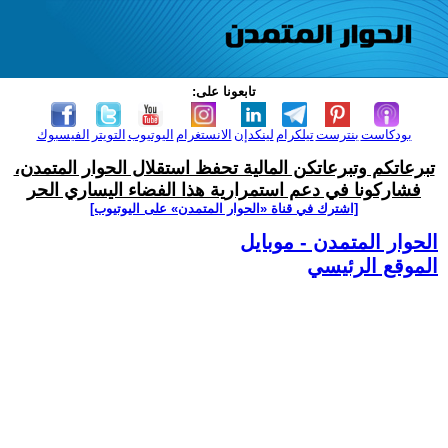
تابعونا على:
بودكاست
بنترست
تيلكرام
لينكدإن
الانستغرام
اليوتيوب
التويتر
الفيسبوك
تبرعاتكم وتبرعاتكن المالية تحفظ استقلال الحوار المتمدن،
فشاركونا في دعم استمرارية هذا الفضاء اليساري الحر
[اشترك في قناة ‫«الحوار المتمدن» على اليوتيوب]
الحوار المتمدن - موبايل
الموقع الرئيسي