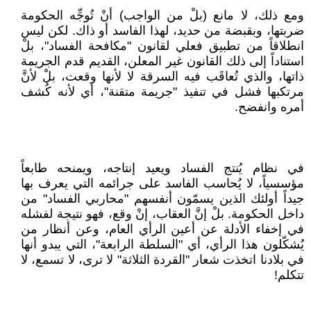
ومع ذلك، لا مانع (بلْ من الواجب) أنْ تُوجِّه الحكومة
ضربتها، وبقبضة من حديد، لهذا الفاسد أو ذاك. لكن ليس
انطلاقاً من تطبيق فعلي لقانون "مكافحة الفساد"، بلْ
استناداً إلى ذلك القانون غير المعلن، القديم قدم الجريمة
ذاتها، والذي تُعاقَب فيه السرقة لا لأنها وقعت، بلْ لأنَّ
مرتكبها فشل في تنفيذ "جريمة متقنة"، أي لأنه كُشف
أمره وانفضح.
في نظام يُنتج الفساد ويعيد إنتاجه، ويمنحه طابعاً
مؤسسياً، لا يُحاسب الفاسد على جرائمه التي يعرف بها
جيداً أولئك الذين يسمّون أنفسهم "محاربي الفساد" من
داخل الحكومة. بلْ إنَّ العقاب، إنْ وقع، فهو نتيجة لفشله
في إخفاء الأدلة عن أعين الرأي العام، وعن أنظار من
يُشكّلون هذا الرأي، أي "السلطة الرابعة"، التي يبدو أنها
في بلادنا اتخذت شعار "القردة الثلاثة" لا ترى، لا تسمع، لا
تتكلم!