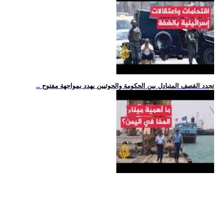
.. تجدد القصف المتبادل بين الحكومة والحوثيين يهدد بمواجهة مفتوح