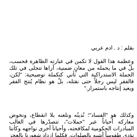
بقلم : د . ادم عربي
وعظمة هذا القول لا تكمن في عبارته الظاهرة فحسب،
بلْ في ما يحمله من معانٍ ضمنية، أراها تتجلى في تلك
الجملة الاستدراكية التي تأتي كتكملة توضيحية: "لكن،
فالفقر ليس رجلاً حتى نقتله، بلْ هو نظام يُنتج الفقر
ويعيد إنتاجه باستمرار."
وكذلك هو "الفساد"؛ نُدينُه ونلعنه بلا انقطاع، ونخوض
معاركه أحياناً عبر "حملات"، تتصدّرها في الغالب
المبادرات الحكومية لمكافحته، وأحياناَ أخرى نواجهه وكأننا
نؤدي طقوساً أشبه بالصلوات. فكلما ازداد شعورنا بالعجز