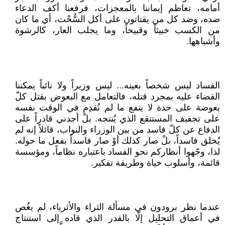
أمامه، تعاظم إيماننا بالمعجزات، فرفعنا أكف الدعاء
ضده، وضد كل من يقتاتون على أكل السُّحْت، أي ما كان
من الكسب خبيثاً وقبيحاً، وما يجلب العار، كالرشوة
وأشباهها.
الفساد ليس شخصاً بعينه... ليس وزيراً ولا نائباً يمكننا
القضاء عليه بمجرد قتله، فالتعامل مع البعوض بقتل كلّ
بعوضة على حدة لا ينفع ما لم نُقدِم في الوقت نفسه
على تجفيف المستنقع الذي يُنتجه. بلْ أجدني قادراً على
الدفاع عن كلّ فاسد من بين الوزراء والنواب، قائلاً إنه لم
يُخلق فاسداً، بلْ صار كذلك أوْ صار فاسداً بفعل ما حوله.
لذا، وجّهوا أنظاركم نحو الفساد باعتباره نظاماً، ومؤسسة
قائمة، وأسلوب حياة وطريقة تفكير.
عندما نظر برودون في مسألة الثراء والأثرياء، لم يغُص
في أعماق التحليل إلّا بالقدر الذي قاده إلى استنتاج