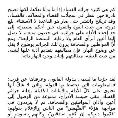
كم هي كثيرة جرائم الفساد إذا ما بدأنا نعدّها، لكنها تصبح
نادرة حين ننظر في سجلّات القضاء والمحاكم. فالفساد،
وقد ترسّخ وانتشر حتى صار هو القاعدة لا الاستثناء، بلغ
ذروته من حيث القوة والنفوذ، حين أحكم سيطرته إلى
حد إخفاء الأدلة على جرائمه في حصون منيعة، لا تصل
إليها أعين الرأي العام ولا رقابة "السلطة الرابعة". ومع
أنَّ المواطنين والصحافة يرون تلك الجرائم بوضوح لا يقل
عن وضوح النهار، فإن مطالبتهم بتقديم أدلة عليها تُشبه،
من حيث العبثية، مطالبتهم بإثبات وجود النهار ذاته!
لقد جرّبنا ما يُسمى بـدولة القانون، وعرفناها عن قرب؛
فـالمعلومات التي تحتفظ بها الدولة، والتي لا شكّ أنها
تحتوي على كلّ الأدلة والإثباتات الكفيلة بإدانة جرائم
الفساد، تبقى حبيسة الأدراج، ممنوعة من الوصول إلى
أعين وأذان المواطنين والصحافة. ثم لا يترددون في
مواجهة هؤلاء "المتَّهِمين" من الناس والإعلام بقولهم:
"قدّموا دليلكم إن كنتم صادقين"، وكأنهم ينسون، أو