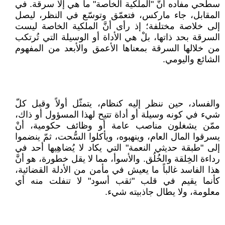
سطحي مفاده أنَّ "الملكية الخاصة" ما هي إلَّا سرقة. في
المقابل، جاء ماركس، فتعمّق وتوسّع في النظر، ليصل
إلى خلاصة مختلفة؛ إذ رأى أنَّ الملكية الخاصة ليست
السرقة بحد ذاتها، بلْ هي الأداة أو الوسيلة التي تُرتكب
من خلالها السرقة بمعناها الأعمق والأبعد من المفهوم
الشائع واليومي.
والفساد، حين ننظر إليه كنظام، يتمثّل أولاً وقبل كلّ
شيء في كونه وسيلة أو أداة تتيح لهذا المسؤول أو ذاك،
ممّن يشغلون مناصب عامة أو وظائف حكومية، أنْ
يسرقوا المال العام، وينهبوه، ويأكلوا السُّحت، ثمّ ينضموا
إلى "طبقة حديثي النعمة" التي يكاد لا يُضاهِيها أحد في
رداءة الخِلقة والخُلُق. والأسوأ، مما لا يقل خطورة، هو أنَّ
هذا الفاسد غالباً ما يعيش في مأمن من الأدلة القضائية،
كأنما يقيم في قلب "ثقب أسود" لا تنفلت منه أي
معلومة، ولا يطال جاذبيته شيء.