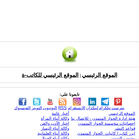
الموقع الرئيسي
الموقع الرئيسي للكاتب-ة
|
تابعونا على:
بنترست
تيلكرام
لينكدإن
الانستغرام
RSS
اليوتيوب
التويتر
الفيسبوك
الموقع الرئيسي
أخبار عامة
هيئة ادارة الحوار المتمدن - للإتصال بنا
وكالة أنباء المرأة
إحصائيات مؤسسة الحوار المتمدن
اخبار الأدب والفن
قواعد النشر
وكالة أنباء اليسار
ابرز كتاب / كاتبات الحوار المتمدن
وكالة أنباء العلمانية
يوتيوب التمدن
وكالة أنباء العمال