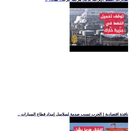
.. نافذة اقتصادية | الحرب تسبب صدمة لسلاسل إمداد قطاع السيارات