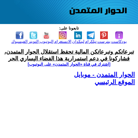
تابعونا على:
بودكاست
بنترست
تيلكرام
لينكدإن
الانستغرام
اليوتيوب
التويتر
الفيسبوك
تبرعاتكم وتبرعاتكن المالية تحفظ استقلال الحوار المتمدن،
فشاركونا في دعم استمرارية هذا الفضاء اليساري الحر
[اشترك في قناة ‫«الحوار المتمدن» على اليوتيوب]
الحوار المتمدن - موبايل
الموقع الرئيسي