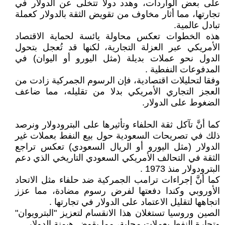
على بعض الواردات، وهدد دولاً تتخلى عن الدولار في
تجارتها، مما أثار مخاوف من تقويض الثقة بالدولار كعملة
تبادل عالمية.
هذه الخطوات تعكس محاولة يائسة لحماية الاقتصاد
الأمريكي عبر العزلة التجارية، لكنها قد تُعجل بتحول
الدول نحو عملات بديلة (مثل اليورو أو اليوان) في
المدفوعات النفطية .
وفقا لتحليلات اقتصادية، فإن الرسوم الجمركية زادت من
العجز التجاري الأمريكي بدلا من تقليله، مما ضاعف
الضغوط على الدولار.
كما أنَّ تآكل ثقة الحلفاء وتأثيرها على البترودولار ونرصد
ذلك في تصريحات السعودية حول بيع النفط بعملات غير
الدولار (مثل اليورو أو الريال السعودي) تعكس تراجع
الثقة في التحالف الأمريكي السعودي التاريخي الذي دعم
البترودولار منذ 1973 .
كما أنَّ إجراءات ترامب الجمركية ضد حلفاء مثل الاتحاد
الأوروبي وكندا دفعتها لفرض رسوم مضادة، مما عزز
اتجاهها لتقليل الاعتماد على الدولار في تجارتها .
الصين وروسيا تستغلان هذا الانقسام لتعزيز "البترويوان"
وتجارة النفط بعملات محلية، مما يقوض هيمنة الدولار .