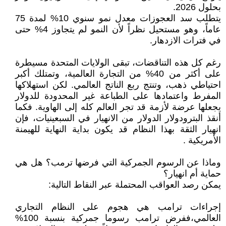
بحلول 2026.
يتطلب سد العجوزات معدل نمو سنوي 10% لمدة 75
عاماً، وهو مستحيل نظراً لأن النمو لم يتجاوز 4% حتى
في فترات الازدهار.
رغم كل هذه التناقضات، تبقى الولايات المتحدة مسيطرة
على أكثر من 40% من التجارة العالمية، وتمتلك أكبر
احتياطي ذهب، وتنتج ربع الناتج العالمي. لكن استهلاكها
المفرط واعتمادها على الطباعة غير المحدودة للدولار
يجعلها عرضة لأزمة قد تجر العالم كله إلى الهاوية. فكما
أنقذ البترودولار الدولار من الانهيار في السبعينيات، فإن
انهيار الثقة بهذا النظام قد يكون بداية النهاية للهيمنة
الأمريكية .
وماذا عن الرسوم الجمركية التي فرضها ترمب؟ هل هي
حماية أم انهيار؟
يمكن رصد العواقب المحتملة عبر النقاط التالية:
إجراءات ترامب هي هجوم على النظام التجاري
العالمي،ففرض ترامب رسوما جمركية بنسبة 100%