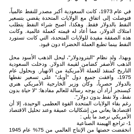
في عام 1973، كانت السعودية أكبر مصدر للنفط عالمياً،
فتوصلت إلى اتفاق مع الولايات المتحدة يقضي بتسعير
النفط بالدولار فقط. وهكذا، أصبح شراء النفط يتطلب
امتلاك الدولار، مما أعاد له قيمته كعملة عالمية. وكانت
هذه الصفقة مفيدة للولايات المتحدة، التي كانت تستورد
النفط بينما تطبع العملة الخضراء دون قيود.
وبهذا، ولد نظام "البترودولار"، ليحل الذهب الأسود محل
الذهب الأصفر كضامن لقيمة الدولار. ودخلت السعودية
التاريخ كمنقذ للعملة الأمريكية من الانهيار. وبحلول عام
1975، وافقت جميع دول "أوبك" على تسعير نفطها
بالدولار حصرياً، وكأن وزير الخارجية الأمريكي هنري
كيسنجر أراد أن يوجه رسالة للعالم مفادها: "لا حياة بدون
نفط، ولا نفط بدون دولار".
رغم بقاء الولايات المتحدة القوة العظمى الوحيدة، إلا أن
اقتصادها يعاني من إشكاليات عميقة وعند تحليل الاقتصاد
الأمريكي نرصد ما يلي :
1- تراجع الهيمنة الصناعية
انخفضت حصتها من الإنتاج العالمي من 75% عام 1945