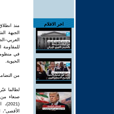
اخر الافلام
منذ انطلا
الجبهة الش
العربي–الصه
للمقاومة ا
في منظومة 
الحيوية.
من التضامن
لطالما عبّ
صنعاء من 
(021
الأقصى"، ا