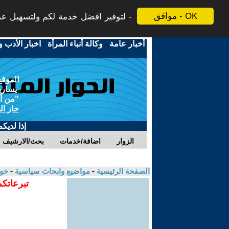
موافق - OK
لتوفير افضل خدمة لكم ولتسهيل عملي
أخبار عامة
-
وكالة أنباء المرأة
-
اخبار الأدب و
الموقع
يسارية
"من أج
حاز ال
إذا لديك
الزوار
اضافة/خدمات
بحث/الارشيف
الصفحة الرئيسية
-
مواضيع وابحاث سياسية
-
خو
تبرعاتكم