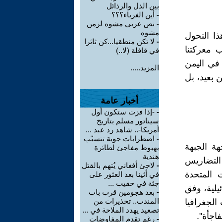
بين الذل والرذائل
-
أين الغرباء؟؟؟
-
نص عربي مشوه لزمن
مشوه
ذا التحول
-
لا تكن منطقيا...كن ثائرا
 معركتنا
في قافلة (لا..)
في اليمن
المزيد.....
 بعيد، بل
أخبار عامة
-
-إذا فزت ستكون أول
سيناتور مسلم بتاريخ
أمريكا-.. شاهد رد عبد ...
-
اضطرابات جوية تتسبّب
ة الجبهة
بهبوط مفاجئ لطائرة
هندية
التضاريس
-
لاجئ أفغاني يُتهم بالقتل
 المتحدة
في أثينا بعد العثور على
جثة في حقيب ...
يلية، وفق
-
بعد هجومين قرب باب
المندب.. تحذيرات من
 الجغرافيا
تصعيد يهدد الملاحة في ...
اجأة".
-
رغم تقدم المفاوضات