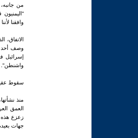
من جانبه،
"اليمنيون 
وافقنا لأنن
الاتفاق، ا
وصف أحد ال
إسرائيل في
واشنطن".
سقوط عقيد
منذ نشأتها
العمق العر
زعزع هذه ا
جهات بعيدة