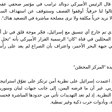
 قال الرئيس الأميركي دونالد ترامب في مؤتمر صحفي عقب 
قالوا لنا حرفياً: أوقفوا القصف وسنتوقف عن استهداف الس
ا لا نريد حرباً مكلفة ولا نرى مصلحة مباشرة في التصعيد هناك".
لذي تم خارج أي تنسيق مع إسرائيل، فجّر موجة قلق في تل 
محللين في قناة "كان" الرسمية القرار الأميركي بأنه "تخل
 جبهة البحر الأحمر، واعتراف بأن الصراع لم يعد على رأس
ة "المركز المحصّن"
، اعتمدت إسرائيل على نظرية أمن ترتكز على تفوّق استراتي
بي. غير أن ما فرضه اليمن، إلى جانب جبهات لبنان وسوريا
لنظرية. إذ لم تعد التهديدات تأتي من حدودها المباشرة فح
، وبأدوات حرب ذكية وغير نمطية.