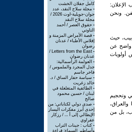
كامل جفلان الخشت
الإعلان:
-
مجلة سلاح النقد، عدد
فن. ونحن
جوان-جويلية-اوت 2026 /
مجلة سلاح النقد
-
حقوق العصر / أحمد
التاوتي
-
قصة الأمراض المزمنة و
أبيب، حيث
إفلاس الأطباء / عدنان
ٍ واضح عن
رضوان
Letters from the East /
-
 أولويات
عدنان رضوان
-
العولمة الرأسمالية:
جدل المجرد والملموس /
فاخر جاسم
-
سياسة حفار الساق / د.
خالد زغريت
-
الطائفية المتغلغلة في
لبنان / حسين محمود
جي وتحجيم
صالح
 والعراق،
-
صدى دولي لكتاباتي: من
إحدى أبرز مفكرات اليسار
سب، بل من
الإيطالي إلى أ ... / رزكار
عقراوي
-
كتاب : جينات التراب
وأساطير السماء: قراءة