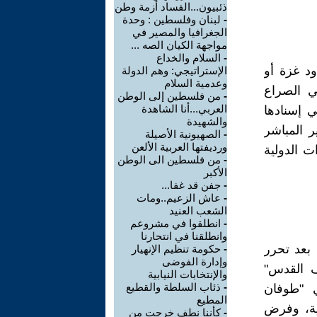
ذئبيون...الفساد أزمة وطن
-
لبنان وفلسطين : وحدة
الجغرافيا والمصير في
مواجهة الكيان الصه ...
-
السلام والخداع
د غزة أو
الإستراتيجي: وهم الدولة
وعدمية السلام
ي الصراع
-
من فلسطين إلى الوطن
العربي...أنا الشاهدة
ي إسنادها
والشهيدة
ر المباشر
-
الصهيونية الأصيلة
ورديفتها العربية الألعن
ت الدولية
-
من فلسطين الى الوطن
الأكبر
-
جفن قد غفا...
-
عاش الزعيم..ومات
الشعب العنيد
-
انطلقوا في مشروعم
وانطلقنا في انتحارنا
 بعد تحرر
-
حكومة تنظيم الإنهيار
وإدارة الفوضى
ف القدس"
والإنتخابات النيابية
-
ذئاب السلطة والقطيع
ي "طوفان
المطيع
ية، وفرض
-
كأننا نطف خرجت من