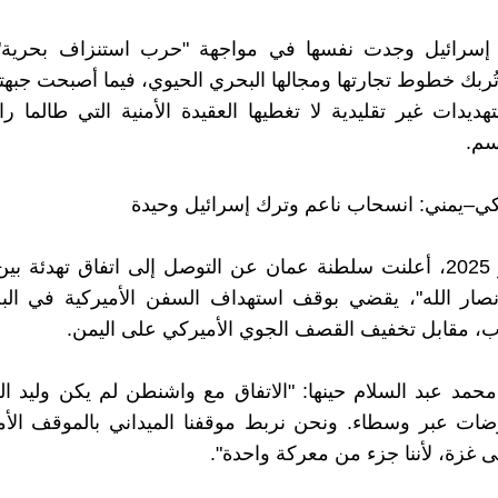
ن إسرائيل وجدت نفسها في مواجهة "حرب استنزاف بحرية"
ُربك خطوط تجارتها ومجالها البحري الحيوي، فيما أصبحت جبهتها
ديدات غير تقليدية لا تغطيها العقيدة الأمنية التي طالما 
سم.
كي–يمني: انسحاب ناعم وترك إسرائيل وحيدة
في 6 مايو 2025، أعلنت سلطنة عمان عن التوصل إلى اتفاق تهدئة 
نصار الله"، يقضي بوقف استهداف السفن الأميركية في البح
ب، مقابل تخفيف القصف الجوي الأميركي على اليمن.
حمد عبد السلام حينها: "الاتفاق مع واشنطن لم يكن وليد ا
وضات عبر وسطاء. ونحن نربط موقفنا الميداني بالموقف الأ
ى غزة، لأننا جزء من معركة واحدة".