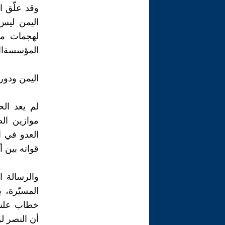
وقد علّق ا
اليمن ليس 
لهجمات من
المؤسسةاال
اليمن ودور
لم يعد الح
موازين ال
العدو في ا
قواته بين أ
والرسالة ا
المسيّرة، 
خطاب علني
أن النصر ل