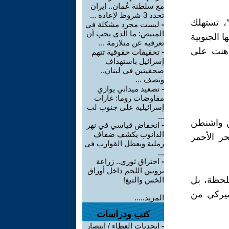
مع سلطنة عُمان.. إيران
تحدد 3 شروط لإعادة ...
، تستهلك
-
ليست مجرد مشكلة في
المبيض: ما الذي يجب أن
 الجنوبية
تعرفيه عن متلازمة ...
راهنت على
-
تحقيقات حقوقية تتهم
إسرائيل باستهداف
صحفيتين في لبنان..
وتصف ...
-
تصعيد ميداني يوازي
مفاوضات روما: غارات
إسرائيلية على جنوب لب
...
بين واشنطن
-
انخفاض قياسي في نهر
الدانوب يكشف ضفاف
ر الأحمر
رملية ويعطل القوارب في
...
-
اختراق ثوري.. زراعة
بروتين اللحم داخل أوراق
للحظة، بل
الخس والتبغ!
ميركي من
المزيد.....
كتب ودراسات
-
ابجديات العطاء / انتصار