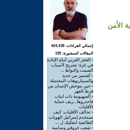
ة الأمن
إجمالي القراءات: 424,438
المقالات المنشورة: 195
-
العجز العربي أمام الإبادة
في غزة: تشريح لأسباب
الصمت والتواط ...
-
كشمير من جديد
والسيناريوهات المحتملة
-
حين يتوحش الإنسان من
فرط القهر
-
الصهيونية ذات انياب
فاحذروها...زيف حماية
الأقليات
-
تحالف الأقليات: كيف
تستخدم إسرائيل الهويات
الطائفية لتفكيك ل ...
-
شعب خروفي وساسة