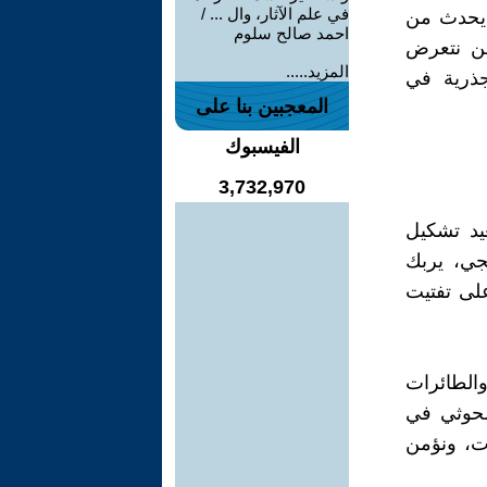
في علم الآثار، وال ... /
ا يحدث من
احمد صالح سلوم
نحن نتعرض
المزيد.....
جذرية في
المعجبين بنا على
الفيسبوك
3,732,970
عيد تشكيل
جي، يربك
على تفتيت
والطائرات
لحوثي في
ت، ونؤمن