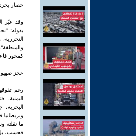
حصار بحري 
وقد عبّر ا
بقوله: "ن
التحررية، 
والمنطقة".
كمحور فاعل
عجز صهيوني
رغم تفوقها
اليمنية. 
البحرية، 
وبريطانيا 
ما نقلته وس
فحسب، بل م