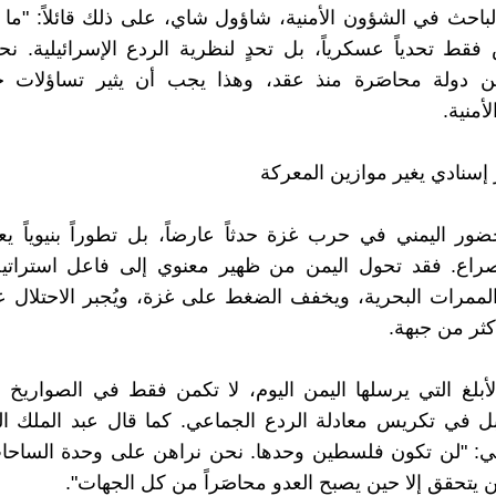
لباحث في الشؤون الأمنية، شاؤول شاي، على ذلك قائلاً: "م
فقط تحدياً عسكرياً، بل تحدٍ لنظرية الردع الإسرائيلية. 
 دولة محاصَرة منذ عقد، وهذا يجب أن يثير تساؤلات 
أمنية.
 إسنادي يغير موازين المعركة
ضور اليمني في حرب غزة حدثاً عارضاً، بل تطوراً بنيوياً ي
صراع. فقد تحول اليمن من ظهير معنوي إلى فاعل استراتي
لممرات البحرية، ويخفف الضغط على غزة، ويُجبر الاحتلال 
كثر من جبهة.
لأبلغ التي يرسلها اليمن اليوم، لا تكمن فقط في الصواريخ 
بل في تكريس معادلة الردع الجماعي. كما قال عبد الملك ا
: "لن تكون فلسطين وحدها. نحن نراهن على وحدة الساحا
ن يتحقق إلا حين يصبح العدو محاصَراً من كل الجهات".