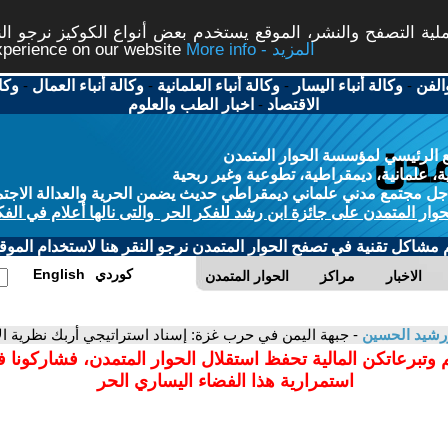
ة التصفح والنشر، الموقع يستخدم بعض أنواع الكوكيز نرجو النق
More info - المزيد
experience on our website
الفن
-
وكالة أنباء اليسار
-
وكالة أنباء العلمانية
-
وكالة أنباء العمال
-
وكا
الاقتصاد
-
اخبار الطب والعلوم
 الرئيسي لمؤسسة الحوار المتمدن
، علمانية، ديمقراطية، تطوعية وغير ربحية
ل مجتمع مدني علماني ديمقراطي حديث يضمن الحرية والعدالة الاجتم
حوار المتمدن على جائزة ابن رشد للفكر الحر والتى نالها أعلام في الفك
م مشاكل تقنية في تصفح الحوار المتمدن نرجو النقر هنا لاستخدام الموقع
كوردي
English
الاخبار
مراكز
الحوار المتمدن
رشيد الحسين
- جبهة اليمن في حرب غزة: إسناد استراتيجي أربك نظرية ال
 وتبرعاتكن المالية تحفظ استقلال الحوار المتمدن، فشاركونا 
استمرارية هذا الفضاء اليساري الحر