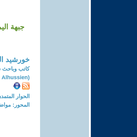
جبهة الي
خورشيد ا
كاتب وباحث 
(Khorshied Nahi Alhussien)
الحوار المتمدن-العدد: 8338 - 25
المحور: مواض