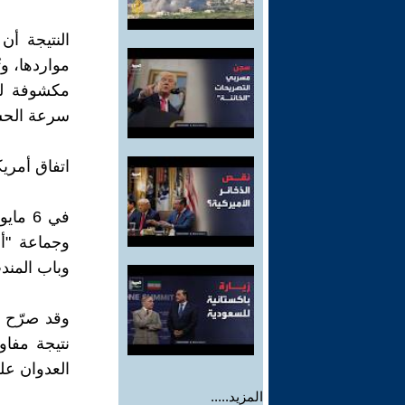
النتيجة أ
مواردها، وت
مكشوفة لته
سرعة الح
اتفاق أمري
وجماعة "أ
وباب المند
وقد صرّح م
نتيجة مفا
العدوان عل
المزيد.....