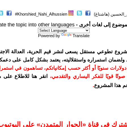
الحسين (هاشتاغ)
Khorshied_Nahi_Alhussien#
موضوع إلى لغات أخرى -
ate the topic into other languages
Powered by
Translate
شروع تطوعي مستقل يسعى لنشر قيم الحرية، العدالة الاجتم
. ولضمان استمراره واستقلاليته، يعتمد بشكل كامل على دعمك
دعمكم بمبلغ 10 دولارات سنويًا أو أكثر حسب إمكانياتكم، تساهمون في استم
وتًا قويًا للفكر اليساري والتقدمي
،
انقر هنا للاطلاع على 
م هذا المشروع
.
شترك في قناة «الحوار المتمدن» على اليوتيوب