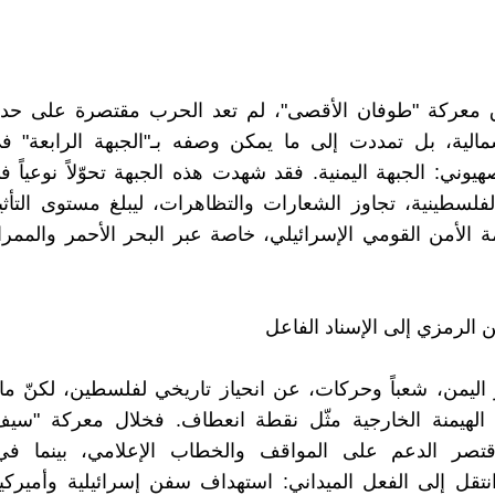
ق معركة "طوفان الأقصى"، لم تعد الحرب مقتصرة على حدو
مالية، بل تمددت إلى ما يمكن وصفه بـ"الجبهة الرابعة" ف
يوني: الجبهة اليمنية. فقد شهدت هذه الجبهة تحوّلاً نوعياً ف
لفلسطينية، تجاوز الشعارات والتظاهرات، ليبلغ مستوى التأثي
الأمن القومي الإسرائيلي، خاصة عبر البحر الأحمر والممرا
 الرمزي إلى الإسناد الفاعل
ر اليمن، شعباً وحركات، عن انحياز تاريخي لفلسطين، لكنّ ما
الهيمنة الخارجية مثّل نقطة انعطاف. فخلال معركة "سي
2)، اقتصر الدعم على المواقف والخطاب الإعلامي، بينما ف
نتقل إلى الفعل الميداني: استهداف سفن إسرائيلية وأميرك