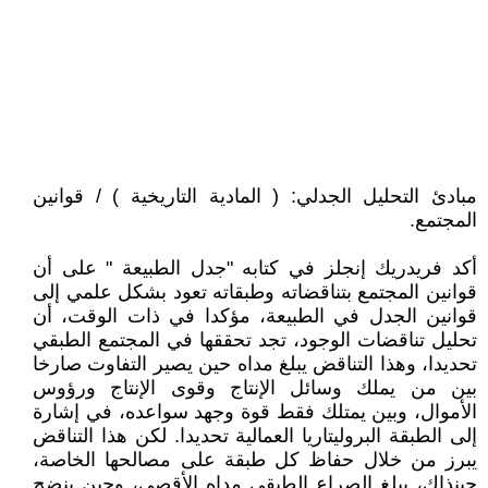
مبادئ التحليل الجدلي: ( المادية التاريخية ) / قوانين
المجتمع.
أكد فريدريك إنجلز في كتابه "جدل الطبيعة " على أن
قوانين المجتمع بتناقضاته وطبقاته تعود بشكل علمي إلى
قوانين الجدل في الطبيعة، مؤكدا في ذات الوقت، أن
تحليل تناقضات الوجود، تجد تحققها في المجتمع الطبقي
تحديدا، وهذا التناقض يبلغ مداه حين يصير التفاوت صارخا
بين من يملك وسائل الإنتاج وقوى الإنتاج ورؤوس
الأموال، وبين يمتلك فقط قوة وجهد سواعده، في إشارة
إلى الطبقة البروليتاريا العمالية تحديدا. لكن هذا التناقض
يبرز من خلال حفاظ كل طبقة على مصالحها الخاصة،
حينذاك، يبلغ الصراع الطبقي مداه الأقصى، وحين ينضج