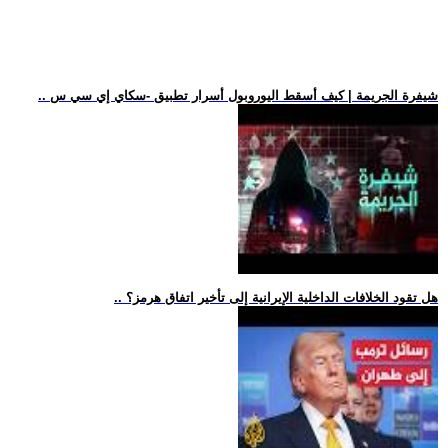
.. شيفرة الجريمة | كيف أسقط اليوروبول أسرار تطبيق -سكاي إي سي س
.. هل تقود الخلافات الداخلية الإيرانية إلى تأخير اتفاق هرمز؟