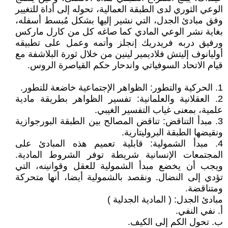
الوعي الثوري لدى الطبقة العمالية، تحوله إلى أداة للتغيير
وفق مبادئ الجدل، التي نشير إليها بشكل مُبسط أسفله،
بغاية نشر الوعي المادي كما صاغه كل من كارل ماركس
ورفيق دربه فريدريك إنجلز وأتمه وعمل على تطبيقه
أوليانوف إليتش فلاديمير لينين من خلال ثورة البلاشفة مع
قيام الاتحاد السوفياتي واندحار حكم القياصرة الروس.
1. الحركية والتطور: الظواهر الإجتماعية خاضعة للتطور.
2. العقلانية والعلمانية: تفسير الظواهر بطريقة مادية
علمية، بمعنى غياب التفسير الغيبي.
3. مبدأ التناقض: تناقض المصالح بين الطبقة البورجوازية
ونقيضها الطبقة البروليتارية.
4. مبدأ الشمولية: قابلية تعميم هذه المبادئ على
المجتمعات الإنسانية شريطة توفر الشروط المادية.
ويجب أن يخضع مبدأ الشمولية للعقل وقوانينه، التي
تؤدي إلى النضال. ونقصد بالشمولية أيضا، أنها متحركة
ومتناقضة.
مبادئ الجدل: ( المادية الجدلية )
أ. نفي النفي.
ب. تحول الكم إلى الكيف.