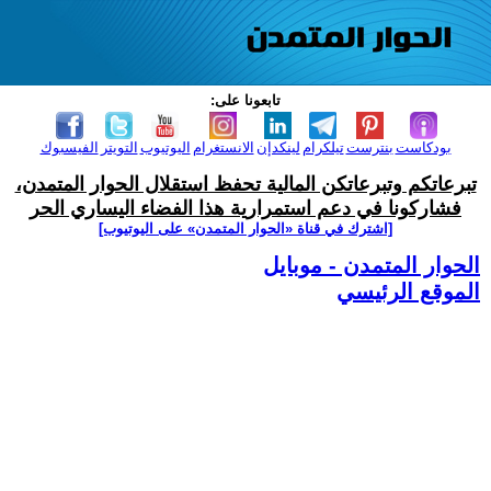
تابعونا على:
بودكاست
بنترست
تيلكرام
لينكدإن
الانستغرام
اليوتيوب
التويتر
الفيسبوك
تبرعاتكم وتبرعاتكن المالية تحفظ استقلال الحوار المتمدن،
فشاركونا في دعم استمرارية هذا الفضاء اليساري الحر
[اشترك في قناة ‫«الحوار المتمدن» على اليوتيوب]
الحوار المتمدن - موبايل
الموقع الرئيسي