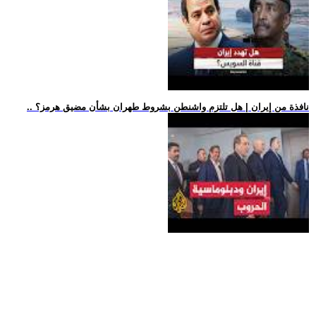
.. نافذة من إيران | هل تلتزم واشنطن بشروط طهران بشأن مضيق هرمز؟