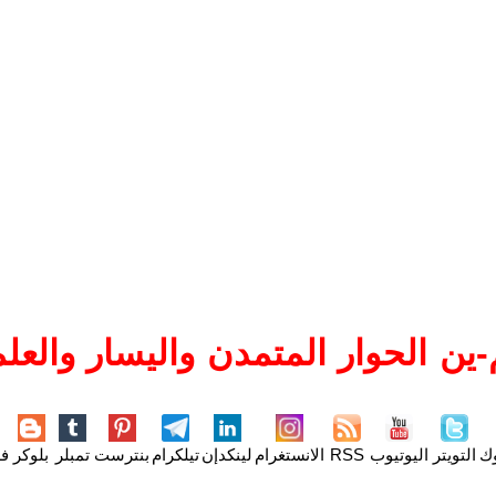
ين الحوار المتمدن واليسار والعلم
وك
التويتر
اليوتيوب
RSS
الانستغرام
لينكدإن
تيلكرام
بنترست
تمبلر
بلوكر
فل