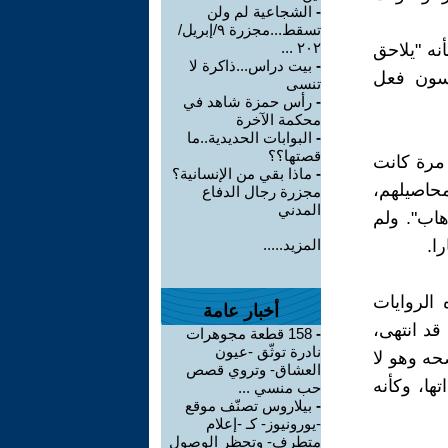
-
الشجاعية لم ولن
تسقط...مجزرة ٩/إبريل/
٢٠٢ ...
نه "يلاحق
-
بيت دراس...ذاكرة لا
رسون فعل
تنسى
-
رأس حمزة شاهد في
محكمة الآخرة
-
البوابات الحديدية..ما
قصتها؟؟
 مرة كانت
-
ماذا بقي من الإنسانية؟
حاصيلهم،
مجزرة رجال الدفاع
المدني
هاب". ولم
ا.
المزيد.....
 الروايات
أخبار عامة
قد انتهى،
-
158 قطعة مجوهرات
نادرة توثّق -عيون
حه وهو لا
العشاق- وتروي قصص
ها، وكأنه
حب منسي ...
-
بيلاروس تصنّف موقع
-يورونيوز- كـ -إعلام
متطرف- وتحظر الوصول