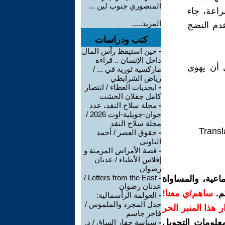
المنصوري جنوب لبن ...
راعة، جاء
المزيد.....
عدم النضج
كتب ودراسات
-
حين استيقظ رأس المال
داخل الإنسان .. قراءة
 أن يهوي
ماركسية ثورية في ... /
رياض الشرايطي
-
ابجديات العطاء / انتصار
كامل جفلان الخشت
-
مجلة سلاح النقد، عدد
جوان-جويلية-اوت 2026 /
مجلة سلاح النقد
Transl
-
حقوق العصر / أحمد
التاوتي
-
قصة الأمراض المزمنة و
إفلاس الأطباء / عدنان
رضوان
Letters from the East /
-
اعية، والمساواة
عدنان رضوان
م.
ساهم/ي معنا!
-
العولمة الرأسمالية:
جدل المجرد والملموس /
رار هذا المنبر الحر
فاخر جاسم
معلومات التحويل
-
سياسة حفار الساق / د.