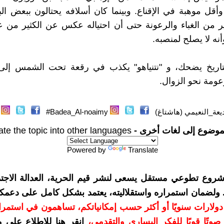
وأقل موهبة في الإقناع. وبينما كان أسلافه يحتالون ببعض الب
ثير من الغباء والرعونة حتى أن احتياله عكس عن الكثير من 
نه لا يصلح لمنصبه.
اريخ يضحك، و "نتنياهو" يكذب في رقعة تحت الشمس إلى
عومة نحو الزوال.
يعة_النعيمي (هاشتاغ)
Badea_Al-noaimy#
موضوع إلى لغات أخرى -
ate the topic into other languages
Powered by
Translate
شروع تطوعي مستقل يسعى لنشر قيم الحرية، العدالة الاجتم
. ولضمان استمراره واستقلاليته، يعتمد بشكل كامل على دعمك
دعمكم بمبلغ 10 دولارات سنويًا أو أكثر حسب إمكانياتكم، تساهمون في استم
وتًا قويًا للفكر اليساري والتقدمي
،
انقر هنا للاطلاع على 