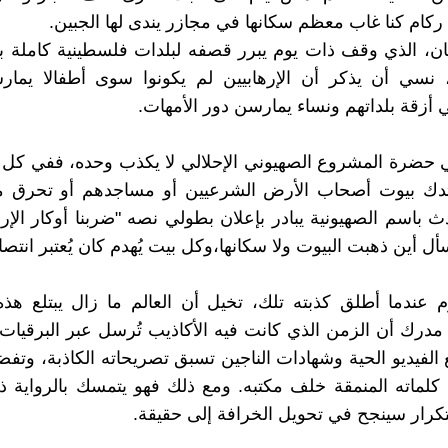
 ركام كنا غاب معظم سكانها في مجازر يندى لها الجبين.
ن، الذي وقف ذات يوم يبرر قصفه لبلدات فلسطينية كاملة بأ
"، نسي أن يذكر أن الإرهابيين لم يكونوا سوى أطفالا يما
 أزقة بلداتهم ونساء يمارسن دور الأمهات.
ي حضرة المشروع الصهيوني الإحلالي لا يكذب وحده، ففي كل
 تدك بيوت أصحاب الأرض الشرعيين أو مساجدهم أو تحرق م
ث باسم الصهيونية يبادر بإعلان بطولي نصه "ضربنا أوكار الإر
ل أين ذهبت البيوت ولا سكانها،وكل بيت يُهدم كان يُعتبر انتصار
يوم عندما أطلق كذبته تلك، تخيل أن العالم ما زال يبتلع هذه
ر مدرك أن الزمن الذي كانت فيه الأكاذيب تُرسل عبر البرقيات 
الفيديو الحية وشهادات الناجين تسبق تصريحاته الكاذبة، وتفض
كلماته المنمقة خلف مكتبه. ومع ذلك فهو يتمسك بالرواية ذات
لتكرار سينجح في تحويل الخرافة إلى حقيقة.