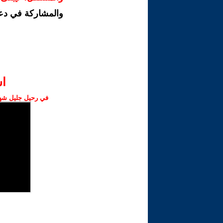
والمشاركة في دع
ا‫
في رحيل جليل شهبا