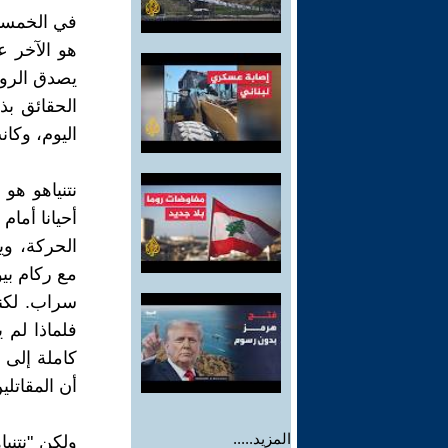
في الخمسين
هو الآخر عل
يصدق الروا
الحقائق بذ
اليوم، وكا
نتنياهو هو
أحيانا أمام
الحركة، وي
مع ركام بي
فلماذا لم 
كاملة إلى 
أن المقاتل
المزيد.....
ولكن "نتني