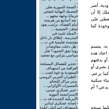
...
دية، أصر
-
الصحة السورية تعلن
الحصيلة النهائية لتفجير
لك إلا أن
جرمانا..وجهة مجهو ...
 تغطي على
-
بعد أسابيع من هزيمته
أمام القضاء.. ترامب يعود
وجودة كما
لملف -الجنسية ...
-
المنفّذ تلميذ في
المدرسة.. إطلاق نار داخل
مؤسسة تعليمية في ت ...
به. يبتسم
-
هل دخلت مفاوضات
روما نفق الجمود؟ تعثّر
اعتاد هذه
سياسي يتزامن مع تصعيد
أو يدفنهم
...
-
تحذير للفصائل المسلحة
ع بصري أو
العراقية من استهداف
السعودية ودعوة لضب ...
ن قد قُتل 12 ألف مقاتل كما يزعم،
-
الطيران الحربي الروسي
ياء سكنية
يدمر مراكز للتحكم
بالمسيرات الأوكراني ...
 يدعي؟ أم
-
خبير عسكري صيني:
الاستراتيجية النووية
الأمريكية الجديدة قد ت ...
-
إصابة عسكري لبناني
كنها نسخة
باستهداف إسرائيلي لبلدة