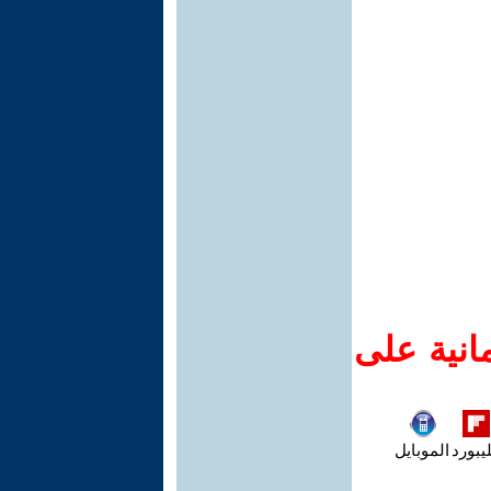
انية على
يبورد
الموبايل