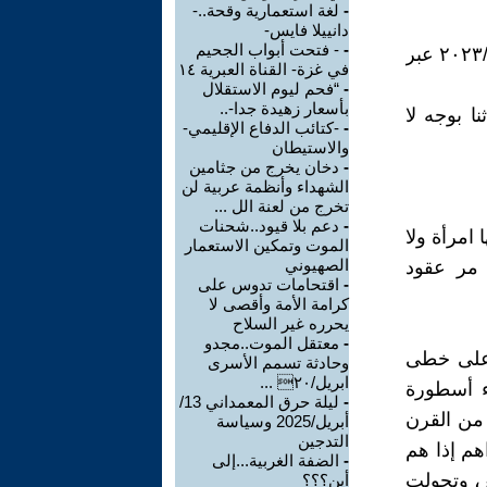
-
لغة استعمارية وقحة..-
دانييلا فايس-
-
- فتحت أبواب الجحيم
منذ أن تعرف العالم على "بنيامين نتنياهو" عن قرب بعد السابع من أكتوبر/٢٠٢٣ عبر
في غزة- القناة العبرية ١٤
-
“فحم ليوم الاستقلال
بأسعار زهيدة جدا-..
ا بوجه لا
-
-كتائب الدفاع الإقليمي-
والاستيطان
-
دخان يخرج من جثامين
الشهداء وأنظمة عربية لن
تخرج من لعنة الل ...
-
دعم بلا قيود..شحنات
امرأة ولا
الموت وتمكين الاستعمار
الصهيوني
 مر عقود
-
اقتحامات تدوس على
كرامة الأمة وأقصى لا
يحرره غير السلاح
-
معتقل الموت..مجدو
ر على خطى
وحادثة تسمم الأسرى
ابريل/٢٠ ...
اء أسطورة
-
ليلة حرق المعمداني 13/
 من القرن
أبريل/2025 وسياسة
التدجين
هم إذا هم
-
الضفة الغربية...إلى
ر، وتحولت
أين؟؟؟