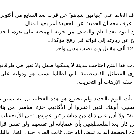
عرف معه أن الحديث عن الحقيقة أمر بعيد المنال.
د اليوم بعد العام والنصف من حربه الهمجية على غزة، ليحدثن
ح عن زيارته إلى قواته في رفح مؤكدا...
.
 هذا النتن اجتاحت مدينة لا يسكنها طفل ولا تعبر في طرقاتها 
ى الفصائل الفلسطينية التي لطالما نسب هو ودولته على
ا صفة الإرهاب أو التخريب.
م يأت اليوم بالجديد ولم يخترع هو هذه العجلة، بل إنه يسي
سسين، أولئك الذين اعتبروا أن الأكاذيب جزء أساسي من بن
قية". ولا أدل على ذلك من مناشير "بن غوريون" في الأربعينيات
 كان يعد الفلسطينيين بأن عصاباته لن تمسهم ولن تمس قرا
ن الحقيقة أنه لم تمض أيام حتى غابت القرى خلف الغبار والنا