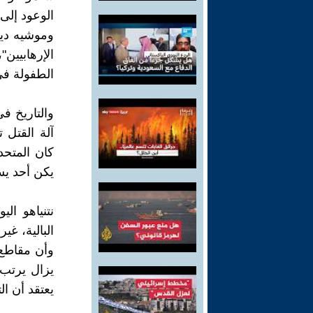
الوعود إلى
وموشيه ديا
الإرهابيين
الطفولة في
والتاريخ ف
آلة القتل
كان المتحد
يكن أحد يسأ
نتنياهو ال
البالية، غي
وأن مقاطع 
يزال يرتب 
يعتقد أن ا