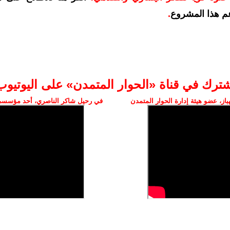
م هذا المشروع
.
شترك في قناة «الحوار المتمدن» على اليوتيوب
ز، عضو هيئة إدارة الحوار المتمدن
في رحيل شاكر الناصري، أحد مؤسسي 