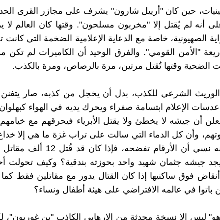
يات، حين كان "أرييل شارون" يشرف على مجازر القرى الحدو
ى أنه لم يُقتل إلا "مخربون مسلحون". وقتها كان العالم لا يم
ية الصهيونية، خاصة مع الدعاية الإعلامية الضخمة التي كانت
ريعة "الأمن القومي". والفرق الوحيد أن الكاميرات لم تكن م
نت الضحية وقتها تُقتل مرتين، مرة بالرصاص، ومرة بالكذب.
 الوريث الشرعي للكذب، بدل أن يخجل من كذبه، صار يتفنن 
 عدسات الإعلام ابتسامة صفراء ويحرك يديه في الهواء كبهلوان 
علن أن جيشه لا يخطئ ولا يقتل الأبرياء فيحرقهم مع خيامهم 
وتهم، وأن كل الدماء التي سالت على تراب غزة ما هي إلا خدا
سراب. لكنه نسي أن الأرقام تفضحه، فإذا كا
يجد جيشه جثمان شهيد واحد بحوزته بندقية؟ وكيف تحولت أح
أنقاض فوق ساكنيها إذا كان القتال يدور مع مقاتلين فقط كما
ين باتوا في عالمه الافتراضي على هيئة أطفال ونساء؟
اهو" ليس إلا نسخة محدثة من الإرهابي الكاذب "بن غوريون"، ل