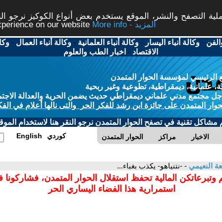
ة التصفح والنشر، الموقع يستخدم بعض أنواع الكوكيز نرجو النق
More info - المزيد
experience on our website
الفن
-
وكالة أنباء اليسار
-
وكالة أنباء العلمانية
-
وكالة أنباء العمال
-
وكا
الاقتصاد
-
اخبار الطب والعلوم
 الرئيسي لمؤسسة الحوار المتمدن
، علمانية، ديمقراطية، تطوعية وغير ربحية
ل مجتمع مدني علماني ديمقراطي حديث يضمن الحرية والعدالة الاجتم
حوار المتمدن على جائزة ابن رشد للفكر الحر والتى نالها أعلام في الفك
م مشاكل تقنية في تصفح الحوار المتمدن نرجو النقر هنا لاستخدام الموقع
كوردي
English
الاخبار
مراكز
الحوار المتمدن
عة النعيمي
- -نتنياهو- يكذب بغباء...
 وتبرعاتكن المالية تحفظ استقلال الحوار المتمدن، فشاركونا 
استمرارية هذا الفضاء اليساري الحر