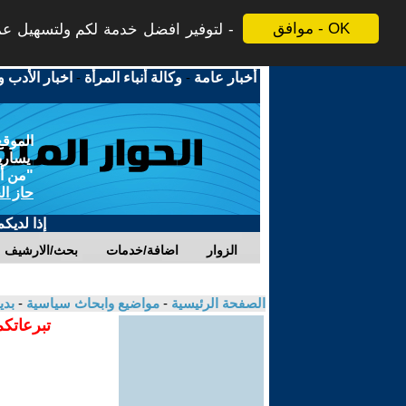
موافق - OK
لتوفير افضل خدمة لكم ولتسهيل عملي
أخبار عامة
-
وكالة أنباء المرأة
-
اخبار الأدب و
الموقع
يسارية
"من أج
حاز ال
إذا لديك
الزوار
اضافة/خدمات
بحث/الارشيف
الصفحة الرئيسية
-
مواضيع وابحاث سياسية
-
بدي
تبرعاتكم