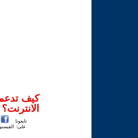
كيف تدعم-
الانترنت؟
تابعونا
على:
الفيسب