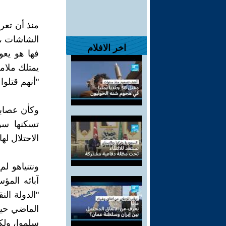
الشاشات ، 
اخر الافلام
فها هو يعو
يمتلك ملام
"أنهم قتلوا 12 ألف مقاتل ولم يصب مدني واحد"
وكأن عصابات
تسكنها سو
الاحتلال له
ونتنياهو ل
آبائه المؤ
"الدولة الن
الماضي حين
سلموا، ولك