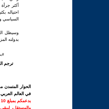
أكثر جرأة 
احتياله بك
السياسي وأ
وسيظل الت
بدولته المز
#بد
ترجم ال
الحوار المتمدن م
في العالم العربي
ب
والمستقل، ليبقى ص