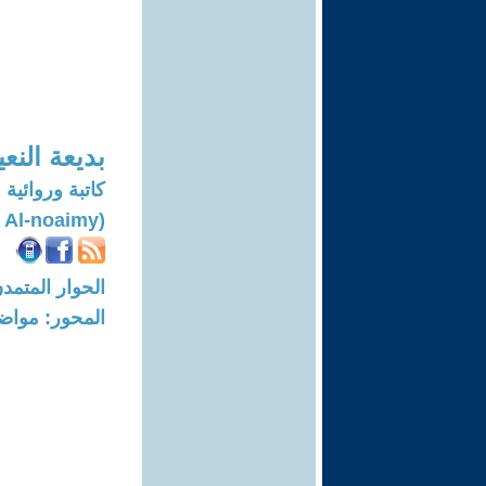
بديعة النع
كاتبة وروائية 
(Badea Al-noaimy)
الحوار المتمدن-العدد: 8326 - 25
المحور: مواض