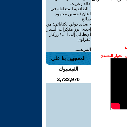
خالد زغريت
-
الطائفية المتغلغلة في
لبنان / حسين محمود
صالح
-
صدى دولي لكتاباتي: من
إحدى أبرز مفكرات اليسار
الإيطالي إلى أ ... / رزكار
عقراوي
المزيد.....
الحوار المتمدن
المعجبين بنا على
الفيسبوك
3,732,970