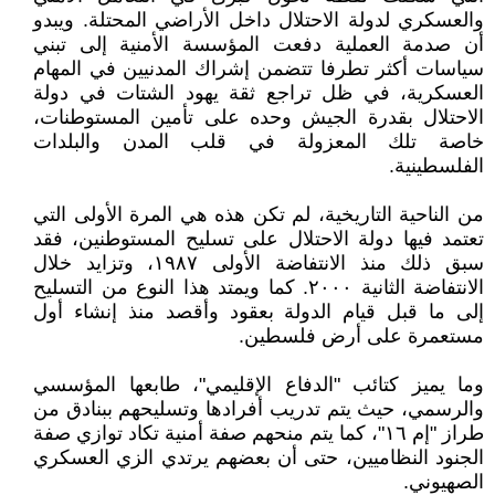
والعسكري لدولة الاحتلال داخل الأراضي المحتلة. ويبدو
أن صدمة العملية دفعت المؤسسة الأمنية إلى تبني
سياسات أكثر تطرفا تتضمن إشراك المدنيين في المهام
العسكرية، في ظل تراجع ثقة يهود الشتات في دولة
الاحتلال بقدرة الجيش وحده على تأمين المستوطنات،
خاصة تلك المعزولة في قلب المدن والبلدات
الفلسطينية.
من الناحية التاريخية، لم تكن هذه هي المرة الأولى التي
تعتمد فيها دولة الاحتلال على تسليح المستوطنين، فقد
سبق ذلك منذ الانتفاضة الأولى ١٩٨٧، وتزايد خلال
الانتفاضة الثانية ٢٠٠٠. كما ويمتد هذا النوع من التسليح
إلى ما قبل قيام الدولة بعقود وأقصد منذ إنشاء أول
مستعمرة على أرض فلسطين.
وما يميز كتائب "الدفاع الإقليمي"، طابعها المؤسسي
والرسمي، حيث يتم تدريب أفرادها وتسليحهم ببنادق من
طراز "إم ١٦"، كما يتم منحهم صفة أمنية تكاد توازي صفة
الجنود النظاميين، حتى أن بعضهم يرتدي الزي العسكري
الصهيوني.