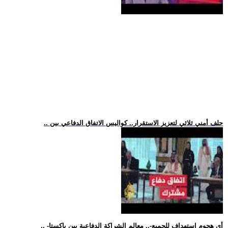
.. حلف أمني ثلاثي لتعزيز الاستقرار.. كواليس الاتفاق الدفاعي بين
.. -أي هجوم استهداف للجميع-.. معالم الشراكة الدفاعية بين باكستا