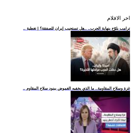
اخر الافلام
.. ترامب يلوّح بنهاية الحرب.. ..هل تستجيب إيران للصفقة؟ | تغطية
.. غزة وسلاح المقاومة.. ما الذي يخفيه الغموض ببنود سلاح المقاوم