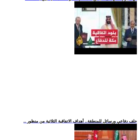
.. حلف دفاعي ورسائل للمنطقة.. أهداف الاتفاقية الثلاثية من منظور