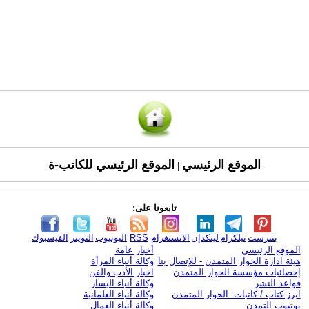
الموقع الرئيسي
الموقع الرئيسي للكاتب-ة
|
تابعونا على:
بنترست
تيلكرام
لينكدإن
الانستغرام
RSS
اليوتيوب
التويتر
الفيسبوك
الموقع الرئيسي
أخبار عامة
هيئة ادارة الحوار المتمدن - للإتصال بنا
وكالة أنباء المرأة
إحصائيات مؤسسة الحوار المتمدن
اخبار الأدب والفن
قواعد النشر
وكالة أنباء اليسار
ابرز كتاب / كاتبات الحوار المتمدن
وكالة أنباء العلمانية
يوتيوب التمدن
وكالة أنباء العمال