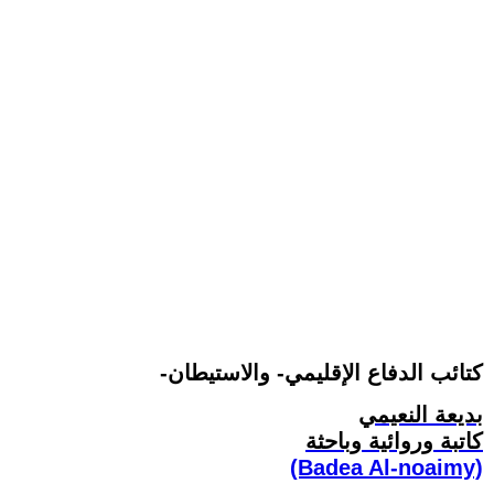
-كتائب الدفاع الإقليمي- والاستيطان
بديعة النعيمي
كاتبة وروائية وباحثة
(Badea Al-noaimy)