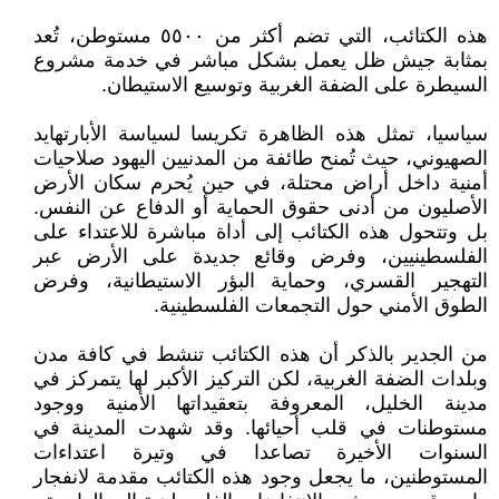
هذه الكتائب، التي تضم أكثر من ٥٥٠٠ مستوطن، تُعد
بمثابة جيش ظل يعمل بشكل مباشر في خدمة مشروع
السيطرة على الضفة الغربية وتوسيع الاستيطان.
سياسيا، تمثل هذه الظاهرة تكريسا لسياسة الأبارتهايد
الصهيوني، حيث تُمنح طائفة من المدنيين اليهود صلاحيات
أمنية داخل أراض محتلة، في حين يُحرم سكان الأرض
الأصليون من أدنى حقوق الحماية أو الدفاع عن النفس.
بل وتتحول هذه الكتائب إلى أداة مباشرة للاعتداء على
الفلسطينيين، وفرض وقائع جديدة على الأرض عبر
التهجير القسري، وحماية البؤر الاستيطانية، وفرض
الطوق الأمني حول التجمعات الفلسطينية.
من الجدير بالذكر أن هذه الكتائب تنشط في كافة مدن
وبلدات الضفة الغربية، لكن التركيز الأكبر لها يتمركز في
مدينة الخليل، المعروفة بتعقيداتها الأمنية ووجود
مستوطنات في قلب أحيائها. وقد شهدت المدينة في
السنوات الأخيرة تصاعدا في وتيرة اعتداءات
المستوطنين، ما يجعل وجود هذه الكتائب مقدمة لانفجار