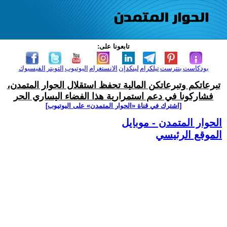
تابعونا على:
بودكاست
بنترست
تيلكرام
لينكدإن
الانستغرام
اليوتيوب
التويتر
الفيسبوك
تبرعاتكم وتبرعاتكن المالية تحفظ استقلال الحوار المتمدن،
فشاركونا في دعم استمرارية هذا الفضاء اليساري الحر
[اشترك في قناة ‫«الحوار المتمدن» على اليوتيوب]
الحوار المتمدن - موبايل
الموقع الرئيسي