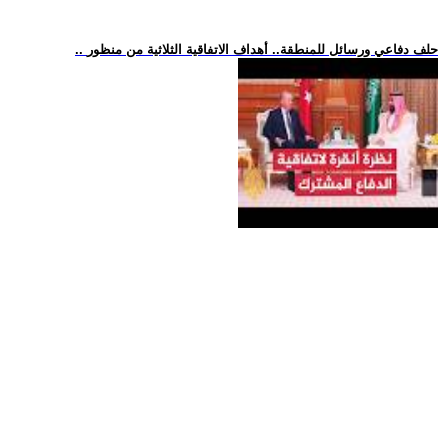
.. حلف دفاعي ورسائل للمنطقة.. أهداف الاتفاقية الثلاثية من منظور