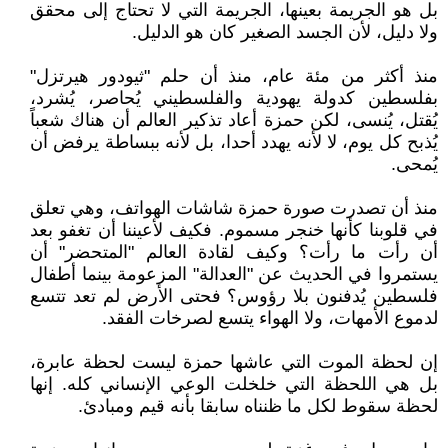
بل هو الجريمة بعينها، الجريمة التي لا تحتاج إلى محقق
ولا دليل، لأن الجسد الصغير كان هو الدليل.
منذ أكثر من مئة عام، منذ أن حلم "ثيودور هيرتزل"
بفلسطين كدولة يهودية والفلسطيني يُحاصر، يُشرد،
يُقتل، يُنسى، لكن حمزة أعاد تذكير العالم أن هناك شعباً
يُذبح كل يوم، لا لأنه يهدد أحدا، بل لأنه ببساطة يرفض أن
يُمحى.
منذ أن تصدرت صورة حمزة شاشات الهواتف، وهي تعلق
في قلوبنا كأنها خنجر مسموم. فكيف لأعيننا أن تغفو بعد
أن رأت ما رأت؟ وكيف لقادة العالم "المتحضر" أن
يستمروا في الحديث عن "العدالة" المزعومة بينما أطفال
فلسطين يُدفنون بلا رؤوس؟ فحتى الأرض لم تعد تتسع
لدموع الأمهات، ولا الهواء يتسع لصرخات الفقد.
إن لحظة الموت التي عاشها حمزة ليست لحظة عابرة،
بل هي اللحظة التي خلخلت الوعي الإنساني كله. إنها
لحظة سقوط لكل ما ظنناه سابقا بأنه قيم ومبادئ.