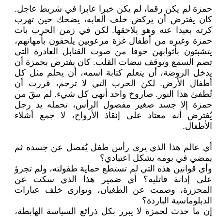
حمزة لم يكن رقما، لم يكن خبرا عابرا في شريط عاجل.
كان يفترض أن يركض خلف ألعابه، يضحك حين تهرب
كرته بعيدا عنه وهو يلاحقها. لكن في زمن الحرب بات
حمزة وغيره من أطفال غزة مرعوبين يلحقون بأمهاتهم،
يتشبثون بأثوابهن خوفا من صوت القنابل الغادرة التي
تصم السمع وتوقف نبضات القلب. كان يفترض بحمزة أن
يدخل الروضة، أن يتعلم كتابة اسمه، أن يحلم مثل كل
أطفال الأرض. لكن الحرب التي لا ترحم، قررت أن
تُطفئ هذا النور. صاروخ واحد أنهى كل شيء. لم يبقَ من
حمزة إلا جسد صغير مفصول الرأس، تحمله يد رجل
يُفترض أنه معتاد على إنقاذ الأرواح، لا جمع أشلاء
الأطفال.
أي عالم هذا الذي يرى رأس طفل يُفصل عن جسده ثم
يمضي في يومه بشكل اعتيادي؟
وأي قوانين هذه التي لم تستطع حماية طفولته، ولم تجرؤ
على إدانة قاتليه؟ أي ضمير هذا الذي سكت عن
المجزرة، وصمت عن الطغيان، وتوارى خلف عبارات
الدبلوماسية الباردة؟
إن ما حدث لحمزة لا يبرر بكل ذرائع السياسة الهابطة،