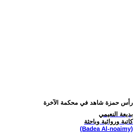
رأس حمزة شاهد في محكمة الآخرة
بديعة النعيمي
كاتبة وروائية وباحثة
(Badea Al-noaimy)