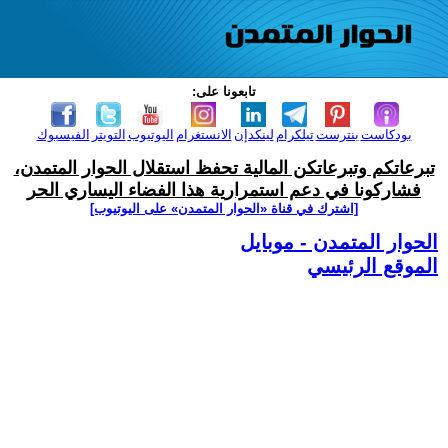
تابعونا على:
بودكاست
بنترست
تيلكرام
لينكدإن
الانستغرام
اليوتيوب
التويتر
الفيسبوك
تبرعاتكم وتبرعاتكن المالية تحفظ استقلال الحوار المتمدن،
فشاركونا في دعم استمرارية هذا الفضاء اليساري الحر
[اشترك في قناة ‫«الحوار المتمدن» على اليوتيوب]
الحوار المتمدن - موبايل
الموقع الرئيسي