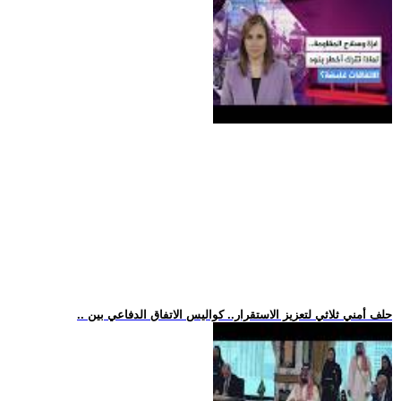
.. حلف أمني ثلاثي لتعزيز الاستقرار.. كواليس الاتفاق الدفاعي بين