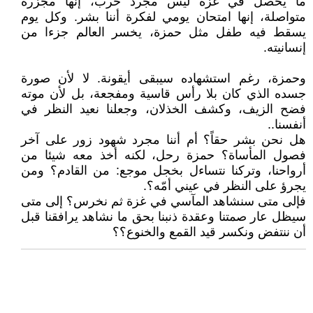
ما يحصل في غزة ليس مجرد حرب، إنها مجزرة
متواصلة، إنها امتحان يومي لفكرة أننا بشر. وكل يوم
يسقط فيه طفل مثل حمزة، يخسر العالم جزءا من
إنسانيته.
وحمزة، رغم استشهاده سيبقى أيقونة. لا لأن صورة
جسده الذي كان بلا رأس قاسية ومفجعة، بل لأن موته
فضح الزيف، وكشف الخذلان، وجعلنا نعيد النظر في
أنفسنا..
هل نحن بشر حقاً؟ أم أننا مجرد شهود زور على آخر
فصول المأساة؟ حمزة رحل، لكنه أخذ معه شيئا من
أرواحنا، وتركنا نتساءل بخجل موجع: من القادم؟ ومن
يجرؤ على النظر في عيني أمّه؟.
فإلى متى سنشاهد المآسي في غزة ثم نخرس؟ إلى متى
سيظل عار صمتنا وعقدة ذنبنا بحق ما نشاهد يرافقنا قبل
أن ننتفض ونكسر قيد القمع والخنوع؟؟