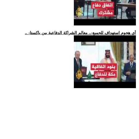
.. -أي هجوم استهداف للجميع-.. معالم الشراكة الدفاعية بين باكستا