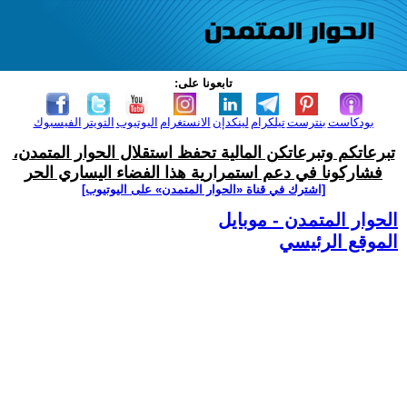
تابعونا على:
بودكاست
بنترست
تيلكرام
لينكدإن
الانستغرام
اليوتيوب
التويتر
الفيسبوك
تبرعاتكم وتبرعاتكن المالية تحفظ استقلال الحوار المتمدن،
فشاركونا في دعم استمرارية هذا الفضاء اليساري الحر
[اشترك في قناة ‫«الحوار المتمدن» على اليوتيوب]
الحوار المتمدن - موبايل
الموقع الرئيسي