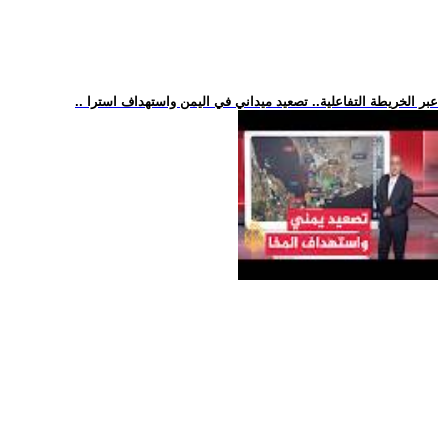
.. عبر الخريطة التفاعلية.. تصعيد ميداني في اليمن واستهداف استرا