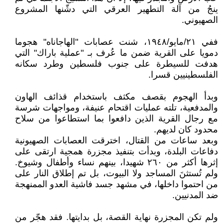
ينجُ من آلة التطهير العرقي التي دشّنها المشروع
الصهيوني.
ففي ٢١/مايو/١٩٤٨، شنت عصابات "الهاجاناه" هجوما
دمويا على القرية ضمن ما عُرف بـ "عملية باراك" التي
هدفت للسيطرة على جنوب فلسطين وطرد سكانه
الفلسطينيين قسرا.
وبدأ الهجوم بقصف مكثف باستخدام قذائف الهاون
والمدفعية، تلته عمليات اقتحام عنيفة، ومواجهات شرسة
مع رجال القرية الذين دافعوا بما استطاعوا من سلاح
محدود كان لديهم.
وبعد ساعات من القتال، اخترقت العصابات الصهيونية
دفاعات البلدة، وبدأت بتنفيذ مجزرة همجية ارتقى على
إثرها أكثر من ٢٦٠ شهيدا، بينهم نساء وأطفال وشيوخ.
ولم تُستثنَ المساجد ولا البيوت، بل تم إطلاق النار على
من احتموا داخلها، في مشهد جسد فاشية العدو الممنهجة
ضد المدنيين.
ولم تكن المجزرة نهاية القصة، بل بدايتها. فقد هجّر من