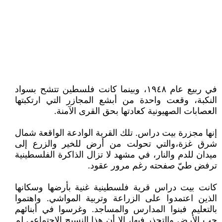
في ربيع عام ١٩٤٨، وبينما كانت فلسطين تتشح بسواد
النكبة، وقعت واحدة من أبشع المجازر التي ارتكبتها
العصابات الصهيونية كعادتها بحق القرى الآمنة.
إنها مجزرة بيت دراس. تلك القرية الوادعة الواقعة شمال
شرق غزة،والتي تحولت من أرض للخير والزرع إلى
ميدان للدم والنار، في مشهد لا تزال الذاكرة الفلسطينية
ترفض طيّ صفحته رغم مرور عقود.
كانت بيت دراس قرية فلسطينية غنية بأرضها وسكانها
الذين اعتمدوا على الزراعة وتربية المواشي. واهتموا
بالتعليم فبنوا المدارس والمساجد. وغرسوا في أبنائهم
حب الأرض والتجذر فيها، إلا أن هذا النسيج الاجتماعي لم