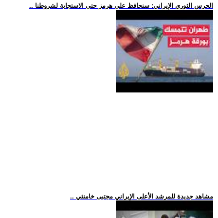
.. الحرس الثوري الإيراني: سنحافظ على هرمز حتى الاستجابة لشروطنا
.. مشاهد جديدة للمرشد الأعلى الإيراني مجتبى خامنئي