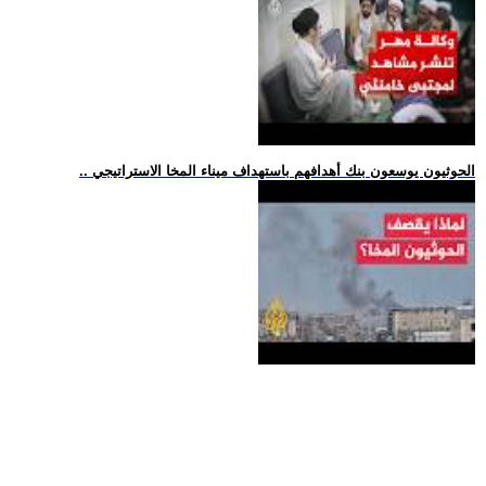
.. الحوثيون يوسعون بنك أهدافهم باستهداف ميناء المخا الاستراتيجي