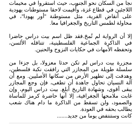
نجا من السكان نحو الجنوب، حيث استقروا في مخيمات
اللاجئين في قطاع غزة، وأُقيمت لاحقا مستوطنات يهودية
على أنقاض القرية، مثل مستوطنة "أور يهودا"، في
محاولة لطمس التاريخ والجغرافيا معا.
إلا أن الرواية لم تُمحَ.فقد ظل اسم بيت دراس حاضرا
في الذاكرة الجماعية الفلسطينية، تتناقله الألسن،
وتحفظه الأمهات في حكايات النزوح والحنين.
مجزرة بيت دراس لم تكن حدثا معزولا، بل جزءا من
سلسلة طويلة من المجازر التي رافقت نكبة فلسطين،
وهدفت إلى تطهير الأرض من سكانها الأصليين. ومع أن
آلة النسيان تحاول جاهدة أن تطغى، فإن وجع المجازر
يبقى أقوى، وشهادة التاريخ أبلغ. بيت دراس اليوم، وإن
غابت ملامحها الجغرافية، إلا أنها حاضرة كرمز للمأساة
والصمود، ولن تسقط من الذاكرة ما دام هناك شعب
يطالب بحقه في العودة.
كانت وستنتفض يوما من جديد.......