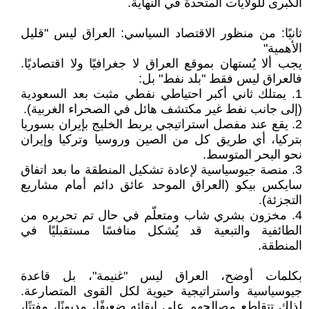
الكبرى للولايات المتحدة في النهاية.
ثانيًا: من منظور الاقتصاد السياسي: العراق ليس "قليل
الأهمية"
يجب ألا يُستهان بموقع العراق لا جغرافيًا ولا اقتصاديًا.
فالعراق ليس فقط "بلد نفط" بل:
1. يمتلك ثاني أكبر احتياطي نفطي مثبت بعد السعودية
(إلى جانب نفط غير مكتشف هائل في الصحراء الغربية).
2. يقع عند مفصل استراتيجي يربط الخليج بإيران بسوريا
بتركيا، أي طريق كل من الصين وروسيا وتركيا وإيران
نحو البحر المتوسط.
3. منصة جيوسياسية لإعادة تشكيل المنطقة ما بعد اتفاق
سايكس بيكو (العراق الموحد عائق دائم أمام مشاريع
التجزئة).
4. مخزون بشري شاب ومتعلّم في حال تم تحريره من
الطائفية والتبعية قد يُشكل منافسًا مستقبليًا في
المنطقة.
بكلمات أوضح، العراق ليس "غنيمة"، بل قاعدة
جيوسياسية واستراتيجية حيوية لكل القوى المتصارعة.
لذلك تتقاطع مصالحهم على إبقائه ضعيفًا، مديونًا، مفتتًا،