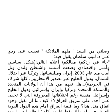
وصلني من السيد " ملهم الملائكة " تعقيب على ردي
على د. لبيب سلطان يقول فيه:
"جاء في ردكم/ مقالكم/ أعلاه التالي:(هيكل سياسي
وأمني واقتصادي وضعت أسسه واشنطن ولندن وتل
أبيب منذ عام 2003. إيران وميليشياتها، وتركيا عبر احتلال
الشمال، ودول الخليج عبر تصدير الانتحاريين، كلها شركاء
في الجريمة)...هل نفهم من هذا أن الولايات المتحدة
والمملكة المتحدة وتركيا وإيران وإسرائيل ودول الخليج
وإسرائيل متفقة رغم اختلافاتها المعروفة التي لا تخفى
على أحد، على تمزيق العراق؟؟ كيف لنا ان نقبل وجود
اتفاق مثل هذا؟ وما قيمة العراق امام هذه الدول القوية
الغنية، حتى لو ملك نفط قارون كله؟ العالم ليس اسود