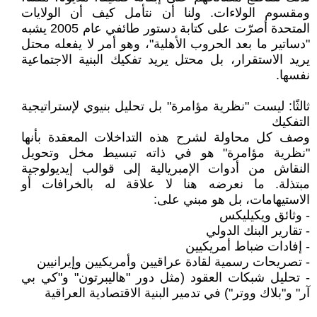
ومقسوم الولاءات. ولنا أن نتأمل كيف أن الولايات
المتحدة أصرّت على كتابة دستور طائفي عام 2005 يشبه
"دساتير ما بعد الحروب الأهلية"، وهو أمر لا يفعله محتل
يريد الاستقرار، بل محتل يريد تفكيك البنية الاجتماعية
نفسها.
ثالثًا: ليست "نظرية مؤامرة" بل تحليل بنيوي لإستراتيجية
التفكيك
وصف كل محاولة لشرح هذه التداخلات المعقدة بأنها
"نظرية مؤامرة" هو في ذاته تبسيط مخل وتحويل
النقاش من أدوات الإمبريالية إلى قوالب إيديولوجية
مبتذلة. ما نعرضه هنا لا علاقة له بالخرافات أو
الاستيهامات، بل هو مبني على:
- وثائق ويكيليكس
- تقارير البنك الدولي
- إفادات ضباط أمريكيين
- تصريحات رسمية لقادة عراقيين وأمريكيين وإيرانيين
- تحليل شبكات العقود (مثل دور "هاليبرتون" و"كي بي
آر" و"بلاك ووتر") في تدمير البنية الاقتصادية العراقية