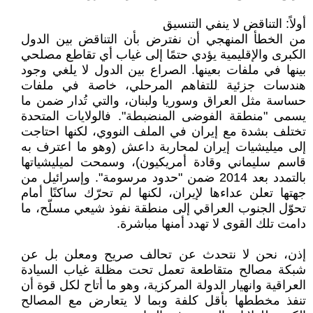
أولاً: التناقض لا ينفي التنسيق
من الخطأ المنهجي أن نفترض بأن التناقض بين الدول
الكبرى والإقليمية يؤدي حتمًا إلى غياب أي تقاطع مصلحي
بينها في ملفات بعينها. الصراع بين الدول لا يلغي وجود
هندسات جزئية للتفاهم المرحلي، خاصة في ملفات
حساسة مثل العراق وسوريا ولبنان، والتي تُدار ضمن ما
يسمى "منطقة الفوضى المنضبطة". فالولايات المتحدة
تختلف بشدة مع إيران في الملف النووي، لكنها احتاجت
إلى ميليشيات إيران لمحاربة داعش (وهو ما اعترف به
قاسم سليماني وقادة أمريكيون)، وسمحت لميليشياتها
بالتمدد بعد 2014 ضمن "حدود مرسومة". وإسرائيل من
جهتها تعلن عداءها لإيران، لكنها لم تحرّك ساكنًا أمام
تحوّل الجنوب العراقي إلى منطقة نفوذ شيعي مسلّح، ما
دامت تلك القوى لا تهدد أمنها مباشرة.
إذن، نحن لا نتحدث عن تحالف صريح ومعلن بل عن
شبكة مصالح متقاطعة تعمل تحت مظلة غياب السيادة
العراقية وانهيار الدولة المركزية، وهو ما أتاح لكل قوة أن
تنفذ مخططها بأقل كلفة وبما لا يتعارض مع المصالح