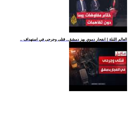
.. العالم الليلة | انفجار دموي يهز دمشق.. قتلى وجرحى في استهداف