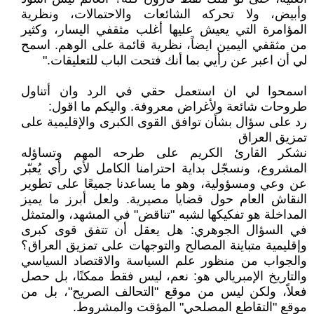
وأبيض، ولا تحركه الشائعات والاحتمالات، ونظرية
المؤامرة التي يعيش عليها أغلب مثقفي اليسار، وكثير
من مثقفي اليمين ايضاً، نظرية قائمة على الوهم. اسمح
لي أن اعبر عن رأيي بما أنك فتحت الباب للتعليقات."
اسمحوا لي ان استعمل حقي في الرد وان أتناول
طروحات شائعة ولأغراض معروفة. واليكم ما اقول:
رد على سؤال بشأن توافق القوى الكبرى والإقليمية على
تمزيق العراق
نشكر القارئ الكريم على طرحه المهم وتساؤله
المشروع، ونسجّل بداية احترامنا الكامل لأي رأي يُعبّر
عن وعي ومسؤولية، وهو ما يساعدنا جميعًا على تطوير
النقاش العام حول قضايا مصيرية. ولعل أبرز ما يميز
المداخلة هو تفكيكها لشبه "تناقض" في المشهد، والمتمثل
في السؤال الجوهري: هل يعقل أن تتفق قوى كبرى
وإقليمية متباينة المصالح والتوجهات على تمزيق العراق؟
والجواب من منظور علم السياسة والاقتصاد السياسي
والتاريخ الإمبريالي هو: نعم، ليس فقط ممكنًا، بل حصل
فعلاً، ولكن ليس من موقع "التحالف الصريح"، بل من
موقع "التقاطع المصلحي" المؤقت والمشروط.