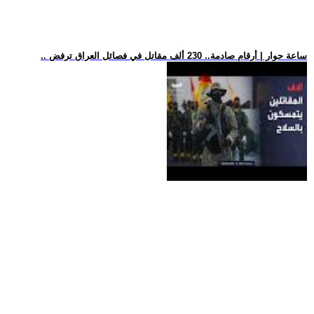
.. ساعة حوار | أرقام صادمة.. 230 ألف مقاتل في فصائل العراق ترفض