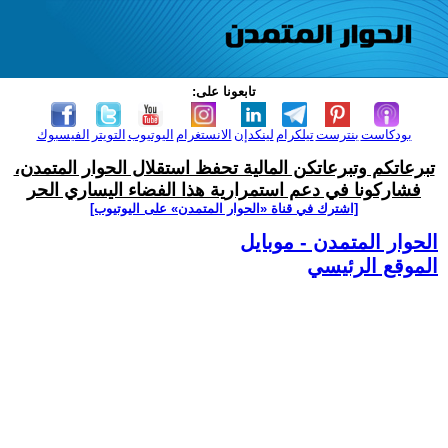
تابعونا على:
بودكاست
بنترست
تيلكرام
لينكدإن
الانستغرام
اليوتيوب
التويتر
الفيسبوك
تبرعاتكم وتبرعاتكن المالية تحفظ استقلال الحوار المتمدن،
فشاركونا في دعم استمرارية هذا الفضاء اليساري الحر
[اشترك في قناة ‫«الحوار المتمدن» على اليوتيوب]
الحوار المتمدن - موبايل
الموقع الرئيسي