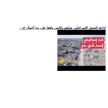
.. إذاعة الجيش الإسرائيلي: نتنياهو وكاتس وافقا على بدء أعمال إع