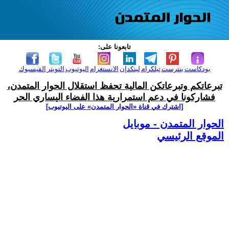
تابعونا على:
بودكاست
بنترست
تيلكرام
لينكدإن
الانستغرام
اليوتيوب
التويتر
الفيسبوك
تبرعاتكم وتبرعاتكن المالية تحفظ استقلال الحوار المتمدن،
فشاركونا في دعم استمرارية هذا الفضاء اليساري الحر
[اشترك في قناة ‫«الحوار المتمدن» على اليوتيوب]
الحوار المتمدن - موبايل
الموقع الرئيسي