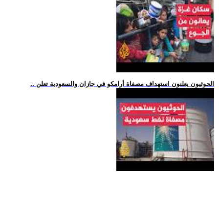
.. الحوثيون يعلنون استهداف مصفاة أرامكو في جازان والسعودية تعلن