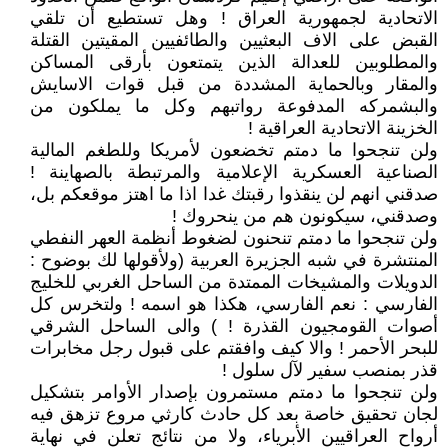
الاتحادية لجمهورية العراق ! وهل تستطيع أن تلقي
القبض على الاف البعثيين والطائفيين المقيتين القتلة
والمطلوبين للعدالة الذين يتمتعون بأرقى المساكن
والمقار وبالحماية المشددة من قبل قوات الاسايش
والبشمركه المدفوعة رواتبهم وكل ما يملكون من
الخزينة الاتحادية العراقية !
ولن تنجحوا ما دمتم تخضعون لأمريكا وللطغم المالية
الصناعية العسكرية الإعلامية والمرتبطة بالصهاينة !
صدقني انهم لن ينقذوا رقبتك غدا اذا ما اهتز موقعكم بل،
وصدقني، سيكونون هم من ينحروك !
ولن تنجحوا ما دمتم تنحنون لضغوط أنظمة العهر النفطي
المنتشرة في شبه الجزيرة العربية (ولأقولها لك بوضوح :
الدويلات والمشيخات الممتدة من الساحل الغربي للخليج
الفارسي : نعم الفارسي، هكذا هو اسمه ! ولتخرس كل
أصوات القومجيون القذرة ! ) والى الساحل الشرقي
للبحر الأحمر ! والا كيف وافقتم على قبول رجل مخابرات
قذر بمنصب سفير لآل سلول !
ولن تنجحوا ما دمتم مستمرون بإصدار الأوامر بتشكيل
لجان تحقيق خاصة بعد كل حادث كارثي مروع تزهق فيه
أرواح العراقيين الأبرياء، ولا من نتائج تعلن في نهاية