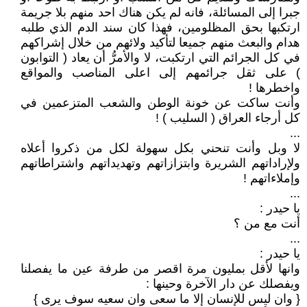
جبرا إلى المسائلة، فانه لم يكن هناك احد منهم بلا جريمة
ارتكبها بحق المظلومين، فهذا كان سند الدم الذي طلبه
هدام والبعث منهم جميعا لتأكيد ولائهم من خلال إشراكهم
في كل الجرائم التي ارتكبت، لا والأمرُّ أن يعاد ( التوابون
) على ثقل جرائمهم إلى اعلى المناصب والمواقع
واخطرها !
وأنت ساكت عن خونة الوطن والشعب المتزعمين في
كل أرجاء العراق ( السليب ) !
...
لا وبل وأنت تنحني بكل سهولة لكل من ذكروا أعلاه
ولإراداتهم الشريرة وابتزازاتهم وتهديداتهم واشتراطاتهم
وإملاءاتهم !
...
يا حيدر :
أنت مع من ؟
...
يا حيدر :
وانها لأقل بمليون مرة اقصر من طرفة عين ما يفصلنا
ويفصلك عن دار الآخرة وحينها :
{ وان ليس للإنسان إلا ما سعى وان سعيه سوف يرى }