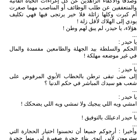
وصدقا والأكفاء الزاهدين عن كل إغراءات الحياة الفانية
والمتعففين عن طلب الوظائف أو المناصب مهما صغرت
أم كبرت وكلها زائلة فلا خير يرتجى فيها فهي تكليف
يودي إلى الهلاك لأقل زلة !
هؤلاء، يا حيدر، لم يبق لهم وطن !
...
يا حيدر :
الحكم والسلطة بيد الجهلة والطامعين مفسدة والمال
في غير موضعه مهلكة !
...
يا حيدر :
إلى متى تبقى ترطن بالخطاب الأبوي المرفوض على
شعب هو سيدك المباشر في حكم الدنيا ؟
...
يا حيدر :
امشي ويه اللي يبجيك ولا تمشي ويه اللي يضحكك !
...
يا حيدر ادعيلك بالتوفيق !
...
وأخيرا : أرجوكم جميعا أن تحسنوا اختيار الحجارة التي
سترمون لأني انوي بناء حجرة صغيرة لي منها حجرة