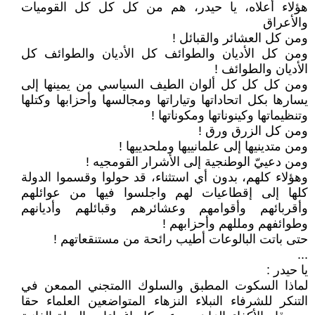
هؤلاء أعلاه، يا حيدر، هم من كل كل كل القوميات
والأعراق
ومن كل العشائر والقبائل !
ومن كل الأديان والطوائف كل الأديان والطوائف كل
الأديان والطوائف !
ومن كل كل كل ألوان الطيف السياسي من يمينها إلى
يسارها بكل اتحاداتها وتياراتها ومجالسها وأحزابها وكتلها
وتنظيماتها وكينوناتها ومكوناتها !
ومن كل الزرق ورق !
ومن متدينيها إلى علمانييها وملحدييها !
ومن دعييّ الوطنجية إلى الأشرار القومجيه !
وهؤلاء كلهم، بدون أي استثناء، قد حولوا وقسموا الدولة
كلها إلى إقطاعيات لهم واجلسوا فيها من عوائلهم
وأقربائهم وأقوامهم وعشائرهم وقبائلهم وأديانهم
وطوائفهم ومللهم وأحزابهم !
حتى باتت البالوعات أطيب رائحة من مستنقعاتهم !
...
يا حيدر :
لماذا السكوت المطبق والسلوك االمتجني الممعن في
التنكر للشرفاء النبلاء النزهاء المتواضعين العلماء حقا