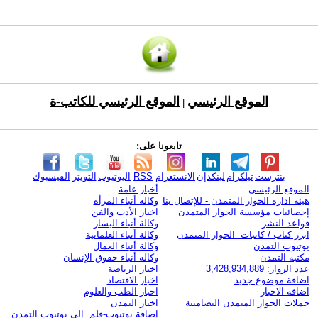
الموقع الرئيسي
الموقع الرئيسي للكاتب-ة
|
تابعونا على:
بنترست
تيلكرام
لينكدإن
الانستغرام
RSS
اليوتيوب
التويتر
الفيسبوك
الموقع الرئيسي
أخبار عامة
هيئة ادارة الحوار المتمدن - للإتصال بنا
وكالة أنباء المرأة
إحصائيات مؤسسة الحوار المتمدن
اخبار الأدب والفن
قواعد النشر
وكالة أنباء اليسار
ابرز كتاب / كاتبات الحوار المتمدن
وكالة أنباء العلمانية
يوتيوب التمدن
وكالة أنباء العمال
مكتبة التمدن
وكالة أنباء حقوق الإنسان
عدد الزوار: 3,428,934,889
اخبار الرياضة
اضافة موضوع جديد
اخبار الاقتصاد
اضافة الاخبار
اخبار الطب والعلوم
حملات الحوار المتمدن التضامنية
اخبار التمدن
إضافة يوتيوب-فلم إلى يوتيوب التمدن