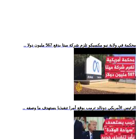
.. محكمة في ولاية نيو مكسيكو تلزم شركة ميتا بدفع 567 مليون دولا
.. الرئيس الأمريكي دونالد ترمب يوقع أمرا تنفيذيا يستهدف ما وصفه