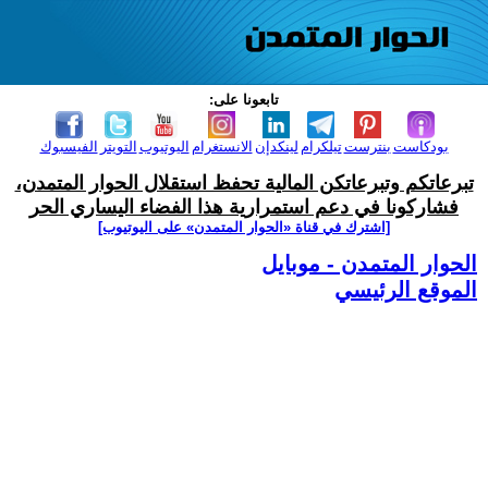
تابعونا على:
بودكاست
بنترست
تيلكرام
لينكدإن
الانستغرام
اليوتيوب
التويتر
الفيسبوك
تبرعاتكم وتبرعاتكن المالية تحفظ استقلال الحوار المتمدن،
فشاركونا في دعم استمرارية هذا الفضاء اليساري الحر
[اشترك في قناة ‫«الحوار المتمدن» على اليوتيوب]
الحوار المتمدن - موبايل
الموقع الرئيسي