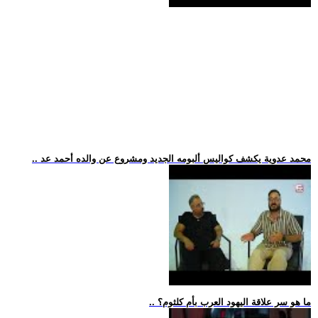
.. محمد عدوية يكشف كواليس ألبومه الجديد ومشروع عن والده أحمد عد
.. ما هو سر علاقة اليهود العرب بأم كلثوم؟