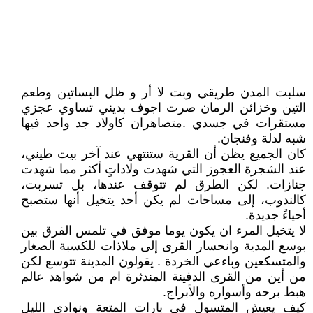
سلبت المدن طريقي وبت لا أر و ظل البساتين وطعم
التين وخزائن الرمان صرت اجوف بديني تساوي عجزي
مستقرات في جسدي .متصاهران كاولاد جد واحد فيها
شبه لدلة وفنجان.
كان الجميع يظن أن القرية ستنتهي عند آخر بيت طيني،
عند الشجرة العجوز التي شهدت ولاداتٍ أكثر مما شهدت
جنازات. لكن الطرق لم تتوقف عندها، بل تسربت،
كالندوب، إلى مساحات لم يكن أحد يتخيل أنها ستصبح
أحياءً جديدة.
لا يتخيل المرء ان يكون يوما موفق في تلمس الفرق بين
بوسع المدية وانحسار القرى إلى ملاذات للكسبة الصغار
والمتسكعين وباءعي الخردة . يقولون المدينة تتوسع لكن
من أين من القرى الدفينة المندثرة ام من شواهد عالم
هبط برحه وأسواره والأبراج.
كيف يعيش المتسول في بارات المتعة ونوادي الليل