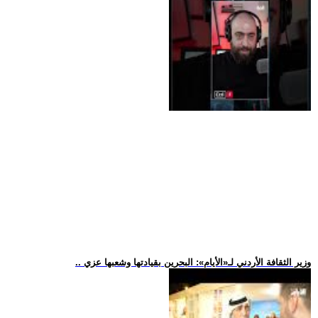
.. وزير الثقافة الأردني لـ«الأيام»: البحرين بقيادتها وشعبها عزي