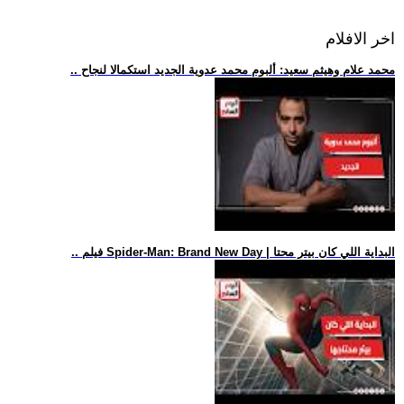
اخر الافلام
.. محمد علام وهيثم سعيد: ألبوم محمد عدوية الجديد استكمالا لنجاح
.. فيلم Spider-Man: Brand New Day | البداية اللي كان بيتر محتا