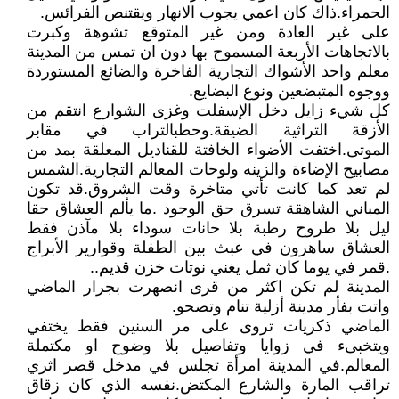
الحمراء.ذاك كان اعمي يجوب الانهار ويقتنص الفرائس.
على غير العادة ومن غير المتوقع تشوهة وكبرت
بالاتجاهات الأربعة المسموح بها دون ان تمس من المدينة
معلم واحد الأشواك التجارية الفاخرة والضائع المستوردة
ووجوه المتبضعين ونوع البضايع.
كل شيء زايل دخل الإسفلت وغزى الشوارع انتقم من
الأزقة التراثية الضيقة.وحطبالتراب في مقابر
الموتى.اختفت الأضواء الخافتة للقناديل المعلقة بمد من
مصابيح الإضاءة والزينه ولوحات المعالم التجارية.الشمس
لم تعد كما كانت تأتي متاخرة وقت الشروق.قد تكون
المباني الشاهقة تسرق حق الوجود .ما يألم العشاق حقا
ليل بلا طروح رطبة بلا حانات سوداء بلا مآذن فقط
العشاق ساهرون في عبث بين الطفلة وقوارير الأبراج
.قمر في يوما كان ثمل يغني نوتات خزن قديم..
المدينة لم تكن اكثر من قرى انصهرت بجرار الماضي
واتت بفأر مدينة أزلية تنام وتصحو.
الماضي ذكريات تروى على مر السنين فقط يختفي
ويتخبىء في زوايا وتفاصيل بلا وضوح او مكتملة
المعالم.في المدينة امرأة تجلس في مدخل قصر اثري
تراقب المارة والشارع المكتض.نفسه الذي كان زقاق