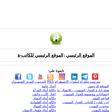
الموقع الرئيسي
الموقع الرئيسي للكاتب-ة
|
تابعونا على:
بنترست
تيلكرام
لينكدإن
الانستغرام
RSS
اليوتيوب
التويتر
الفيسبوك
الموقع الرئيسي
أخبار عامة
هيئة ادارة الحوار المتمدن - للإتصال بنا
وكالة أنباء المرأة
إحصائيات مؤسسة الحوار المتمدن
اخبار الأدب والفن
قواعد النشر
وكالة أنباء اليسار
ابرز كتاب / كاتبات الحوار المتمدن
وكالة أنباء العلمانية
يوتيوب التمدن
وكالة أنباء العمال
مكتبة التمدن
وكالة أنباء حقوق الإنسان