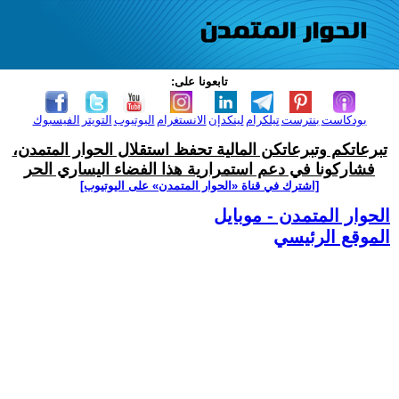
تابعونا على:
بودكاست
بنترست
تيلكرام
لينكدإن
الانستغرام
اليوتيوب
التويتر
الفيسبوك
تبرعاتكم وتبرعاتكن المالية تحفظ استقلال الحوار المتمدن،
فشاركونا في دعم استمرارية هذا الفضاء اليساري الحر
[اشترك في قناة ‫«الحوار المتمدن» على اليوتيوب]
الحوار المتمدن - موبايل
الموقع الرئيسي