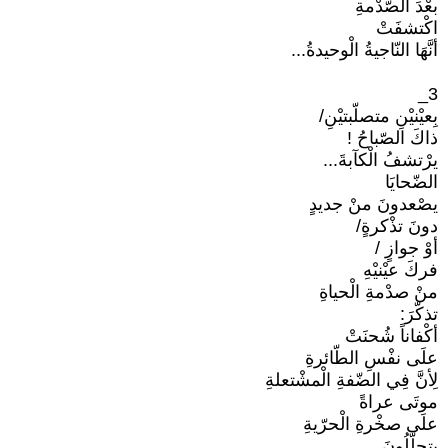
بعْدَ الصّدْمةِ
اكْتشفَتْ
أنَّهَا النّاجيةُ الْوحيدةُ...
3_
بِعيْنيْنِ متصلّبتيْنِ/
ذاكَ الصّباحُ !
يرْتشفُ الْكآبةَ...
الضّحايَا
يصْعدونَ منْ جديدٍ
دونَ تذْكرةٍ/
أوْ جوازٍ /
فركَ عيْنيْهِ
منْ صدْمةِ الْحياةِ
تذكّرَ:
أكْفاناً شُحنَتْ
علَى نفْسِ الطّائرةِ
لِأنَّ فِي الضّفةِ الْمشْتعلةِ
موتَى عراةً
علَى صخْرةِ الْحرّيةِ
يتحلّلُونَ...