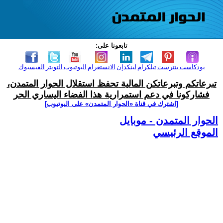
تابعونا على:
بودكاست
بنترست
تيلكرام
لينكدإن
الانستغرام
اليوتيوب
التويتر
الفيسبوك
تبرعاتكم وتبرعاتكن المالية تحفظ استقلال الحوار المتمدن،
فشاركونا في دعم استمرارية هذا الفضاء اليساري الحر
[اشترك في قناة ‫«الحوار المتمدن» على اليوتيوب]
الحوار المتمدن - موبايل
الموقع الرئيسي