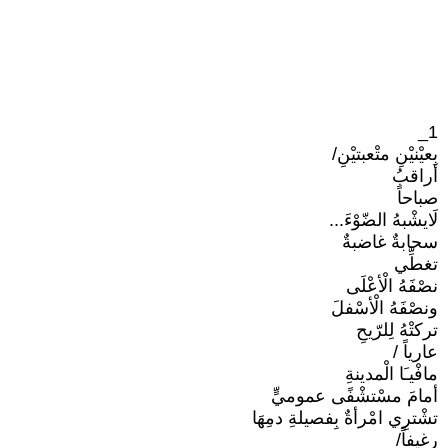
1_
بِعيْنيْنِ متْعبتيْنِ/
أراقبُ
صباحاً
لَايشْبهُ الضّوْءَ...
سحابةٌ غاضبةٌ
تغطِّي
نصْفَهُ الْأعْلَى
ونصْفَهُ الْأسْفلَ
تركتْهُ لِلرّيحِ
عارياً /
مافْيـَا الْمدينةِ
أمامَ مسْتشْفًى عموميٍّ
تشْترِي امْرأةٌ بِفصيلةِ دمِهَا
رغيفاً/