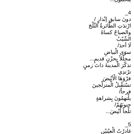
4_
دونَ سابقِ إنْذارٍ /
ارْتدَتِ الطّائرةُ الثّلْجَ
والصباحُ كساهُ
الشّيّبُ
لَا أحدَ/
سوَى الْبياضِ
مجلّلاً بِحزْنٍ قديمٍ...
تذكّرَ الْمدينةَ ذاتَ زمنٍ
ترْتدِي
فرْوَهَا الْأبْيضَ
تسْتقْبلُ الْمتزلّجينَ
فرحاً/
يلْتهمُونَ بِِشراهةٍ
جنونَهُمْ/
ثلْجاً أبْيضَ...
5_
غادرْتُ الْعيْنيْنِ