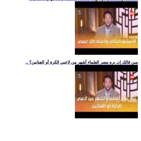
.. مين قالك إن بره مصر العلماء أشهر من لاعبي الكرة أو الفنانين؟