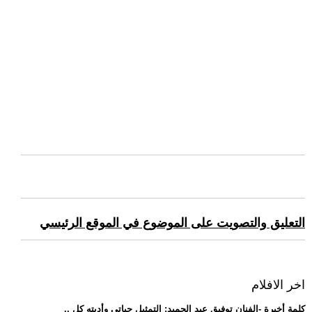
التعليق والتصويت على الموضوع في الموقع الرئيسي
اخر الافلام
.. كلمة أخيرة -الفنان توفيق عبد الحميد: التمثيل حياتي وأديته كل