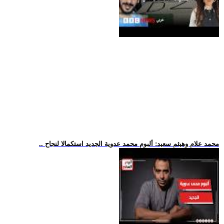
.. محمد علام وهيثم سعيد: ألبوم محمد عدوية الجديد استكمالا لنجاح