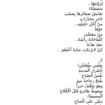
لِزوْجِهَا...
شقيقتُهُ/
تقايضُ ضفائرَهَا بِصمْتِ
تاجرِ مخدّراتٍ
منْ أجْلِ خليلتِهِ...
خوْفاً
منْ مقصِّهِ
كلّمَاخانَهُ رأْسُهُ...
عقدَ هدْنةً
كيْ لايرْتكبَ جنايةً أعْظمَ ...
2_
بِعيْنين مثْقلتيْنِ/
بِأسْرارِ الْمدينةِ
نفْسُ الصّباحِ
يفْتحُ زجاجةَ نبيذٍ
وهوَ يتلقّفُ خبراً
سقوطُ طائرةٍ قبْلَ الْإقْلاعِ
الْمضيفةُ/
تبكِي علَى الْجناحِ