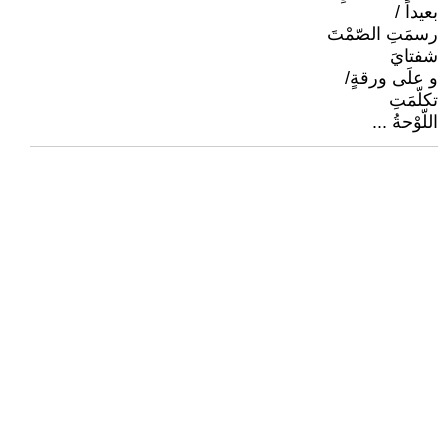
بعيداً /
رسمَتِ الصّمْتَ
شفتايَ
و علَى ورقةٍ/
تكلّمَتِ
اللّوْحةُ ...