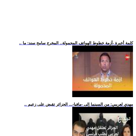
.. كلمة أخيرة -أزمة خطوط الهواتف المحمولة.. المخرج سامح سند: ما
.. مهدي لعريبي: من السينما إلى -مافيا-... الجزائر تقبض على زعيم