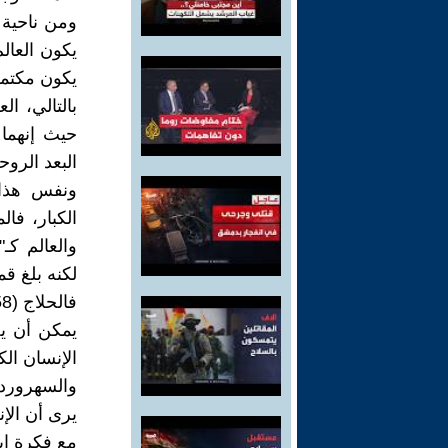
ومن ناحية 
يكون العالم
يكون مكتملً
بالتالي، ال
حيث إنهما 
البعد الرو
ونفس هذا ا
الكبار، فال
والعالم كـ"
لكنه بلغ ق
يمكن أن يص
الإنسان الك
يرى أن الإن
مع فكرة اب