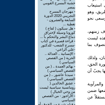
خشبة المسرح القومي
 استيعاب
بمصر
طريق، وهو
-
مهرجان المسرح
التجريبي 2020 الدورة
 وسعى نحو
السابعة والعشرون -
تغطية ...
-
هل سيكون ( لقاح )
ف زمنهم،
كورونا وسيلة لإختراق
دماغ البشر والتحكم بأ ...
هذه ليست
-
قراءة قصيرة في كتاب
لتصوف بما
-مسرح الشعب- للدكتور
-علي الراعي-
-
الإنسانية .. العدالة ..
ان، ولذلك
الحرية ( من القصص
السياسي )
ورة الحق،
-
بهائم العمدة .. ( من
ا يجبُ أن
القصص السياسي )
-
سيدنا عاشور .. ( من
القصص السياسي )
-
عشق الخالدين (
والمرآوية
رومانسية سياسية ليست
نضعها ضمن
من وحي الخيال )
-
الأراجوز - من القصص
ستقلاً عن
السياسي
-
فيلم شيء من الخوف أم