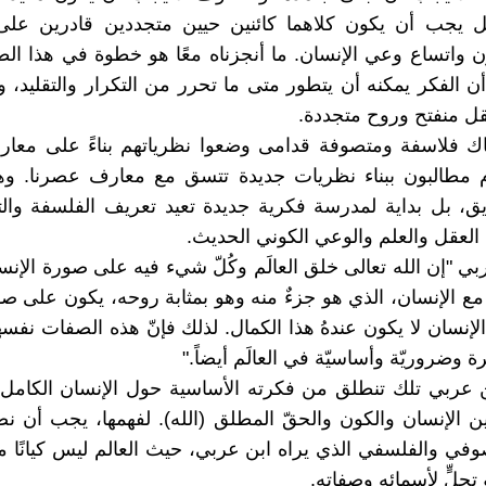
ل يجب أن يكون كلاهما كائنين حيين متجددين قادرين على
ن واتساع وعي الإنسان. ما أنجزناه معًا هو خطوة في هذا ال
ن الفكر يمكنه أن يتطور متى ما تحرر من التكرار والتقليد،
قل منفتح وروح متجددة.
اك فلاسفة ومتصوفة قدامى وضعوا نظرياتهم بناءً على معار
م مطالبون ببناء نظريات جديدة تتسق مع معارف عصرنا. و
يق، بل بداية لمدرسة فكرية جديدة تعيد تعريف الفلسفة وا
العقل والعلم والوعي الكوني الحديث.
بي "إن الله تعالى خلق العالَم وكُلّ شيء فيه على صورة الإنس
م مع الإنسان، الذي هو جزءٌ منه وهو بمثابة روحه، يكون على ص
الإنسان لا يكون عندهُ هذا الكمال. لذلك فإنّ هذه الصفات نفسه
رة وضروريّة وأساسيّة في العالَم أيضاً."
 عربي تلك تنطلق من فكرته الأساسية حول الإنسان الكامل 
ين الإنسان والكون والحقّ المطلق (الله). لفهمها، يجب أن 
وفي والفلسفي الذي يراه ابن عربي، حيث العالم ليس كيانًا م
 تجلٍّ لأسمائه وصفاته.