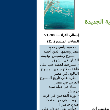
ة الجديدة
إجمالي القراءات: 771,288
المقالات المنشورة: 211
-
محمود ياسين صوت
مصر ونجمها الذي أحبته
-
-مسرح رمسيس- وقيمة
الفنان في الشرق
-
مسرحية لحظة حب على
قاعة صلاح جاهين بمسرح
البالون في مصر
-
نظرة على تاريخ المسرح
العربي في مصر
-
نساء في حياة سيد
درويش
-
ثورة الفلاحين في قرية
-بهوت- هي من صنعت
صلاح جاهين !
بتفسيرات
-
فولتير يعلن تفاؤله على