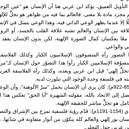
التأويل العميق، يؤكد ابن عربي هنا أن الإنسان هو "عين الوجو
 مجرد مادة بلا معنى. فالعالم بما فيه من ظواهر هو تجلٍّ للإله
ا إلا عندما يظهر الوعي الذاتي فيه، وهذا الوعي يتمثل في الإن
علاقة بين الإنسان والعالم تشبه علاقة القلب بالجسد، أو الرو
معًا يعكسان كمال الصورة الإلهية، لكن بدون الإنسان يفقد ا
حي والواعي.
لتصور رآه المتصوفون الإسلاميون الكبار وكذلك الفلاسفة 
متصوّفة الإسلاميين الكبار رأوا هذا التصوّر حول الإنسان كـ"مر
تجلٍّ إلهي" قبل ابن عربي وبعده، وكذلك رآه الفلاسفة الغربيي
مته في فلسفة وحدة الوجود التي تبلورت لديه.
فالحلاج (858-922م): كان يرى أن الإنسان يحمل "سرّ الألوهية"، وأن 
ل إلى الاتحاد بالله، مقولته الشهيرة "أنا الحق" تعكس هذا ال
امل هو تجلٍّ مباشر للحقيقة الإلهية.
والسهروردي (1154-1191م): قدّم رؤية فلسفية تمزج بين الإشراق 
سان نور إلهي والعالم كله يتكوّن من أنوار متفاوتة في شدّتها، 
ن عربي حول التجلي.