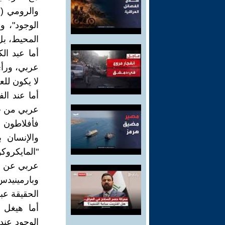
الوجود"، 
المحيط، بل
عربي، ورأى
لا يكون لل
أما عند ال
عربي من حي
والإنسان ب
"المايكروك
عربي عن ا
وبارمينيدس
الحقيقة عبر
الوجود عند