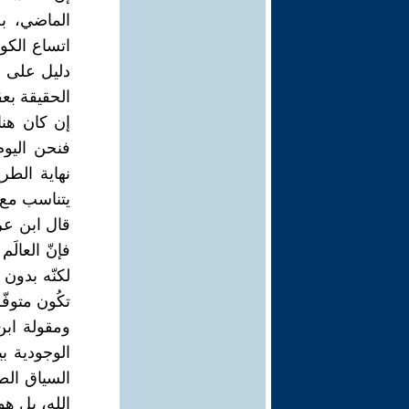
الماضي، ب
اتساع الكو
دليل على أ
الحقيقة بع
إن كان هن
فنحن اليو
نهاية الطر
يتناسب مع 
قال ابن عر
فإنّ العالَ
لكنّه بدون 
تكُون متوفّ
ومقولة ابن
الوجودية ب
السياق الص
الله، بل هو