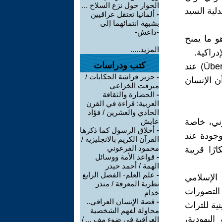
الحوار حول نزع السلاح ...
لية السيد
-
ألمانيا تعتقل عراقيين
بشبهة انتمائهما إلى
-داعش-
عي هو ما يمنح
المزيد.....
دراكية.
كتب ودراسات
وكذلك نيتشه (1844-1900م): نرى أن فكرة "الإنسان الأعلى" (Übermensch) عند
-
حرير فراشة الحكايات /
ن الإنسان
ميرفت الخزاعي
-
الحضارة والثقافة
العربية: قراءة في القرن
الحادي والعشرين / فؤاد
وني، خاصة
عايش
-
أخلاق الرسول كما ذكرها
وجودة عند
القرآن الكريم بالانجليزية /
محمود الفرعوني
رًا قريبة
-
قواعد الأمة ووسائل
الهمة / أحمد حيدر
-
علم العلم- الفصل الرابع
الإسلامي
نظرية المعرفة / منذر
 التصورات
خدام
-
قصة الإنسان العراقي..
نية للتراث
محاولة لفهم الشخصية
اليهودية،
العراقية في ضوء مف ... /