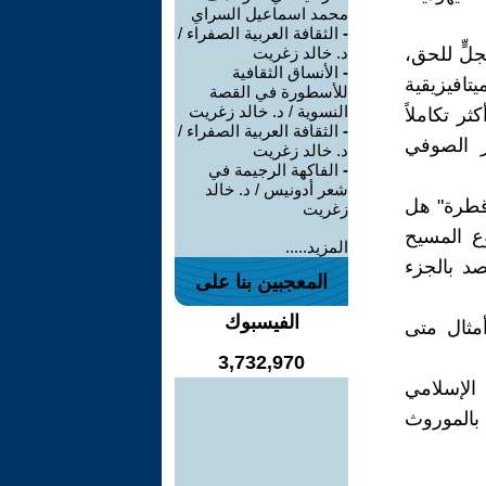
محمد اسماعيل السراي
-
الثقافة العربية الصفراء /
لٍّ للحق،
د. خالد زغريت
-
الأنساق الثقافية
تافيزيقية
للأسطورة في القصة
النسوية / د. خالد زغريت
ر تكاملاً
-
الثقافة العربية الصفراء /
ر الصوفي
د. خالد زغريت
-
الفاكهة الرجيمة في
شعر أدونيس / د. خالد
قطرة" هل
زغريت
ع المسيح
المزيد.....
صد بالجزء
المعجبين بنا على
الفيسبوك
مثال متى
3,732,970
 الإسلامي
بالموروث