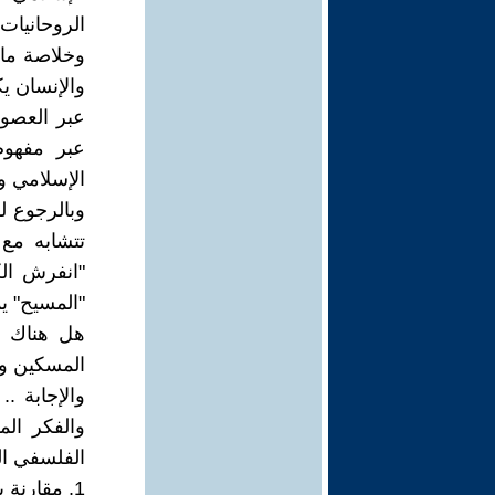
الروحانيات
وخلاصة ما 
والإنسان ي
عبر العصور
عبر مفهوم
الإسلامي و
وبالرجوع 
تتشابه مع
"انفرش الك
"المسيح" يم
هل هناك ت
المسكين وا
والإجابة .
والفكر ال
الفلسفي ال
1. مقارنة بين قول الرومي وقول متى المسكين