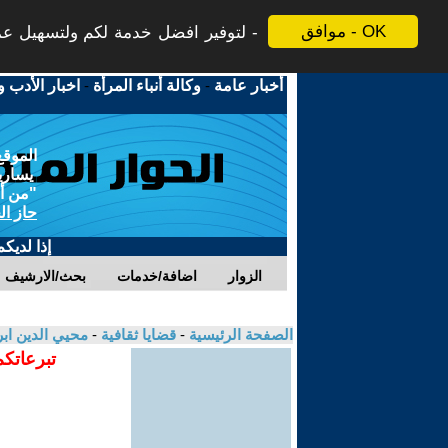
موافق - OK
لتوفير افضل خدمة لكم ولتسهيل عملي
أخبار عامة
-
وكالة أنباء المرأة
-
اخبار الأدب و
الموقع
يسارية
"من أج
حاز ال
إذا لديك
الزوار
اضافة/خدمات
بحث/الارشيف
الصفحة الرئيسية
-
قضايا ثقافية
-
محيي الدين اب
تبرعاتكم