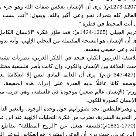
والرومي (1207-1273م): يرى أن الإنسان يعكس صفات الله وهو ج
والعالم كله يتحرك نحو وعي أكبر بالله، ويقول: "أنت لست
 أنت المحيط في قطرة."
أما عبد الكريم الجيلي (1365-1424م): فقد طوّر فكرة "الإنسان
 أن الإنسان هو النسخة المكتملة من التجلي الإلهي، وأنه بدون
عالم وعي حقيقي بنفسه.
فلاسفة الغربيين الكبار، فنجد في الفكر الغربي، نظريات تشبه
ث العلاقة بين الإنسان والكون، وإن كانت بأطر فلسفية مختلف
فأفلاطون (427-347 ق.م): يرى أن العالم المادي ليس إلا انعكاسًا 
وصفه كائنًا عاقلًا لديه القدرة على إدراك هذه الحقيقة،
وزم" (الإنسان عالم صغير) موجودة في فلسفته، وهي قريبة مما
لإنسان كصورة للكون.
 وهيراقليطس: نجد تصوّراتهم حول وحدة الوجود، والتغير الدائ
 التجربة البشرية، تقترب من فكرة التجليات الإلهية عند ابن ع
أما هيغل (1770-1831م):فلسفة هيغل عن "الروح المطلقة" تتق
 ابن عربي، حيث يرى أن الوعي البشري هو انعكاس للوعي ال