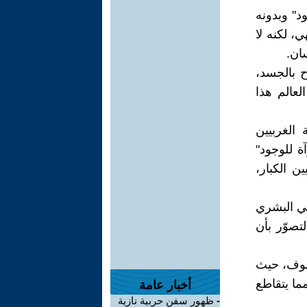
د" وبدونه
ي، لكنه لا
سان.
ح بالجسد،
لعالم هذا
الغربيين
آة للوجود"
ن الكبار،
الوعي البشري
تصوّر بأن
والتصوف، حيث
مما يتقاطع
أخبار عامة
-
ظهور سفن حربية نازية