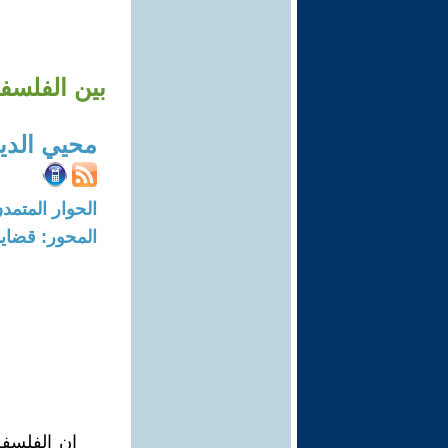
بين الفلسفة
محيي الدين
الحوار المتمدن-العدد: 8267 - 25
المحور: قضايا 
إن الفلسفة