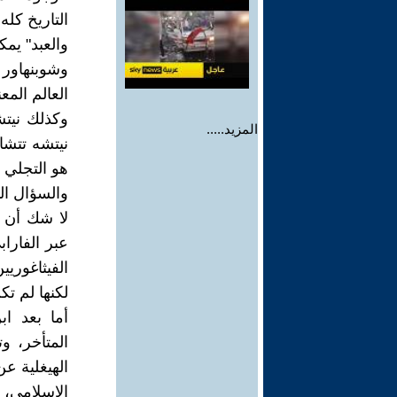
التاريخ كل
والعبد" يم
العالم المع
المزيد.....
نيتشه تتشا
هو التجلي ا
والسؤال ال
لا شك أن ا
عبر الفارا
الفيثاغوريي
لكنها لم ت
أما بعد ا
المتأخر، و
الهيغلية عن
الإسلامي، 