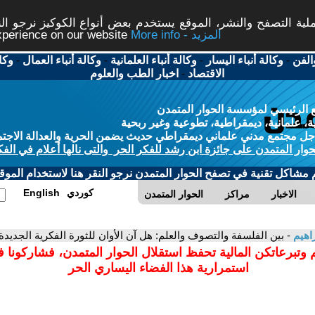
ة التصفح والنشر، الموقع يستخدم بعض أنواع الكوكيز نرجو النق
More info - المزيد
experience on our website
الفن
-
وكالة أنباء اليسار
-
وكالة أنباء العلمانية
-
وكالة أنباء العمال
-
وكا
الاقتصاد
-
اخبار الطب والعلوم
 الرئيسي لمؤسسة الحوار المتمدن
، علمانية، ديمقراطية، تطوعية وغير ربحية
ل مجتمع مدني علماني ديمقراطي حديث يضمن الحرية والعدالة الاجتم
حوار المتمدن على جائزة ابن رشد للفكر الحر والتى نالها أعلام في الفك
م مشاكل تقنية في تصفح الحوار المتمدن نرجو النقر هنا لاستخدام الموقع
كوردي
English
الاخبار
مراكز
الحوار المتمدن
راهيم
- بين الفلسفة والتصوف والعلم: هل آن الأوان للثورة الفكرية الجديدة
 وتبرعاتكن المالية تحفظ استقلال الحوار المتمدن، فشاركونا 
استمرارية هذا الفضاء اليساري الحر