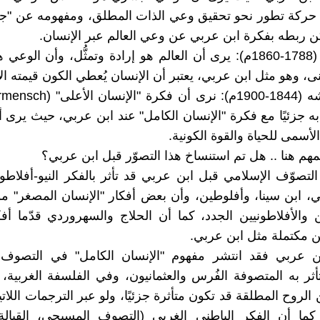
ه حركة تطور نحو تحقيق وعي الذات المطلق، ومفهومه عن "جد
كن ربطه بفكرة ابن عربي عن وعي العالم عبر الإنسان.
وشوبنهاور (1788-1860م): يرى أن العالم هو إرادة وتمثُّل، وأن الو
نى، وهو مثل ابن عربي، يعتبر أن الإنسان يُعطي الكون قيمته الإ
به جزئيًا مع فكرة "الإنسان الكامل" عند ابن عربي، حيث يرى أ
لأسمى للحياة والقوة الكونية.
مهم هنا .. هل تم استنساخ هذا التصوّر قبل ابن عربي؟
لتصوّف الإسلامي قبل ابن عربي قد تأثر بالفكر النيو-أفلاط
بي، ابن سينا، وأفلوطين، وأن بعض أفكار "الإنسان المصغر" م
ن والأفلاطونيين الجدد، كما أن الحلاج والسهروردي قدّما أفكا
كن مكتملة مثل ابن عربي.
بن عربي فقد انتشر مفهوم "الإنسان الكامل" في التصوف 
تأثر به المتصوفة الفُرس والعثمانيون، وفي الفلسفة الغربية،
 الروح المطلقة قد تكون متأثرة جزئيًا، ولو عبر الترجمات اللاتي
كما أن الفكر الباطني الغربي (التصوف المسيحي، القبالة 