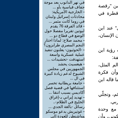
في نهر الدانوب بعد موجة
زء من "رقصة
جفاف قياسية بأو ...
-
الخارجية الأمريكية:
 قطرة في
محادثات إسرائيل ولبنان
في روما كانت مثمر ...
-
قائد الفرقة 76 يقدم
 الكامل" عند ابن
لبوتين تقريرا مفصلا حول
 الإنسان،
الوضع في قطاع دو ...
-
محمد صلاح: لماذا اختار
النجم المصري طرابزون؟
 رؤية ابن
-
-الحوثيون- يعلنون تنفيذ
عملية عسكرية واسعة
ة:
استهدفت -تحشيدات ...
-
هيغسيث يحشد
لعالم المثل،
الجمهوريين في مجلس
 وأن فكرة
الشيوخ لدعم زيادة كبيرة
في ال ...
 قاله ابن
-
جامعة بريطانية تخسر
استئنافها في قضية فصل
أكاديمي بسبب انتقا ...
م، وتجلّي
-
تهديد إيراني بـ-إغراق
ربي.
الخليج في الظلام-..
رسائل -بالغة الجدي ...
اطع مع وحدة
-
غوتيريش يدعو موسكو
كوني، وأن
وواشنطن للعودة إلى