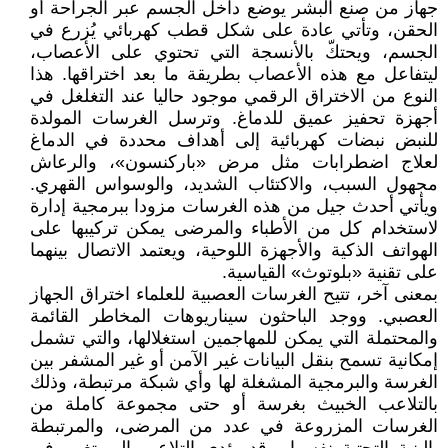
جهاز من صنع البشر يوضع داخل الجسم عبر الجراحة أو
الحقن، وتأتي عادة على شكل قطب كهربائي يُزرع في
الجسم، ويحتكّ بالأنسجة التي تحتوي على الأعصاب،
ليتفاعل مع هذه الأعصاب بطريقة ما بعد اختراقها. هذا
النوع من الاختراق الرقمي موجود حاليا عند التغلغل في
أجهزة تحفيز عميق للدماغ. وترسل الغرسات المولدة
للنبض نبضات كهربائية إلى أهداف محددة في الدماغ
لعلاج اضطرابات مثل مرض «باركنسون»، والرعاش
مجهول السبب، والاكتئاب الشديد، والوسواس القهري.
ويأتي أحدث جيل من هذه الغرسات مزودا ببرمجية إدارة
لاستخدام كل من الأطباء والمرضى يمكن تركيبها على
الهواتف الذكية والأجهزة اللوحية، ويعتمد الاتصال بينهما
على تقنية «بلوتوث» القياسية.
بمعنى آخر، تتيح الغرسات العصبية للعلماء اختراق الجهاز
العصبي. ووجد الباحثون سيناريوهات المخاطر القائمة
والمحتملة التي يمكن للمهاجمين استغلالها، والتي تشمل
إمكانية تسمح بنقل البيانات غير الآمن أو غير المشفر بين
الغرسة والبرمجية المشغلة لها وأي شبكة مرتبطة، وذلك
بالتلاعب الخبيث بغرسة أو حتى مجموعة كاملة من
الغرسات المزروعة في عدد من المرضى، والمرتبطة