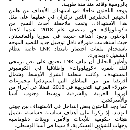
بالروسية وقائم منذ مدة طويلة.
ووجد الباحثون تداخلا في استهداف الأهداف بين هاتين
الجهتين الخطرتين اللتين تركزان في عملهما على مثل
هذا الاستهداف. وتمت ملاحظة أحدث النسخ من
«كوبيلوواك» في منتصف عام 2018. عندما لاحظ
الباحثون وجود أهداف جديدة في سوريا وأفغانستان،
حيث استخدمت «تورلا» ناقل توصيل جديد للتصيد الموجه
باستخدام ملفات اختصار بامتداد LNK خاصة بنظام
التشغيل «ويندوز».
وأظهر التحليل أن ملف LNK يحتوي على نص برمجي
لفك شفرة «كوبيلوواك» وإطلاقها في الكومبيوتر
المستهدف. وكانت منطقة الشرق الأوسط وشمال
أفريقيا من بين المناطق التي استهدفتها مجموعات
«تورلا» الفرعية التخريبية في 2018، فضلا عن أجزاء من
أوروبا الغربية والشرقية ووسط وجنوب آسيا
والأميركيتين.
كما وجد الباحثون بعض التداخل في الاستهداف بين جهتي
التهديد، إذ ركزتا على أهداف سياسية حساسة، تشمل
هيئات حكومية للأبحاث والأمن، وبعثات دبلوماسية
وجهات للشؤون العسكرية، لا سيما في آسيا الوسطى.