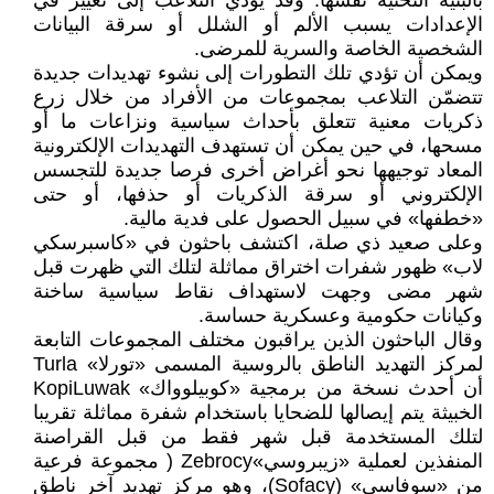
بالبنية التحتية نفسها. وقد يؤدي التلاعب إلى تغيير في
الإعدادات يسبب الألم أو الشلل أو سرقة البيانات
الشخصية الخاصة والسرية للمرضى.
ويمكن أن تؤدي تلك التطورات إلى نشوء تهديدات جديدة
تتضمّن التلاعب بمجموعات من الأفراد من خلال زرع
ذكريات معنية تتعلق بأحداث سياسية ونزاعات ما أو
مسحها، في حين يمكن أن تستهدف التهديدات الإلكترونية
المعاد توجيهها نحو أغراض أخرى فرصا جديدة للتجسس
الإلكتروني أو سرقة الذكريات أو حذفها، أو حتى
«خطفها» في سبيل الحصول على فدية مالية.
وعلى صعيد ذي صلة، اكتشف باحثون في «كاسبرسكي
لاب» ظهور شفرات اختراق مماثلة لتلك التي ظهرت قبل
شهر مضى وجهت لاستهداف نقاط سياسية ساخنة
وكيانات حكومية وعسكرية حساسة.
وقال الباحثون الذين يراقبون مختلف المجموعات التابعة
لمركز التهديد الناطق بالروسية المسمى «تورلا» Turla
أن أحدث نسخة من برمجية «كوبيلوواك» KopiLuwak
الخبيثة يتم إيصالها للضحايا باستخدام شفرة مماثلة تقريبا
لتلك المستخدمة قبل شهر فقط من قبل القراصنة
المنفذين لعملية «زيبروسي»Zebrocy ( مجموعة فرعية
من «سوفاسي» (Sofacy)، وهو مركز تهديد آخر ناطق