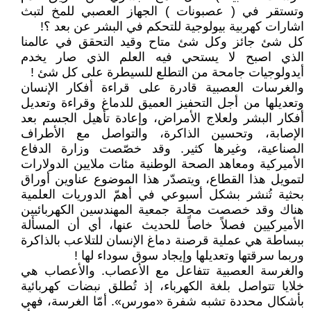
وتستقر في ( عصبونات ) الجهاز العصبي للمخ لتبث
اشارات كهربية بيولوجية للتحكم في البشر عن بعد ؟!
كل شئ جائز وكل شئ متاح وقيد التحقق في عالمنا
الذي اصبح لا يستحي فيه العلم الذي صار يخدم
أيدولوجيات جامحة من التطلع للسيطرة على كل شئ !
والغرسات العصبية قادرة على قراءة أفكار الإنسان
وتعديلها من أجل التحفيز العميق للدماغ وقراءة وتعديل
أفكار البشر ولعلاج الأمراض، وإعادة تأهيل الجسم بعد
الإصابة، وتحسين الذاكرة، والتواصل مع الأطراف
الصناعية، وغيرها كثير. وقد خصّصت وزارة الدفاع
الأميركية ومعاهد الصحة الوطنية مئات ملايين الدولارات
لتمويل هذا القطاع، ويتصدّر هذا الموضوع عناوين أوراق
بحثية تُنشر بشكل أسبوعي في أهمّ الدوريات العلمية
هناك وقد خصصت مجلة جمعية المهندسين الكهربائيين
الأميركيين فصلاً خاصاً للحديث عنها، أي أن المسألة
ببساطة هي عملية قرصنة دماغ الإنسان للتلاعب بالذاكرة
وربما سرقتها وتعديلها وإيجاد سوق سوداء لها !
والغرسة العصبية تتفاعل مع الأعصاب. والأعصاب هي
خلايا تتواصل بلغة الكهرباء، إذ تُطلق نبضات كهربائية
بأشكال محددة تشبه شفرة «مورس». أمّا الغرسة، فهي