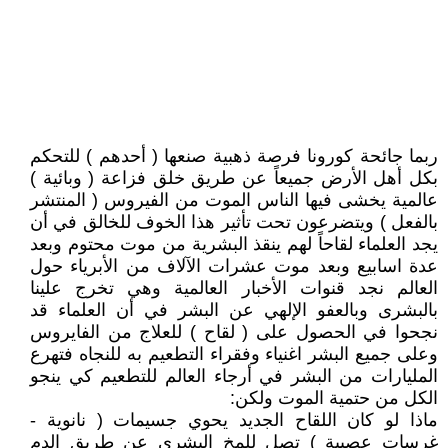
ربما جائحة كورونا فرصة ذهبية صنعها ( أحدهم ) للتحكم
بكل أهل الأرض جميعاً عن طريق خلق فزاعة ( وبائية )
عالمية يخشى فيها الناس الموت من الفيروس ( المنتشر
بالفعل ) ويتضرعون تحت تأثير هذا الخوف للخالق في أن
يجد العلماء لقاحاً لهم ينقذ البشرية من موت محتوم وبعد
عدة اسابيع وبعد موت عشرات الآلاف من الأبرياء حول
العالم نجد قنوات الأخبار العالمية وهي تخرج علينا
بالبشرى وبالعفو الإلهي عن البشر في أن العلماء قد
نجحوا في الحصول على ( لقاح ) للعلاج من الفايروس
وعلى جميع البشر اغنياء وفقراء التطعيم به للنجاه فتهرع
المليارات من البشر في أرجاء العالم للتطعيم كي ينجو
الكل من حتمية الموت ولكن:
ماذا لو كان اللقاح الجديد يحوي جسيمات ( نانوية -
غرسات عصبية ) تصل للمخ البشري عن طريق الدم