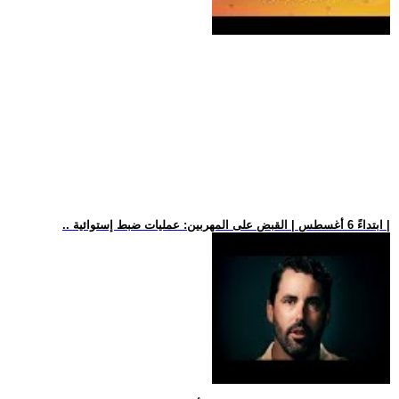
.. ابتداءً 6 أغسطس | القبض على المهربين: عمليات ضبط إستوائية |