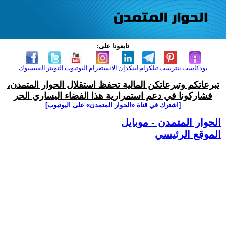
تابعونا على:
بودكاست
بنترست
تيلكرام
لينكدإن
الانستغرام
اليوتيوب
التويتر
الفيسبوك
تبرعاتكم وتبرعاتكن المالية تحفظ استقلال الحوار المتمدن،
فشاركونا في دعم استمرارية هذا الفضاء اليساري الحر
[اشترك في قناة ‫«الحوار المتمدن» على اليوتيوب]
الحوار المتمدن - موبايل
الموقع الرئيسي