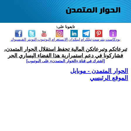
تابعونا على:
بودكاست
بنترست
تيلكرام
لينكدإن
الانستغرام
اليوتيوب
التويتر
الفيسبوك
تبرعاتكم وتبرعاتكن المالية تحفظ استقلال الحوار المتمدن،
فشاركونا في دعم استمرارية هذا الفضاء اليساري الحر
[اشترك في قناة ‫«الحوار المتمدن» على اليوتيوب]
الحوار المتمدن - موبايل
الموقع الرئيسي