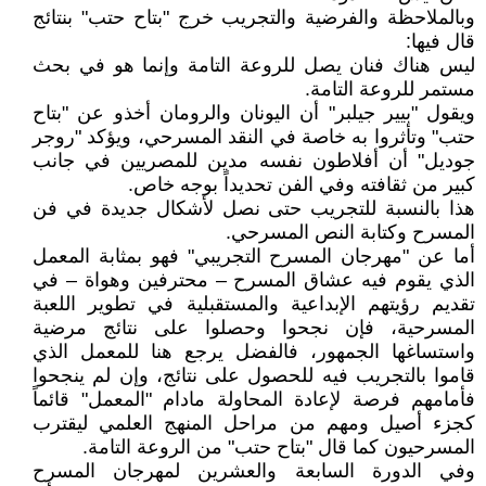
وبالملاحظة والفرضية والتجريب خرج "بتاح حتب" بنتائج
قال فيها:
ليس هناك فنان يصل للروعة التامة وإنما هو في بحث
مستمر للروعة التامة.
ويقول "بيير جيلبر" أن اليونان والرومان أخذو عن "بتاح
حتب" وتأثروا به خاصة في النقد المسرحي، ويؤكد "روجر
جوديل" أن أفلاطون نفسه مدين للمصريين في جانب
كبير من ثقافته وفي الفن تحديداً بوجه خاص.
هذا بالنسبة للتجريب حتى نصل لأشكال جديدة في فن
المسرح وكتابة النص المسرحي.
أما عن "مهرجان المسرح التجريبي" فهو بمثابة المعمل
الذي يقوم فيه عشاق المسرح – محترفين وهواة – في
تقديم رؤيتهم الإبداعية والمستقبلية في تطوير اللعبة
المسرحية، فإن نجحوا وحصلوا على نتائج مرضية
واستساغها الجمهور، فالفضل يرجع هنا للمعمل الذي
قاموا بالتجريب فيه للحصول على نتائج، وإن لم ينجحوا
فأمامهم فرصة لإعادة المحاولة مادام "المعمل" قائماً
كجزء أصيل ومهم من مراحل المنهج العلمي ليقترب
المسرحيون كما قال "بتاح حتب" من الروعة التامة.
وفي الدورة السابعة والعشرين لمهرجان المسرح