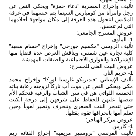
تأليف وإخراج المصرية "دعاء حمزة" ويحكي النص عن
رجل وامرأة من كومبارس السينما يتم حبسهما في غرفة
الملابس لتتحول هذه الغرفة إلى مكان مواجهة أحلامهما
التي لم تتحقق.
عروض المسرح الجامعي:
1- المأوى.
تأليف الروسي "مكسيم جورجي" وإخراج "حسام سعيد"
كلية تجارة عين شمس، ويناقش العرض عدة قضايا منها
الإشتراكية والفوارق الاجتماعية والطبقات المهمشة.
عروض البيت الفني للمسرح:
1- حريم النار.
تأليف الإسباني "فيديريكو غارسيا لوركا" وإخراج محمد
مكي ويحكي النص عن موت أب تاركاً لزوجته رعاية بناته
الخمسة اللواتي هن في سن الشباب والرغبة فتحكم الأم
قبضتها عليهن للحفاظ على شرفهن إلى درجة الكبت
حتى تنفجر البنت الصغرى وتنحرف وتصير لعوباً وحين
تعلم أمها بانحرافها تقوم بقتلها.
عروض مركز الهناجر:
1- كارمن
تأليف الفرنسي "بروسبير مريميه" إخراج الفنانة ريم