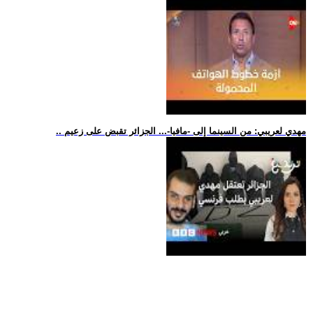
.. مهدي لعريبي: من السينما إلى -مافيا-... الجزائر تقبض على زعيم