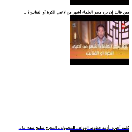
.. مين قالك إن بره مصر العلماء أشهر من لاعبي الكرة أو الفنانين؟
.. كلمة أخيرة -أزمة خطوط الهواتف المحمولة.. المخرج سامح سند: ما