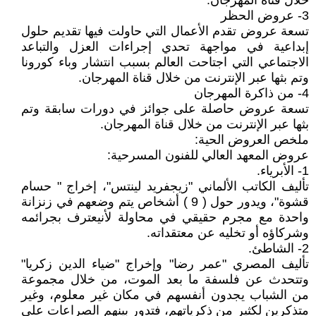
خلال قناة المهرجان.
3- عروض الحظر
تسعة عروض تقدم الأعمال التي حاولت فيها تقديم حلول
إبداعية في مواجهة تحدي إجراءات العزل والتباعد
الاجتماعي التي اجتاحت العالم بسبب انتشار وباء كورونا
وتم بثها عبر الإنترنت من خلال قناة المهرجان.
4- من ذاكرة المهرجان
تسعة عروض حاصلة على جوائز في دورات سابقة وتم
بثها عبر الإنترنت من خلال قناة المهرجان.
ملخص العروض الحية:
عروض المعهد العالي للفنون المسرحية:
1- الأبرياء.
تأليف الكاتب الألماني "زيجفريد لينتس"، إخراج " حسام
قشوة"، ويدور حول ( 9 ) أشخاص يتم وضعهم في زنزانة
واحدة مع مجرم حقيقي في محاولة لأنيعترف بجرائمه
وشركاؤه أو تخليه عن معتقداته.
2- الشاطئ.
تأليف المصري "عمر رضا" وإخراج "ضياء الدين زكريا"
وتتحدث عن فلسفة ما بعد الموت، من خلال مجموعة
من الشباب يجدون أنفسهم في مكان غير معلوم، وغير
متذكرين لكثير من ذكرياتهم، فتدور بينهم الصراعات على