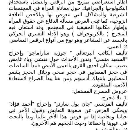
أطار استعراضي بمزيج من الرقص والتمثيل باستخدام
التكنولوجيا والجرافيك حول معاناة المرأة في المجتمعات
الشرقية والمشاكل التي تتعرض لها وبالأخص العلاقة
الزوجية، كما تبنى العرض مسألة الدفاع عن حقوق المرأة
وإظهار مكانتها الحقيقية في المجتمع، وقد استعان فيه
المخرج ( بالكريوجراف ) وهو الأداء التعبيري الحركي
بالجسد عن المشاعر وهو نوع من أنواع الرقص المعاصر.
2- العمى.
تأليف الكاتب البرتغالي " جوزيه ساراماجو" وإخراج
"السعيد منسي" وتدور الأحداث حول تفشي وباء غامض
يصيب سكان احدى القرى بالعمى الأبيض فتبدأ السلطات
في حجز المصابين في حجر صحي وخلال الحجز يشعر
المصابون بانتهاك أدميتهم ومن هنا يبدأ الصراع لاستعادة
الآدمية المفقودة.
عروض المسرح المستقل:
1- بلا مَخرج.
تأليف الفرنسي "جان بول سارتر" وإخراج "أحمد فؤاد"
ويحكي العرض عن صعوبة التعايش وقبول الآخر في
حياتنا وبخاصة إذا تم فرض هذا الأخر علينا وبدأ بالبحث
في عيوبنا وأخطائنا وحيث الجحيم هم الآخرون.
2- مفتاح شهرة.