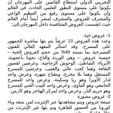
التجريبي الدولي استطاع القائمين على المهرجان أن
يكونوا على مستوى التطور العلمي الحادث في العالم
وأن يكونوا على مستوى رفيع من التنظيم الواعي
والمشرف للعروض والمشرف لمصر أيضاً أمام العالم
حيث انقسمت العروض المتنافسة داخل المهرجان إلى:
1- عروض حية
وعدد هذه العروض 13 عرضاً يتم بثها مباشرة للجمهور
على المسرح، وقد استأثر المعهد العالي للفنون
المسرحية بما نسبته 40% من حجم العروض الحية –
خمسة عروض – وهي الوردة والتاج، نجونا بأعجوبة،
الأبرياء، الشاطئ، الوحوش الزجاجية، وعرضين لقصور
الثقافة وهما كعب عالي والعمى، وعرضين للمسرح
المستقل وهما بلا مخرج، ومفتاح شهرة، وعرض واحد
لدار الأوبرا وهو ريا وسكينة، وعرض واحد للمسرح
الجامعي وهو المأوى، وعرض واحد للبيت الفني للمسرح
وهو حريم النار، وعرض واحد لمركز الهناجر وهو كارمن.
2- عروض مصورة
تسعة عروض ويتم مشاهدتها عبر الإنترنت لمن منعه وباء
كورونا من الحضور للقاهرة وتم بثها عبر الإنترنت من