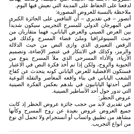
لدفعنا على الحفاظ على المدينة التي نعيش فيها اليوم.
ملاحظة بالنسبة للعروض المصورة:
أتصور – في تقديري – أن التنافس على الجائزة الكبرى
في المهرجان الدولي للمسرح التجريبي سيكون شديداً
بين العرض الصيني والعرض الياباني، فهما متقاربان من
حيث السينوغرافيا وملئ فضاء المسرح وكذلك في
الرقص التعبيري الذي وازى النص من حيث الدلالة
والرمز، وكذلك في الابتكار في عنصر الإضاءة، وتصميم
الأزياء، والأداء المسرحي الذي ملأ المسرح بنوع من
الحيوية والروح، ولكن إذا تم أخذ فكرة النص في الاعتبار
فستكون الأفضلية للعرض الياباني كونه يتحدث عن كفاح
الشعب الياباني في بناء واقعه المعاصر والنقلة النوعية
التي أحدثها اليابانيون في بلدهم بعكس الفكرة الصينية
التي تدور حول أحد الأساطير الصينية.
عروض الحظر:
في تقديري لابد من حجب جائزة عروض الحظر إذ كانت
جميع العروض عروض بعيدة عن روح المسرح وكأنها
مشاهد من تطبيق واتسآب أو أنستجرام ولا تحمل أي نوع
من أنواع التجريب.