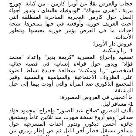
حجاب والعرض نقلا عن أوبرا كارمن ، من كتابة "چورچ
بيزية"، "هنرى ميلهاك"، "لودوفيك هاليفاى"، وتدور أجواء
العمل حول كارمن الغجرية الساحرة المنطلقة التي
أحبت العريف خوزيه وأوقعته في حبها بسحرها، نتيجة
أحداث ما في العرض يؤمر خوزيه بحبسها وتتطور
الأحداث.
عروض دار الأوبرا:
1- ريا وسكينة.
تصميم وإخراج المصرية "كريمة بدير" وإعداد "محمد
فؤاد" ويدور حول قراءة إنسانية في قضية جنائية
لشخصيتي "ريا وسكينة" بمعالجة جديدة تسلط الضوء
على الظروف الاجتماعية والسياسية والنفسية وقهر
المجتمع الذكوري ضد المرأة والتي أودت بهما إلى حبل
المشنقة.
ما أعجبني في العروض المصورة:
1- مسافر ليل.
تأليف المصري "صلاح عبد الصبور" وإخراج "محمود فؤاد
صدقي" وهو أروع نسخة ظهرت منذ ثلاثين عاماً ويستحق
جائزة أحسن ديكور، وتدور أحداث المسرحية حول
مسافر يستقل قطار آخر الليل ثم في إطار رمزي بين