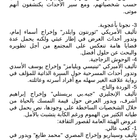
حسب شخصياتهم، ومع سير الأحداث يكتشفون أنهم
موتى.
3- نجونا بأعجوبة.
تأليف الأمريكي "ثورنتون وايلدر" وإخراج أسماء إمام،
وتدور أحداث العرض في إطار عبثي ولكنه يحمل عدة
قضايا هامة تنعكس على المجتمع من أجل تطويره
والبحث عن حلول أفضل.
4- الوحوش الزجاجية.
تأليف الأميركي "تينيسي ويليامز" وإخراج يوسف الأسدي
وتدور أحداث المسرحية حول السيرة الذاتية للمؤلف في
رواية علاقته الغير سهله مع أفراد أسرته وعائلته.
5- الوردة والتاج.
تأليف الإنجليزي "جيه.بي بريستلي" وإخراج إبراهيم
أشرف، ويدور العرض حول قيمة التمسك بالحياة من
خلال الشخصيات الساخطة على وجودها، نص يحمل في
طياته الكثير من الهموم ورغم الكآبة يتشبث بالأمل.
عروض الهيئة العامة لقصور الثقافة:
1- كعب عالي.
تأليف وسيناريو وإخراج المصري "محمد طايع" ويدور في