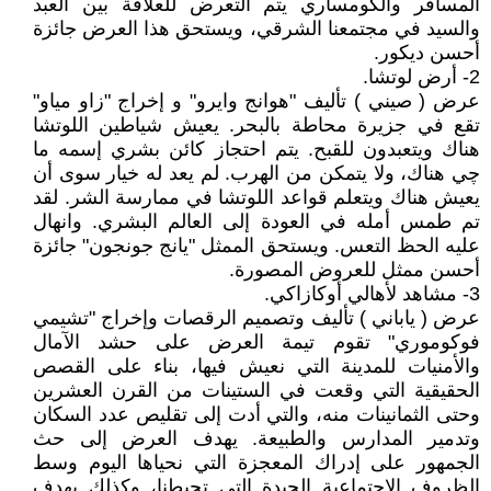
المسافر والكومساري يتم التعرض للعلاقة بين العبد
والسيد في مجتمعنا الشرقي، ويستحق هذا العرض جائزة
أحسن ديكور.
2- أرض لوتشا.
عرض ( صيني ) تأليف "هوانج وايرو" و إخراج "زاو مياو"
تقع في جزيرة محاطة بالبحر. يعيش شياطين اللوتشا
هناك ويتعبدون للقبح. يتم احتجاز كائن بشري إسمه ما
چي هناك، ولا يتمكن من الهرب. لم يعد له خيار سوى أن
يعيش هناك ويتعلم قواعد اللوتشا في ممارسة الشر. لقد
تم طمس أمله في العودة إلى العالم البشري. وانهال
عليه الحظ التعس. ويستحق الممثل "يانج جونجون" جائزة
أحسن ممثل للعروض المصورة.
3- مشاهد لأهالي أوكازاكي.
عرض ( ياباني ) تأليف وتصميم الرقصات وإخراج "تشيمي
فوكوموري" تقوم تيمة العرض على حشد الآمال
والأمنيات للمدينة التي نعيش فيها، بناء على القصص
الحقيقية التي وقعت في الستينات من القرن العشرين
وحتى الثمانينات منه، والتي أدت إلى تقليص عدد السكان
وتدمير المدارس والطبيعة. يهدف العرض إلى حث
الجمهور على إدراك المعجزة التي نحياها اليوم وسط
الظروف الاجتماعية الجيدة التي تحيطنا، وكذلك يهدف