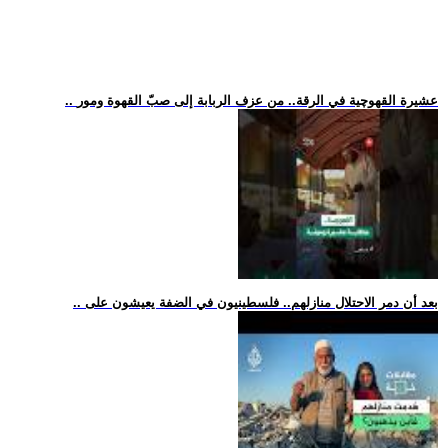
.. عشيرة القهوچية في الرقة.. من عزف الربابة إلى صبّ القهوة ومور
.. بعد أن دمر الاحتلال منازلهم.. فلسطينيون في الضفة يعيشون على