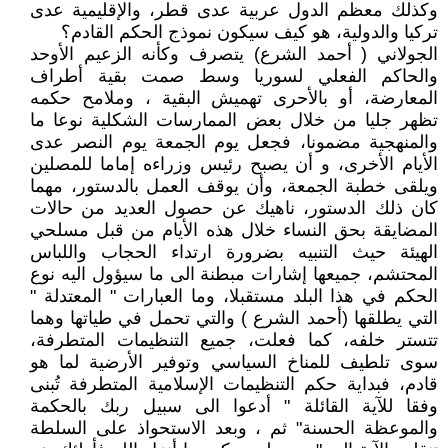
وكذلك معظم الدول عربية عدى قطر، والإقليمية عدى
تركيا والدولية، هو كيف سيكون نموذج الحكم القادم؟
الجولاني ( أحمد الشرع) يتصرف وكأنه الزعيم الأوحد
والحاكم الفعلي لسوريا وسط صمت بقية أطراف
المعارضة، أو بالأحرى تهميش البقية ، وملامح حكمه
تظهر جليا من خلال بعض الممارسات الشكلية نوعا ما
والمنهجية مضمونا، فجعل يوم الجمعة يوم النصر عدى
الأيام الأخرى، و أن يصبح رئيس وزراءه إماما للمصلين
ويلقى خطبة الجمعة، وأن يوقف العمل بالدستور، مهما
كان ذلك الدستور، ناهيك عن حصول العديد من حالات
المضايقة بحق النساء خلال هذه الأيام من قبل مسلحي
الهيئة حيث التنبيه بضرورة ارتداء الحجاب واللباس
المحتشم، جميعها إشارات مبطنة الى ما سيؤول اليه نوع
الحكم في هذا البلد مستقبلا، وما العبارات " المعتدلة "
التي يطلقها (أحمد الشرع ) والتي تحمل في طياتها وهما
تتستر خلفه، كما فعلت، جميع التنظيمات المتطرفة،
سوى تلطيف للمناخ السياسي وتوفير الأرضية لما هو
قادم، فبداية حكم التنظيمات الإسلامية المتطرفة تُبنى
وفقا للآية القائلة " أدعوا الى سبيل ربك بالحكمة
والموعظة الحسنة" ثم ، وبعد الاستحواذ على السلطة