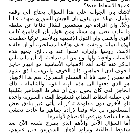
عملية الاسقاط هذه!؟
لاشك بأن الجواب على هذا السؤال يحتاج الى وقفة
وتأمل، فهناك من يقول بان الجيش السوري منهك، عتاداً
وعُدَّ، وان افراده غير مستعدين للقتال دفاعا عن سلطة
ما عادت تعني لهم شيئاً، ومن يقول بأن المؤامرة كانت
أقوى وأشمل وان الدول الإقليمية وبالأخص تركيا خططت
لهذه العملية ووقفت خلف هؤلاء المسلحين، أو ان حلفاء
الأسد، روسيا وايران، تخلوا عنه و.....الخ. جميع هذه
الأسباب واقعية ولها نوع من المصداقية، إلا أن مالم يأتي
الذكر عنه كأحد أهم الاسباب الأساسية هو انهيار حاجز
الخوف لدى الجماهير، ذلك الخوف والترهيب الذي يشهد
له سجن ( صيد نايا أو المسلخ البشري)، نعم هذا الانهيار
هو الذي دفعها الى هذه الهبة القوية والشاملة ، ذلك
الحاجز الذي كان يحول دون أن تنخرط الجماهير بكليتها
في عملية اسقاط النظام، فسقوط المدن السورية واحدة
تلو الأخرى دون مقاومة تذكر لم يأتي عبر بنادق بعض
المسلحين، بل جاء وفقا لإرادة جماهير ما عادت تخشى
هذه السلطة وترفض الانصياع لأوامرها.
أما السؤال الآخر والأهم الذي يطرح نفسه الآن بعد
سقوط الطاغية ويراود أذهان السوريين قبل غيرهم،