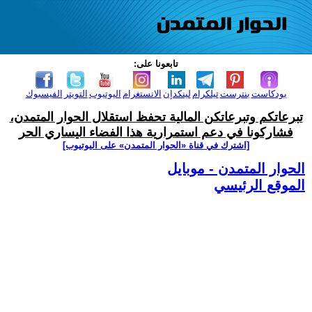
تابعونا على:
بودكاست
بنترست
تيلكرام
لينكدإن
الانستغرام
اليوتيوب
التويتر
الفيسبوك
تبرعاتكم وتبرعاتكن المالية تحفظ استقلال الحوار المتمدن،
فشاركونا في دعم استمرارية هذا الفضاء اليساري الحر
[اشترك في قناة ‫«الحوار المتمدن» على اليوتيوب]
الحوار المتمدن - موبايل
الموقع الرئيسي