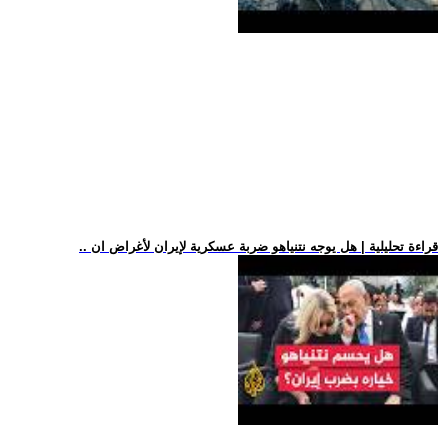
.. قراءة تحليلية | هل يوجه نتنياهو ضربة عسكرية لإيران لأغراض ان