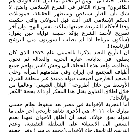
تنقلب الآية الى " ومن لم يحكم بما أنزل الله فأولئك هم
الكافرون" وجزاء الكافر في الشرع الإسلامي واضح. لا
شك بأن الغبار سينفض وستظهر الحقيقة، فموديلات
الحكم الإسلامي التي أتت قبل الجولاني والتي حكمت
وفقا لأحكام الشريعة جميعها سلكت نفس النهج. وان آخر
تصريح لأحمد الشرع يؤكد حقيقة نواياه حين يقول:
(سأكون مرتاحا اذا لم يطلب السوريون مني الترشح
للرئاسة) !.
ان التأريخ البعيد يذكرنا بالخميني عام ١٩٧٩ الذي كان
يطلق، في بداياته، عبارة الحرية والعدالة ثم تحول
ونظامه، ولحد هذه اللحظة، الى وحش كاسر يهاجم جميع
أطياف المجتمع في ايران وفي مقدمتهم المرأة، وعلى
الصعيد الخارجي أصبحت ذيوله ممتدة عبر منطقة الشرق
الأوسط من خلال أطروحة " الهلال الشيعي" وعالميا من
خلال اطلاق الفتاوى بقتل هذا المفكر أو ذاك بحجة "الكفر
والألحاد".
أما التجربة الإخوانية في مصر بعد سقوط نظام حسني
مبارك عام ٢٠١١، هي الأخرى شاهد تأريخي آخر على ما
نقوله بحق هؤلاء، فبعد أن أطلق الاخوان تعهدا بعدم
السعي الى الاستيلاء على السلطة التنفيذية، وعدم
الترشح للرئاسة، جاء الاخواني(محمد مرسي) وفي جعبته