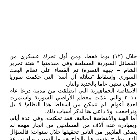
خلال (١٢) يوما فقط، ومن أول تحرك عسكري من
الفصائل السورية المسلحة وفي مقدمتها " هيئة تحرير
الشام – جبهة النصرة) تم القضاء على نظام البعث
السوري وإسقاط "سلالة آل أسد" التي حكمت سوريا
حوالي ستين عاما بالحديد والنار.
الانتفاضة الجماهيرية التي انطلقت من مدينة درعا عام
٢٠١١ والتي عمّت معظم الأراضي السورية واستمرت
لعدة أعوام، لم تتمكن من اسقاط هذا النظام! لا بل
وتراجعت، ولا داعي هنا لذكر أسباب ذلك.
أما الهبة والانتفاضة الحالية، فقد تمكنت، وفي عدة أيام،
وبمبادرة عدة آلاف من المسلحين من انجاز مهمة لم
يتمكن الملايين من الناس تحقيقها خلال سنوات! فالسؤال
الذي يطرح نفسه هنا بإلحاح هو ما السبب وراء سرعة