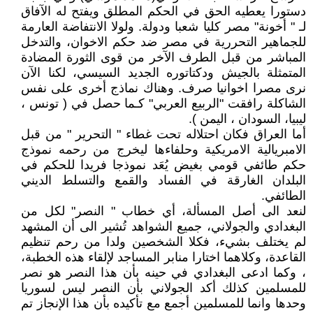
دستورا يعطيه الحق في الحكم المطلق ويفتح له الآفاق
لـ " أخونة" مصر كليا شعبا ودولة. ولولا الانتفاضة العارمة
للجماهير التحررية في مصر ضد حكم الاخوان، والتدخل
المباشر من قبل الطرف الآخر من قوى الثورة المضادة
المتمثلة بالجيش ودكتاتوره الجديد السيسي، لكنا الآن
نرى مصرا اخوانيا صرف. وهناك نماذج أخرى على نفس
الشاكلة رافقت "الربيع العربي" كـما حصل في ( تونس ،
ليبيا، السودان ، اليمن ).
أما العراق فكان احتلاله تحت غطاء " التحرير " من قبل
الامبريالية الامريكية وحلفاءها ليخرج من رحمه نموذج
حكم طائفي قومي بغيض يُعَد نموذجا فريدا للحكم في
البلدان الغارقة في الفساد والقمع والتسلط الديني
الطائفي.
لنعد الى أصل المسألة، أي خطاب " النصر" لكل من
البغدادي والجولاني، جميع الشواهد تُشير الى أن المشهد
لم يختلف بشيء، فكلا الشخصين ولدا من رحم تنظيم
القاعدة، وكلاهما اختارا منابر المساجد لإلقاء هذه الخطبة،
، وكما ادعى البغدادي في حينه بأن هذا النصر هو نصر
للمسلمين كذلك أكد الجولاني بأن النصر ليس لسوريا
وحدها وانما للمسلمين أجمع مع تأكيده بأن هذا الإنجاز تم