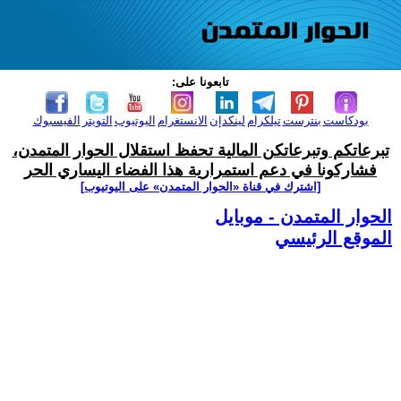
تابعونا على:
بودكاست
بنترست
تيلكرام
لينكدإن
الانستغرام
اليوتيوب
التويتر
الفيسبوك
تبرعاتكم وتبرعاتكن المالية تحفظ استقلال الحوار المتمدن،
فشاركونا في دعم استمرارية هذا الفضاء اليساري الحر
[اشترك في قناة ‫«الحوار المتمدن» على اليوتيوب]
الحوار المتمدن - موبايل
الموقع الرئيسي