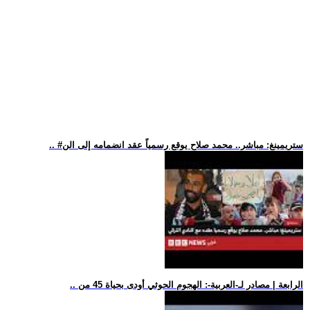
.. #ستريمينغ: مباشر.. محمد صلاح يوقع رسمياً عقد انضمامه إلى الن
.. الرابعة | مصادر لـ-العربية-: الهجوم الحوثي أودى بحياة 45 من