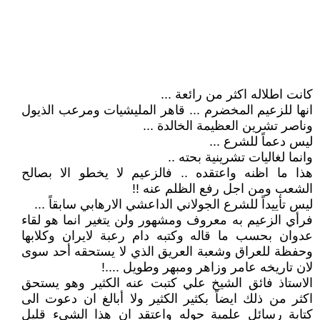
كانت اطلاله اكثر من رائعة ...
انها للزعيم المخضرم ... قاهر المليشيات ومرعب الذيول
وناصر تشرين العظيمة الخالدة ...
ليس دعماً للشرع ...
وانما لغاليات تشرينية بحته ..
هذا ما اظنه واعتقده .. فالزعيم لا يخطو الا بصالح
الشعب ومن اجل رفع الظلم عنه !!
ليس تأييداً للشرع الجولاني الداعشي الارهابي سابقاً ...
فرأي الزعيم به معروف ومشهور ولن يتغير انما هو لقاء
عدوان بحسب ما قاله وكتبه دام رعبة لايران وكلابها
وحفظة للعراق وشعبة العريق الذي لا يستحقه أحد سوى
لان تاريخه عامر وزاهر ومبهر وطويل ....!
الاستاذ فائق الشيخ علي كتبت عنه الكثير وهو يستحق
اكثر من ذلك ايضاً بكثير الكثير ولا أبالغ ان دعوت الى
كتابة رسائل علمية حوله واعتقد ان هذا الشيء قليل