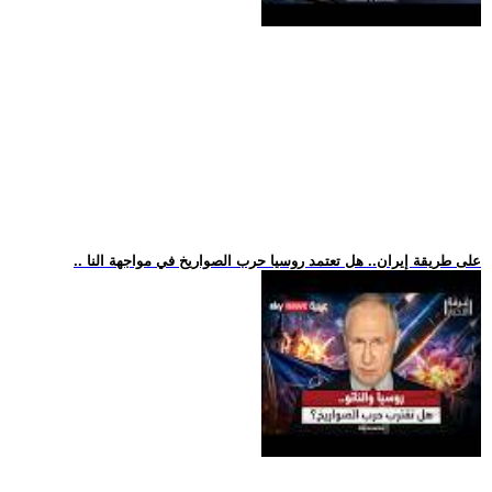
.. على طريقة إيران.. هل تعتمد روسيا حرب الصواريخ في مواجهة النا