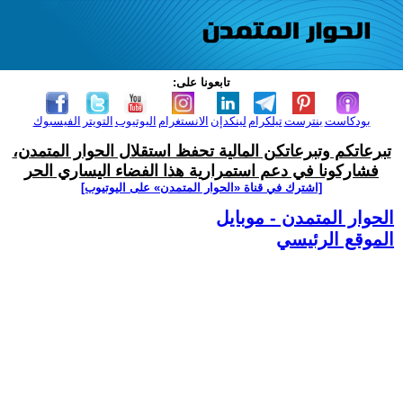
تابعونا على:
بودكاست
بنترست
تيلكرام
لينكدإن
الانستغرام
اليوتيوب
التويتر
الفيسبوك
تبرعاتكم وتبرعاتكن المالية تحفظ استقلال الحوار المتمدن،
فشاركونا في دعم استمرارية هذا الفضاء اليساري الحر
[اشترك في قناة ‫«الحوار المتمدن» على اليوتيوب]
الحوار المتمدن - موبايل
الموقع الرئيسي