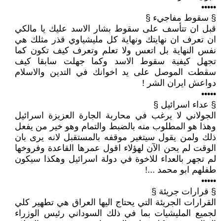
•••••
§ سقوط مفاجيء §
قبل ان تتأسف على سقوط بشار الاسد عليك يا مالكي
ان تعرف ان نهايتك ونهاية كل مليشياوي قذر مثلك هي
نفس النهاية بل اتعس ولا تعلم وتعرف كيف تكون كما
تجهل كيفية سقوط الاسد وكما جهلت سابقا كيف
سقطت الموصل على يد اخوانك في التدين والاسلام
دواعش ايران الشر !
•••••
§ عداء اسرائيل §
الجولاني لا يرغب في محاربة الجارة العزيزة اسرائيل
وهذا هو المطلوب منه بالضبط والتمام وهو خير من يفعل
ذلك ولمن يقول سيتغير موقفه بالمستقبل لانه يرى بان
الوقت لم يحن الآن لهؤلاء اقول عمرها القاعدة وفروخها
لم تجهر بالعداء للاخوة في دولة اسرائيل وهكذا سيكون
طفلهم ابو محمد ...!
•••••
§ قرارات جريئة §
القرارات الجريئة التي يحتاج اليها العراق هي تطهير كلي
لجميع المليشيات بما في ذلك السوداني رئيس الوزراء