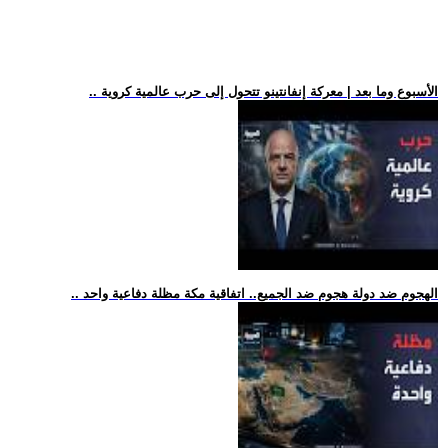
.. الأسبوع وما بعد | معركة إنفانتينو تتحول إلى حرب عالمية كروية
.. الهجوم ضد دولة هجوم ضد الجميع.. اتفاقية مكة مظلة دفاعية واحد