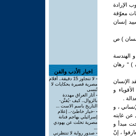
ب الإرادة
ات معوّقة
ييد إنسان
إنسان ) ص
و الهندسة
 ) " رهان
اخبار الأدب والفن
-
لا تتجاوز 15 دقيقة.. أفلام
د الإنسان
مصرية قصيرة بحكايات لا
لأقوياء و
تُنسى
-
آثار العراق مهددة
الة .
بالزوال.. كيف -يُقنَّن-
التاريخ باسم الاست ...
نساني ، و
-
-خيار خاطئ-.. إعلام
ل عن غايته
إسرائيلي يهاجم فنانة
مصرية تخلت عن يهودي
حت مبدأ و
...
رفوا ، إنّ
-
صدور رواية لا تنتظرني