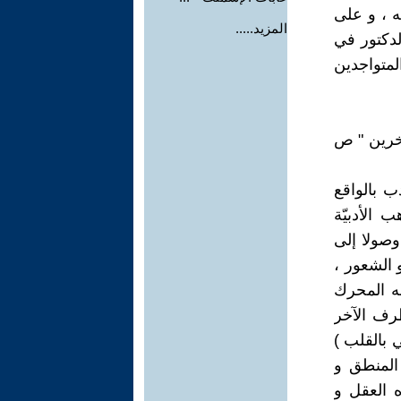
ه ، و على
المزيد.....
لدكتور في
لمتواجدين
لآخرين " ص
دب بالواقع
 الأدبيّة
وصولا إلى
و الشعور ،
نه المحرك
رهان القادم " ص 97 . بينما الطرف الآخر
 بالقلب )
بين المنطق و
ه العقل و