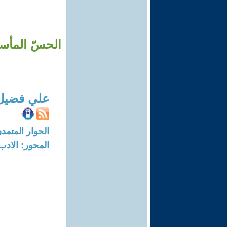
الحسّ المأسا
علي فضيل 
الحوار المتمدن-العدد: 8197 - 24
المحور: الادب