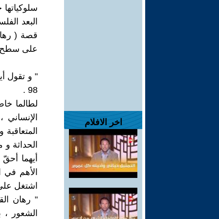
سلوكياتها 
البعد الفل
قصة ( رهان 
على سطح الم
" و تقول أي
98 .
لطالما خاض 
الإنساني ،
اخر الافلام
المتعاقبة 
الحداثة و م
أيهما أحقّ 
اشتغل على 
الشعور ، ب