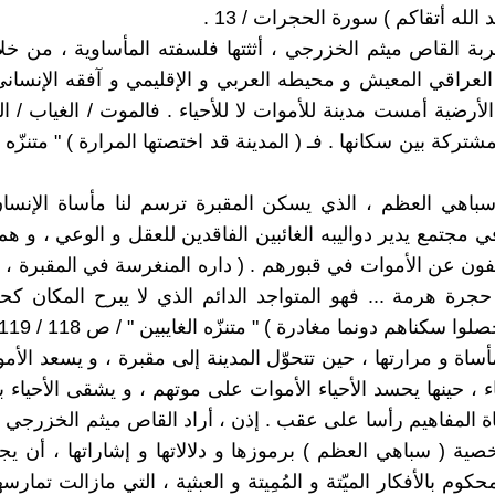
الله أتقاكم ) سورة الحجرات / 13 .
ربة القاص ميثم الخزرجي ، أثثتها فلسفته المأساوية ، من خ
لعراقي المعيش و محيطه العربي و الإقليمي و آفقه الإنسان
الأرضية أمست مدينة للأموات لا للأحياء . فالموت / الغياب / ا
شتركة بين سكانها . فـ ( المدينة قد اختصتها المرارة ) " متنزّه ال
اهي العظم ، الذي يسكن المقبرة ترسم لنا مأساة الإنسان
 مجتمع يدير دواليبه الغائبين الفاقدين للعقل و الوعي ، و ه
لفون عن الأموات في قبورهم . ( داره المنغرسة في المقبرة ، 
جرة هرمة ... فهو المتواجد الدائم الذي لا يبرح المكان كح
ا سكناهم دونما مغادرة ) " متنزّه الغايبين " / ص 118 / 119 . ا
أساة و مرارتها ، حين تتحوّل المدينة إلى مقبرة ، و يسعد الأم
ء ، حينها يحسد الأحياء الأموات على موتهم ، و يشقى الأحياء ب
اة المفاهيم رأسا على عقب . إذن ، أراد القاص ميثم الخزرجي 
ة ( سباهي العظم ) برموزها و دلالاتها و إشاراتها ، أن ي
حكوم بالأفكار الميّتة و المُمِيتة و العبثية ، التي مازالت تمارس