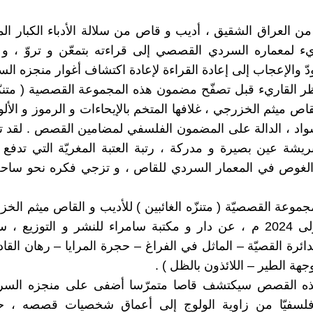
من العراق الشقيق ، أديب و قاص من سلالة الأدباء الكبار الم
يء لمعماره السردي القصصي إلى قراءته بتمعّن و تروّ ، و
دّ والإعجاب إلى إعادة القراءة لإعادة اكتشاف أغوار منجزه الس
ر القاريء قبل تصفّح مضمون هذه المجموعة القصصية ( متنزّه
قاص ميثم الخزرجي ، غلافها المتخم بالإيحاءات و الرموز و الألو
سواد ، الدالة على المضمون الفلسفي لمضامين القصص . لقد تب
بريشة عين بصيرة و مدركة ، رتبة العتبة المغريّة التي تدفع 
 الغوص في المعمار السردي للقاص ، و تزجي فكره نحو ساحة 
موعة القصصيّة ( متنزّه الغائبين ) للأديب و القاص ميثم الخ
طبعتها الأولى 2024 م ، عن دار و مكتبة سامراء للنشر و التوزي
ائرة القصيّة – الماثل في الفراغ – حجرة المرايا – رهان القاد
وجهة الطير – اللائذون بالظل ) .
هذه القصص سيكتشف قاصا متمرّسا أضفى على منجزه السرد
و فلسفيّا من زاوية الولوج إلى أعماق شخصيات قصصه ، 