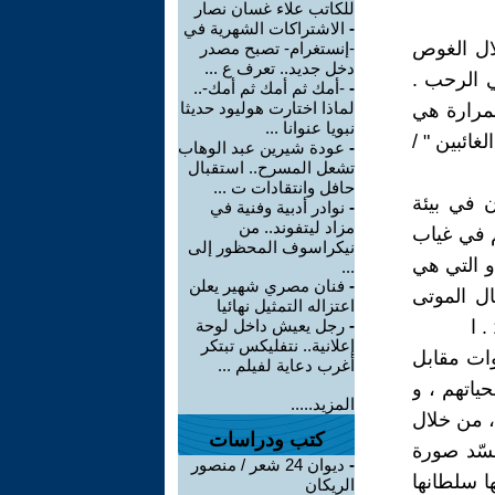
للكاتب علاء غسان نصار
-
الاشتراكات الشهرية في
لال الغوص
-إنستغرام- تصبح مصدر
دخل جديد.. تعرف ع ...
ي الرحب .
-
-أمك ثم أمك ثم أمك-..
لماذا اختارت هوليود حديثا
لمرارة هي
نبويا عنوانا ...
غائبين " /
-
عودة شيرين عبد الوهاب
تشعل المسرح.. استقبال
حافل وانتقادات ت ...
 في بيئة
-
نوادر أدبية وفنية في
مزاد ليتفوند.. من
م في غياب
نيكراسوف المحظور إلى
و التي هي
...
-
فنان مصري شهير يعلن
ال الموتى
اعتزاله التمثيل نهائيا
-
رجل يعيش داخل لوحة
إعلانية.. نتفليكس تبتكر
وات مقابل
أغرب دعاية لفيلم ...
حياتهم ، و
المزيد.....
، من خلال
كتب ودراسات
جسّد صورة
-
ديوان 24 شعر / منصور
ها سلطانها
الريكان