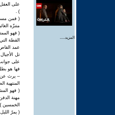
) .
( فمن مستح
متنزّه الغائبي
( فهو الممت
المزيد.....
القطة التي 
عمد القاص 
تل الأجيال 
على جوانب ح
فها هو بطل 
– يرث عن أس
المنتهية الص
( فهو المش
مهنة الدفن
الخمسين ) متنز
( يمرّ الليل