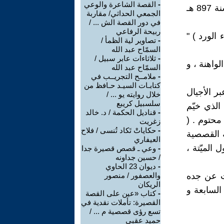
-
القصة الشاعرة والوعي
على العقل العربي منذ سقوط بغداد (سنة 656 هـ ) و سقوط غرناطة ( سنة 897 هـ
الجمعي الحداثي/ مقاربة
في دور القصة الش ... /
ربيحة الرفاعي
لورد ) "
-
تصاوير لية الظمأ /
السمّاح عبد الله
-
ثلاثاءات عابر سبيل /
واهنة ، و
السمّاح عبد الله
-
ملامــح التجريــب في
كتابـات السيـد حـافظ من
ر الأجيال
خلال روايته يو ... /
سلسبيل كريبع
 الذي خيّم
-
قناديل الحكمة / د. خالد
 محتوم . (
زغريت
-
حكاياتْ تَكاد تُنسى / فلاح
ه القصصية
العيفاري
الميّتة ،
-
وعي ـ قصص قصيرة جدا
/ حسين جداونه
-
ديوان 23 الحاوي
رث عن جده
والعصفور / منصور
الريكان
السابعة و
-
كتاب «عين على القصة
القصيرة: تأملات نقدية في
تسع رؤى قصصية م ... /
حميد عقبي