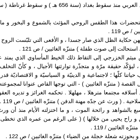
ضرات هذا الطقس الروحي المؤثث بالشموع و البخور و ماء ا
ن / ص 119 .
هن حكاية الظل الذي صار جسدا ، و الأفعى التي تلبّست الروح ال
استحالت إلى صوت طفلة ) متنزّه الغائبين / ص 121 .
ميثم الخزرجي إلى التقاط ذلك الخيط المأساوي الذي يمتد عب
، ليؤكّد حقيقة مرّة و متجذّرة توارثتها الأجيال ، و كأنّ التخلف
ياتنا كلّها ؛ لاجتماعية و الدينيّة و السياسيّة و الاقتصاديّة قدر
القصة ( متنزّه الغائبين ) - التي توجها القاص عنوانا لمجموعت
لافه مجتمعا مترهلا ، مهلهلا . تحكمه الغرائز و تديره العقول 
لاحية . ( ورث عن جدّه مهنة الدفن ) متنزّه الغائبين / ص 119 .
بع بالشواهد و رائحة الموت ، و ما اختزلته الأيام منذ أن و
 و راح يحيى من خلالها ) ( على الرغم من عمره الذي تخطى 
ّه الغائبين / 119 .
 و بحوزته شعلة خجلة من الضياء ) متنزّه الغائبين / ص 122 .