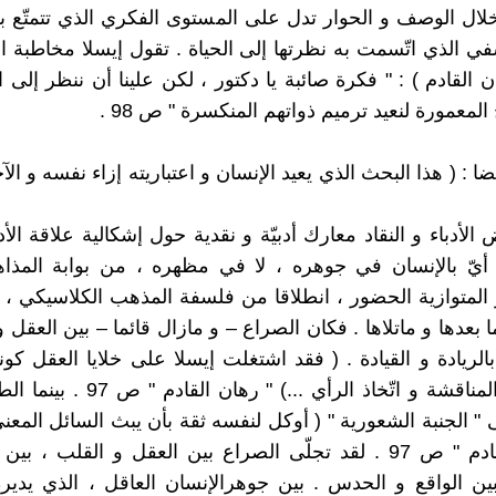
خلال الوصف و الحوار تدل على المستوى الفكري الذي تتمتّع ب
سفي الذي اتّسمت به نظرتها إلى الحياة . تقول إيسلا مخاطبة ا
القادم ) : " فكرة صائبة يا دكتور ، لكن علينا أن ننظر إلى ا
عمورة لنعيد ترميم ذواتهم المنكسرة " ص 98 .
ضا : ( هذا البحث الذي يعيد الإنسان و اعتباريته إزاء نفسه و ا
الأدباء و النقاد معارك أدبيّة و نقدية حول إشكالية علاقة الأ
 أيّ بالإنسان في جوهره ، لا في مظهره ، من بوابة المذاهب
و المتوازية الحضور ، انطلاقا من فلسفة المذهب الكلاسيكي ، 
ا بعدها و ماتلاها . فكان الصراع – و مازال قائما – بين العقل 
بالريادة و القيادة . ( فقد اشتغلت إيسلا على خلايا العقل كو
الأهم في المناقشة و اتّخاذ الرأي ...) " 
" الجنبة الشعورية " ( أوكل لنفسه ثقة بأن يبث السائل المعني
" رهان القادم " ص 97 . لقد تجلّى الصراع بين العقل و القلب ، 
ين الواقع و الحدس . بين جوهرالإنسان العاقل ، الذي يدير