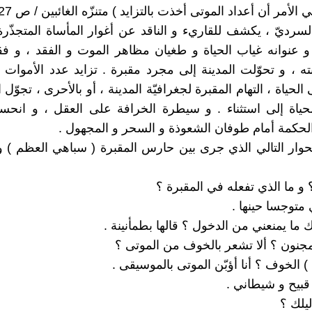
الأمر أن أعداد الموتى أخذت بالتزايد ) متنزّه الغائبين / ص 127 .
السرديّ ، يكشف للقاريء و الناقد عن أغوار المأساة المتجذّر
و عنوانه غياب الحياة و طغيان مظاهر الموت و الفقد ، و فق
ته ، و تحوّلت المدينة إلى مجرد مقبرة . تزايد عدد الأموات م
لحياة ، التهام المقبرة لجغرافيّة المدينة ، أو بالأحرى ، تجوّل
حياة إلى استثناء . و سيطرة الخرافة على العقل ، و انحس
لحكمة أمام طوفان الشعوذة و السحر و المجهول .
الحوار التالي الذي جرى بين حارس المقبرة ( سباهي العظم ) و
 و ما الذي تفعله في المقبرة ؟
متوجسا حينها .
 ما يمنعني من الدخول ؟ قالها بطمأنينة .
جنون ؟ ألا تشعر بالخوف من الموتى ؟
م ) الخوف ؟ أنا أؤبّن الموتى بالموسيقى .
قبيح و شيطاني .
ليلك ؟