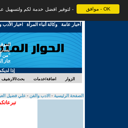
موافق - OK
لتوفير افضل خدمة لكم ولتسهيل عملي
أخبار عامة
-
وكالة أنباء المرأة
-
اخبار الأدب و
الموقع
يسارية
"من أج
حاز ال
إذا لديك
الزوار
اضافة/خدمات
بحث/الارشيف
الصفحة الرئيسية
-
الادب والفن
-
علي فضيل الع
تبرعاتكم