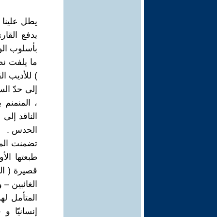
يطل علينا 
يدفع القار
بأسلوب الو
ما يلفت نظ
) للأديب ال
إلى حدّ ال
، المنمنم 
الناقد إلى
الحدس .
تضمنت المج
قصيرة ( الد
الغائبين – 
المتأمل ل
إنسانيّا 