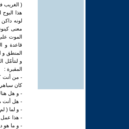
( الغريب في 
هذا البوح 
لونه داكن 
معنى كينون
الموت على ا
قاعدة و ال
المنطق و ا
و لنتأمّل 
المقبرة :
- من أنت ؟
كان سباهي 
- و هل هناك
- هل أنت م
- و لما ( ل
- هذا عمل 
- و ما هو د