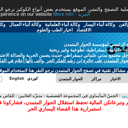
ة التصفح والنشر، الموقع يستخدم بعض أنواع الكوكيز نرجو النق
More info - المزيد
experience on our website
الفن
-
وكالة أنباء اليسار
-
وكالة أنباء العلمانية
-
وكالة أنباء العمال
-
وكا
الاقتصاد
-
اخبار الطب والعلوم
 الرئيسي لمؤسسة الحوار المتمدن
، علمانية، ديمقراطية، تطوعية وغير ربحية
ل مجتمع مدني علماني ديمقراطي حديث يضمن الحرية والعدالة الاجتم
حوار المتمدن على جائزة ابن رشد للفكر الحر والتى نالها أعلام في الفك
م مشاكل تقنية في تصفح الحوار المتمدن نرجو النقر هنا لاستخدام الموقع
كوردي
English
الاخبار
مراكز
الحوار المتمدن
ربي
- الحسّ المأساوي في المجموعة القصصية - متنزّه الغائبين - للقاص م
 وتبرعاتكن المالية تحفظ استقلال الحوار المتمدن، فشاركونا 
استمرارية هذا الفضاء اليساري الحر