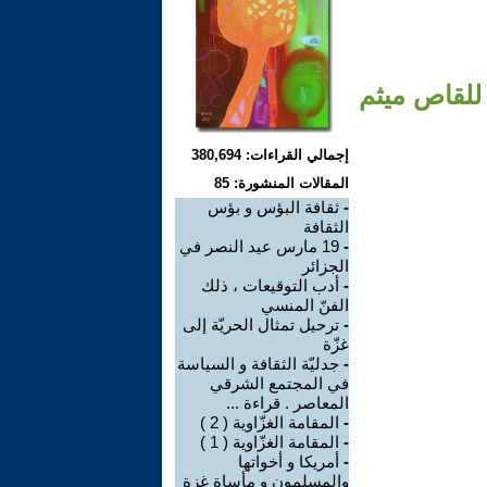
 للقاص ميثم
إجمالي القراءات: 380,694
المقالات المنشورة: 85
-
ثقافة البؤس و بؤس
الثقافة
-
19 مارس عيد النصر في
الجزائر
-
أدب التوقيعات ، ذلك
الفنّ المنسي
-
ترحيل تمثال الحريّة إلى
غزّة
-
جدليّة الثقافة و السياسة
في المجتمع الشرقي
المعاصر . قراءة ...
-
المقامة الغزّاوية ( 2 )
-
المقامة الغزّاوية ( 1 )
-
أمريكا و أخواتها
والمسلمون و مأساة غزة