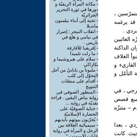
-
مكانة المرأة الريفيّة و
دورها في ثورة التحرير
تمرّسين ،
الجزائريّة
-
تحية إلى أبناء نيلسون
 قد يرغمه
مانديلا
ردي .
-
انقلاب النيجر : إصرار
في نيامي و هلع في
 الغائبين
باريس .
ان الداكنة
-
إفريقيا للأفارقة
-
ما زلت تلميذا
وأ الغلاف
-
سلام على هيروشيما و
القاريء و
نكازاكي
-
مليونا ين يابانيّ من أجل
التأمّل و
التحوّل إلى كلب
-
أقدام على منصّات
التتويج
زرجي ، في
-
المنظور الصوفي في
رواية بياض اليقين . قراءة
ع ، سبع قصص
نقديّة في رواية ...
م – متنزّه
-
جناية الصوفيّة على
الحضارة الإسلاميّة
-
يُخرّبون بيوتهم بأيديهم
ي ، بعدا
-
سيميائية العلاقة بين
الرجل و المرأة في رواية
حيث كانت
غابات الإسمنت * ...