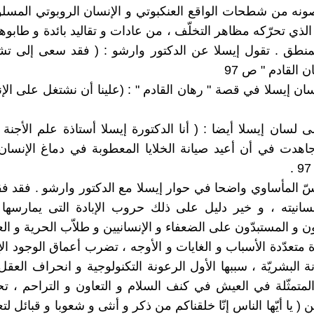
صونه من شطحات الواقع العنكبوتي و الإنسان الروبوتي المسلو
لذي تحرّكه مظاهر التخلّف ، من عادات و تقاليد بائدة و طابوه
منطق . تقول إيسلا عن الدكتور وارشو : ( فقد سعى إلى تش
ان القادم " ص 97
ان إيسلا في قصة " رهان القادم " : (علينا أن نشتغل على ال
 لسان إيسلا أيضا : ( أنا الدكتورة إيسلا أستاذة علم الأجنة 
 جاهدت في أن أعيد صيانة الخلايا المعطوبة في دماغ الإنسان
سّ المأساوي واضحا في حوار إيسلا مع الدكتور وارشو . فقد فق
سانيته ، و خير دليل على ذلك حروب الإبادة التى يمارسها ا
ون و المستبدّون على الضعفاء و الإنسانيين و طلاّب الحرية و العد
متعدّدة الأسباب و الغايات و الأوجه ، تضرب أعماق الوجود الإ
ونة البشريّة ، سببها الأول الرعونة التكنولوجية و انحراف العق
 المتمثّلة في العيش في كنف السلام و التعاون و التراحم ، ت
 ( يا أيّها الناس إنّا خلقناكم من ذكر و أنثى و شعوبا و قبائل لتعا