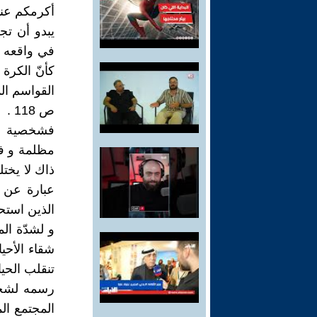
أكرمكم عند 
يبدو أن تج
في واقعه ا
كأنّ الكرة 
القواسم الم
ص 118 .
فشخصية سب
مظلمة و في
ذاك لا يخت
عبارة عن ح
الذين استحصلو
و لشدّة الم
شقاء الأحيا
تنقلب الحي
رسمه لشخصي
المجتمع الم