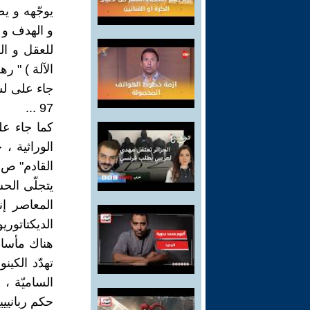
يوجّهه و ي
و الهدف و ا
للعقل و ال
الآلة ) " ره
جاء على لس
97 ...
كما جاء على
الوراثية ،
القادم" ص 97 .
يتجلّى الح
المعاصر إن
الديكتاتوري
هناك مأساة 
تهدّد الكين
الساميّة ،
حكم ربانييين