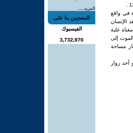
المزيد.....
ة في واقع
المعجبين بنا على
د الإنسان
الفيسبوك
عناه غلبة
 الموت إلى
3,732,970
ار مساحة
 أحد زوار