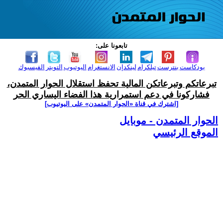
تابعونا على:
بودكاست
بنترست
تيلكرام
لينكدإن
الانستغرام
اليوتيوب
التويتر
الفيسبوك
تبرعاتكم وتبرعاتكن المالية تحفظ استقلال الحوار المتمدن،
فشاركونا في دعم استمرارية هذا الفضاء اليساري الحر
[اشترك في قناة ‫«الحوار المتمدن» على اليوتيوب]
الحوار المتمدن - موبايل
الموقع الرئيسي