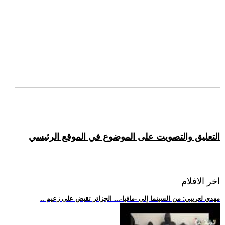
التعليق والتصويت على الموضوع في الموقع الرئيسي
اخر الافلام
.. مهدي لعريبي: من السينما إلى -مافيا-... الجزائر تقبض على زعيم