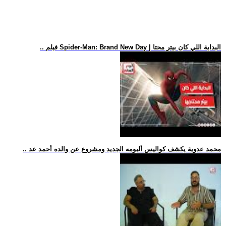
.. فيلم Spider-Man: Brand New Day | البداية اللي كان بيتر محتا
.. محمد عدوية يكشف كواليس ألبومه الجديد ومشروع عن والده أحمد عد