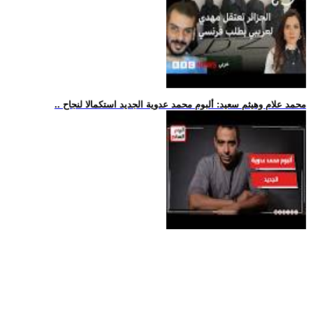
.. محمد علام وهيثم سعيد: ألبوم محمد عدوية الجديد استكمالا لنجاح