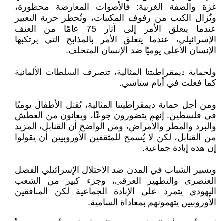
غزة والضفة الغربية: فالأصوات المعارضة محظورة،
وتُزال الكتب من رفوف المكتبات، وتُحظر حرية التعبير
عندما يتعلق الأمر إلى آثار 75 عامًا من العنف
الإسرائيلي، عندما يتعلق الأمر بالمذابح التي يرتكبها
الإنسان الأعلى يوميًا ضد الإنسان المتخلف.
ولحماية ديمقراطيتنا المثالية، تتصرف السلطات الألمانية
كما فعلت في أيام ستاسي.
ومن أجل حماية ديمقراطيتنا المثالية، يُقتل الأطفال يوميًا
في فلسطين. إنهم يتضورون جوعًا، ويعانون من العطش
والبرد والمطر والأمراض، ومن الواضح أن القنابل، المزيد
من القنابل، لكن لا يُسمح للمثقفين الأوروبيين أن يقولوا
إن هذه إبادة جماعية.
ويسير الشباب في المدن ضد الاحتلال الإسرائيلي الفصل
العنصري والتطهير العرقي، وجزء كبير من الشعب
اليهودي يتمرد على الإبادة الجماعية لكن المنافقين
الأوروبيين يتهمونهم بمعاداة السامية.