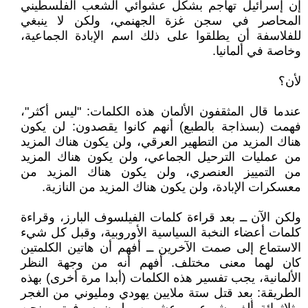
إن إسرائيل تهاجم بشكل عشوائي الشعب الفلسطيني
المحاصر في سجن غزة الجهنمي، ولكن لا ينبغي
للفلاسفة أن يطلقوا على ذلك اسم الإبادة الجماعية،
وخاصة في ألمانيا.
لأن؟
عندما قال المثقفون الألمان هذه الكلمات: "ليس أكثر"،
فهمت (بسذاجة بالطبع) أنهم كانوا يقصدون: لن يكون
هناك المزيد من التطهير العرقي، ولن يكون هناك المزيد
من عمليات الترحيل الجماعي، ولن يكون هناك المزيد
من التمييز العنصري، ولن يكون هناك المزيد من
معسكرات الإبادة، ولن يكون هناك المزيد من النازية.
ولكن الآن ــ بعد قراءة كلمات الفيلسوف البارز، وقراءة
كلمات أعضاء النخبة السياسية الأوروبية، وقبل كل شيء
الاستماع إلى صمت الآخرين ــ أفهم أن هاتين الكلمتين
كان لهما معنى مختلف. أفهم أنه من وجهة النظر
الألمانية، يجب تفسير هذه الكلمات (أبدا مرة أخرى) بهذه
الطريقة: بعد قتل ستة ملايين يهودي ومليوني من الغجر