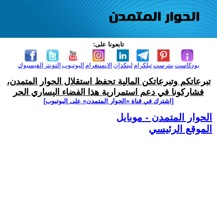
تابعونا على:
بودكاست
بنترست
تيلكرام
لينكدإن
الانستغرام
اليوتيوب
التويتر
الفيسبوك
تبرعاتكم وتبرعاتكن المالية تحفظ استقلال الحوار المتمدن،
فشاركونا في دعم استمرارية هذا الفضاء اليساري الحر
[اشترك في قناة ‫«الحوار المتمدن» على اليوتيوب]
الحوار المتمدن - موبايل
الموقع الرئيسي