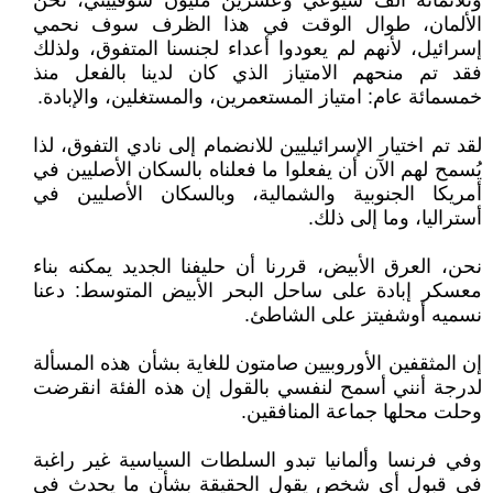
وثلاثمائة ألف شيوعي وعشرين مليون سوفييتي، نحن
الألمان، طوال الوقت في هذا الظرف سوف نحمي
إسرائيل، لأنهم لم يعودوا أعداء لجنسنا المتفوق، ولذلك
فقد تم منحهم الامتياز الذي كان لدينا بالفعل منذ
خمسمائة عام: امتياز المستعمرين، والمستغلين، والإبادة.
لقد تم اختيار الإسرائيليين للانضمام إلى نادي التفوق، لذا
يُسمح لهم الآن أن يفعلوا ما فعلناه بالسكان الأصليين في
أمريكا الجنوبية والشمالية، وبالسكان الأصليين في
أستراليا، وما إلى ذلك.
نحن، العرق الأبيض، قررنا أن حليفنا الجديد يمكنه بناء
معسكر إبادة على ساحل البحر الأبيض المتوسط: دعنا
نسميه أوشفيتز على الشاطئ.
إن المثقفين الأوروبيين صامتون للغاية بشأن هذه المسألة
لدرجة أنني أسمح لنفسي بالقول إن هذه الفئة انقرضت
وحلت محلها جماعة المنافقين.
وفي فرنسا وألمانيا تبدو السلطات السياسية غير راغبة
في قبول أي شخص يقول الحقيقة بشأن ما يحدث في