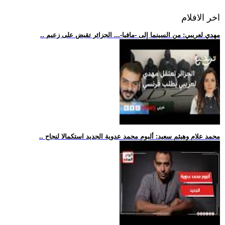
اخر الافلام
.. مهدي لعريبي: من السينما إلى -مافيا-... الجزائر تقبض على زعيم
.. محمد علام وهيثم سعيد: ألبوم محمد عدوية الجديد استكمالا لنجاح