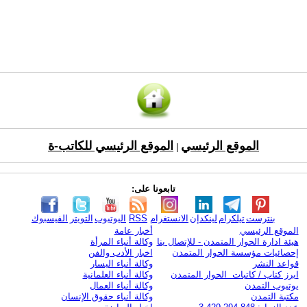
الموقع الرئيسي
الموقع الرئيسي للكاتب-ة
|
تابعونا على:
بنترست
تيلكرام
لينكدإن
الانستغرام
RSS
اليوتيوب
التويتر
الفيسبوك
الموقع الرئيسي
أخبار عامة
هيئة ادارة الحوار المتمدن - للإتصال بنا
وكالة أنباء المرأة
إحصائيات مؤسسة الحوار المتمدن
اخبار الأدب والفن
قواعد النشر
وكالة أنباء اليسار
ابرز كتاب / كاتبات الحوار المتمدن
وكالة أنباء العلمانية
يوتيوب التمدن
وكالة أنباء العمال
مكتبة التمدن
وكالة أنباء حقوق الإنسان