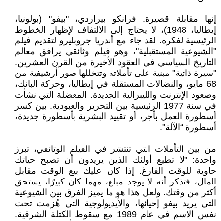
إنها مقابلة قصيرة. فرانكو بيراردي، "بيفو" (بولونيا،
إيطاليا، 1948)، لا يحتاج إلى الالتفاف لإظهار الخطوط
الرئيسية لفكره. لقد جاء مع أندريا جروبليرو لتقديم فيلم
"الشيوعية المستقبلية"، وهو فيلم وثائقي يرافق معالم
التاريخ السياسي في العقود الأخيرة من القرن العشرين.
"سيرة ذاتية" مبنية على تأملاته وتتخللها صور أرشيفية من
68 مايو، والنضالات المستقلة في إيطاليا، وحركة البانك،
وصعود الإنترنت والليبرالية الجديدة. المعضلة التي نشأت
في سنة 1977 الرئيسية بين التحرير والعبودية. بين كسر
أسطورة العمل بأجر، أو تقييد البشرية بأسطورة جديدة،
أسطورة “الآلة".
من بين التأملات التي تنتشر في الفيلم الوثائقي، تبرز
واحدة: "لا تطيع أولئك الذين يريدون أن تصبح حياتك
حاوية للوقت الفارغ. إذا كان عليك بيع الوقت مقابل
المال، فتذكر أنه لا يوجد مبلغ، مهما كان كبيرًا، يستحق
أكثر من وقتك. ولعل هذا هو ما يميز الفرق بين الشيوعية
التي يريد بيفو إحيائها، والأيديولوجية التي هُزمت تحت
نفس الاسم في عام 1989 مع سقوط الكتلة الشرقية.