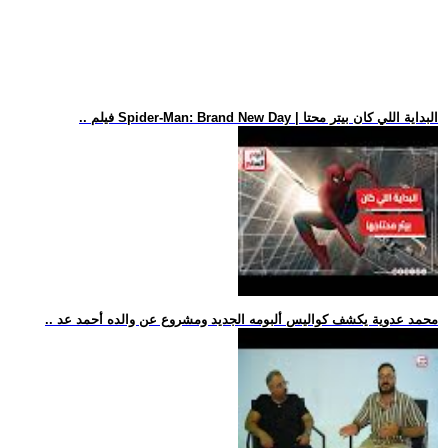
.. فيلم Spider-Man: Brand New Day | البداية اللي كان بيتر محتا
.. محمد عدوية يكشف كواليس ألبومه الجديد ومشروع عن والده أحمد عد