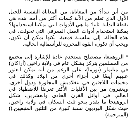
من أين تبدأ؟ من المعاناة، من المعاناة النفسية للجيل
الأول الذي تعلم من الآلة كلمات أكثر من أمه. هذه هي
نقطة البداية. ثانيا: ما هي الأدوات التي يمكننا استخدامها؟
يمكننا استخدام أدوات العمل المعرفي التي تحولت، في
هذه الحالة، إلى سلسلة قمعية، لكنها يمكن أن تكون،
ويجب أن تكون، القوة المحررة للرأسمالية الحالية.
* الروهينغا، مصطلح يستخدم عادة للإشارة إلى مجتمع
من المسلمين يتركز بشكل عام في ولاية راخين (أراكان)
في ميانمار (بورما)، على الرغم من أنه يمكن العثور
عليهم أيضًا في أجزاء أخرى من البلاد وكذلك في
مخيمات اللاجئين في بنغلاديش المجاورة ودول أخرى.
ويعتبرون من بين الأقليات الأكثر تعرضًا للاضطهاد في
العالم. في أوائل القرن الحادي والعشرين، شكل
الروهينجا ما يقدر بنحو ثلث السكان في ولاية راخين،
حيث شكل البوذيون نسبة كبيرة من الثلثين المتبقيين.()
(المترجمة)