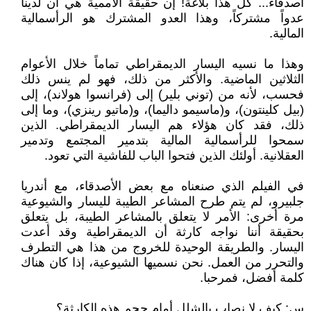
أصدقاء... كل هذا بلاغة! إن حقيقة الأممية هي أن لدينا
عدواً مشتركاً، وهذا العدو المشترك هو الرأسمالية
المالية.
وهذا ما نسيه اليسار الديمقراطي تماماً خلال الأعوام
الثلاثين الماضية. والأكثر من ذلك، فهو لم ينس ذلك
فحسب، لأنه من (توني بلير) إلى (فرانسوا هولاند)، إلى
(بيل كلينتون)، و(ماسيمو داليما)، و(ماتيو رينزي)، وما إلى
ذلك، فقد كان هؤلاء هم اليسار الديمقراطي. الذين
سمحوا للرأسمالية المالية بتدمير المجتمع وتدمير
العقلانية. أولئك الذين فتحوا الباب للفاشية التي تعود.
في الفيلم الذي صنعناه مع بعض الأصدقاء، مع أندريا
جلبيرو، لم يتم طرح المشاعر الطيبة لليسار والشيوعية
مرة أخرى: الأمر لا يتعلق بالمشاعر الطيبة، بل يتعلق
بحقيقة أننا نواجه كارثة أن الديمقراطية وقد أعدت
اليسار. والطريقة الوحيدة للخروج من هذا هي التطرف
والتحرر من العمل. نحن نسميها الشيوعية، إذا كان هناك
كلمة أفضل، فمرحبا.
س: كيف لا نصاب بالشلل أمام حجم هذه الكارثة؟