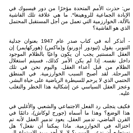
س: حذرت الأمم المتحدة مؤخرًا من دور فيسبوك في
الإبادة الجماعية للروهينغا*. ما هي علاقة تلك الفاشية
بالآلة، الخوارزمية التي تعمل من أجل المستقبل المحتمل
الذي هو الفاشية؟
- أتذكر أنه في كتاب صدر عام 1947 بعنوان جدلية
التنوير، يقول (ثيودور أدورنو) و(ماكس) (هوركهايمر) إن
العقل المستنير يجب أن يكون واعيًا بالظلام الموجود
داخل نفسه. إذا لم يكن الأمر كذلك، فسيتم استغلال
الظلام من قبل أعداء العقل. واليوم نحن في تلك
المرحلة. لقد أصبح السبب الخوارزمية. في المنطق
الحتمي الذي لا يرحم للسيطرة الرياضية على حياة البشر.
وعجز العقل السياسي عن إشكالية هذا الخطر والتغلب
عليه.
فكيف يتجلى رد الفعل الاجتماعي والشعبي والأغلبي في
هذا الوضع؟ وهذا ما أسماه (جورج لوكاش)، دائمًا في
القرن الماضي، تدمير العقل. يعود تدمير العقل لأنه تم
اختزاله في الخوارزمية. ماذا يمكننا أن نفعل؟ هل
نستطيع أن ندعي السبب؟ لا، لا أحد يريد الاستماع إلى