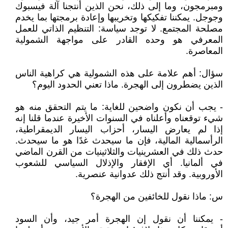
ومبرمجون، وما إلى ذلك، نحن الذين أنتجنا آلة فيسبوك
وجوجل. يمكننا تفكيكها وتخريبها وإعادة برمجتها بما يخدم
مصلحة المجتمع. لا توجد سياسة: التنظيم الذاتي للعمل
المعرفي هو وحده القادر على مواجهة الشمولية
المعاصرة.
سؤال: أهم علامة على هذه الشمولية هي كراهية الناس
الذين يضطرون إلى الهجرة. ماذا تعني الحدود اليوم؟
- يجب أن نكون واضحين للغاية: ما يتم التحقق منه هو
شيء توقعناه وأعلناه في السنوات الأخيرة عندما قلنا إنه
إذا لم يعارض اليسار، أحزاب اليسار الديمقراطية،
الرأسمالية المالية، فإن ما سيحدث غدًا هو ما سيحدث.
حدث ذلك في العشرينيات والثلاثينيات من القرن الماضي
في ألمانيا. أي الإفقار والإذلال السياسي للشعوب
الأوروبية. وقد أنتج ذلك عدوانية عنصرية.
س: ماذا نقول للخائفين من الهجرة؟
- يمكننا أن نقول إن الهجرة أمر جيد، وأن السود