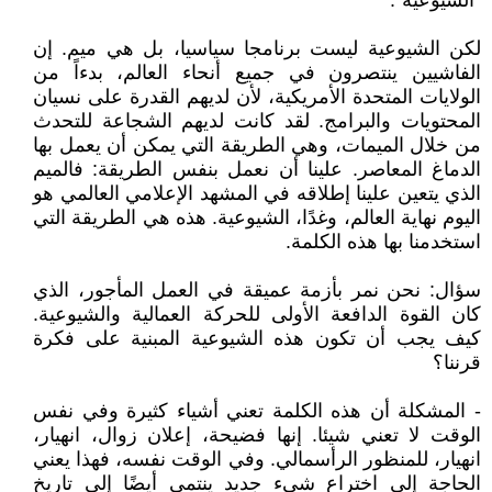
"الشيوعية".
لكن الشيوعية ليست برنامجا سياسيا، بل هي ميم. إن
الفاشيين ينتصرون في جميع أنحاء العالم، بدءاً من
الولايات المتحدة الأمريكية، لأن لديهم القدرة على نسيان
المحتويات والبرامج. لقد كانت لديهم الشجاعة للتحدث
من خلال الميمات، وهي الطريقة التي يمكن أن يعمل بها
الدماغ المعاصر. علينا أن نعمل بنفس الطريقة: فالميم
الذي يتعين علينا إطلاقه في المشهد الإعلامي العالمي هو
اليوم نهاية العالم، وغدًا، الشيوعية. هذه هي الطريقة التي
استخدمنا بها هذه الكلمة.
سؤال: نحن نمر بأزمة عميقة في العمل المأجور، الذي
كان القوة الدافعة الأولى للحركة العمالية والشيوعية.
كيف يجب أن تكون هذه الشيوعية المبنية على فكرة
قرننا؟
- المشكلة أن هذه الكلمة تعني أشياء كثيرة وفي نفس
الوقت لا تعني شيئا. إنها فضيحة، إعلان زوال، انهيار،
انهيار، للمنظور الرأسمالي. وفي الوقت نفسه، فهذا يعني
الحاجة إلى اختراع شيء جديد ينتمي أيضًا إلى تاريخ