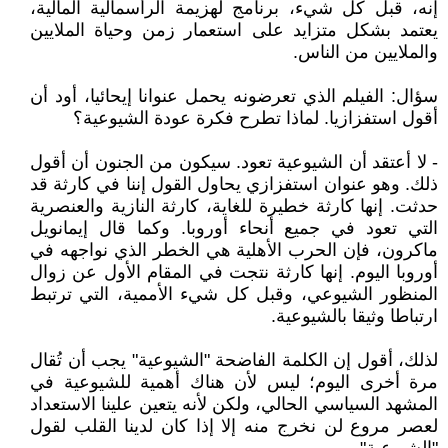
إنه، قبل كل شيء، برنامج لهزيمة الرأسمالية المالية،
يعتمد بشكل متزايد على استعمار زمن وحياة الملايين
والملايين من الناس.
سؤال: الفيلم الذي تعرضونه يحمل عنوانا إيحائيا، أود أن
أقول استفزازيا. لماذا تطرح فكرة عودة الشيوعية؟
- لا أعتقد أن الشيوعية تعود. سيكون من الجنون أن أقول
ذلك. وهو عنوان استفزازي يحاول القول إننا في كارثة قد
حدثت. إنها كارثة خطيرة للغاية، كارثة النازية والعنصرية
التي تعود في جميع أنحاء أوروبا. وكما قال إيمانويل
ماكرون، فإن الحرب الأهلية هي الخطر الذي نواجهه في
أوروبا اليوم. إنها كارثة نتجت في المقام الأول عن زوال
المنظور الشيوعي، وقبل كل شيء الأممية، التي ترتبط
ارتباطا وثيقا بالشيوعية.
لذلك، أقول إن الكلمة الفاضحة "الشيوعية" يجب أن تُقال
مرة أخرى اليوم؛ ليس لأن هناك أهمية للشيوعية في
المشهد السياسي الحالي، ولكن لأنه يتعين علينا الاستعداد
لعصر مروع لن نخرج منه إلا إذا كان لدينا القلب لقول