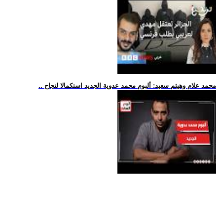
.. محمد علام وهيثم سعيد: ألبوم محمد عدوية الجديد استكمالا لنجاح