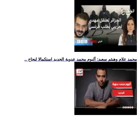
.. محمد علام وهيثم سعيد: ألبوم محمد عدوية الجديد استكمالا لنجاح