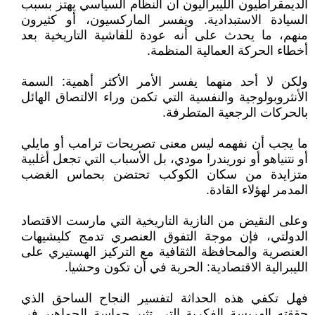
الديمقراطيون الليبراليون أن النظام السياسي يهتز بسبب
السيادة الاستبدادية. ويفسر الماركسيون، أو كثيرون
منهم، ما يحدث على أنه عودة للفاشية التاريخية بعد
أخطاء الحركة العمالية المنظمة.
ولكن لا أحد منهما يفسر الأمر الأكثر أهمية: السمة
الأنثروبولوجية والنفسية التي تكمن وراء الالتصاق الهائل
بالحركات الرجعية المتطرفة.
ما يجب أن نفهمه ليس معنى تصريحات ترامب أو مايلي
أو نتنياهو أو نوريندرا مودي، بل الأسباب التي تجعل أغلبية
متزايدة من سكان الكوكب تحتضن بحماس الغضب
المدمر لهؤلاء القادة.
وعلى النقيض من النازية التاريخية التي مارست الاقتصاد
الدولتي، فإن موجة التفوق العنصري تدمج كليشيهات
العنصرية والمحافظة الثقافية مع التركيز الهستيري على
الليبرالية الاقتصادية: الحرية في أن تكون وحشيا.
فهل تكفي هذه الحداثة لتفسير النجاح الساحق الذي
حققته الهريسة الفكرية التي تثير حماسة الجماهير في