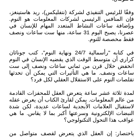
وفقًا للرئيس التنفيذي لشركة (نتفليكس)، ريد هاستينغز،
فإن المنافس الرئيسي لشركات المعلومات هو النوم.
وبإضافة ساعات النشاط المتعدد المهام للإنسان في
عصرنا، يصبح اليوم 31 ساعة، منها ست ساعات ونصف
فقط مخصصة للنوم.
في كتابه "رأسمالية 24/7 ونهاية النوم"، كتب جوناثان
كراري أن متوسط الوقت الذي يقضيه الإنسان في النوم
انخفض خلال قرن من ثماني ساعات ونصف إلى ست
ساعات ونصف. ما هي التأثيرات التي يمكن أن تحدثها
تقلصات النوم على الاستقلال العقلي لكل فرد؟
لمدة ثلاثة عشر ساعة يتعرض العقل للمحفزات القادمة
من عالم المعلومات. يمكن لقارئ الكتاب أن يعرض عقله
لاستقبال العلامات الأبجدية لساعات عديدة، لكن شدة
النبضات الإلكترونية وسرعتها أكبر بما لا يقاس. ما هي
عواقب هذا التحول التكنولوجي؟
باختصار: إن العقل الذي يتعرض لقصف متواصل من