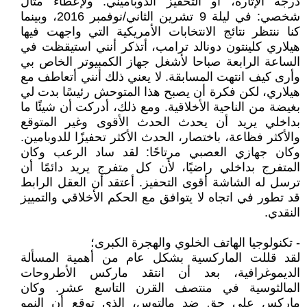
درجة الإثارة، أو التحفيز الدوباميني. ولإعطاء مثال
شخصي: في ليلة 9 تشرين الثاني/نوفمبر 2016، وبينما
كنا ننتظر نتائج الانتخابات الأمريكية التي واجهت فيها
هيلاري كلينتون دونالد ترامب، أتذكر أنني استيقظت في
الساعة الرابعة صباحا لأشغل جهاز الكمبيوتر الخاص بي
وأرى كيف انتهت المسابقة. لا يعني ذلك أنني أتعاطف مع
هيلاري، لكن فكرة أن يصبح هذا المتوحش رئيسًا بدت لي
بغيضة من الناحية الأخلاقية. ومع ذلك، أدركت أن شيئًا ما
بداخلي يريد أن يحدث الحدث الأقوى وغير المتوقع
والأكثر فظاعة، باختصار، الحدث الأكثر تحفيزًا للدوبامين.
وكان جهازي العصبي مرتاحًا: لقد ساد الرعب وكان
المتفرج بداخلي راضيًا، لأن كل متفرج يريد دائمًا أن
ترسل له الشاشة أقوى التحفيز. أعتقد أن العقل الرابط
قد تطور في اتجاه لا يتوافق مع الحكم الأخلاقي والتمييز
النقدي.
- تكنولوجيا الهاتف الخلوي والهجرة الكبرى؛
لقد قللت الماركسية بشكل عام من أهمية المسألة
الديموغرافية، بعد أن انتقد ماركس الأطروحات
المالثوسية في منتصف القرن التاسع عشر. وكان
ماركس على حق ضد مالتوس، الذي توقع أن النمو