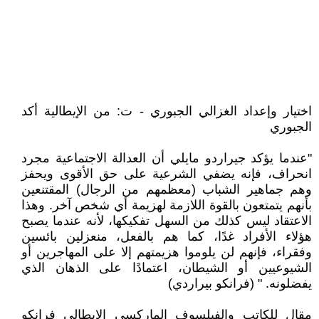
اختيار وإعداد الغزالي الجبوري - ت: من الإيطالية أكد
الجبوري
"عندما يؤكد جيراردو مايلي أن العدالة الاجتماعية مجرد
انحراف، فإنه يضفي الشرعية على حق الأقوى ويحفز
وهم جماهير الشباب (معظمهم من الرجال) المقتنعين
بأنهم يتمتعون بالقوة اللازمة لهزيمة أي شخص آخر. وهذا
الاعتقاد ليس كذلك من السهل تفكيكها، لأنه عندما يصبح
هؤلاء الأفراد غدًا، كما هم بالفعل، منعزلين بائسين
وفقراء، فإنهم لن يلوموا هزيمتهم إلا على المهاجرين أو
الشيوعيين أو الشيطان، اعتمادًا على الذهان الذي
يفضلونه. " (فرانكو بيراردي)
مقال للكاتب والفيلسوف الماركسي الإيطالي فرانكو