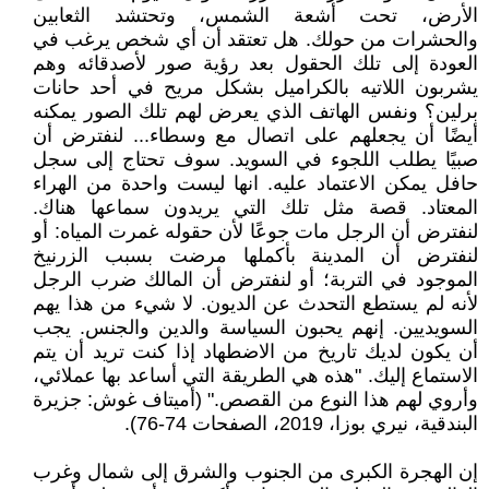
الأرض، تحت أشعة الشمس، وتحتشد الثعابين
والحشرات من حولك. هل تعتقد أن أي شخص يرغب في
العودة إلى تلك الحقول بعد رؤية صور لأصدقائه وهم
يشربون اللاتيه بالكراميل بشكل مريح في أحد حانات
برلين؟ ونفس الهاتف الذي يعرض لهم تلك الصور يمكنه
أيضًا أن يجعلهم على اتصال مع وسطاء... لنفترض أن
صبيًا يطلب اللجوء في السويد. سوف تحتاج إلى سجل
حافل يمكن الاعتماد عليه. انها ليست واحدة من الهراء
المعتاد. قصة مثل تلك التي يريدون سماعها هناك.
لنفترض أن الرجل مات جوعًا لأن حقوله غمرت المياه: أو
لنفترض أن المدينة بأكملها مرضت بسبب الزرنيخ
الموجود في التربة؛ أو لنفترض أن المالك ضرب الرجل
لأنه لم يستطع التحدث عن الديون. لا شيء من هذا يهم
السويديين. إنهم يحبون السياسة والدين والجنس. يجب
أن يكون لديك تاريخ من الاضطهاد إذا كنت تريد أن يتم
الاستماع إليك. "هذه هي الطريقة التي أساعد بها عملائي،
وأروي لهم هذا النوع من القصص." (أميتاف غوش: جزيرة
البندقية، نيري بوزا، 2019، الصفحات 74-76).
إن الهجرة الكبرى من الجنوب والشرق إلى شمال وغرب