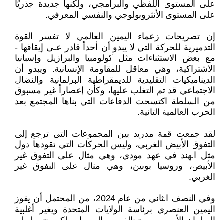
على المستوى اللفظي والبرامجي، ولكنها جديدة جذريًا
على المستوى الأنثروبولوجي والنفسي المعرفي.
إن تصريحات زعماء اليمين العالمي لا تفسر القوة
التدميرية للحركة التي لا يبدو أن أحداً قادر على إيقافها -
مع بعض الاستثناءات مثل كولومبيا والبرازيل وإسبانيا
الاشتراكية، وهي معاقل للمقاومة الإنسانية. ويبدو أن
الديناميكيات التقليدية للديمقراطية البرلمانية والنضال
الاجتماعي قد تم التغلب عليها، وكأن إعصاراً غير مسبوق
من السلطة اكتسحت الدفاعات التي بناها المجتمع بعد
الحرب العالمية الثانية.
لقد جمعت قمة مدريد بين المجموعات التي ترجع إلى
التفوق الأبيض الغربي، وليس الحركات التي تقودها دول
مثل الهند في عهد مودي، وهي مثال على التفوق غير
الأبيض، وروسيا بوتين، وهي مثال على التفوق غير
الغربي.
وفي النصف الثاني من عام 2024، من المحتمل أن يفوز
اليمين العنصري برئاسة الولايات المتحدة ويغير أغلبية