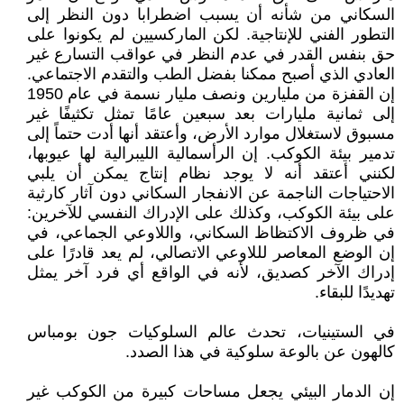
السكاني من شأنه أن يسبب اضطرابا دون النظر إلى
التطور الفني للإنتاجية. لكن الماركسيين لم يكونوا على
حق بنفس القدر في عدم النظر في عواقب التسارع غير
العادي الذي أصبح ممكنا بفضل الطب والتقدم الاجتماعي.
إن القفزة من مليارين ونصف مليار نسمة في عام 1950
إلى ثمانية مليارات بعد سبعين عامًا تمثل تكثيفًا غير
مسبوق لاستغلال موارد الأرض، وأعتقد أنها أدت حتماً إلى
تدمير بيئة الكوكب. إن الرأسمالية الليبرالية لها عيوبها،
لكنني أعتقد أنه لا يوجد نظام إنتاج يمكن أن يلبي
الاحتياجات الناجمة عن الانفجار السكاني دون آثار كارثية
على بيئة الكوكب، وكذلك على الإدراك النفسي للآخرين:
في ظروف الاكتظاظ السكاني، واللاوعي الجماعي، في
إن الوضع المعاصر لللاوعي الاتصالي، لم يعد قادرًا على
إدراك الآخر كصديق، لأنه في الواقع أي فرد آخر يمثل
تهديدًا للبقاء.
في الستينيات، تحدث عالم السلوكيات جون بومباس
كالهون عن بالوعة سلوكية في هذا الصدد.
إن الدمار البيئي يجعل مساحات كبيرة من الكوكب غير