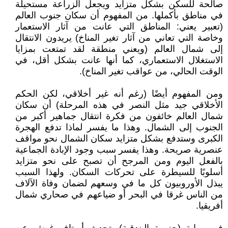
صالحة للسكن بشكل متزايد ويجعل الزراعة مستحيلة
في مناطق بأكملها. من المفهوم أن سكان جنوب العالم
(تعبير يعني: المناطق التي عانت من آثار الاستعمار
وخاصة التي تعاني من آثار تغير المناخ) يريدون الانتقال
إلى شمال العالم (ويعني منطقة لقد تمتعت بمزايا
الاستغلال الاستعماري، كما أنها عانت بشكل أقل، في
الوقت الحالي، من عواقب تغير المناخ).
ومن المفهوم أيضًا (رغم أنه غير أخلاقي، لكن الحكم
الأخلاقي جيد مثل النصر في هذه المرحلة) أن سكان
شمال العالم خائفون من فكرة انتقال جماهير أكبر من
الجنوب إلى الشمال. وهذا ما يفسر لماذا تدفع الهجرة
الكبرى وستدفع بشكل متزايد سكان الشمال نحو مواقف
عنصرية صريحة. وهذا يفسر سبب وجود الإبادة الجماعية
بالفعل اليوم ومن المرجح أن تصبح على نحو متزايد
أسلوبًا للسيطرة على تحركات السكان. ولهذا السبب
يبذل الأوروبيون كل ما في وسعهم لضمان وفاة الآلاف
من الناس غرقا في البحر أو ضياعهم في صحاري شمال
أفريقيا.