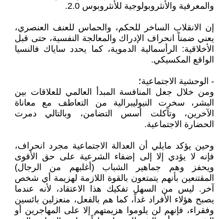
والمعرفية والأنثروبولوجية للأنثروبوس 2.0.
إن الانقلاب الساخر للحكم، والحماس للعنف العنصري،
يعني ضمناً انحراف الإدراك والمعالجة النفسية، حتى قبل
الأخلاقية: الرأسمالية الدموية، كما يحدد ساياك فالنسيا
الواقع المكسيكي.
- الوحشية الاجتماعية؛
ومن خلال جعل المنافسة المبدأ العالمي للعلاقات بين
البشر، سخرت النيوليبرالية من التعاطف مع معاناة
الآخرين، وتآكلت أسس التضامن، وبالتالي دمرت
الحضارة الاجتماعية.
وحين يؤكد مايلي أن العدالة الاجتماعية مجرد انحراف،
فإنه لا يؤدي إلا إلى إضفاء الشرعية على حق الأقوى
ويحفز وهم جماهير الشباب (أغلبهم من الرجال)
المقتنعين بأنهم يتمتعون بالقوة اللازمة لهزيمة أي شخص
آخر. ليس من السهل تفكيك هذا الاعتقاد، لأنه عندما
يصبح هؤلاء الأفراد غداً، كما هم بالفعل، منعزلين بائسين
وفقراء، فإنهم لن يلوموا هزيمتهم إلا على المهاجرين أو