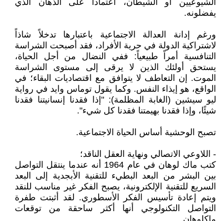
الشيوعيين أو الشيطان، اعتماداً على الذهان الذي
يفضلونه.
ورغم إدانة العدالة الاجتماعية باعتبارها تدخلاً شاذاً
لاشتراكية الدولة في حرية الأفراد، فقد أصبحت الشراسة
التنافسية أمراً طبيعياً: ففي النضال من أجل الحياة،
يستحق أولئك الذين لا يرقى إلى مستوى الشراسة
الموت. إن التعاطف لا يتوافق مع اقتصاديات البقاء؛ في
الواقع، هو إيذاء النفس. وكما يقول توماس وايد في رواية
ليو سيشين (الغابة المظلمة): "إذا فقدنا إنسانيتنا فقدنا
شيئًا، وإذا فقدنا بهيمتنا فقدنا كل شيء".
تصبح الوحشية أساس الحياة الاجتماعية.
- اللاوعي الاتصالي ونهاية العقل الناقد؛
كتب ماك لوهان في عام 1964 أنه عندما ينتقل التواصل
بين البشر من البعد البطيء للتقنية الأبجدية إلى البعد
السريع للتقنية الإلكترونية، يصبح الفكر غير مناسب للنقد
ويتم إعادة تأسيس الفكر الأسطوري. لقد أثبتت طفرة
التواصل التكنولوجي أنها أكثر ساحقة من توقعات
ماكلوهان.