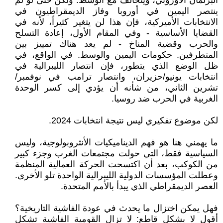
البرلمان الأوروبي، ويتحالف مع الوسط. ولكن حتى لو لم
ينتصر اليمين في أوروبا وفاز الديمقراطيون في
الانتخابات الأميركية، فإن هذا لن يتغير كثيراً، لأنه في
القضايا الأساسية - وفي المقام الأول، إعادة التسلح
والحرب وقضية المناخ - لم يعد هناك تمييز بين
المتطرفين. حكومات اليمين والوسط. في الواقع، في
ظل الوضع الذي يتطور، فإن انتصار الليبرالية في
انتخابات يونيو/حزيران، وانتصار ترامب في نوفمبر/
تشرين الثاني، من شأنه أن يؤدي إلى كسر الوحدة
الغربية في الحرب ضد روسيا.
لكن موضوع تفكيري ليس نتيجة انتخابات 2024.
ما يهمني هنا هو فهم الديناميكيات الأنثروبولوجية، وليس
السياسية فقط، التي حولت مجتمعات الغرب وجزء كبير
من الكوكب، بعد أن اكتسحت الحركة العمالية المنظمة
وعطلت المؤسسات الدولية الليبرالية الواحدة تلو الأخرى.
العصر الديمقراطي الذي يبدأ بالأمم المتحدة.
فهل يمكن اختزال ما يحدث في عودة الفاشية التاريخية؟
أقول لا بشكل قاطع: لا تزال القومية الفاشية تشكل