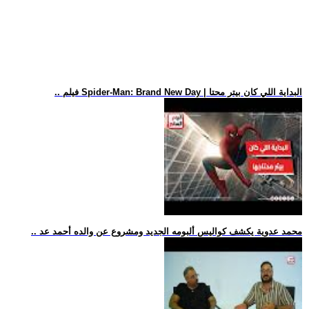
.. فيلم Spider-Man: Brand New Day | البداية اللي كان بيتر محتا
.. محمد عدوية يكشف كواليس ألبومه الجديد ومشروع عن والده أحمد عد