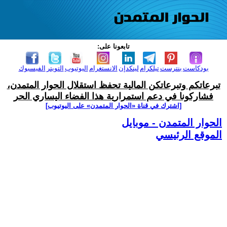
تابعونا على:
بودكاست
بنترست
تيلكرام
لينكدإن
الانستغرام
اليوتيوب
التويتر
الفيسبوك
تبرعاتكم وتبرعاتكن المالية تحفظ استقلال الحوار المتمدن،
فشاركونا في دعم استمرارية هذا الفضاء اليساري الحر
[اشترك في قناة ‫«الحوار المتمدن» على اليوتيوب]
الحوار المتمدن - موبايل
الموقع الرئيسي