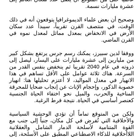
عشرة مليارات نسمة.
وصحيح أن بعض علماء الديموغرافيا يتوقعون أنه في ذلك
الوقت، في منتصف القرن تقريباً، سيبدأ عدد سكان
الأرض في الانخفاض بمعدل مماثل لمعدل نموه في
القرن الماضي.
ووفقا لدين سبيرز، يمكنك رسم جرس يرتفع بشكل كبير
من مليارين إلى عشرة مليارات على اليسار، ليصل إلى
ذروته في عام 2040 تقريبا ثم ينخفض بنفس القدر من
السرعة. هناك ثلاثة عوامل على الأقل تساهم في هذا
الانهيار في معدل المواليد، لا أعتزم تحليلها هنا: انهيار
خصوبة الذكور، وإحجام الإناث عن إنجاب ضحايا للمحرقة
المناخية والحرب، والميل نحو اختفاء الحياة الجنسية
كعنصر أساسي في الحياة. نتيجة فرط الرغبة.
ولكن من المتوقع تماماً أن تؤدي الوحشية السياسية
والأخلاقية التي تُفرض في كل مكان، جنباً إلى جنب مع
القوة المتنامية لأسلحة الدمار الشامل والعقلانية
اللاأخلاقية للذكاء الاصطناعي المطبق على الأسلحة، إلى