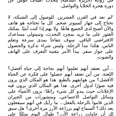
في رواية (جزيرة البندقية) يتحدث أميتاف غوش عن
دورة هجرة الخلايا والتواصل.
"لم نعد في القرن العشرين. للوصول إلى الشبكة، لا
تحتاج إلى جهاز كمبيوتر ضخم. كل ما تحتاجه هو هاتف
والآن أصبح لدى الجميع هاتفًا. ولا يهم إذا كنت أميًا. يمكنك
العثور على ما تريد بمجرد التحدث، وسيتولى مساعدك
الافتراضي الباقي. سوف تتفاجأ بمدى سرعة وتعلم
الناس. هكذا تبدأ الرحلة، وليس شراء تذكرة والحصول
على جواز سفر. يبدأ الأمر بتقنية التعرف على الهاتف
والصوت.
…أين تعتقد أنهم تعلموا أنهم بحاجة إلى حياة أفضل؟
اللعنة، من أين تعتقد أنهم حصلوا على فكرة عن الحياة
الأفضل؟ من هواتفهم بالطبع. هذا هو المكان الذي يرون
فيه صورًا لدول أخرى. هذا هو المكان الذي يرون فيه
الإعلانات حيث يبدو كل شيء رائعًا؛ يرون الأشياء على
وسائل التواصل الاجتماعي، ومنشورات من الجيران
الذين قاموا بالرحلة بالفعل... ما رأيك في أنهم سيفعلون
بعد ذلك؟ السماح لهم بزراعة الأرز مرة أخرى؟ هل سبق
لك أن حاولت زراعة الأرز؟ طوال اليوم متكئًا على