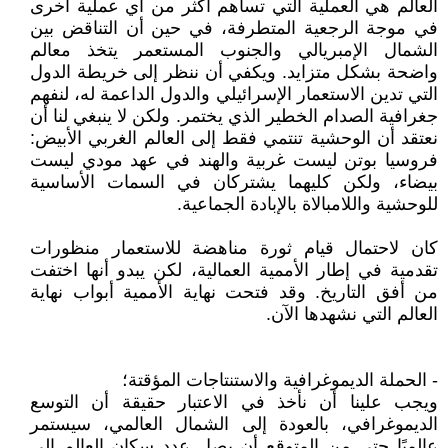
العالم هي العملية التي تساهم أكثر من أي عملية أخرى
في موجة الرجعية المتطرفة، في حين أن التناقض بين
الشمال الإمبريالي والجنوب المستعمر يتخذ معالم
واضحة بشكل متزايد. ويكفي أن ننظر إلى خريطة الدول
التي تدين الاستعمار الإسرائيلي والدول الداعمة له، لنفهم
جغرافية الصدام الخطير الذي يختمر. ولكن لا ينبغي لنا أن
نعتقد أن الوحشية تنتمي فقط إلى العالم الغربي الأبيض:
فروسيا بوتن ليست غربية والهند في عهد مودي ليست
بيضاء، ولكن كليهما يشتركان في السمات الأساسية
للوحشية واللامبالاة بالإبادة الجماعية.
كان لاحتمال قيام ثورة مناهضة للاستعمار منظورات
تقدمية في إطار الأممية العمالية، لكن يبدو أنها اختفت
من أفق التاريخ. وقد فتحت نهاية الأممية أبواب نهاية
العالم التي نشهدها الآن.
- الحملة الديموغرافية والاستنتاجات المؤقتة؛
ويجب علينا أن نأخذ في الاعتبار حقيقة أن التوسع
الديموغرافي، بالعودة إلى الشمال العالمي، سيستمر
عالميًا حتى من المتوقع أن يصل عدد سكان العالم إلى