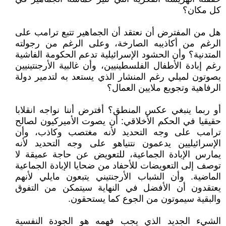
كل مكان؟
هل من المفترض أن نعتقد أن الجماهير تتبع ترامب على
الرغم من أكاذيبه الصارخة، وعلى الرغم من رجولته
المتدنية؟ وأن الحشود الإسرائيلية تدعم الحكومة الفاشية
رغم إبادة الأطفال الفلسطينيين، وأن غالبية الأرجنتينيين
يصوتون لميلي رغم المنشار الذي يستعد به لتدمير دولة
الرفاهية وتجويع ملايين العمال؟
أو ربما ينبغي عكس المنطق؟ أفترض أننا نواجه انقلابا
حقيقيا في الحكم الأخلاقي: أن يصوت الأميركيون لصالح
ترامب على وجه التحديد لأنه مغتصب وكاذب، وأن
الإسرائيليين يدعمون نتنياهو على وجه التحديد لأنه
يمارس الإبادة الجماعية، للتعويض عن حاجة عميقة لا
توصف إلى التعويضات للأحفاد من ضحايا الإبادة الجماعية
الماضية. وأن الشباب الأرجنتيني يتبعون مايلي لأنهم
يعتقدون أن الأفضل في النهاية سيتمكن من التفوق
والبقية سيموتون من الجوع كما يستحقون.
الشيء الجديد الذي يجب فهمه هو الجودة النفسية