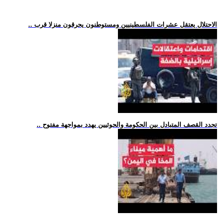
.. الاحتلال يعتقل عشرات الفلسطينيين ومستوطنون يحرقون منزلا قرب
.. تجدد القصف المتبادل بين الحكومة والحوثيين يهدد بمواجهة مفتوح