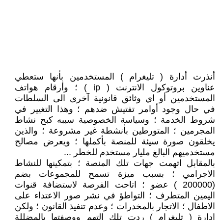
أنذرت أدارة ( تليغرام ) المستخدمين بأنها ستعطي
عناوين بروتوكول الانترنت ( ip ) ؛ وأرقام هواتف
المستخدمين أو اي وثائق قانونية آخرى الى السلطات
في حال وجود أوامر تفتيش ضدهم ؛ وهذا التغيير في
شروط الخدمة ؛ وسياسة الخصوصية سببه كبح نشاط
المجرمين ؛ المتورطين بأنشطة غير مشروعة ؛ والذين
يخلقون صورة سيئة للمنصة بأكملها ؛ ويعرض مصالح
مستخدميهم البالغ مليار مستخدم للخطر ...
بالمقابل اتهمت جهات تلك المنصة ؛ بتمكينها للنشاط
الاجرامي ؛ بسبب ميزة تسمح للمجموعات بضم
(200000 ) عضو ؛ اتاحت الفرصة لاستضافة قنوات
اليمين المتطرف ؛ التواطؤ في نشر صور الاعتداء على
الاطفال ؛ الاتجار بالمخدرات ؛ وعدم تنفيذ القانون ؛ ولكن
ادارة ( تليغرام ) ردت تلك التهم ووصفتها بالمضللة