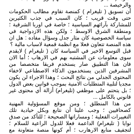
والرخيصة ...
أن تسويق ( تليغرام ) كمنصة تقاوم مطالب الحكومات
حتى وقت قريب ؛ كان السبب في جذب الكثيرين
للمشاركة بآرائهم السياسية ؛ خاصة في اوربا الشرقية ؛
ومنطقة الشرق الاوسط ؛ ولكن هذه الازدواجية في
سياسة الخصوصية كان مثار جدل وسؤال مفاده : هل ان
هذه المنصة تتعاون فعلا مع انظمة قمعية لاسباب مالية ؟
قبل التوسع الاخير في السياسة كان ( تليغرام ) لايقدم
سوى معلومات عن المشتبه بهم في الارهاب ؛ أما الان
فان هذا التطبيق صار يستخدم فريقا متخصصا من
المشرفين الذين يستخدمون الذكاء الاصطناعي لاخفاء
المحتوى الجدلي من نتائج البحث ؛ وهذا الاجراء لن يكون
مجديا لتلبية المتطلبات الامنية بموجب قوانين بعض الدول
؛ بل يتحتم على موظفي (تليغرام) أزالة أي محتوى غير
قانوني بالكامل ...
من هذا المنطلق ؛ ومن موقع المسؤولية المهنية
كصحافيين ؛ وجب علينا أن نتابع وبكل حيادية تلك
التغييرات الفعلية ؛ ومساراتها الصحيحة ؛ للتأكد من صدق
نوايا ( تليغرام) الداعمة فعلا للدول الراعية للسلام ؛
لتجفيف منابع الارهارب ؛ أم كونها منصة متعاونة مع