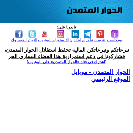
تابعونا على:
بودكاست
بنترست
تيلكرام
لينكدإن
الانستغرام
اليوتيوب
التويتر
الفيسبوك
تبرعاتكم وتبرعاتكن المالية تحفظ استقلال الحوار المتمدن،
فشاركونا في دعم استمرارية هذا الفضاء اليساري الحر
[اشترك في قناة ‫«الحوار المتمدن» على اليوتيوب]
الحوار المتمدن - موبايل
الموقع الرئيسي