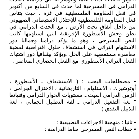
الدرامي في المسرحية لما حدث في السابع من أكتوبر
في فعل المقاومة الفلسطينية في غزة ، حيث يتناص
فعل المقاومة الفلسطينية للإحتلال الاستيطاني الصهيوني
من داخل أنفاق تحت الأرض ، مع الحدث الدرامي في
بطن وحش الأسطورة الإفريقية التي استلهمها كاتب
النص المسرحي ، وهو ما يؤكد دراميا وجماليا دور
الاستلهام التراثي في استشفاف حلول افتراضية لقضية
معاصرة مستعصية علي الحل .ويؤكد بيثقافيا دور اشتباك
الفعل التراثي الأسطوري مع الفعل الحضاري المعاصر .
• مصطلجات البحث : ( الاستشفاف ـ الأسطورة ،
أوتوشيرك ، الاستلهام ، التاريخانية ، الاختزال الجرامي ،
الزمن الدرامي الميت ـ مستويات الحوار الدرامي وفنياتعا
" لغة التفعيل الدرامي ـ لفة التظليل الجمالي ، لغة
التذييل النقدي )
• ثانيا : منهجية الاجراءات التطبيقية :
• خطاب النص المسرحي مناط الدراسة :