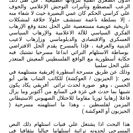
الدول الصغري الفنية بثرواتها الطبيعية ؛ في ظل ذلك
الرعب المصطنع وتأثيرات التوحش الإعلامي والخوف
علي كراسي الحكم كان عمي البصيرة حيث لا شفاء منه
، إلا بسلطة ناعمة تستشف حلولا خلاقة لمشكلات
تاريخية عويصة مستعصية علي الحل تحتة وقع الإرهاب
الفكري السياسي للآلة الاعلامية والإرهاب السياسي
العسكري والاقتصادي والدبلوماسي وزإرهاب لاعيب
الدينية والعرقية ، فإذا بالمسرح يقدم الحل الافتراضي
بوساطة الاستلهام التراثي ابداعا مسرحيا تشتبك فبه
حكاية أسطورية مع الواقع الفلسطيني المعيش المتعذر
علي الحل سلميا
وذلك عن طريق مسرحة أسطورة إفريقية مستلهمة في
نص :( الحيزبون / العوكشة) للكاتب الشاب هاني أبو
الحسن ، وهو صورة لحدث تراثي أفريقي يكاد يكون
شبيها بما حدث في غزة في السابع من أكتوبر وما يزال
فاعلا إرهابيا ثوريا مقاوما للاحتلال الصهيوني الاستيطاني
المزمن لفلسطين ، وهذا ما استلهمته مسرحية (
الحيزبون أو العوكشة )
هذا البحث اذا يشتغل علي فنيات استلهام ذلك النص
المسرحي لحدوته تراثية استلهاما خياليا بيثقافيا في