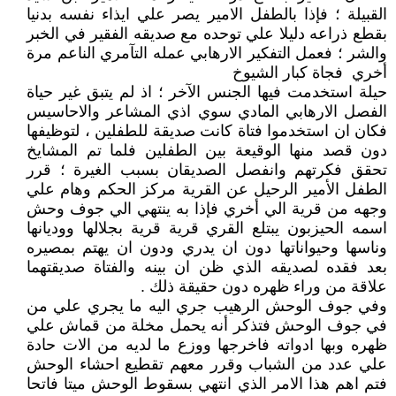
القبيلة ؛ فإذا بالطفل الامير يصر علي ايذاء نفسه بدنيا
بقطع ذراعه دليلا علي توحده مع صديقه الفقير في الخبر
والشر ؛ فعمل التفكير الارهابي عمله التآمري الناعم مرة
أخري فجاة كبار الشيوخ
حيلة استخدمت فيها الجنس الآخر ؛ اذ لم يتبق غير حياة
الفصل الارهابي المادي سوي اذي المشاعر والاحاسيس
فكان ان استخدموا فتاة كانت صديقة للطفلين ، لتوظيفها
دون قصد منها الوقيعة بين الطفلين فلما تم المشايخ
تحقق فكرتهم وانفصل الصديقان بسبب الغيرة ؛ قرر
الطفل الأمير الرحيل عن القرية مركز الحكم وهام علي
وجهه من قرية الي أخري فإذا به ينتهي الي جوف وحش
اسمه الحيزبون يبتلع القري قرية قرية بجلالها ووديانها
وناسها وحيواناتها دون ان يدري ودون ان يهتم بمصيره
بعد فقده لصديقه الذي ظن ان بينه والفتاة صديقتهما
علاقة من وراء ظهره دون حقيقة ذلك .
وفي جوف الوحش الرهيب جري اليه ما يجري علي من
في جوف الوحش فتذكر أنه يحمل مخلة من قماش علي
ظهره وبها ادواته فاخرجها ووزع ما لديه من الات حادة
علي عدد من الشباب وقرر معهم تقطيع احشاء الوحش
فتم اهم هذا الامر الذي انتهي بسقوط الوحش ميتا فاتحا