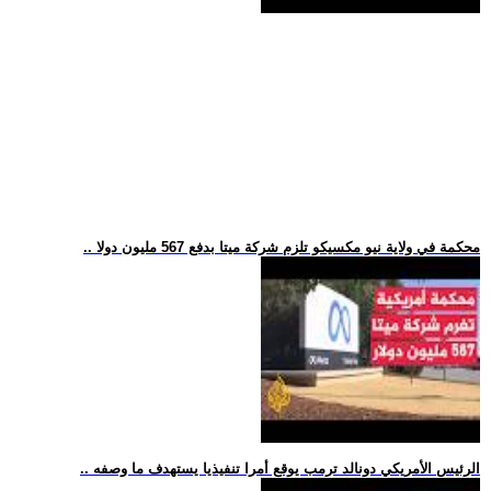
.. محكمة في ولاية نيو مكسيكو تلزم شركة ميتا بدفع 567 مليون دولا
.. الرئيس الأمريكي دونالد ترمب يوقع أمرا تنفيذيا يستهدف ما وصفه