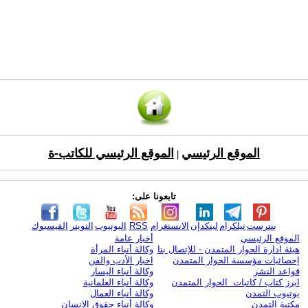
الموقع الرئيسي
الموقع الرئيسي للكاتب-ة
|
تابعونا على:
بنترست
تيلكرام
لينكدإن
الانستغرام
RSS
اليوتيوب
التويتر
الفيسبوك
الموقع الرئيسي
أخبار عامة
هيئة ادارة الحوار المتمدن - للإتصال بنا
وكالة أنباء المرأة
إحصائيات مؤسسة الحوار المتمدن
اخبار الأدب والفن
قواعد النشر
وكالة أنباء اليسار
ابرز كتاب / كاتبات الحوار المتمدن
وكالة أنباء العلمانية
يوتيوب التمدن
وكالة أنباء العمال
مكتبة التمدن
وكالة أنباء حقوق الإنسان