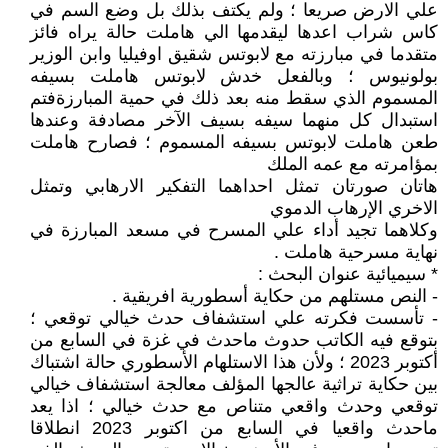
علي الارض صريعا ؛ ولم يكتف بذلك بل وضع السم في
كاس شراب اعدها ليقدمها الي هاملت حالة يراه فائز
متقدما في مبارزته مع لابوتس شقيق اوفيليا وابن الوزير
بولونيوس ؛ وبالفعل خدش لابوتس هاملت بسيفه
المسموم الذي سقط منه بعد ذلك في حمية المبارزةفتم
استبدال كل منهما سيفه بسيف الآخر مصادفة وعندها
طعن هاملت لابوتس بسيفه المسموم ؛ فصارح هاملت
بمؤامرته مع عمه الملك
هاتان صورتان تمثل احداهما التفكير الارهابي وتمثل
الاخري الإرهاب الدموي
وكلاهما تجيد أداء علي المسرح في مسعد المبارزة في
نهاية مسرحية هاملت .
* سيميائية عنوان البحث :
- النص مستلهم من حكاية أسطورية افريقية .
- تأسست فكرته علي استشفاف حدث خيالي توقعي ؛
بتوقع فيه الكاتب حدوث ماحدث في غزة في السابع من
أكتوبر 2023 ؛ ولأن هذا الاستلهام الأسطوري حالة اشتباك
بين حكاية تراثية عالجها المؤلف معالجة استشفاف خيالي
توقعي وحدث واقعي متناص مع حدث خيالي ؛ اذا يعد
ماحدث واقعيا في السابع من اكتوبر 2023 انطلاقا