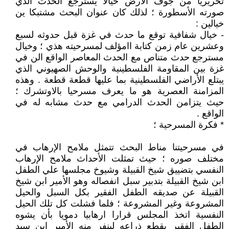
تحريريا من جوف الأرض خيالا يسترجع الحدث الذي
صورته الأسطورة ؛ لذلك كان عنوان البحث مشتبكا ين
خيالين :
- خيال شفافية توقع ما حدث في غزة قبل حدوثه لسبع
وعشرين عام زمن كتابة اامؤلف لمسرحيته هذي ؛ وخيال
مسترجع حدث متناص مع الحدث المعاصر الواقع الن في
غزة بين المقاومة الفلسطينية والوحش الصهيوني الذي
يبتلع الأراضي الفلسطينية بما عليها قطعة قطعة . وهذه
المزامنة العصرية هو ما يعرف مسرحيا بالاوتشرك ؛
حيث يتزامن الحدث الدرامي مع حدث مشابه له في
الواقع .
* فكرة المسرحية ؛
في مسرحيتنا مناط البحث تتمثل ملامح الإرهاب في
مختلف صوره ؛ حيث تمثلت الأحداث ملامح الإرهاب
النفسي بتضييق شيخ القبيلة وشيوخ مجلسها علي الطفل
ابن شيخ القبيلة بتدبير سبل انفصاله وهو الأمير ابن شيخ
القبيلة عن صديقه الطفل الفقير بكل السبل والحيل
المشروعة وغير المشروعة ؛ فلما فشلت كل تلك الحيل
النفسية اتخذ المجلس قرارا ارهابيا دمويا بأن يشوه
الطفل الفقير بقطع ذراعه لينفر منه الأمير ابن سيد