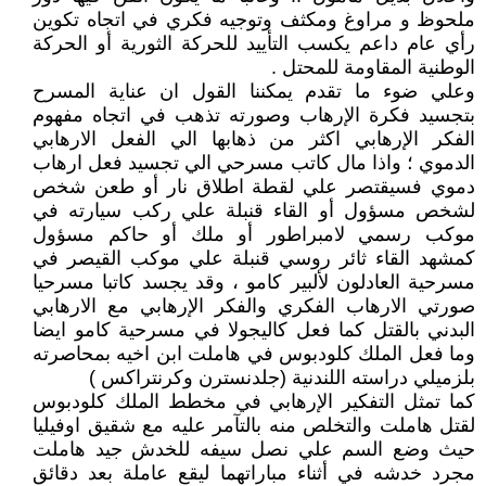
ملحوظ و مراوغ ومكثف وتوجيه فكري في اتجاه تكوين
رأي عام داعم يكسب التأييد للحركة الثورية أو الحركة
الوطنية المقاومة للمحتل .
وعلي ضوء ما تقدم يمكننا القول ان عناية المسرح
بتجسيد فكرة الإرهاب وصورته تذهب في اتجاه مفهوم
الفكر الإرهابي اكثر من ذهابها الي الفعل الارهابي
الدموي ؛ واذا مال كاتب مسرحي الي تجسيد فعل ارهاب
دموي فسيقتصر علي لقطة اطلاق نار أو طعن شخص
لشخص مسؤول أو القاء قنبلة علي ركب سيارته في
موكب رسمي لامبراطور أو ملك أو حاكم مسؤول
كمشهد القاء ثائر روسي قنبلة علي موكب القيصر في
مسرحية العادلون لألبير كامو ، وقد يجسد كاتبا مسرحيا
صورتي الارهاب الفكري والفكر الإرهابي مع الارهابي
البدني بالقتل كما فعل كاليجولا في مسرحية كامو ايضا
وما فعل الملك كلودبوس في هاملت ابن اخيه بمحاصرته
بلزميلي دراسته اللندنية (جلدنسترن وكرنتراكس )
كما تمثل التفكير الإرهابي في مخطط الملك كلودبوس
لقتل هاملت والتخلص منه بالتآمر عليه مع شقيق اوفيليا
حيث وضع السم علي نصل سيفه للخدش جيد هاملت
مجرد خدشه في أثناء مباراتهما ليقع عاملة بعد دقائق