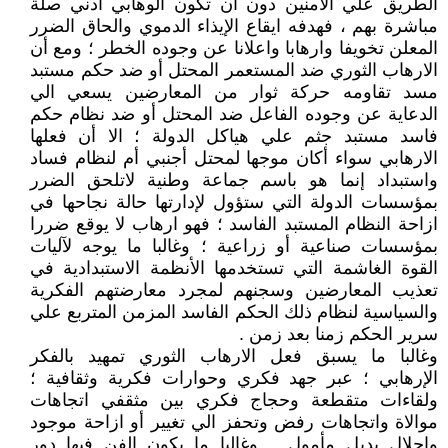
الطريق علي الآمنين دون أن تكون الوهابي أدني صلة
مباشرة بهم ، فهدفه ايقاع الإيذاء الدموي والحاق الضرر
المعلن تخويفا وارهابا واعلانا عن وجوده الخطر ؛ ومع أن
الارهاب الثوري ضد المستعمر المحتل أو ضد حكم مستبد
مسد تقاومه حركة ثوار من المعارضين يسعي الي
الدعاية عن وجوده الفاعل ضد المحتل أو ضد نظام حكم
فاسد مستبد جثم علي هياكل الدولة ؛ الا أن فعلها
الارهابي سواء أكان موجها لمحتل أجنبي أم لنظام فساد
واستبداد إنما هو باسم جماعة وطنية لاتلحق الضرر
بمؤسسات الدولة التي ستؤول لإدارتها حالة نجاحها في
ازاحة النظام المستبد الفاسد ؛ فهو ارهاب لا يوقع ضررا
بمؤسسات صناعية أو زراعية ؛ وغالبا ما يوجه لآليات
القوة الغاشمة التي تستخدمها الأنظمة الاستبدادية في
تعذيب المعارضين وسجنهم لمجرد معارضتهم الفكرية
والسياسية لنظام ذلك الحكم الفاسد المزمن المتربع علي
سرير الحكم زمنا بعد زمن .
وغالبا ما يسبق فعل الارهاب الثوري تمهيد بالفكر
الإرهابي ؛ عبر جهد فكري وحوارات فكرية وثقافية ؛
ولقاءات متقطعة وحجاج فكري بين مثقفي اتجاهات
موالاة واتجاهات رفض وتحفز الي تغيير أو ازاحة موجود
واحلال بديل مأمول .. وغالبا ما يكون الفن فيها دور