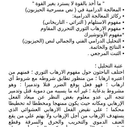
" ما أخذ بالقوة لا يسترد بغير القوة "
• المعالجة الدرامية في ( نص مسرحية الحيزبون)
• ركائز المعالجة الدرامية:
• مفهوم الاستلهام ( التراثي - التاريخاني)
• مفهوم الارهاب الثوري التحرري المقاوم
*مفهوم الأوتوشيرك
• التحليل الدرامي الفني والجمالي لنص (الحيزبون)
• النتائج والخاتمة.
• الثبت المرجعي .
عتبة التحليل ؛
اختلف الباحثون حول مفهوم الارهاب الثوري ؛ فمنهم من
اعتبره ارهابا ؛ من منظور تطابق شروطه مع شروط أي
ارهاب ؛ فهو فعل يوقع الضرر قتلا وتدميرا : وهو
مشروط بدعاية ؛ غير أنه ما يسببه من دموية قتل وتدمير
تتجه الي عدو معلوم بغض النظر عن ميعاد الفعل
الإرهابي ومكانه حيث يكون ممنهجا ومخططا له تخطيطا
محكما ؛ علي نقيض الفعل الارهابي العشوائي الذي
يستهدف الإرهاب من أجل الإرهاب ولا يهتم علي من يقع
العنف الدموي والتخريب والحرق والسرقة وقطع