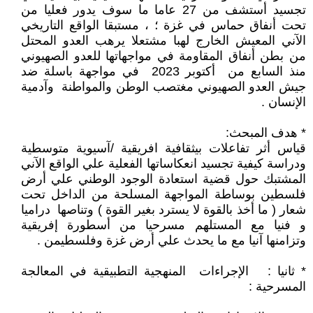
تجسيد أستشف من 27 عاما ما سوف يدور فعليا من
تحت أنفاق حماس في غزة ؛ ، مستبقا الواقع التاريخي
الآني المعيش الخارج لهبا مشتعلا يرهب العدو المحتل
من بطن أنفاق المقاومة في مواجهاتها للعدو الصهيوني
منذ السابع من أكتوبر 2023 في مواجهة باسلة ضد
جيش العدو الصهيوني مغتصب الوطن والمواطنة وآدمية
الإنسان .
* هدف المبحث:
قياس أثر تفاعلات بيثقافية افريقية /آسيوية متوسطية
ودراسة كيفية تجسيد انعكاساتها الفعلية علي الواقع الآني
المشتبك حول قضية استعادة الوجود الوطني علي أرض
فلسطين بوساطة المواجهة المسلحة من الداخل تحت
شعار ( ما أخذ بالقوة لا يسترد بغير القوة ) وتناصها دراميا
و فنيا مع المستلهم مسرحيا من أسطورة إفريقية
وتزامنها آنيا مع ما يحدث علي أرض غزة وفلسطيمن .
* ثانيا : الإجراءات المنهجية التطبيقية في المعالجة
المسرحية :