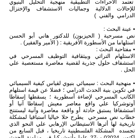
تعتمد الاحراءات التطبيقية منهجية التحليل البنيوي
للإحالات الدلالية وجماليات الاستشفاف والإختزال
الدرامي والفني )
• عينة البحث :
نص مسرحية ( الحيزبون) للدكتور هاني أبو الحسن
استلهاما من الأسطورة الأفريقية : ( الأمير والفقير) .
• مفتاحية البحث :
الاستلهام التراثي وبيثقافية التوظيف المسرحي في
استشفاف حلول جذرية لقضية معاصرة مستعصية علي
الحل .
• منهجية البحث : سيميائي بنيوي لقياس كيفية السيميائي
في تكوين بنية الحدث الدرامي ؛ فضلا عن قيمة استلهام
الكاتب المسرحي لإضاءة أسطورية ؛ يسقطها إسقاطا
أوتوشركيا علي واقع معاصر معيش إسقاطا آنيا أو
استشفافا يستبق حادثة أو واقعة معاصرة وآنية ليستنتج
خطاب نص مسرحي يطرح حلا خياليا استباقيا لمشكلة
تاريخية لها أثرها الاستيطاني الإرهابي علي النحو الذي
تجسده المشكلة الفلسطينية تاريخيا ، قبل السابع من
اكتوبر 02024 ب27 عاما وأتوشركيا في مزامنة الحدث