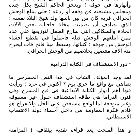
وأنهارها في جوفه ؛ ويعجز الحاكم الشيخ بكل جنده
ومجلس مشيخته عن وقفه أو ردعه ؛ حتي يبتلع الوحش
الخرافي قرية كان من بين ناسها ولد شيخ البلاد نفسه ؛
الذي تصادف أن تضمنت مخلة حاجياته بعض الآلات
الحادة والسكاكين التي سارع الطفل لتوزيعها علي عدد
ممن ابتلعهم الوحش قبله فأعملوا في تقطيع أحشاء
الوحش من جوفه ؛ كتباتها. وسقط ميتا فاتح فات ليخرج
منه آلاف منتصين بخلاصهم من الوحش الخرافي.
* دور الاستشفاف في الكتابة الدرامية
لقد وجد المؤلف الشاب في هذا النص المسرحي ما
يتماهي مع واقع ما جري يوم 7 اكتوبر في غزة ؛ ورأيت
فيها أهم أدوار الكتابة الابداعية في فن المسرح وفي
فنون الدراما هي طاقة استشفاف حلول غير مسبوقة
وغير متوقعة لما لواقع مستعص علي الحل والانفراج هو
قادم فكرة المقاومة من داخل أحساء دولة الاغتصاب
الاستيطاني.
و هذا المبحث يعد قراءة نقدية بيثقافية ( المزامنة