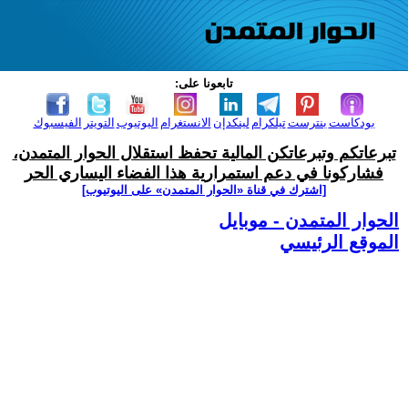
تابعونا على:
بودكاست
بنترست
تيلكرام
لينكدإن
الانستغرام
اليوتيوب
التويتر
الفيسبوك
تبرعاتكم وتبرعاتكن المالية تحفظ استقلال الحوار المتمدن،
فشاركونا في دعم استمرارية هذا الفضاء اليساري الحر
[اشترك في قناة ‫«الحوار المتمدن» على اليوتيوب]
الحوار المتمدن - موبايل
الموقع الرئيسي